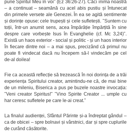
pune Spiritul Meu în voi" (Ez 36:26-27). Căci inima noastră
– a continuat – seamănă cu acel abis pustiu și întunecat
din primele versete ale Genezei. În ea se agită sentimente
și dorințe opuse: cele trupești și cele sufletești. "Suntem cu
toții, într-un anumit sens, acea împărăție împărțită în sine
despre care vorbește Isus în Evanghelie (cf. Mc 3,24)".
Există un haos exterior - social și politic - și un haos interior
în fiecare dintre noi – a mai spus, precizând că primul nu
poate fi vindecat dacă nu începem să-l vindecăm pe cel
de-al doilea!
Fie ca această reflecție să trezească în noi dorința de a trăi
experiența Spiritului creator, amintindu-ne că, de mai bine
de un mileniu, Biserica a pus pe buzele noastre invocația:
"Veni creator Spiritus!" "Vino Spirite Creator ... umple cu
har ceresc sufletele pe care le-ai creat."
La finalul audienței, Sfântul Părinte și-a îndreptat gândul –
ca de obicei – spre bolnavi și vârstnici, dar și spre cuplurile
de curând căsătorite.