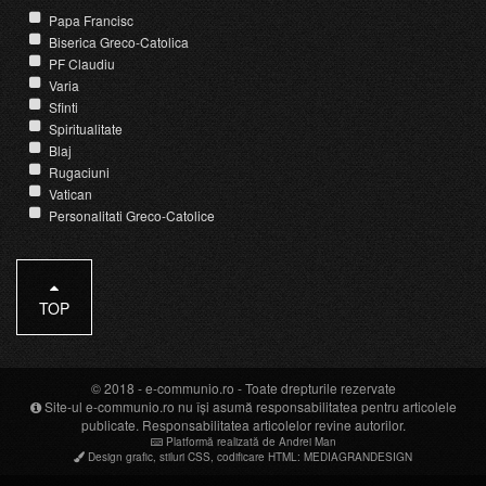
Papa Francisc
Biserica Greco-Catolica
PF Claudiu
Varia
Sfinti
Spiritualitate
Blaj
Rugaciuni
Vatican
Personalitati Greco-Catolice
TOP
© 2018 -
e-communio.ro
- Toate drepturile rezervate
Site-ul e-communio.ro nu își asumă responsabilitatea pentru articolele
publicate. Responsabilitatea articolelor revine autorilor.
Platformă realizată de Andrei Man
Design grafic
,
stiluri CSS
,
codificare HTML
:
MEDIAGRANDESIGN