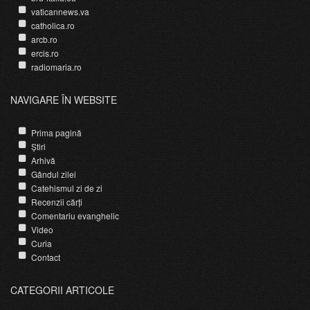
vaticannews.va
catholica.ro
arcb.ro
ercis.ro
radiomaria.ro
NAVIGARE ÎN WEBSITE
Prima pagină
Știri
Arhivă
Gândul zilei
Catehismul zi de zi
Recenzii cărți
Comentariu evanghelic
Video
Curia
Contact
CATEGORII ARTICOLE