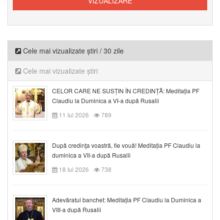
Cele mai vizualizate știri / 30 zile
Cele mai vizualizate știri
CELOR CARE NE SUSȚIN ÎN CREDINȚĂ: Meditația PF
Claudiu la Duminica a VI-a după Rusalii
11 Iul 2026
789
După credinţa voastră, fie vouă! Meditația PF Claudiu la
duminica a VII-a după Rusalii
18 Iul 2026
738
Adevăratul banchet: Meditația PF Claudiu la Duminica a
VIII-a după Rusalii