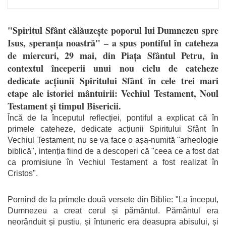
"Spiritul Sfânt călăuzește poporul lui Dumnezeu spre
Isus, speranța noastră" – a spus pontiful în cateheza
de miercuri, 29 mai, din Piața Sfântul Petru, în
contextul începerii unui nou ciclu de cateheze
dedicate acțiunii Spiritului Sfânt în cele trei mari
etape ale istoriei mântuirii: Vechiul Testament, Noul
Testament și timpul Bisericii.
Încă de la începutul reflecției, pontiful a explicat că în
primele cateheze, dedicate acțiunii Spiritului Sfânt în
Vechiul Testament, nu se va face o așa-numită "arheologie
biblică", intenția fiind de a descoperi că "ceea ce a fost dat
ca promisiune în Vechiul Testament a fost realizat în
Cristos".
Pornind de la primele două versete din Biblie: "La început,
Dumnezeu a creat cerul și pământul. Pământul era
neorânduit și pustiu, și întuneric era deasupra abisului, și