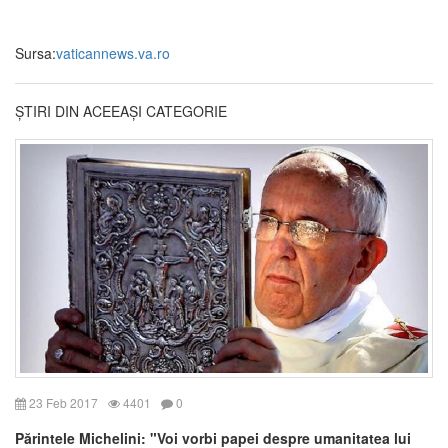
Sursa:
vaticannews.va.ro
ȘTIRI DIN ACEEAȘI CATEGORIE
23 Feb 2017
4401
0
Părintele Michelini: "Voi vorbi papei despre umanitatea lui