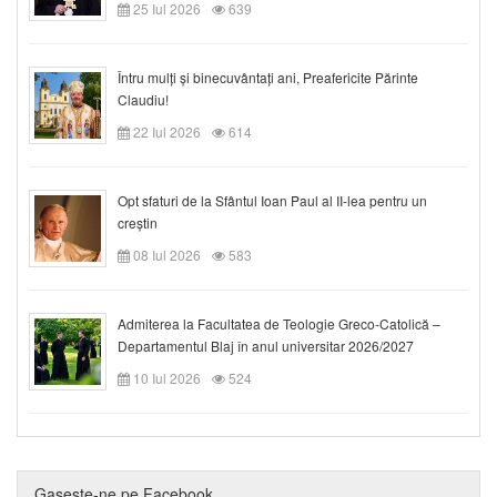
25 Iul 2026
639
Întru mulți și binecuvântați ani, Preafericite Părinte
Claudiu!
22 Iul 2026
614
Opt sfaturi de la Sfântul Ioan Paul al II-lea pentru un
creștin
08 Iul 2026
583
Admiterea la Facultatea de Teologie Greco-Catolică –
Departamentul Blaj în anul universitar 2026/2027
10 Iul 2026
524
Gaseste-ne pe Facebook