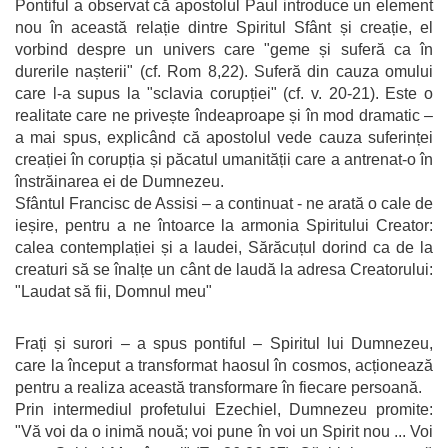
Pontiful a observat că apostolul Paul introduce un element
nou în această relație dintre Spiritul Sfânt și creație, el
vorbind despre un univers care "geme și suferă ca în
durerile nașterii" (cf. Rom 8,22). Suferă din cauza omului
care l-a supus la "sclavia corupției" (cf. v. 20-21). Este o
realitate care ne privește îndeaproape și în mod dramatic –
a mai spus, explicând că apostolul vede cauza suferinței
creației în corupția și păcatul umanității care a antrenat-o în
înstrăinarea ei de Dumnezeu.
Sfântul Francisc de Assisi – a continuat - ne arată o cale de
ieșire, pentru a ne întoarce la armonia Spiritului Creator:
calea contemplației și a laudei, Sărăcuțul dorind ca de la
creaturi să se înalțe un cânt de laudă la adresa Creatorului:
"Laudat să fii, Domnul meu"
Frați și surori – a spus pontiful – Spiritul lui Dumnezeu,
care la început a transformat haosul în cosmos, acționează
pentru a realiza această transformare în fiecare persoană.
Prin intermediul profetului Ezechiel, Dumnezeu promite:
"Vă voi da o inimă nouă; voi pune în voi un Spirit nou ... Voi