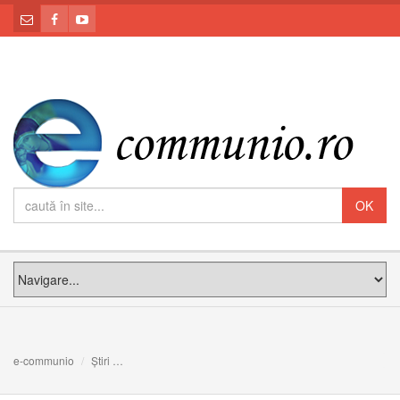
e-communio
Știri
Spiritul Sfânt călăuzește poporul lui Dumnezeu spre Isu