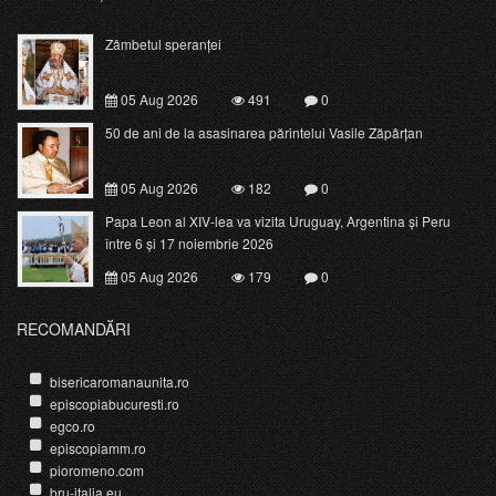
Zâmbetul speranței
05 Aug 2026
491
0
50 de ani de la asasinarea părintelui Vasile Zăpârțan
05 Aug 2026
182
0
Papa Leon al XIV-lea va vizita Uruguay, Argentina și Peru
între 6 și 17 noiembrie 2026
05 Aug 2026
179
0
RECOMANDĂRI
bisericaromanaunita.ro
episcopiabucuresti.ro
egco.ro
episcopiamm.ro
pioromeno.com
bru-italia.eu