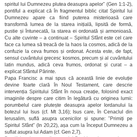
spiritul lui Dumnezeu plutea deasupra apelor" (Gen 1:1-2),
pontiful a explicat că în fragmentul biblic citat Spiritul lui
Dumnezeu apare ca fiind puterea misterioasă care
transformă lumea de la starea inițială, lipsită de formă,
pustie și întunecată, la starea ei ordonată și armonioasă.
Cu alte cuvinte – a continuat – Spiritul Sfânt este cel care
face ca lumea să treacă de la haos la cosmos, adică de la
confuzie la ceva frumos și ordonat. Acesta este, de fapt,
sensul cuvântului grecesc kosmos, precum și al cuvântului
latin mundus, adică ceva frumos, ordonat și curat – a
explicat Sfântul Părinte.
Papa Francisc a mai spus că această linie de evoluție
devine foarte clară în Noul Testament, care descrie
intervenția Spiritului Sfânt în noua creație, folosind exact
imaginile despre care citim în legătură cu originea lumii:
porumbelul care plutește deasupra apelor Iordanului la
botezul lui Isus (cf. Mt 3,16); Isus care, în Cenaclul din
Ierusalim, suflă asupra ucenicilor și spune: "Primiți pe
Spiritul Sfânt" (In 20,22), așa cum la început Dumnezeu a
suflat asupra lui Adam (cf. Gen 2,7).