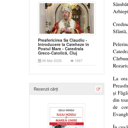
Sâmbăt
Arhiepi
Credinc
Sfântă,
Preafericirea Sa Claudiu -
Peleri
Introducere la Cateheze în
Postul Mare - Catedrala
Catedr
Greco-Catolică, Cluj
Cărbuna
06 Mar 2026
1697
Rozariu
La ora
Preasfi
Recenzii cărți
și Făgă
din toa
de cor
Evanghe
În cuvâ