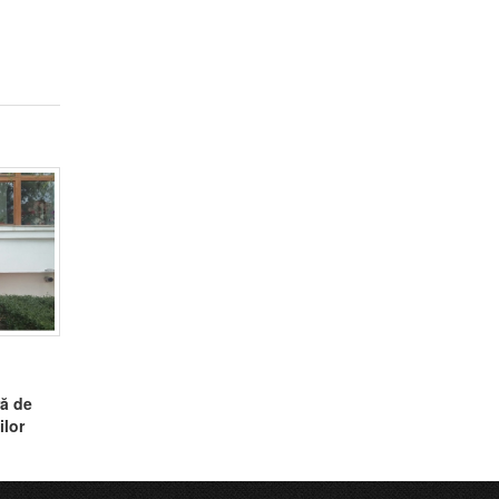
ă de
ilor
a,