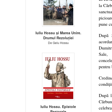
la Cărb
sanctu
picioar
pune cu
Iuliu Hossu și Marea Unire.
După S
Drumul Rezoluției
acordar
De Gelu Hossu
Dumitru
Sale, 
concele
pentru 
Credin
condiți
După în
Cărbun
Iuliu Hossu. Epistole
celebra
Pastorale