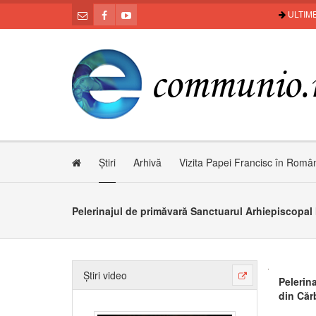
ULTIME
Știri
Arhivă
Vizita Papei Francisc în Româ
Știri video
Pelerin
din Cărb