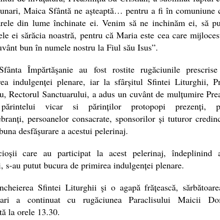
unari, Maica Sfântă ne așteaptă… pentru a fi în comuniune 
arele din lume închinate ei. Venim să ne inchinăm ei, să p
ele ei sărăcia noastră, pentru că Maria este cea care mijloces
vânt bun în numele nostru la Fiul său Isus”.
fânta Împărtăşanie au fost rostite rugăciunile prescrise
ea indulgenței plenare, iar la sfârșitul Sfintei Liturghii, P
, Rectorul Sanctuarului, a adus un cuvânt de mulțumire Prea
părintelui vicar si părinților protopopi prezenți, pr
branți, persoanelor consacrate, sponsorilor și tuturor credinc
buna desfășurare a acestui pelerinaj.
cioșii care au participat la acest pelerinaj, îndeplinind 
i, s-au putut bucura de primirea indulgenței plenare.
cheierea Sfintei Liturghii şi o agapă frățească, sărbătoar
ari a continuat cu rugăciunea Paraclisului Maicii Do
tă la orele 13.30.