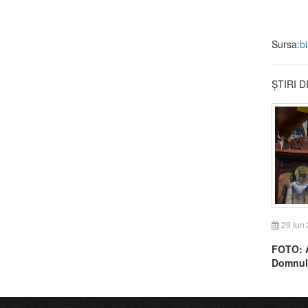
Sursa:
b
ȘTIRI 
29 Iun
FOTO: A
Domnulu
Prilog