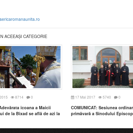
isericaromanaunita.ro
DIN ACEEAȘI CATEGORIE
 2015
8714
0
17 Mai 2017
5740
0
devărata icoana a Maicii
COMUNICAT: Sesiunea ordinar
i de la Bixad se află de azi la
primăvară a Sinodului Episcop
Bisericii Române Unită cu Rom
Greco-Catolică