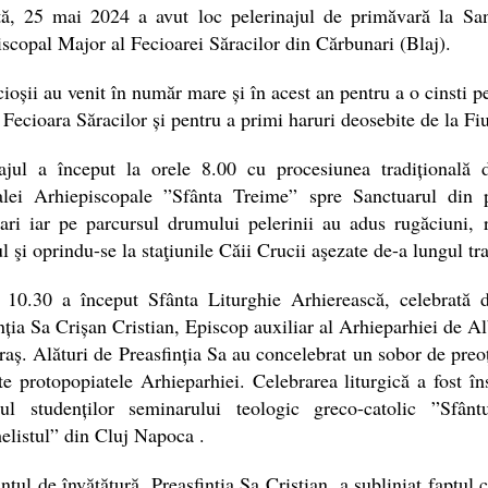
ă, 25 mai 2024 a avut loc pelerinajul de primăvară la San
scopal Major al Fecioarei Săracilor din Cărbunari (Blaj).
ioșii au venit în număr mare și în acest an pentru a o cinsti 
 Fecioara Săracilor și pentru a primi haruri deosebite de la Fiu
najul a început la orele 8.00 cu procesiunea tradițională d
alei Arhiepiscopale ”Sfânta Treime” spre Sanctuarul din 
ri iar pe parcursul drumului pelerinii au adus rugăciuni, 
l şi oprindu-se la staţiunile Căii Crucii aşezate de-a lungul tra
 10.30 a început Sfânta Liturghie Arhierească, celebrată d
nția Sa Crișan Cristian, Episcop auxiliar al Arhieparhiei de Al
raș. Alături de Preasfinția Sa au concelebrat un sobor de preoț
te protopopiatele Arhieparhiei. Celebrarea liturgică a fost îns
ul studenților seminarului teologic greco-catolic ”Sfânt
listul” din Cluj Napoca .
ntul de învățătură, Preasfinția Sa Cristian, a subliniat faptul c