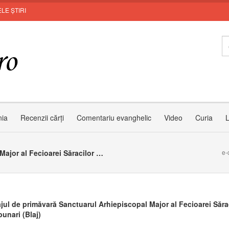
LE ȘTIRI
Zâ
nia
Recenzii cărți
Comentariu evanghelic
Video
Curia
L
Pelerinajul de primăvară Sanctuarul Arhiepiscopal Major al Fecioarei Săracilor din Cărbunari (Blaj)
e-
ajul de primăvară Sanctuarul Arhiepiscopal Major al Fecioarei Săra
unari (Blaj)