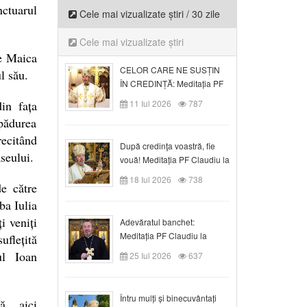
ctuarul
Cele mai vizualizate știri / 30 zile
Cele mai vizualizate știri
pe Maica
CELOR CARE NE SUSȚIN
l său.
ÎN CREDINȚĂ: Meditația PF
Claudiu la Duminica a VI-a
in fața
11 Iul 2026
787
după Rusalii
pădurea
recitând
După credinţa voastră, fie
seului.
vouă! Meditația PF Claudiu la
duminica a VII-a după Rusalii
18 Iul 2026
738
e către
ba Iulia
i veniți
Adevăratul banchet:
Meditația PF Claudiu la
uflețită
Duminica a VIII-a după
ul Ioan
25 Iul 2026
637
Rusalii
Întru mulți și binecuvântați
ă „ aici