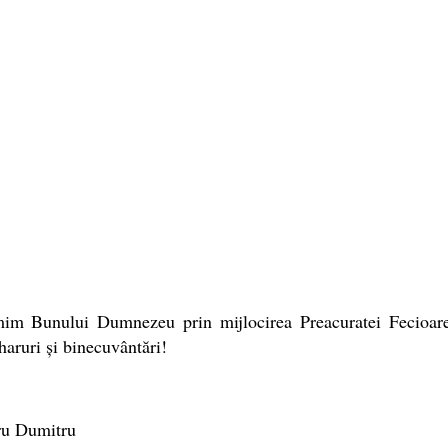
im Bunului Dumnezeu prin mijlocirea Preacuratei Fecioar
haruri și binecuvântări!
ru Dumitru