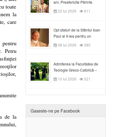
ani, Preafericite Părinte
cu toate
Claudiu!
22 Iul 2026
611
unem la
te, care
Opt sfaturi de la Sfântul Ioan
Paul al II-lea pentru un
 pentru
creștin
08 Iul 2026
580
r. Petru
sfinției
Admiterea la Facultatea de
eoților
Teologie Greco-Catolică –
ioșilor,
Departamentul Blaj în anul
10 Iul 2026
521
universitar 2026/2027
anumite
Gaseste-ne pe Facebook
ea de la
mnului,