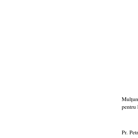
Mulțum
pentru 
Pr. Pet