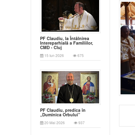
PF Claudiu, la Întâlnirea
Intereparhială a Familiilor,
CMD - Cluj
15 Iun 2026
675
PF Claudiu, predica în
„Duminica Orbului”
20 Mai 2026
937