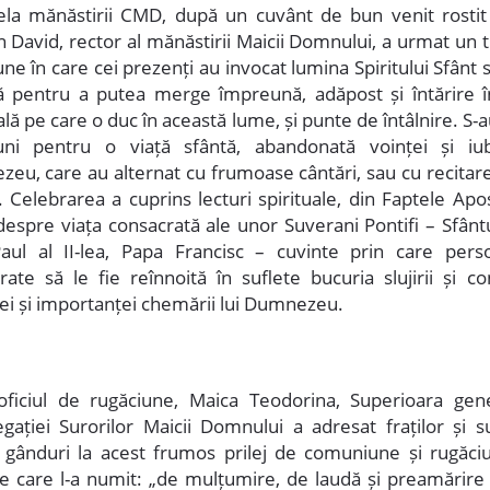
ela mănăstirii CMD, după un cuvânt de bun venit rostit
an David, rector al mănăstirii Maicii Domnului, a urmat un 
ne în care cei prezenți au invocat lumina Spiritului Sfânt s
ă pentru a putea merge împreună, adăpost și întărire î
ală pe care o duc în această lume, și punte de întâlnire. S-a
uni pentru o viață sfântă, abandonată voinței și iubi
eu, care au alternat cu frumoase cântări, sau cu recitar
 Celebrarea a cuprins lecturi spirituale, din Faptele Apos
 despre viața consacrată ale unor Suverani Pontifi – Sfânt
aul al II-lea, Papa Francisc – cuvinte prin care pers
rate să le fie reînnoită în suflete bucuria slujirii și con
ei și importanței chemării lui Dumnezeu.
ficiul de rugăciune, Maica Teodorina, Superioara gen
gației Surorilor Maicii Domnului a adresat fraților și su
 gânduri la acest frumos prilej de comuniune și rugăci
e care l-a numit: „de mulțumire, de laudă și preamărire