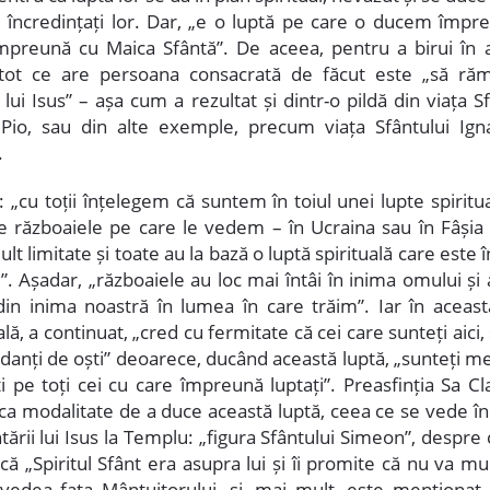
ei încredințați lor. Dar, „e o luptă pe care o ducem împr
împreună cu Maica Sfântă”. De aceea, pentru a birui în 
 tot ce are persoana consacrată de făcut este „să ră
ui Isus” – așa cum a rezultat și dintr-o pildă din viața S
Pio, sau din alte exemple, precum viața Sfântului Ign
.
 „cu toții înțelegem că suntem în toiul unei lupte spiritu
e războaiele pe care le vedem – în Ucraina sau în Fâșia
lt limitate și toate au la bază o luptă spirituală care este 
”. Așadar, „războaiele au loc mai întâi în inima omului și 
in inima noastră în lumea în care trăim”. Iar în aceast
ală, a continuat, „cred cu fermitate că cei care sunteți aici,
anți de oști” deoarece, ducând această luptă, „sunteți men
ți pe toți cei cu care împreună luptați”. Preasfinția Sa C
, ca modalitate de a duce această luptă, ceea ce se vede în
ării lui Isus la Templu: „figura Sfântului Simeon”, despre
că „Spiritul Sfânt era asupra lui și îi promite că nu va mu
vedea fața Mântuitorului, și, mai mult, este menționat S