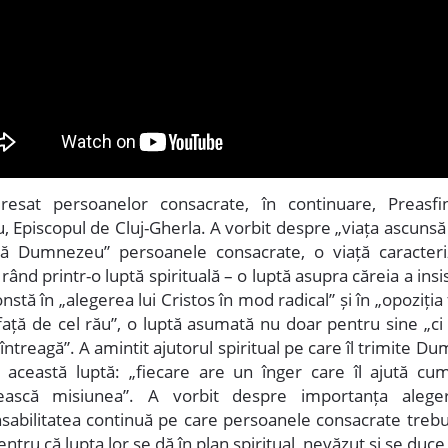
resat persoanelor consacrate, în continuare, Preasfi
, Episcopul de Cluj-Gherla. A vorbit despre „viața ascunsă
 Dumnezeu” persoanele consacrate, o viață caracteri
rând printr-o luptă spirituală – o luptă asupra căreia a insist
nstă în „alegerea lui Cristos în mod radical” și în „opoziția
față de cel rău”, o luptă asumată nu doar pentru sine „ci
ntreagă”. A amintit ajutorul spiritual pe care îl trimite 
 această luptă: „fiecare are un înger care îl ajută cum
ească misiunea”. A vorbit despre importanța aleger
sabilitatea continuă pe care persoanele consacrate trebu
entru că lupta lor se dă în plan spiritual, nevăzut și se duc