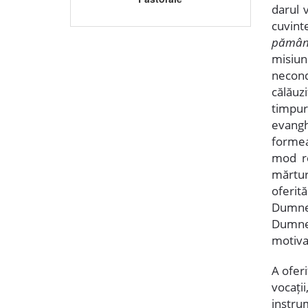
darul v
cuvin
pământ
misiun
necond
călăuz
timpur
evangh
formea
mod re
mărtur
oferi
Dumnez
Dumneze
motivaț
A ofer
vocați
instru