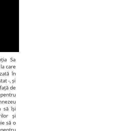
nția Sa
 la care
zată în
at -, și
 față de
 pentru
Dumnezeu
 să își
ilor și
ie să o
e pentru