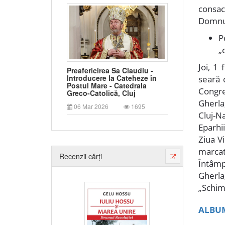
consac
Domnu
P
„
Joi, 1 
Preafericirea Sa Claudiu -
Introducere la Cateheze în
seară 
Postul Mare - Catedrala
Congre
Greco-Catolică, Cluj
Gherla
06 Mar 2026
1695
Cluj-N
Eparhii
Ziua Vi
marcat
Recenzii cărți
Întâmp
Gherla
„Schim
ALBU