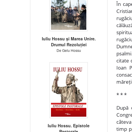
În cap
Cristi
rugăciu
călăuz
spiritu
Iuliu Hossu și Marea Unire.
rugăci
Drumul Rezoluției
Dumnez
De Gelu Hossu
psalmi.
citate
Ioan P
consac
măreți
* * *
După o
Congre
câteva
Iuliu Hossu. Epistole
timp p
Pastorale