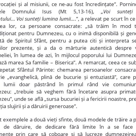
ocației și al misiunii, ce ne-au fost încredințate”. Porni
tele Domnului Isus (Mt 5,13-16),
„Voi sunteți
ului
…
Voi sunteți lumina lumii…
.”, a relevat pe scurt în c
ea lor, ca persoane consacrate: „să trăim în mod t
iționat pentru Dumnezeu, cu o inimă disponibilă și gen
ită de Spiritul Sfânt, pentru a putea citi și interpreta 
ilor prezente, și a da o mărturie autentică despre v
eliei, în lumea de azi, în mijlocul poporului lui Dumnez
ză marea Sa familie – Biserica”. A remarcat, ceea ce subl
petat Sfântul Părinte: chemarea persoanelor consacra
ie „evanghelică, plină de bucurie și entuziastă”, care p
tă lumii doar păstrând în primul rând vie comuniu
eu: „trebuie să veghem fără încetare asupra primatu
u”, unde se află „sursa bucuriei și a fericirii noastre, p
ia slujirii și a dăruirii generoase”.
it exemplele a două vieți sfinte, două modele de trăire a p
i, de dăruire, de dedicare fără limite în a se face
mente prin care să coboare și să lucreze dumnezeirea