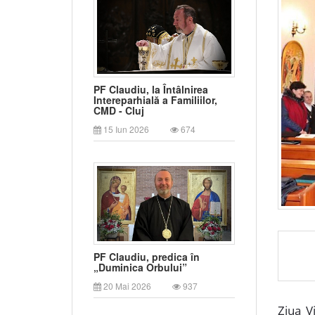
PF Claudiu, la Întâlnirea
Intereparhială a Familiilor,
CMD - Cluj
15 Iun 2026
674
PF Claudiu, predica în
„Duminica Orbului”
20 Mai 2026
937
Ziua V