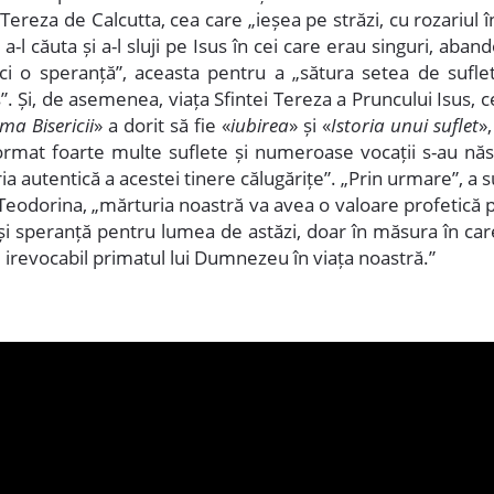
 Tereza de Calcutta, cea care „ieșea pe străzi, cu rozariul
a-l căuta și a-l sluji pe Isus în cei care erau singuri, aband
ici o speranță”, aceasta pentru a „sătura setea de suflet
”. Și, de asemenea, viața Sfintei Tereza a Pruncului Isus, 
ima Bisericii
» a dorit să fie «
iubirea
» și «
Istoria unui suflet
»,
ormat foarte multe suflete și numeroase vocații s-au năs
a autentică a acestei tinere călugărițe”. „Prin urmare”, a s
Teodorina, „mărturia noastră va avea o valoare profetică p
 și speranță pentru lumea de astăzi, doar în măsura în car
 irevocabil primatul lui Dumnezeu în viața noastră.”