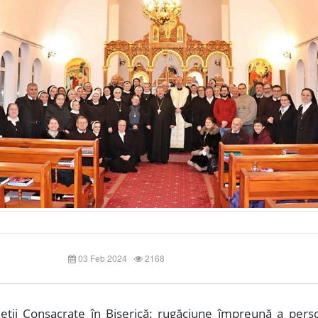
03 Feb 2024
2168
ieții Consacrate în Biserică: rugăciune împreună a pers