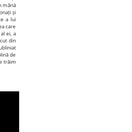
 în mână
onați și
e a lui
cea care
 al ei, a
cut din
ubliniat
lină de
e trăim