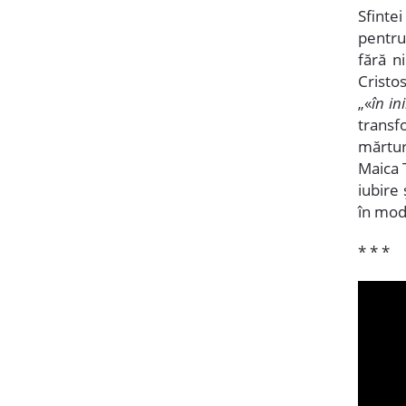
Sfintei
pentru 
fără n
Cristos
„«
în in
transf
mărturi
Maica 
iubire
în mod
* * *