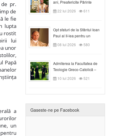
ani, Preafericite Părinte
 de pr.
Claudiu!
timp de
22 Iul 2026
611
ă le fie
n lupta
Opt sfaturi de la Sfântul Ioan
u rostit
Paul al II-lea pentru un
rii lui
creștin
08 Iul 2026
580
ea unor
tolilor,
ul Papă
Admiterea la Facultatea de
oanelor
Teologie Greco-Catolică –
Departamentul Blaj în anul
știința
10 Iul 2026
521
universitar 2026/2027
Gaseste-ne pe Facebook
erală a
rorilor
une, un
 pentru