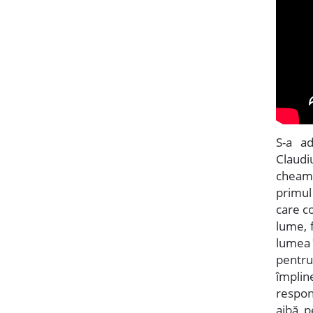
S-a ad
Claudiu
cheamă
primul 
care co
lume, 
lumea î
pentru
împlin
respon
aibă, p