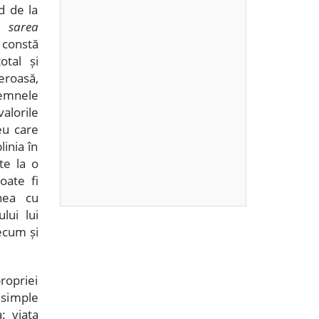
nd de la
 sarea
e constă
otal și
eroasă,
semnele
alorile
eu care
inia în
te la o
oate fi
nea cu
lui lui
recum și
ropriei
 simple
: viața