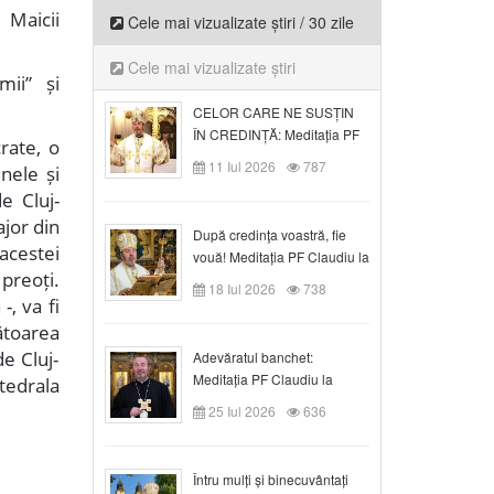
 Maicii
Cele mai vizualizate știri / 30 zile
Cele mai vizualizate știri
mii” și
CELOR CARE NE SUSȚIN
ÎN CREDINȚĂ: Meditația PF
crate, o
Claudiu la Duminica a VI-a
11 Iul 2026
787
nele și
după Rusalii
e Cluj-
jor din
După credinţa voastră, fie
acestei
vouă! Meditația PF Claudiu la
 preoți.
duminica a VII-a după Rusalii
18 Iul 2026
738
-, va fi
ătoarea
e Cluj-
Adevăratul banchet:
Meditația PF Claudiu la
tedrala
Duminica a VIII-a după
25 Iul 2026
636
Rusalii
Întru mulți și binecuvântați