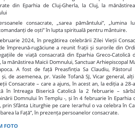
rate din Eparhia de Cluj-Gherla, la Cluj, la mănăstirea
lui
ersoanele consacrate, „sarea pământului”, „lumina lu
comandanți de oști” în lupta spirituală pentru mântuire.
februarie 2024, în pregătirea celebrării Zilei Vieții Consa
de împreună-rugăciune a reunit frații și surorile din Ordi
gațiile de viață consacrată din Eparhia Greco-Catolică d
, la mănăstirea Maicii Domnului, Sanctuar Arhiepiscopal Ma
apoca. A fost de față Preasfinția Sa Claudiu, Păstorul 
 și, de asemenea, pr. Vasile Tofană SJ, Vicar general, alți
eții Consacrate – care a ajuns, în acest an, la ediția a 28-a 
ă în întreaga Biserică Catolică la 2 februarie – sărb
inării Domnului în Templu -, și în 4 februarie în Eparhia d
, prin Sfânta Liturghie pe care Ierarhul o va celebra în Ca
barea la Față”, în prezența persoanelor consacrate.
M FOTO