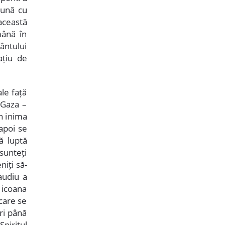
eună cu
această
mână în
fântului
ațiu de
ale față
 Gaza –
în inima
apoi se
ă luptă
 sunteți
iți să-
laudiu a
 icoana
 care se
ri până
piritul