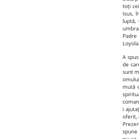
toți c
Isus, 
luptă,
umbra l
Padre 
Loyola
A spus:
de car
sunt mu
omului
mută d
spiritu
comand
i ajuta
oferit
Prezent
spune 
nu va 