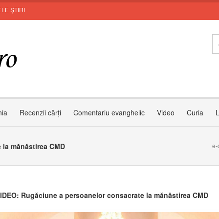
LE ȘTIRI
Zâmb
nia
Recenzii cărți
Comentariu evanghelic
Video
Curia
L
 la mănăstirea CMD
e-
DEO: Rugăciune a persoanelor consacrate la mănăstirea CMD