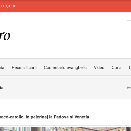
LE ȘTIRI
nia
Recenzii cărți
Comentariu evanghelic
Video
Curia
L
ia
e-
reco-catolici în pelerinaj la Padova și Veneția