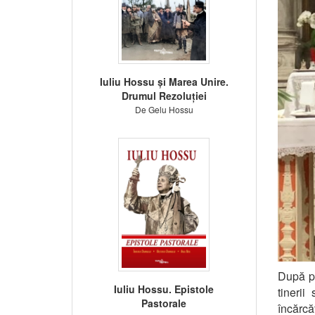
Iuliu Hossu și Marea Unire.
Drumul Rezoluției
De Gelu Hossu
După
p
Iuliu Hossu. Epistole
tineri
Pastorale
încărcă