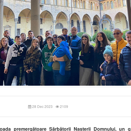
28 Dec 2023
2109
ioada
premergătoare Sărbătorii Nașterii Domnului
, un g