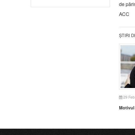
de pări
ACC
ȘTIRI 
29 Feb
Motivul 