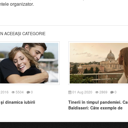
ntele
organizator
.
DIN ACEEAȘI CATEGORIE
 2016
5504
0
01 Aug 2020
2869
0
şi dinamica iubirii
Tinerii în timpul pandemiei. Ca
Baldisseri: Câte exemple de
solidaritate!