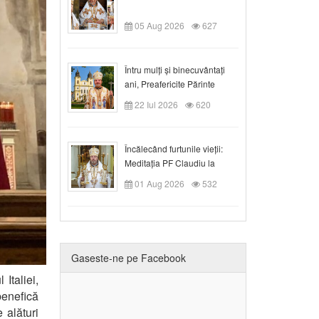
05 Aug 2026
627
Întru mulți și binecuvântați
ani, Preafericite Părinte
Claudiu!
22 Iul 2026
620
Încălecând furtunile vieții:
Meditația PF Claudiu la
Duminica a IX-a după Rusalii
01 Aug 2026
532
Gaseste-ne pe Facebook
 Italiei
,
enefică
 alături