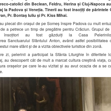
reco-
c
atolic
i
din Beclean
, Feldru, Herina și Cluj-Napoca au
aj la Padova și Veneția.
Tinerii au fost însoțiți de părintel
van
, Pr. Bontaș Iuliu și Pr. Kiss Mihai.
 au plecat
din orașul de pe Someș înspr
e Padova cu mult entu
 de a petrece un timp de pregătire pentru Crăciun.
Grupul de 
i însoțitori
au fost găzduiți
la Casa Pelerini
erea
Sanctuarului Sfântului Anton
, a
vând
astfel
posibilitatea
stui mare sfânt și de a vizita obiectivele turistice din zonă.
are zi
,
pelerinii
a participat la Sfânta Liturghie în
diferitele l
aj, au descoperit cât de mult a marcat cultura creștină viața, cu
tura orașelor pe care le-au vizitat și au avut ocazia de a se 
e.