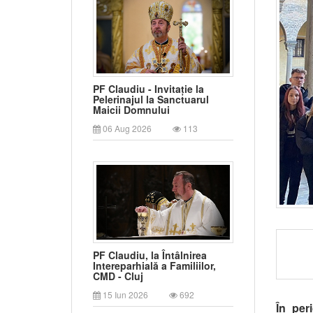
PF Claudiu - Invitație la
Pelerinajul la Sanctuarul
Maicii Domnului
06 Aug 2026
113
PF Claudiu, la Întâlnirea
Intereparhială a Familiilor,
CMD - Cluj
15 Iun 2026
692
În per