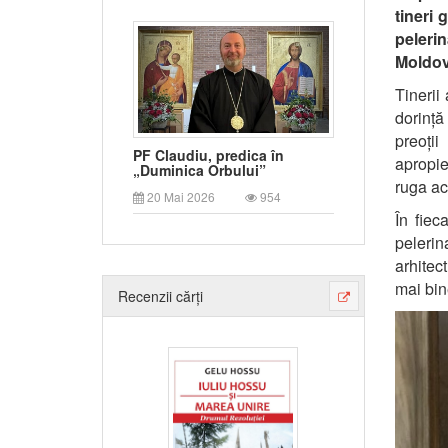
tineri
g
pelerin
Moldo
T
inerii
dorință
preoți
PF Claudiu, predica în
apropi
„Duminica Orbului”
ruga ace
20 Mai 2026
954
În fiec
pelerin
arhitec
mai bin
Recenzii cărți