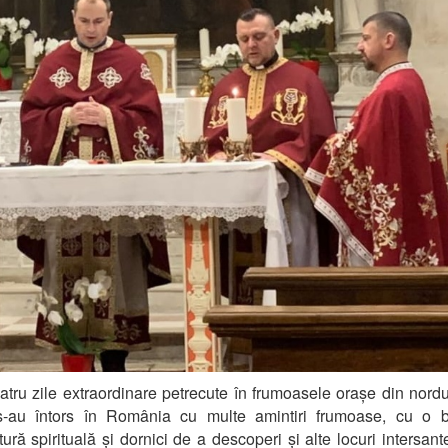
atru
zile extraordinare petrecute în frumoas
ele orașe din nordul
i s-au întors în România cu multe amintiri frumoase
, cu o b
tură spirituală și
dornici de a descoperi și alte locuri intersante