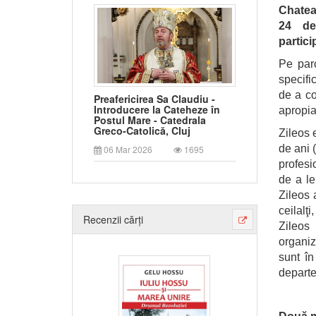
Chatea
24
d
partici
Pe parc
specifi
de a co
Preafericirea Sa Claudiu -
Introducere la Cateheze în
apropiaţ
Postul Mare - Catedrala
Greco-Catolică, Cluj
Zileos 
de ani (
06 Mar 2026
1695
profesi
de a le
Zileos 
ceilalţ
Recenzii cărți
Zileos 
organiz
sunt î
departe