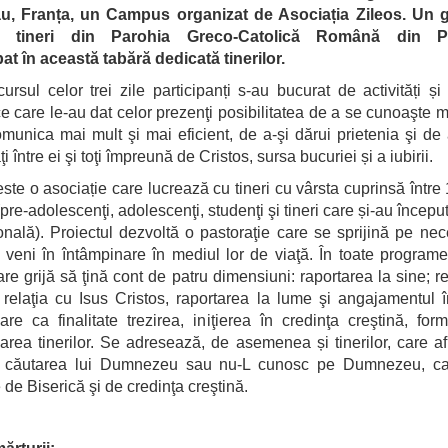
u, Franța, un Campus organizat de Asociația Zileos. Un 
e
tineri din
Parohia Greco-Catolică
Română din Pa
pat
în
această tabără dedicată tinerilor
.
ursul celor trei zile participanți s-au bucurat de activități și 
ce care le-au dat celor prezenţi posibilitatea de a se cunoaşte m
munica mai mult şi mai eficient, de a-şi dărui prietenia şi de 
i între ei şi toţi împreună de Cristos, sursa bucuriei și a iubirii.
este o asociație care lucrează cu tineri cu vârsta cuprinsă între 
pre-adolescenţi, adolescenţi, studenţi şi tineri care și-au începu
onală). Proiectul dezvoltă o pastoraţie care se sprijină pe nec
 veni în întâmpinare în mediul lor de viaţă. În toate programe
are grijă să ţină cont de patru dimensiuni: raportarea la sine; re
i, relaţia cu Isus Cristos, raportarea la lume şi angajamentul 
are ca finalitate trezirea, iniţierea în credinţa creştină, for
area tinerilor. Se adresează, de asemenea și tinerilor, care a
n căutarea lui Dumnezeu sau nu-L cunosc pe Dumnezeu, ca
 de Biserică şi de credinţa creştină.