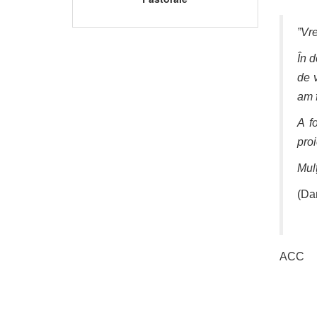
”Vr
În d
de v
am f
A f
pro
Mul
(Da
ACC