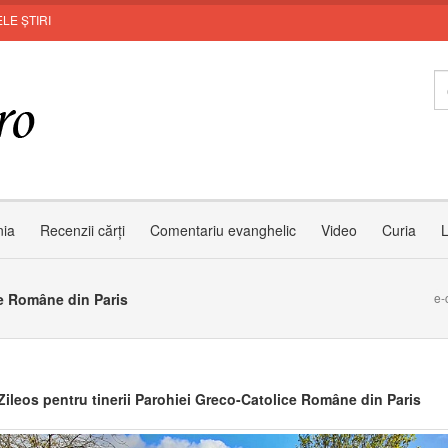
LE ȘTIRI
Zâ
nia
Recenzii cărți
Comentariu evanghelic
Video
Curia
L
ce Române din Paris
e-
Zileos pentru tinerii Parohiei Greco-Catolice Române din Paris