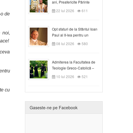
ani, Preafericite Părinte
Claudiu!
22 Iul 2026
611
-o de
Opt sfaturi de la Sfântul Ioan
 noi,
Paul al II-lea pentru un
lace!
creștin
08 Iul 2026
580
 ceva
Admiterea la Facultatea de
Teologie Greco-Catolică –
entru
Departamentul Blaj în anul
10 Iul 2026
521
universitar 2026/2027
te cu
Gaseste-ne pe Facebook