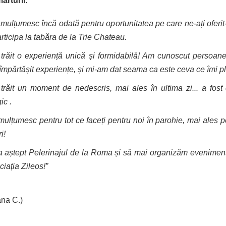
ărturii:
mulțumesc încă odată pentru oportunitatea pe care ne-ați oferit
rticipa la tabăra de la Trie Chateau.
trăit o experiență unică și formidabilă! Am cunoscut persoane
împărtășit experiențe, și mi-am dat seama ca este ceva ce îmi p
trăit un moment de nedescris, mai ales în ultima zi... a fost
ic .
ulțumesc pentru tot ce faceți pentru noi în parohie, mai ales p
ri!
a aștept Pelerinajul de la Roma și să mai organizăm evenimen
iația Zileos!”
ana C.)