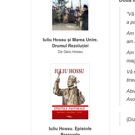
Două m
”Vă 
a pa
Am 
Iuliu Hossu și Marea Unire.
am 
Drumul Rezoluției
De Gelu Hossu
Am 
mag
Vă m
tine
Abi
Asoc
(Di
Iuliu Hossu. Epistole
Pastorale