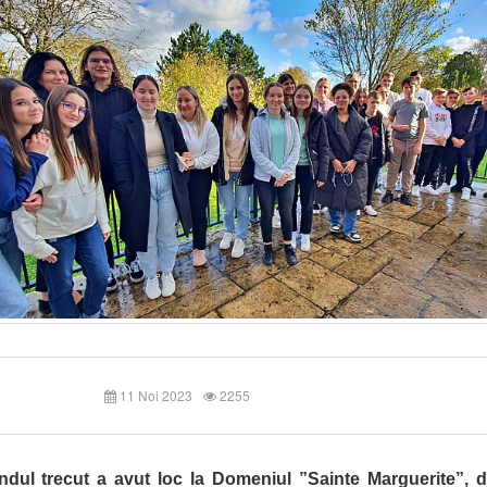
11 Noi 2023
2255
dul trecut a avut loc
la Domeniul ”Sainte Marguerite”
,
d