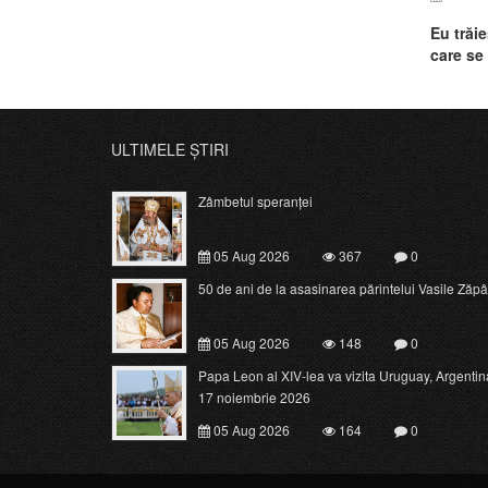
Eu trăie
care se
împotriv
ULTIMELE ȘTIRI
Zâmbetul speranței
05 Aug 2026
367
0
50 de ani de la asasinarea părintelui Vasile Zăpâ
05 Aug 2026
148
0
Papa Leon al XIV-lea va vizita Uruguay, Argentina 
17 noiembrie 2026
05 Aug 2026
164
0