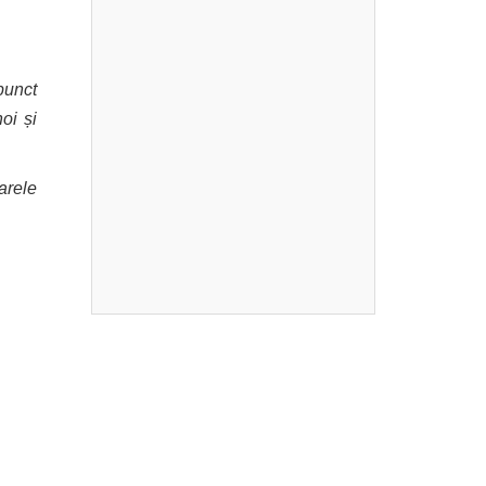
punct
oi și
arele