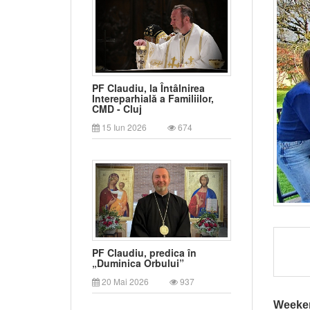
PF Claudiu, la Întâlnirea
Intereparhială a Familiilor,
CMD - Cluj
15 Iun 2026
674
PF Claudiu, predica în
„Duminica Orbului”
20 Mai 2026
937
Weeken