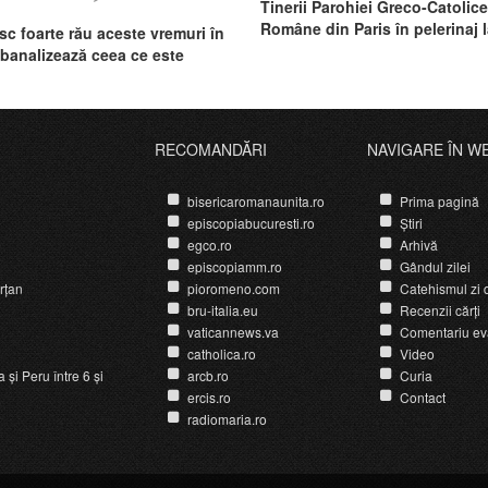
Tinerii Parohiei Greco-Catolice
Române din Paris în pelerinaj 
sc foarte rău aceste vremuri în
Sainte-Anne d'Auray
 banalizează ceea ce este
a naturii
RECOMANDĂRI
NAVIGARE ÎN W
bisericaromanaunita.ro
Prima pagină
episcopiabucuresti.ro
Știri
egco.ro
Arhivă
episcopiamm.ro
Gândul zilei
rțan
pioromeno.com
Catehismul zi d
bru-italia.eu
Recenzii cărți
vaticannews.va
Comentariu ev
catholica.ro
Video
și Peru între 6 și
arcb.ro
Curia
ercis.ro
Contact
radiomaria.ro