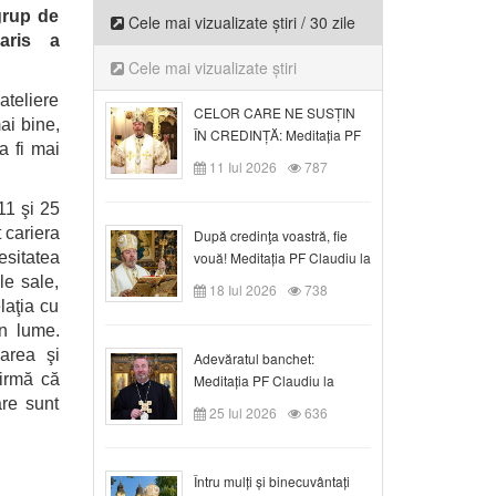
grup de
Cele mai vizualizate știri / 30 zile
ris
a
Cele mai vizualizate știri
ateliere
CELOR CARE NE SUSȚIN
ai bine,
ÎN CREDINȚĂ: Meditația PF
a fi mai
Claudiu la Duminica a VI-a
11 Iul 2026
787
după Rusalii
11 şi 25
t cariera
După credinţa voastră, fie
esitatea
vouă! Meditația PF Claudiu la
duminica a VII-a după Rusalii
le sale,
18 Iul 2026
738
laţia cu
în lume.
marea şi
Adevăratul banchet:
firmă că
Meditația PF Claudiu la
Duminica a VIII-a după
re sunt
25 Iul 2026
636
Rusalii
Întru mulți și binecuvântați