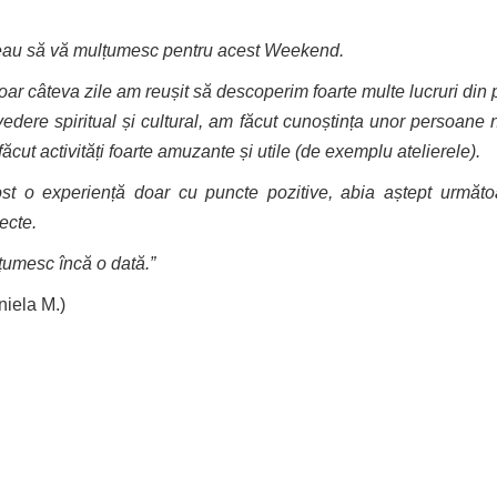
eau să vă mulțumesc pentru acest Weekend.
oar câteva zile am reușit să descoperim foarte multe lucruri din 
edere spiritual și cultural, am făcut cunoștința unor persoane n
ăcut activități foarte amuzante și utile (de exemplu atelierele).
ost o experiență doar cu puncte pozitive, abia aștept următo
iecte.
țumesc încă o dată.”
niela M.)