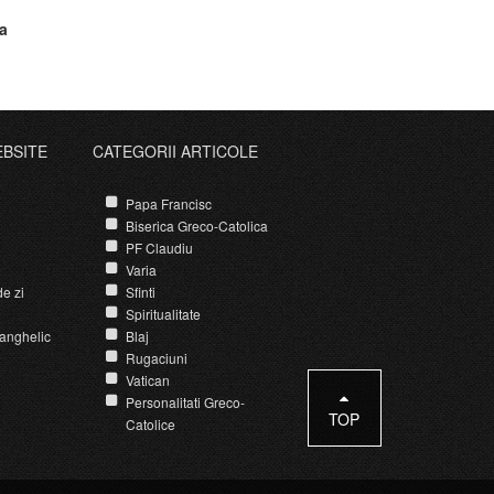
la
EBSITE
CATEGORII ARTICOLE
Papa Francisc
Biserica Greco-Catolica
PF Claudiu
Varia
e zi
Sfinti
Spiritualitate
anghelic
Blaj
Rugaciuni
Vatican
Personalitati Greco-
TOP
Catolice