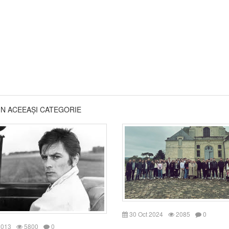
DIN ACEEAȘI CATEGORIE
30 Oct 2024
2085
0
2013
5800
0