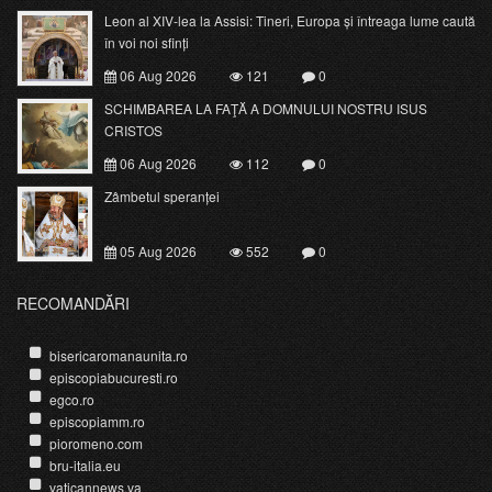
Leon al XIV-lea la Assisi: Tineri, Europa și întreaga lume caută
în voi noi sfinți
06 Aug 2026
121
0
SCHIMBAREA LA FAŢĂ A DOMNULUI NOSTRU ISUS
CRISTOS
06 Aug 2026
112
0
Zâmbetul speranței
05 Aug 2026
552
0
RECOMANDĂRI
bisericaromanaunita.ro
episcopiabucuresti.ro
egco.ro
episcopiamm.ro
pioromeno.com
bru-italia.eu
vaticannews.va