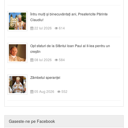
Întru mulți și binecuvântați ani, Preafericite Părinte
Claudiu!
22 Iul 2026
614
Opt sfaturi de la Sfântul Ioan Paul al II-lea pentru un
creștin
08 Iul 2026
584
Zâmbetul speranței
05 Aug 2026
552
Gaseste-ne pe Facebook