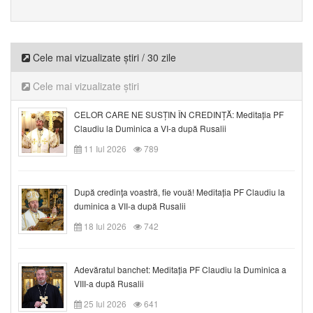
Cele mai vizualizate știri / 30 zile
Cele mai vizualizate știri
CELOR CARE NE SUSȚIN ÎN CREDINȚĂ: Meditația PF
Claudiu la Duminica a VI-a după Rusalii
11 Iul 2026
789
După credinţa voastră, fie vouă! Meditația PF Claudiu la
duminica a VII-a după Rusalii
18 Iul 2026
742
Adevăratul banchet: Meditația PF Claudiu la Duminica a
VIII-a după Rusalii
25 Iul 2026
641