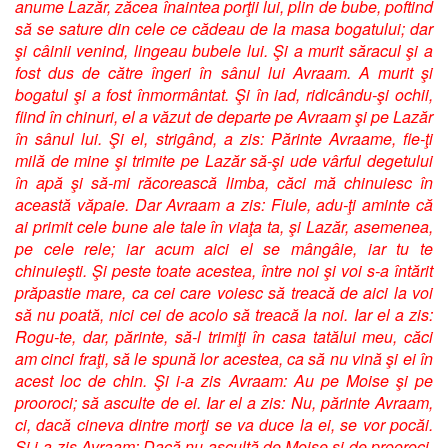
anume Lazăr, zăcea înaintea porţii lui, plin de bube, poftind
să se sature din cele ce cădeau de la masa bogatului; dar
şi câinii venind, lingeau bubele lui. Şi a murit săracul şi a
fost dus de către îngeri în sânul lui Avraam. A murit şi
bogatul şi a fost înmormântat. Şi în iad, ridicându-şi ochii,
fiind în chinuri, el a văzut de departe pe Avraam şi pe Lazăr
în sânul lui. Şi el, strigând, a zis: Părinte Avraame, fie-ţi
milă de mine şi trimite pe Lazăr să-şi ude vârful degetului
în apă şi să-mi răcorească limba, căci mă chinuiesc în
această văpaie. Dar Avraam a zis: Fiule, adu-ţi aminte că
ai primit cele bune ale tale în viaţa ta, şi Lazăr, asemenea,
pe cele rele; iar acum aici el se mângâie, iar tu te
chinuieşti. Şi peste toate acestea, între noi şi voi s-a întărit
prăpastie mare, ca cei care voiesc să treacă de aici la voi
să nu poată, nici cei de acolo să treacă la noi. Iar el a zis:
Rogu-te, dar, părinte, să-l trimiţi în casa tatălui meu, căci
am cinci fraţi, să le spună lor acestea, ca să nu vină şi ei în
acest loc de chin. Şi i-a zis Avraam: Au pe Moise şi pe
prooroci; să asculte de ei. Iar el a zis: Nu, părinte Avraam,
ci, dacă cineva dintre morţi se va duce la ei, se vor pocăi.
Şi i-a zis Avraam: Dacă nu ascultă de Moise şi de prooroci,