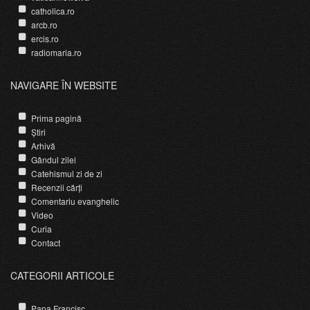
catholica.ro
arcb.ro
ercis.ro
radiomaria.ro
NAVIGARE ÎN WEBSITE
Prima pagină
Știri
Arhivă
Gândul zilei
Catehismul zi de zi
Recenzii cărți
Comentariu evanghelic
Video
Curia
Contact
CATEGORII ARTICOLE
Papa Francisc