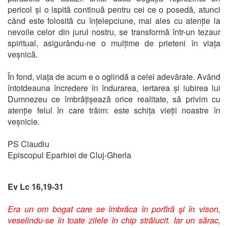
pericol și o ispită continuă pentru cei ce o posedă, atunci
când este folosită cu înțelepciune, mai ales cu atenție la
nevoile celor din jurul nostru, se transformă într-un tezaur
spiritual, asigurându-ne o mulțime de prieteni în viața
veșnică.
În fond, viața de acum e o oglindă a celei adevărate. Având
întotdeauna încredere în îndurarea, iertarea și iubirea lui
Dumnezeu ce îmbrățișează orice realitate, să privim cu
atenție felul în care trăim: este schița vieții noastre în
veșnicie.
PS Claudiu
Episcopul Eparhiei de Cluj-Gherla
Ev Lc 16,19-31
Era un om bogat care se îmbrăca în porfiră şi în vison,
veselindu-se în toate zilele în chip strălucit. Iar un sărac,