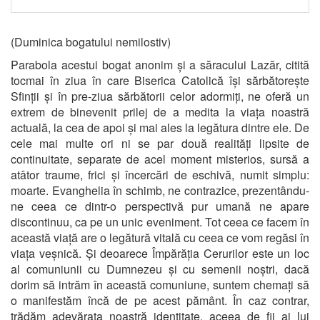
(Duminica bogatului nemilostiv)
Parabola acestui bogat anonim și a săracului Lazăr, citită
tocmai în ziua în care Biserica Catolică își sărbătorește
Sfinții și în pre-ziua sărbătorii celor adormiți, ne oferă un
extrem de binevenit prilej de a medita la viața noastră
actuală, la cea de apoi și mai ales la legătura dintre ele. De
cele mai multe ori ni se par două realități lipsite de
continuitate, separate de acel moment misterios, sursă a
atâtor traume, frici și încercări de eschivă, numit simplu:
moarte. Evanghelia în schimb, ne contrazice, prezentându-
ne ceea ce dintr-o perspectivă pur umană ne apare
discontinuu, ca pe un unic eveniment. Tot ceea ce facem în
această viață are o legătură vitală cu ceea ce vom regăsi în
viața veșnică. Și deoarece Împărăția Cerurilor este un loc
al comuniunii cu Dumnezeu și cu semenii noștri, dacă
dorim să intrăm în această comuniune, suntem chemați să
o manifestăm încă de pe acest pământ. În caz contrar,
trădăm adevărata noastră identitate, aceea de fii ai lui