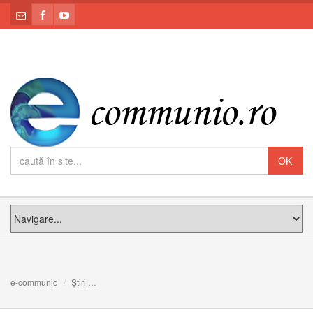
e-communio
Știri
OGLINDA VIEȚII ADEVĂRATE: Meditația PS Claudiu la Du