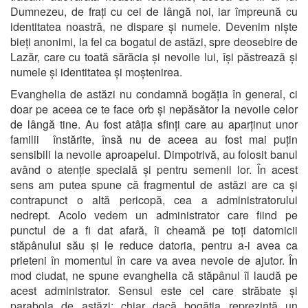
Dumnezeu, de frați cu cei de lângă noi, iar împreună cu
identitatea noastră, ne dispare și numele. Devenim niște
bieți anonimi, la fel ca bogatul de astăzi, spre deosebire de
Lazăr, care cu toată sărăcia și nevoile lui, își păstrează și
numele și identitatea și moștenirea.
Evanghelia de astăzi nu condamnă bogăția în general, ci
doar pe aceea ce te face orb și nepăsător la nevoile celor
de lângă tine. Au fost atâția sfinți care au aparținut unor
familii înstărite, însă nu de aceea au fost mai puțin
sensibili la nevoile aproapelui. Dimpotrivă, au folosit banul
având o atenție specială și pentru semenii lor. În acest
sens am putea spune că fragmentul de astăzi are ca și
contrapunct o altă pericopă, cea a administratorului
nedrept. Acolo vedem un administrator care fiind pe
punctul de a fi dat afară, îi cheamă pe toți datornicii
stăpânului său și le reduce datoria, pentru a-i avea ca
prieteni în momentul în care va avea nevoie de ajutor. În
mod ciudat, ne spune evanghelia că stăpânul îl laudă pe
acest administrator. Sensul este cel care străbate și
parabola de astăzi: chiar dacă bogăția reprezintă un