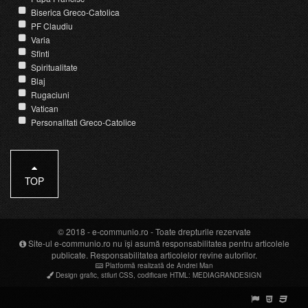
Biserica Greco-Catolica
PF Claudiu
Varia
Sfinti
Spiritualitate
Blaj
Rugaciuni
Vatican
Personalitati Greco-Catolice
TOP
© 2018 -
e-communio.ro
- Toate drepturile rezervate
Site-ul e-communio.ro nu își asumă responsabilitatea pentru articolele
publicate. Responsabilitatea articolelor revine autorilor.
Platformă realizată de Andrei Man
Design grafic
,
stiluri CSS
,
codificare HTML
:
MEDIAGRANDESIGN