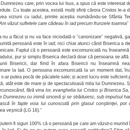
; Dumnezeu care, prin vocea lui Isus, a spus că este interesat d
erdute. Cu toate acestea, există mulți sfinți cărora Cristos le-a d
ea viziuni cu iadul, printre aceștia numărându-se Sfânta T
Am văzut sufletele care cădeau în iad precum frunzele toamna
" 
a nu a făcut și nu va face niciodată o "canonizare" negativă, g
umită persoană este în iad; nici chiar atunci când Biserica a de
nicare. Faptul că o persoană este excomunicată nu înseamnă 
 iadului, pur și simplu Biserica declară doar că persoana se află 
nii Bisericii, dar fiind în afara Bisericii nu înseamnă ne
nare la Iad. O persoana excomunicată la un moment dat, îna
 s-ar putea pocăi de păcatele sale; și acest lucru este suficient 
ată, atât este de mare și de spectaculoasă mila lui Dumnezeu. Ș
ecunoscând, fără vina lor, evanghelia lui Cristos şi Biserica Sa, 
pe Dumnezeu cu inimă sinceră şi se străduiesc, sub impulsul har
ască în fapte voia lui cunoscută prin glasul conştiinţei, pot
rea veşnică
(LG 16)."
putem fi siguri 100% că o persoană pe care am văzut-o murind 