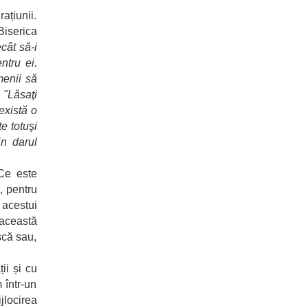
ațiunii.
Biserica
cât să-i
ntru ei.
menii să
 "Lăsaţi
există o
e totuşi
in darul
 Ce este
, pentru
 acestui
 această
scă sau,
ii și cu
 într-un
jlocirea