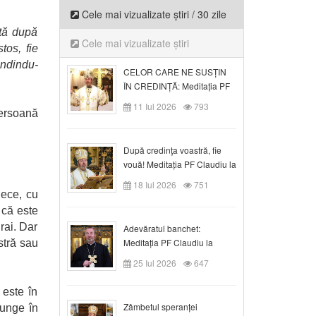
Cele mai vizualizate știri / 30 zile
ată după
Cele mai vizualizate știri
tos, fie
sândindu-
CELOR CARE NE SUSȚIN
ÎN CREDINȚĂ: Meditația PF
Claudiu la Duminica a VI-a
11 Iul 2026
793
persoană
după Rusalii
După credinţa voastră, fie
vouă! Meditația PF Claudiu la
duminica a VII-a după Rusalii
18 Iul 2026
751
dece, cu
 că este
rai. Dar
Adevăratul banchet:
Meditația PF Claudiu la
stră sau
Duminica a VIII-a după
25 Iul 2026
647
Rusalii
este în
Zâmbetul speranței
junge în