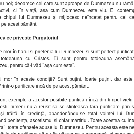
ru noi; deoarece cei care sunt aproape de Dumnezeu nu rămâ
activi, ci în viață, așa cum Dumnezeu este viu. Ei contemp
re chipul lui Dumnezeu și mijlocesc neîncetat pentru cei ca
i pe acest pământ.
eea ce privește Purgatoriul
e mor în harul și prietenia lui Dumnezeu și sunt perfect purificați
 totdeauna cu Cristos. Ei sunt pentru totdeauna asemănă
u, pentru că-l văd "așa cum este".
i mor în aceste condiții? Sunt puțini, foarte puțini, dar este 
intr-o purificare încă de pe acest pământ.
 sunt exemple a acestor posibile purificări încă din timpul vieții
ști: nimeni nu a reușit să se sfințească fără purificare prin s
 și trăită în credință, abandonându-se total voinței lui D
ând penitența, ascetismul și chiar martiriul. Toate acestea cu int
ra" toate ofensele aduse lui Dumnezeu. Pentru aceasta este n