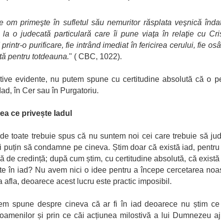
e om primeşte în sufletul său nemuritor răsplata veşnică înd
 la o judecată particulară care îi pune viaţa în relaţie cu Cris
printr-o purificare, fie intrând imediat în fericirea cerului, fie o
tă pentru totdeauna.
" ( CBC, 1022).
ive evidente, nu putem spune cu certitudine absolută că o 
Iad, în Cer sau în Purgatoriu.
eea ce privește Iadul
 de toate trebuie spus că nu suntem noi cei care trebuie să ju
i puțin să condamne pe cineva. Știm doar că există iad, pentru
 de credință; după cum știm, cu certitudine absolută, că există 
te în iad? Nu avem nici o idee pentru a începe cercetarea noa
a afla, deoarece acest lucru este practic imposibil.
em spune despre cineva că ar fi în iad deoarece nu știm ce 
 oamenilor și prin ce căi acțiunea milostivă a lui Dumnezeu a