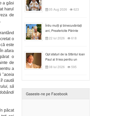
e a găsi
at harul
05 Aug 2026
623
ereza de
.
Întru mulți și binecuvântați
ani, Preafericite Părinte
arantând
Claudiu!
22 Iul 2026
618
cretat o
că este
în afara
Opt sfaturi de la Sfântul Ioan
apărat o
Paul al II-lea pentru un
inte de
creștin
08 Iul 2026
595
pentru a
i "
aceia
îl caută
ului, să
 dobândi
Gaseste-ne pe Facebook
în păcat