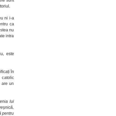
ele sunt
oriul.
u ni i-a
entru ca
estea nu
te intra
u, este
ficați în
 catolic
e are un
enia lui
veşnică,
ă pentru