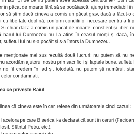
 în Iad. Și de ce nu putem avea această certitudine? Știm că 
r în păcat de moarte fără să se pocăiască, ajung iremediabil în 
or să știm dacă cineva a comis un păcat grav, dacă a făcut-o
 și cu libertate deplină, conform condițiilor necesare pentru a fi 
 Și chiar dacă a comis un păcat de moarte, conștient și liber, 
ă harul lui Dumnezeu nu l-a atins în ceasul morții și dacă, în
 sufletul lui nu s-a pocăit și s-a întors la Dumnezeu.
e menționate mai sus rezultă două lucruri: nu putem să nu 
u acordăm ajutorul nostru prin sacrificii și faptele bune, sufletu
 noi îl credem în Iad și, totodată, nu putem ști numărul, st
celor condamnați.
eea ce privește Raiul
dinea că cineva este în cer, reiese din următoarele cinci cazuri:
l acelora pe care Biserica i-a declarat că sunt în ceruri (Fecioar
Iosif, Sfântul Petru, etc.).
l persoanelor canonizate.