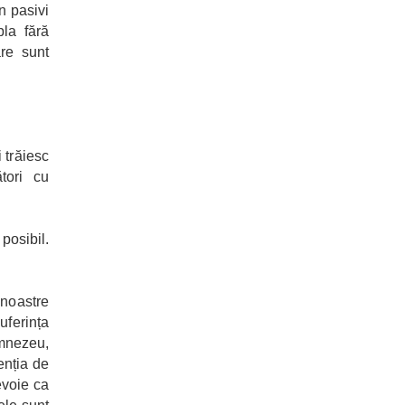
n pasivi
la fără
re sunt
 trăiesc
tori cu
posibil.
 noastre
uferința
umnezeu,
enția de
evoie ca