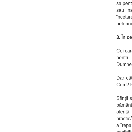
sa pent
sau in
înceta
pelerin
3. În c
Cei car
pentru
Dumneze
Dar câț
Cum? Pr
Sfinții
pământe
oferită
practic
a "repa