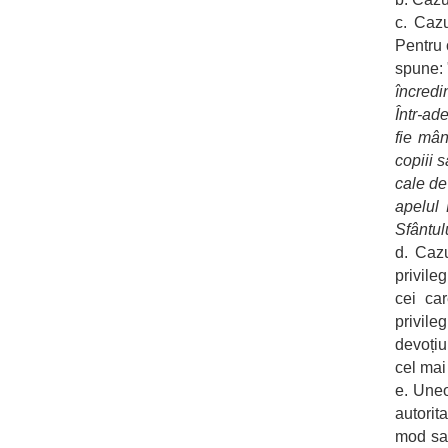
c. Cazu
Pentru 
spune: 
încredi
Într-ad
fie mân
copiii 
cale de
apelul 
Sfântul
d. Cazu
privile
cei car
privile
devoțiu
cel mai
e. Uneo
autorit
mod sau