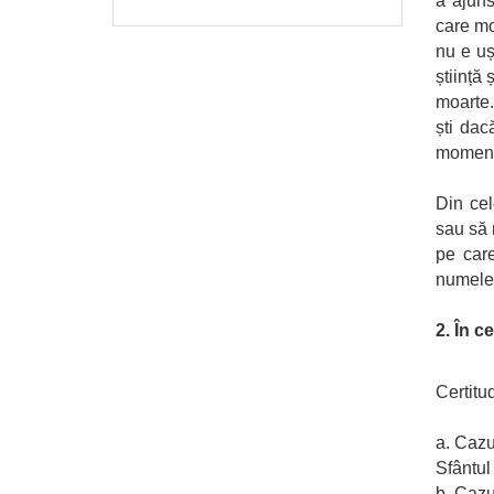
a ajuns
care mo
nu e uș
știință
moarte.
ști dac
moment,
Din cel
sau să n
pe care
numele 
2. În c
Certitu
a. Cazu
Sfântul 
b. Cazu