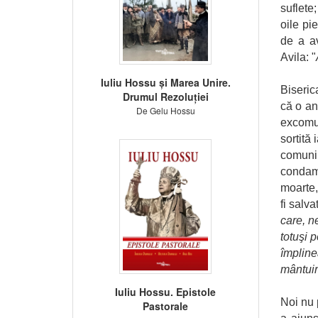
suflete
oile pi
de a av
Avila: "
Iuliu Hossu și Marea Unire.
Biseric
Drumul Rezoluției
că o an
De Gelu Hossu
excomu
sortită
comuniu
condam
moarte,
fi salv
care, n
totuşi 
împline
mântui
Iuliu Hossu. Epistole
Noi nu 
Pastorale