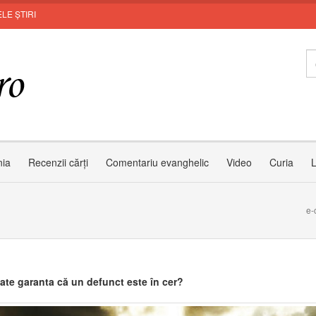
LE ȘTIRI
Invit
nia
Recenzii cărți
Comentariu evanghelic
Video
Curia
L
e-
ate garanta că un defunct este în cer?