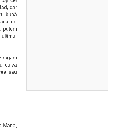
toți cei
iad, dar
 cu bună
păcat de
nu putem
 ultimul
ne rugăm
lui cuiva
area sau
a Maria,