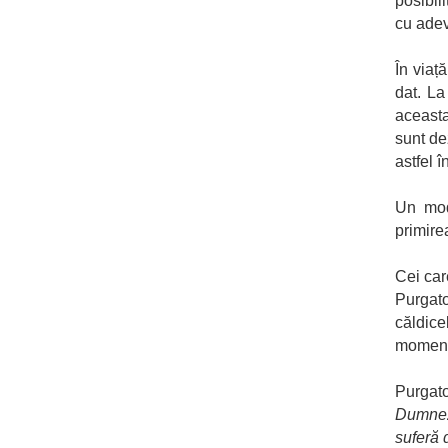
posibil
cu adev
În viaț
dat. La
aceasta
sunt de
astfel î
Un mod
primire
Cei care
Purgato
căldice
moment 
Purgato
Dumneze
suferă 