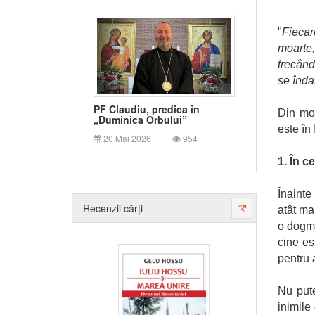
"
Fiecar
moarte,
trecând 
se înda
PF Claudiu, predica în
Din mot
„Duminica Orbului”
este în 
20 Mai 2026
954
1. În c
Înainte
Recenzii cărți
atât ma
o dogmă
cine es
pentru 
Nu put
inimile