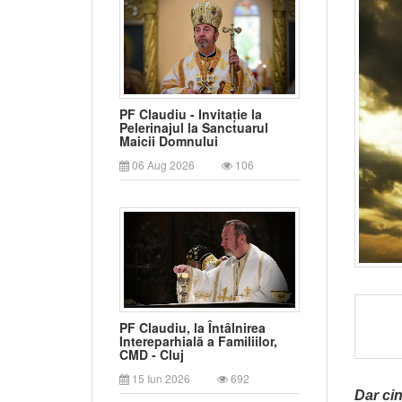
PF Claudiu - Invitație la
Pelerinajul la Sanctuarul
Maicii Domnului
06 Aug 2026
106
PF Claudiu, la Întâlnirea
Intereparhială a Familiilor,
CMD - Cluj
15 Iun 2026
692
Dar cin