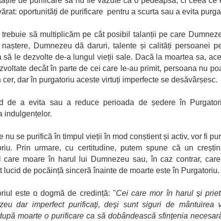
itățile de purificare să nu fie văzute ca o pedeapsă, ci ceea ce 
ărat: oportunități de purificare pentru a scurta sau a evita purgat
ă trebuie să multiplicăm pe cât posibil talanții pe care Dumneze
 naștere, Dumnezeu dă daruri, talente și calități persoanei p
 să le dezvolte de-a lungul vieții sale. Dacă la moartea sa, ac
zvoltate decât în parte de cei care le-au primit, persoana nu poa
n cer, dar în purgatoriu aceste virtuți imperfecte se desăvârșesc.
 de a evita sau a reduce perioada de ședere în Purgatori
a indulgențelor.
 nu se purifică în timpul vieții în mod conștient și activ, vor fi puri
riu. Prin urmare, cu certitudine, putem spune că un creștin
l care moare în harul lui Dumnezeu sau, în caz contrar, car
lucid de pocăință sinceră înainte de moarte este în Purgatoriu.
riul este o dogmă de credință: "
Cei care mor în harul şi priet
u dar imperfect purificaţi, deşi sunt siguri de mântuirea 
după moarte o purificare ca să dobândească sfinţenia necesar