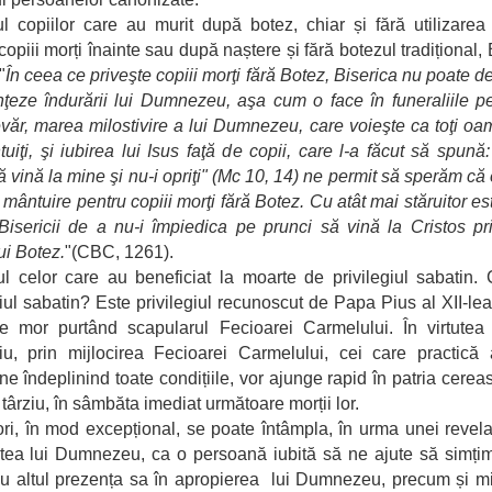
l copiilor care au murit după botez, chiar și fără utilizarea r
copiii morți înainte sau după naștere și fără botezul tradițional, 
"
În ceea ce priveşte copiii morţi fără Botez, Biserica nu poate de
nţeze îndurării lui Dumnezeu, aşa cum o face în funeraliile pe
evăr, marea milostivire a lui Dumnezeu, care voieşte ca toţi oa
tuiţi, şi iubirea lui Isus faţă de copii, care l-a făcut să spună:
să vină la mine şi nu-i opriţi" (Mc 10, 14) ne permit să sperăm că 
 mântuire pentru copiii morţi fără Botez. Cu atât mai stăruitor est
Bisericii de a nu-i împiedica pe prunci să vină la Cristos pr
ui Botez.
"(CBC, 1261).
l celor care au beneficiat la moarte de privilegiul sabatin.
giul sabatin? Este privilegiul recunoscut de Papa Pius al XII-lea
e mor purtând scapularul Fecioarei Carmelului. În virtutea
giu, prin mijlocirea Fecioarei Carmelului, cei care practică
ne îndeplinind toate condițiile, vor ajunge rapid în patria cerea
 târziu, în sâmbăta imediat următoare morții lor.
ri, în mod excepțional, se poate întâmpla, în urma unei revelaț
atea lui Dumnezeu, ca o persoană iubită să ne ajute să simțim
 altul prezența sa în apropierea lui Dumnezeu, precum și mi