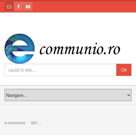
e-communio
Știri
Întrunirea eparhială a Reuniunilor Mariane parohiale di