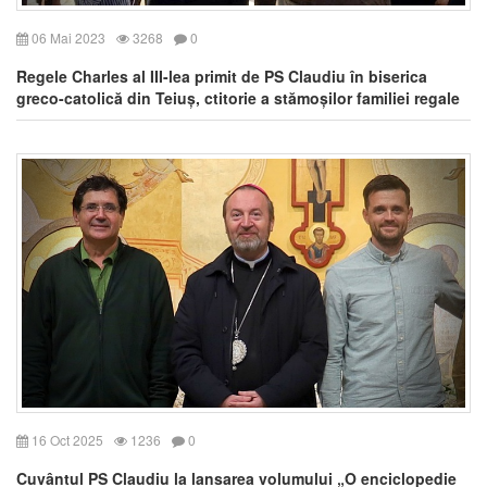
06 Mai 2023
3268
0
Regele Charles al III-lea primit de PS Claudiu în biserica
greco-catolică din Teiuș, ctitorie a stămoșilor familiei regale
16 Oct 2025
1236
0
Cuvântul PS Claudiu la lansarea volumului „O enciclopedie