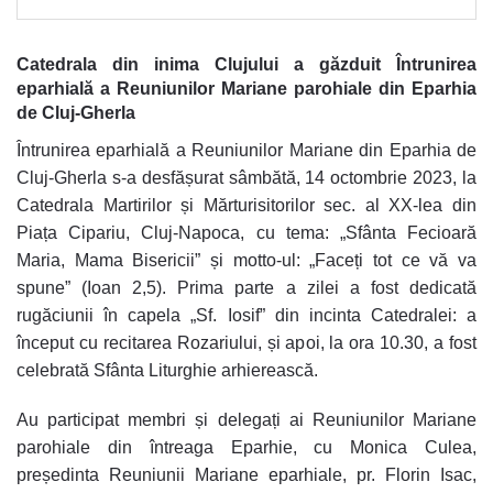
Catedrala din inima Clujului a găzduit
Întrunirea
eparhială a Reuniunilor Mariane parohiale din Eparhia
de Cluj-Gherla
Întrunirea eparhială a Reuniunilor Mariane din Eparhia de
Cluj-Gherla s-a desfășurat sâmbătă, 14 octombrie 2023, la
Catedrala Martirilor și Mărturisitorilor sec. al XX-lea din
Piața Cipariu, Cluj-Napoca, cu tema: „Sfânta Fecioară
Maria, Mama Bisericii” și motto-ul: „Faceți tot ce vă va
spune” (Ioan 2,5). Prima parte a zilei a fost dedicată
rugăciunii în capela „Sf. Iosif” din incinta Catedralei: a
început cu recitarea Rozariului, și apoi, la ora 10.30, a fost
celebrată Sfânta Liturghie arhierească.
Au participat membri și delegați ai Reuniunilor Mariane
parohiale din întreaga Eparhie, cu Monica Culea,
președinta Reuniunii Mariane eparhiale, pr. Florin Isac,