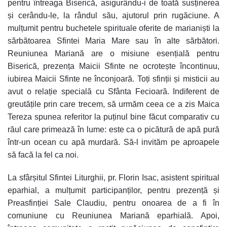
pentru întreaga Biserică, asigurându-i de toată susținerea
și cerându-le, la rândul său, ajutorul prin rugăciune. A
mulțumit pentru buchetele spirituale oferite de marianiști la
sărbătoarea Sfintei Maria Mare sau în alte sărbători.
Reuniunea Mariană are o misiune esențială pentru
Biserică, prezența Maicii Sfinte ne ocrotește încontinuu,
iubirea Maicii Sfinte ne înconjoară. Toți sfinții și misticii au
avut o relație specială cu Sfânta Fecioară. Indiferent de
greutățile prin care trecem, să urmăm ceea ce a zis Maica
Tereza spunea referitor la puținul bine făcut comparativ cu
răul care primează în lume: este ca o picătură de apă pură
într-un ocean cu apă murdară. Să-l invităm pe aproapele
să facă la fel ca noi.
La sfârșitul Sfintei Liturghii, pr. Florin Isac, asistent spiritual
eparhial, a mulțumit participanților, pentru prezență și
Preasfinției Sale Claudiu, pentru onoarea de a fi în
comuniune cu Reuniunea Mariană eparhială. Apoi,