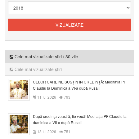
Cele mai vizualizate știri / 30 zile
Cele mai vizualizate știri
CELOR CARE NE SUSȚIN ÎN CREDINȚĂ: Meditația PF
Claudiu la Duminica a VI-a după Rusalii
11 Iul 2026
793
După credinţa voastră, fie vouă! Meditația PF Claudiu la
duminica a VII-a după Rusalii
18 Iul 2026
751