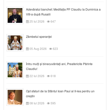
Adevăratul banchet: Meditația PF Claudiu la Duminica a
VIII-a după Rusalii
25 Iul 2026
647
Zâmbetul speranței
05 Aug 2026
623
Întru mulți și binecuvântați ani, Preafericite Părinte
Claudiu!
22 Iul 2026
618
Opt sfaturi de la Sfântul Ioan Paul al II-lea pentru un
creștin
08 Iul 2026
595