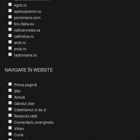
egco.ro
episcopiamm.ro
pioromeno.com
bru-italia.eu
vaticannews.va
catholica.ro
arcb.ro
ercis.ro
radiomaria.ro
NAVIGARE ÎN WEBSITE
Prima pagină
Știri
Arhivă
Gândul zilei
Catehismul zi de zi
Recenzii cărți
Comentariu evanghelic
Video
Curia