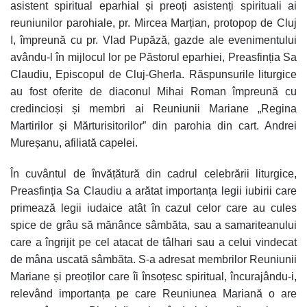
asistent spiritual eparhial și preoți asistenți spirituali ai
reuniunilor parohiale, pr. Mircea Marțian, protopop de Cluj
I, împreună cu pr. Vlad Pupăză, gazde ale evenimentului
avându-l în mijlocul lor pe Păstorul eparhiei, Preasfinția Sa
Claudiu, Episcopul de Cluj-Gherla. Răspunsurile liturgice
au fost oferite de diaconul Mihai Roman împreună cu
credincioși și membri ai Reuniunii Mariane „Regina
Martirilor și Mărturisitorilor” din parohia din cart. Andrei
Mureșanu, afiliată capelei.
În cuvântul de învățătură din cadrul celebrării liturgice,
Preasfinția Sa Claudiu a arătat importanța legii iubirii care
primează legii iudaice atât în cazul celor care au cules
spice de grâu să mănânce sâmbăta, sau a samariteanului
care a îngrijit pe cel atacat de tâlhari sau a celui vindecat
de mâna uscată sâmbăta. S-a adresat membrilor Reuniunii
Mariane și preoților care îi însoțesc spiritual, încurajându-i,
relevând importanța pe care Reuniunea Mariană o are