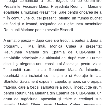
întreaga comunitate a rostit rugăciunea de consfințire
Preasfintei Fecioare Maria. Președinta Reuniunii Mariane
eparhiale a mulțumit Preasfinției Sale pentru onoarea de a
fi în comuniune cu cei prezenți, oferind un frumos buchet
de flori și o icoană, asigurând de rugăciunea membrilor
Reuniunii Mariane pentru nevoile Bisericii.
A urmat o pauză – după care s-a trecut la partea a doua a
programului. Mai întâi, Monica Culea a prezentat
Reuniunea Mariană din Eparhia de Cluj-Gherla și
activitățile principale ale ultimului an, după care au urmat
discuii și alegerea unui consiliu al Asociației pentru vizite
în parohii care nu au Reuniune Mariană. Întrunirea
eparhială s-a încheiat cu mulțumire și Adorație în fața
Sfântului Sacrament expus în capelă, și apoi, cu o agapa
fraternă, care a fost și sărbătorire a noului început de drum
pentru Reuniunea Mariană din Eparhia de Cluj-Gherla, un
drum de rugăciune, apostolat și trăire a credinței sub
mantia Maicii Sfinte. (text: Monica Culea, președinta