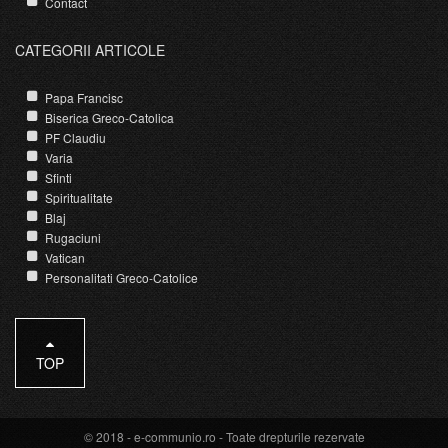
Contact
CATEGORII ARTICOLE
Papa Francisc
Biserica Greco-Catolica
PF Claudiu
Varia
Sfinti
Spiritualitate
Blaj
Rugaciuni
Vatican
Personalitati Greco-Catolice
TOP
© 2018 -
e-communio.ro
- Toate drepturile rezervate