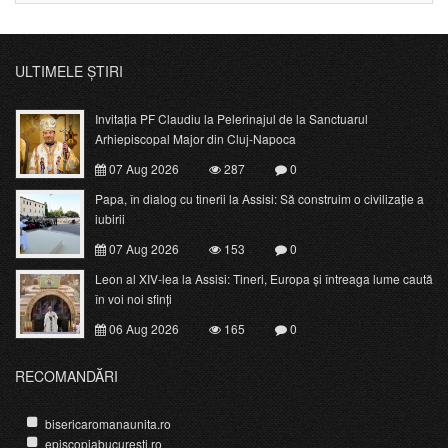
ULTIMELE ȘTIRI
Invitația PF Claudiu la Pelerinajul de la Sanctuarul
Arhiepiscopal Major din Cluj-Napoca
07 Aug 2026
287
0
Papa, în dialog cu tinerii la Assisi: Să construim o civilizație a
iubirii
07 Aug 2026
153
0
Leon al XIV-lea la Assisi: Tineri, Europa și întreaga lume caută
în voi noi sfinți
06 Aug 2026
165
0
RECOMANDĂRI
bisericaromanaunita.ro
episcopiabucuresti.ro