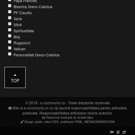
Papa Francisc
Biserica Greco-Catolica
PF Claudiu
Varia
Sfinti
Spiritualitate
Blaj
Rugaciuni
Vatican
Personalitati Greco-Catolice
TOP
© 2018 -
e-communio.ro
- Toate drepturile rezervate
Site-ul e-communio.ro nu își asumă responsabilitatea pentru articolele
publicate. Responsabilitatea articolelor revine autorilor.
Platformă realizată de Andrei Man
Design grafic
,
stiluri CSS
,
codificare HTML
:
MEDIAGRANDESIGN