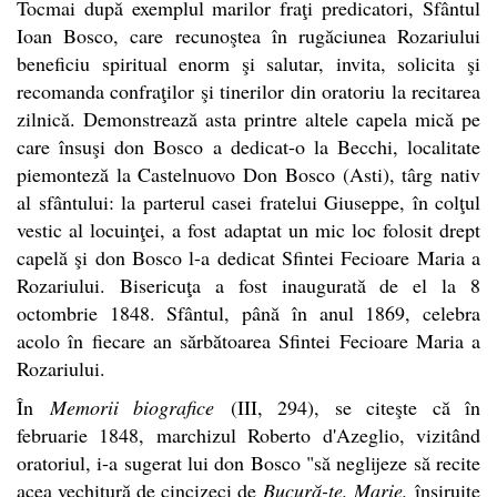
Tocmai după exemplul marilor fraţi predicatori, Sfântul
Ioan Bosco, care recunoştea în rugăciunea Rozariului
beneficiu spiritual enorm şi salutar, invita, solicita şi
recomanda confraţilor şi tinerilor din oratoriu la recitarea
zilnică. Demonstrează asta printre altele capela mică pe
care însuşi don Bosco a dedicat-o la Becchi, localitate
piemonteză la Castelnuovo Don Bosco (Asti), târg nativ
al sfântului: la parterul casei fratelui Giuseppe, în colţul
vestic al locuinţei, a fost adaptat un mic loc folosit drept
capelă şi don Bosco l-a dedicat Sfintei Fecioare Maria a
Rozariului. Bisericuţa a fost inaugurată de el la 8
octombrie 1848. Sfântul, până în anul 1869, celebra
acolo în fiecare an sărbătoarea Sfintei Fecioare Maria a
Rozariului.
În
Memorii biografice
(III, 294), se citeşte că în
februarie 1848, marchizul Roberto d'Azeglio, vizitând
oratoriul, i-a sugerat lui don Bosco "să neglijeze să recite
acea vechitură de cincizeci de
Bucură-te, Marie,
înşiruite