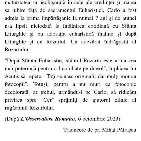
maturitatea sa neobişnuită în cele ale credinţei şi marea
sa iubire faţă de sacramentul Euharistiei, Carlo a fost
admis la prima împărtăşanie la numai 7 ani şi de atunci
n-a lipsit niciodată la întâlnirea cotidiană cu Sfânta
Liturghie şi cu adoraţia euharistică înainte şi după
Liturghie şi cu Rozariul. Un adevărat îndrăgostit al
Rozariului.
"După Sfânta Euharistie, sfântul Rozariu este arma cea
mai puternică pentru a-l combate pe diavol", îi plăcea lui
Acutis să repete. "Toţi se nasc originali, dar mulţi mor ca
fotocopii". Totuşi, pentru a nu muri ca fotocopie
decolorată, ar trebui, urmându-l pe Carlo, să ridicăm
privirea spre "Cer" sprijiniţi de ajutorul zilnic al
rugăciunii Rozariului.
(După
L'Osservatore Romano
, 6 octombrie 2023)
Traducere de pr. Mihai Pătraşcu