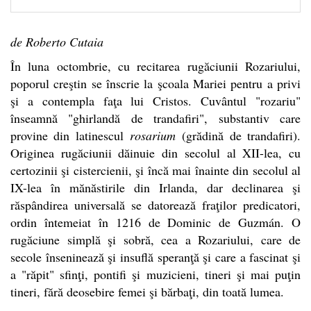
de Roberto Cutaia
În luna octombrie, cu recitarea rugăciunii Rozariului,
poporul creştin se înscrie la şcoala Mariei pentru a privi
şi a contempla faţa lui Cristos. Cuvântul "rozariu"
înseamnă "ghirlandă de trandafiri", substantiv care
provine din latinescul
rosarium
(grădină de trandafiri).
Originea rugăciunii dăinuie din secolul al XII-lea, cu
certozinii şi cistercienii, şi încă mai înainte din secolul al
IX-lea în mănăstirile din Irlanda, dar declinarea şi
răspândirea universală se datorează fraţilor predicatori,
ordin întemeiat în 1216 de Dominic de Guzmán. O
rugăciune simplă şi sobră, cea a Rozariului, care de
secole înseninează şi insuflă speranţă şi care a fascinat şi
a "răpit" sfinţi, pontifi şi muzicieni, tineri şi mai puţin
tineri, fără deosebire femei şi bărbaţi, din toată lumea.