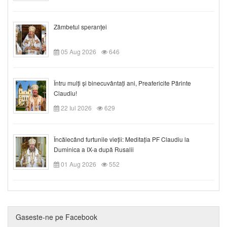
Zâmbetul speranței
05 Aug 2026
646
Întru mulți și binecuvântați ani, Preafericite Părinte
Claudiu!
22 Iul 2026
629
Încălecând furtunile vieții: Meditația PF Claudiu la
Duminica a IX-a după Rusalii
01 Aug 2026
552
Gaseste-ne pe Facebook