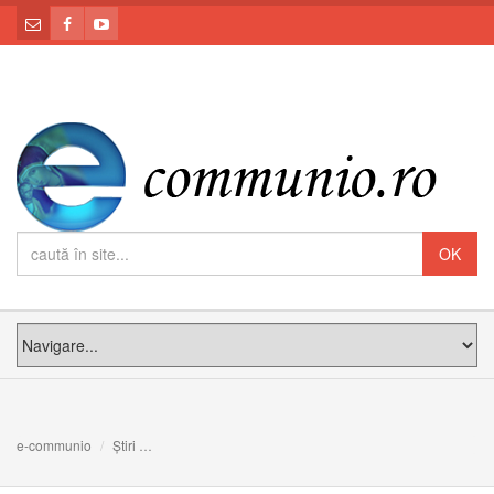
e-communio
Știri
La şcoala Mariei. Sfinţi şi fericiţi "răpiţi" de rugăciunea R