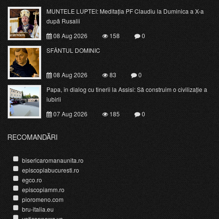
MUNTELE LUPTEI: Meditația PF Claudiu la Duminica a X-a
după Rusalii
08 Aug 2026
158
0
SFÂNTUL DOMINIC
08 Aug 2026
83
0
Papa, în dialog cu tinerii la Assisi: Să construim o civilizație a
iubirii
07 Aug 2026
185
0
RECOMANDĂRI
bisericaromanaunita.ro
episcopiabucuresti.ro
egco.ro
episcopiamm.ro
pioromeno.com
bru-italia.eu
vaticannews.va