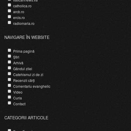
catholica.ro
arcb.ro
ercis.ro
radiomaria.ro
NAVIGARE ÎN WEBSITE
Prima pagină
Știri
Arhivă
Gândul zilei
Catehismul zi de zi
Recenzii cărți
Comentariu evanghelic
Video
Curia
Contact
CATEGORII ARTICOLE