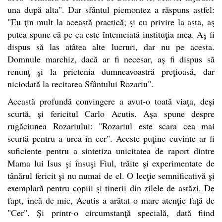
una după alta". Dar sfântul piemontez a răspuns astfel:
"Eu ţin mult la această practică; şi cu privire la asta, aş
putea spune că pe ea este întemeiată instituţia mea. Aş fi
dispus să las atâtea alte lucruri, dar nu pe acesta.
Domnule marchiz, dacă ar fi necesar, aş fi dispus să
renunţ şi la prietenia dumneavoastră preţioasă, dar
niciodată la recitarea Sfântului Rozariu".
Această profundă convingere a avut-o toată viaţa, deşi
scurtă, şi fericitul Carlo Acutis. Aşa spune despre
rugăciunea Rozariului: "Rozariul este scara cea mai
scurtă pentru a urca în cer". Aceste puţine cuvinte ar fi
suficiente pentru a sintetiza unicitatea de raport dintre
Mama lui Isus şi însuşi Fiul, trăite şi experimentate de
tânărul fericit şi nu numai de el. O lecţie semnificativă şi
exemplară pentru copiii şi tinerii din zilele de astăzi. De
fapt, încă de mic, Acutis a arătat o mare atenţie faţă de
"Cer". Şi printr-o circumstanţă specială, dată fiind