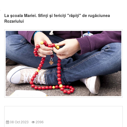
La şcoala Mariei. Sfinţi şi fericiţi "răpiţi" de rugăciunea
Rozariului
08 Oct 2023
2096