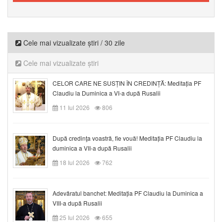
Cele mai vizualizate știri / 30 zile
Cele mai vizualizate știri
CELOR CARE NE SUSȚIN ÎN CREDINȚĂ: Meditația PF
Claudiu la Duminica a VI-a după Rusalii
11 Iul 2026
806
După credinţa voastră, fie vouă! Meditația PF Claudiu la
duminica a VII-a după Rusalii
18 Iul 2026
762
Adevăratul banchet: Meditația PF Claudiu la Duminica a
VIII-a după Rusalii
25 Iul 2026
655