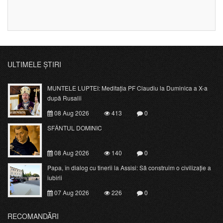
ULTIMELE ȘTIRI
MUNTELE LUPTEI: Meditația PF Claudiu la Duminica a X-a
după Rusalii
08 Aug 2026
413
0
SFÂNTUL DOMINIC
08 Aug 2026
140
0
Papa, în dialog cu tinerii la Assisi: Să construim o civilizație a
iubirii
07 Aug 2026
226
0
RECOMANDĂRI