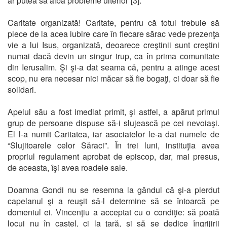
ar putea să aibă probleme ulterior”[3].
Caritate organizată! Caritate, pentru că totul trebuie să
plece de la acea iubire care în fiecare sărac vede prezenţa
vie a lui Isus, organizată, deoarece creştinii sunt creştini
numai dacă devin un singur trup, ca în prima comunitate
din Ierusalim. Şi şi-a dat seama că, pentru a atinge acest
scop, nu era necesar nici măcar să fie bogaţi, ci doar să fie
solidari.
Apelul său a fost imediat primit, şi astfel, a apărut primul
grup de persoane dispuse să-i slujească pe cei nevoiaşi.
El l-a numit Caritatea, iar asociatelor le-a dat numele de
“Slujitoarele celor Săraci”. În trei luni, instituţia avea
propriul regulament aprobat de episcop, dar, mai presus,
de aceasta, îşi avea roadele sale.
Doamna Gondi nu se resemna la gândul că şi-a pierdut
capelanul şi a reuşit să-l determine să se întoarcă pe
domeniul ei. Vincenţiu a acceptat cu o condiţie: să poată
locui nu în castel, ci la ţară, şi să se dedice îngrijirii