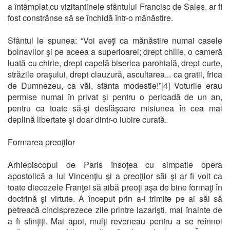
a întâmplat cu vizitantinele sfântului Francisc de Sales, ar fi
fost constrânse să se închidă într-o mănăstire.
Sfântul le spunea: “Voi aveţi ca mănăstire numai casele
bolnavilor şi pe aceea a superioarei; drept chilie, o cameră
luată cu chirie, drept capelă biserica parohială, drept curte,
străzile oraşului, drept clauzură, ascultarea... ca gratii, frica
de Dumnezeu, ca văl, sfânta modestie!”[4] Voturile erau
permise numai în privat şi pentru o perioadă de un an,
pentru ca toate să-şi desfăşoare misiunea în cea mai
deplină libertate şi doar dintr-o iubire curată.
Formarea preoţilor
Arhiepiscopul de Paris însoţea cu simpatie opera
apostolică a lui Vincenţiu şi a preoţilor săi şi ar fi voit ca
toate diecezele Franţei să aibă preoţi aşa de bine formaţi în
doctrină şi virtute. A început prin a-i trimite pe ai săi să
petreacă cincisprezece zile printre lazarişti, mai înainte de
a fi sfinţiţi. Mai apoi, mulţi reveneau pentru a se reînnoi