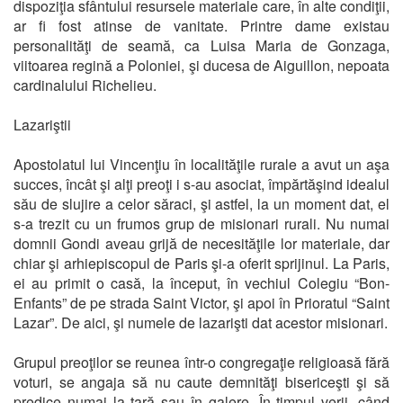
dispoziţia sfântului resursele materiale care, în alte condiţii,
ar fi fost atinse de vanitate. Printre dame existau
personalităţi de seamă, ca Luisa Maria de Gonzaga,
viitoarea regină a Poloniei, şi ducesa de Aiguillon, nepoata
cardinalului Richelieu.
Lazariştii
Apostolatul lui Vincenţiu în localităţile rurale a avut un aşa
succes, încât şi alţi preoţi i s-au asociat, împărtăşind idealul
său de slujire a celor săraci, şi astfel, la un moment dat, el
s-a trezit cu un frumos grup de misionari rurali. Nu numai
domnii Gondi aveau grijă de necesităţile lor materiale, dar
chiar şi arhiepiscopul de Paris şi-a oferit sprijinul. La Paris,
ei au primit o casă, la început, în vechiul Colegiu “Bon-
Enfants” de pe strada Saint Victor, şi apoi în Prioratul “Saint
Lazar”. De aici, şi numele de lazarişti dat acestor misionari.
Grupul preoţilor se reunea într-o congregaţie religioasă fără
voturi, se angaja să nu caute demnităţi bisericeşti şi să
predice numai la ţară sau în galere. În timpul verii, când