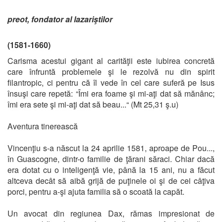
preot, fondator al lazariştilor
(1581-1660)
Carisma acestui gigant al carităţii este iubirea concretă
care înfruntă problemele şi le rezolvă nu din spirit
filantropic, ci pentru că îl vede în cel care suferă pe Isus
însuşi care repetă: “Îmi era foame şi mi-aţi dat să mănânc;
îmi era sete şi mi-aţi dat să beau...“ (Mt 25,31 ş.u)
Aventura tinerească
Vincenţiu s-a născut la 24 aprilie 1581, aproape de Pou...,
în Guascogne, dintr-o familie de ţărani săraci. Chiar dacă
era dotat cu o inteligenţă vie, până la 15 ani, nu a făcut
altceva decât să aibă grijă de puţinele oi şi de cei câţiva
porci, pentru a-şi ajuta familia să o scoată la capăt.
Un avocat din regiunea Dax, rămas impresionat de