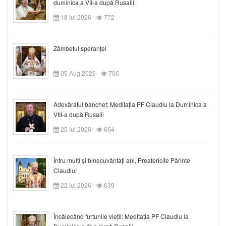
duminica a VII-a după Rusalii
18 Iul 2026
772
Zâmbetul speranței
05 Aug 2026
706
Adevăratul banchet: Meditația PF Claudiu la Duminica a
VIII-a după Rusalii
25 Iul 2026
664
Întru mulți și binecuvântați ani, Preafericite Părinte
Claudiu!
22 Iul 2026
639
Încălecând furtunile vieții: Meditația PF Claudiu la