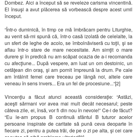
Dombez. Aici a început să se reveleze carisma vincentină.
El însuşi a avut plăcerea să vorbească despre acest umil
început.
“Într-o duminică, în timp ce mă îmbrăcam pentru Liturghie,
au venit să-mi spună că, într-o casă izolată de celelalte, la
un sfert de leghe de acolo, se îmbolnăviseră cu toţii, şi se
aflau într-o stare de mare necesitate. Am simţit o mare
durere şi în predică nu am scăpat ocazia de a-i recomanda
cu afecţiune... După vespere, am luat un om destoinic, un
cetăţean din oraş, şi am pornit împreună la drum. Pe cale
am întâlnit femei care treceau pe lângă noi, altele care
veneau în sens invers... Era un fel de procesiune...“[2]
Vincenţiu a făcut atunci această consideraţie: “Astăzi,
aceşti sărmani vor avea mai mult decât necesarul; peste
câteva zile, ei, însă, vor fi din nou în nevoie!” Ce-i de făcut?
“Eu le-am propus B continuă sfântul B tuturor acelor
persoane inspirate de caritate să pună ceva deoparte în
fiecare zi, pentru a putea trăi, de pe o zi pe alta, şi cei care