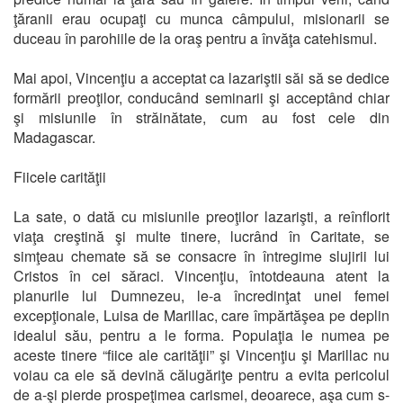
ţăranii erau ocupaţi cu munca câmpului, misionarii se
duceau în parohiile de la oraş pentru a învăţa catehismul.
Mai apoi, Vincenţiu a acceptat ca lazariştii săi să se dedice
formării preoţilor, conducând seminarii şi acceptând chiar
şi misiunile în străinătate, cum au fost cele din
Madagascar.
Fiicele carităţii
La sate, o dată cu misiunile preoţilor lazarişti, a reînflorit
viaţa creştină şi multe tinere, lucrând în Caritate, se
simţeau chemate să se consacre în întregime slujirii lui
Cristos în cei săraci. Vincenţiu, întotdeauna atent la
planurile lui Dumnezeu, le-a încredinţat unei femei
excepţionale, Luisa de Marillac, care împărtăşea pe deplin
idealul său, pentru a le forma. Populaţia le numea pe
aceste tinere “fiice ale carităţii” şi Vincenţiu şi Marillac nu
voiau ca ele să devină călugăriţe pentru a evita pericolul
de a-şi pierde prospeţimea carismei, deoarece, aşa cum s-