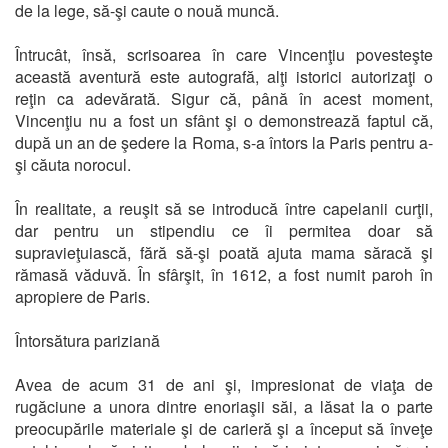
de la lege, să-şi caute o nouă muncă.
Întrucât, însă, scrisoarea în care Vincenţiu povesteşte
această aventură este autografă, alţi istorici autorizaţi o
reţin ca adevărată. Sigur că, până în acest moment,
Vincenţiu nu a fost un sfânt şi o demonstrează faptul că,
după un an de şedere la Roma, s-a întors la Paris pentru a-
şi căuta norocul.
În realitate, a reuşit să se introducă între capelanii curţii,
dar pentru un stipendiu ce îi permitea doar să
supravieţuiască, fără să-şi poată ajuta mama săracă şi
rămasă văduvă. În sfârşit, în 1612, a fost numit paroh în
apropiere de Paris.
Întorsătura pariziană
Avea de acum 31 de ani şi, impresionat de viaţa de
rugăciune a unora dintre enoriaşii săi, a lăsat la o parte
preocupările materiale şi de carieră şi a început să înveţe