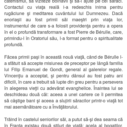
catehismul, să viziteze bolnavii şi să-i ajute pe cei săraci.
Contactul cu viaţa reală i-a redeschis inima pentru
rugăciune şi meditarea cuvântului lui Dumnezeu. Dacă
enoriaşii au fost primii săi maeştri prin viaţa lor,
instrumentul de care s-a folosit providenţa pentru a opera
în el o profundă transformare a fost Pierre de Bérulle, care,
primindu-l în Oratoriul său, l-a format pentru o spiritualitate
profundă.
Făcea primii paşi în această nouă viaţă, când de Bérulle l-
a sfătuit să accepte misiunea de preceptor pe lângă familia
lui Filip Emanuel de Gondi, general al galerelor regale.
Vincenţiu a acceptat, şi pentru dânsul au fost patru ani
dificili, în care a trebuit să lupte din greu pentru a persevera
în alegerea vieţii cu adevărat evanghelice. Înaintea lui se
deschideau două căi: aceea a unei cariere ce îi permitea
să câştige bani şi aceea a slujirii săracilor printr-o viaţă tot
mai asemănătoare cu a Învăţătorului.
Trăind în castelul seniorilor săi, a putut să-şi dea seama că
în Franţa existau două stiluri de viaţă: acela al bogaţilor,