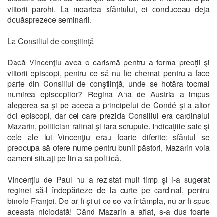
viitorii parohi. La moartea sfântului, ei conduceau deja
douăsprezece seminarii.
La Consiliul de conştiinţă
Dacă Vincenţiu avea o carismă pentru a forma preoţii şi
viitorii episcopi, pentru ce să nu fie chemat pentru a face
parte din Consiliul de conştiinţă, unde se hotăra tocmai
numirea episcopilor? Regina Ana de Austria a impus
alegerea sa şi pe aceea a principelui de Condé şi a altor
doi episcopi, dar cel care prezida Consiliul era cardinalul
Mazarin, politician rafinat şi fără scrupule. Indicaţiile sale şi
cele ale lui Vincenţiu erau foarte diferite: sfântul se
preocupa să ofere nume pentru bunii păstori, Mazarin voia
oameni situaţi pe linia sa politică.
Vincenţiu de Paul nu a rezistat mult timp şi i-a sugerat
reginei să-l îndepărteze de la curte pe cardinal, pentru
binele Franţei. De-ar fi ştiut ce se va întâmpla, nu ar fi spus
aceasta niciodată! Când Mazarin a aflat, s-a dus foarte