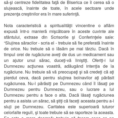
să-şi centreze fidelitatea faţă de Biserica ce îi cerea să o
slujească, înainte de toate, în acele sectoare unde
prezenţa creştinilor era în mare suferinţă.
Nota caracteristică a spiritualităţii vincentine o aflăm
expusă într-o manieră mişcătoare în aceste cuvinte ale
sfântului, extrase din Scrisorile şi Conferinţele sale:
“Slujirea săracilor - scria el - trebuie să fie preferată înainte
de orice. Nu trebuie să o lăsăm pe mai târziu. Dacă în
timpul orei de rugăciune aveţi de dus un medicament sau
un ajutor unui sărac, duceţi-vă liniştiţi. Oferiţi-i lui
Dumnezeu acţiunea voastră, adăugând intenţia de la
rugăciune. Nu trebuie să vă preocupaţi şi să credeţi că aţi
pierdut ceva, dacă pentru slujirea bolnavilor aţi părăsit
rugăciunea. Nu-l părăsiţi pe Dumnezeu când îl lăsaţi pe
Dumnezeu pentru Dumnezeu, sau o lucrare a lui
Dumnezeu pentru a face o alta. Dacă lăsaţi rugăciunea
pentru a asista un sărac, să ştiţi că faceţi aceasta pentru a-l
sluji pe Dumnezeu. Caritatea este superioară tuturor
celorlalte reguli, şi toate trebuie să se raporteze la aceasta.