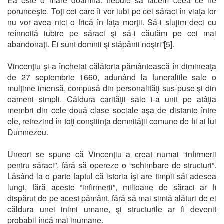
Ea este o mare doamnă: trebuie să facem ceea ce ne
porunceşte. Toţi cei care îi vor iubi pe cei săraci în viaţa lor
nu vor avea nici o frică în faţa morţii. Să-i slujim deci cu
reînnoită iubire pe săraci şi să-i căutăm pe cei mai
abandonaţi. Ei sunt domnii şi stăpânii noştri”[5].
Vincenţiu şi-a încheiat călătoria pământească în dimineaţa
de 27 septembrie 1660, adunând la funeraliile sale o
mulţime imensă, compusă din personalităţi sus-puse şi din
oameni simpli. Căldura carităţii sale i-a unit pe atâţia
membri din cele două clase sociale aşa de distante între
ele, retrezind în toţi conştiinţa demnităţii comune de fii ai lui
Dumnezeu.
Uneori se spune că Vincenţiu a creat numai “infirmerii
pentru săraci”, fără să opereze o “schimbare de structuri”.
Lăsând la o parte faptul că istoria îşi are timpii săi adesea
lungi, fără aceste “infirmerii”, milioane de săraci ar fi
dispărut de pe acest pământ, fără să mai simtă alături de ei
căldura unei inimi umane, şi structurile ar fi devenit
probabil încă mai inumane.