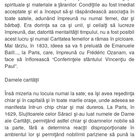
spirituale şi materiale a ţăranilor. Condiţiile au fost imediat
acceptate şi el a început să-şi răspândească asociaţia în
toate satele, adunând împreună nu numai femei, dar şi
bărbaţi. Era dorinţa sa ca şi unii, şi ceilalţi să lucreze
împreună, dar, datorită mentalităţii timpului, nu a fost posibil
acest lucru şi numai Caritatea femeilor a rămas în picioare.
Mai târziu, în 1833, ideea sa va fi preluată de Emanuele
Baill..., la Paris, care, împreună cu Frédéric Ozanam, va
face să înflorească “Conferinţele sfântului Vincenţiu de
Paul”.
Damele carităţii
Însă mizeria nu locuia numai la sate; ea îşi avea reşedinţa
chiar şi în capitală şi în toate marile oraşe, unde adesea se
manifesta într-un chip chiar şi mai dureros. La Paris, în
1629, Slujitoarele celor Săraci şi-au luat numele de Dame
ale Carităţii, permiţând astfel chiar şi doamnelor nobile să
ia parte, fără a determina reacţii disproporţionate în
ambientul lor şi permiţând nobilimii pariziene să pună la