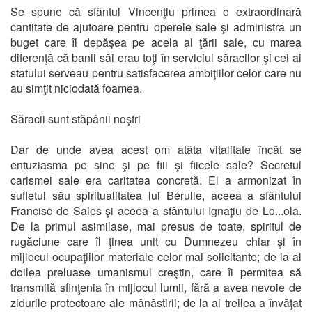
Se spune că sfântul Vincenţiu primea o extraordinară
cantitate de ajutoare pentru operele sale şi administra un
buget care îl depăşea pe acela al ţării sale, cu marea
diferenţă că banii săi erau toţi în serviciul săracilor şi cei ai
statului serveau pentru satisfacerea ambiţiilor celor care nu
au simţit niciodată foamea.
Săracii sunt stăpânii noştri
Dar de unde avea acest om atâta vitalitate încât se
entuziasma pe sine şi pe fiii şi fiicele sale? Secretul
carismei sale era caritatea concretă. El a armonizat în
sufletul său spiritualitatea lui Bérulle, aceea a sfântului
Francisc de Sales şi aceea a sfântului Ignaţiu de Lo...ola.
De la primul asimilase, mai presus de toate, spiritul de
rugăciune care îl ţinea unit cu Dumnezeu chiar şi în
mijlocul ocupaţiilor materiale celor mai solicitante; de la al
doilea preluase umanismul creştin, care îi permitea să
transmită sfinţenia în mijlocul lumii, fără a avea nevoie de
zidurile protectoare ale mănăstirii; de la al treilea a învăţat