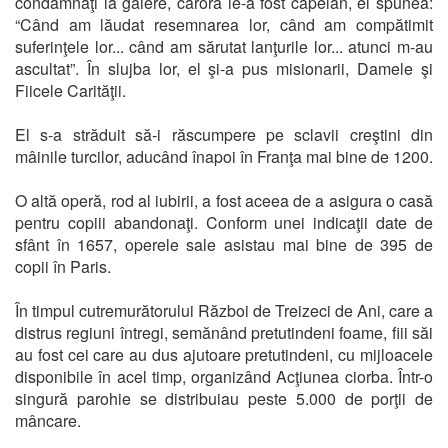
condamnaţi la galere, cărora le-a fost capelan, el spunea:
“Când am lăudat resemnarea lor, când am compătimit
suferinţele lor... când am sărutat lanţurile lor... atunci m-au
ascultat”. În slujba lor, el şi-a pus misionarii, Damele şi
Fiicele Carităţii.
El s-a străduit să-i răscumpere pe sclavii creştini din
mâinile turcilor, aducând înapoi în Franţa mai bine de 1200.
O altă operă, rod al iubirii, a fost aceea de a asigura o casă
pentru copiii abandonaţi. Conform unei indicaţii date de
sfânt în 1657, operele sale asistau mai bine de 395 de
copii în Paris.
În timpul cutremurătorului Război de Treizeci de Ani, care a
distrus regiuni întregi, semănând pretutindeni foame, fiii săi
au fost cei care au dus ajutoare pretutindeni, cu mijloacele
disponibile în acel timp, organizând Acţiunea ciorba. Într-o
singură parohie se distribuiau peste 5.000 de porţii de
mâncare.