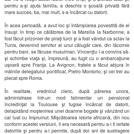
pentru a-şi ajuta familia, a deschis o şcoală privată fără
mare succes, ba, mai mult, s-a încărcat cu datorii.
În acea perioadă, a avut loc şi întâmplarea povestită de el
însuşi: în timp ce călătorea de la Marsilia la Narbonne, a
fost făcut prizonier de piraţi turci şi a fost vândut ca sclav la
Tunis, devenind servitor al unui călugăr care, din lăcomie
pentru bani, se făcuse musulman. Vincenţiu l-a convins să-
şi schimbe viaţa şi, împreună, au fugit cu o ambarcaţiune
uşoară spre Franţa. La Avignon, fratele a făcut abjura în
mâinile delegatului pontifical, Pietro Montorio, şi cei trei au
plecat spre Roma.
În realitate, vrednicul cleric, după părerea unora,
administrase într-un mod falimentar un pensionat
încredinţat la Toulouse şi fugise încărcat de datorii,
delapidând moştenirea unei doamne bogate şi vânzând un
cal luat cu împrumut. Mişcătoarea istorie africană, din nou
conform acestei versiuni, îi era necesară pentru a-i fi iertate
datoriile şi pentru a-i permite, după doi ani de sustragere