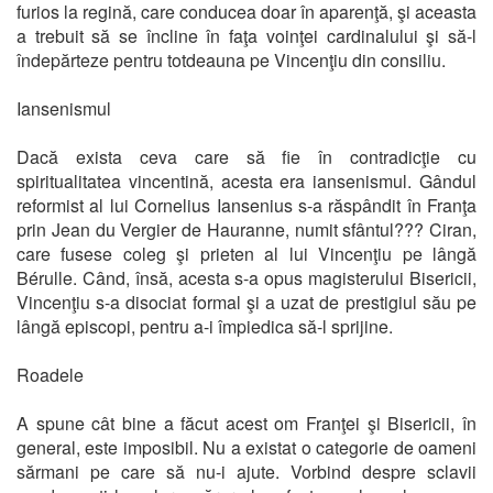
furios la regină, care conducea doar în aparenţă, şi aceasta
a trebuit să se încline în faţa voinţei cardinalului şi să-l
îndepărteze pentru totdeauna pe Vincenţiu din consiliu.
Iansenismul
Dacă exista ceva care să fie în contradicţie cu
spiritualitatea vincentină, acesta era iansenismul. Gândul
reformist al lui Cornelius Iansenius s-a răspândit în Franţa
prin Jean du Vergier de Hauranne, numit sfântul??? Ciran,
care fusese coleg şi prieten al lui Vincenţiu pe lângă
Bérulle. Când, însă, acesta s-a opus magisterului Bisericii,
Vincenţiu s-a disociat formal şi a uzat de prestigiul său pe
lângă episcopi, pentru a-i împiedica să-l sprijine.
Roadele
A spune cât bine a făcut acest om Franţei şi Bisericii, în
general, este imposibil. Nu a existat o categorie de oameni
sărmani pe care să nu-i ajute. Vorbind despre sclavii