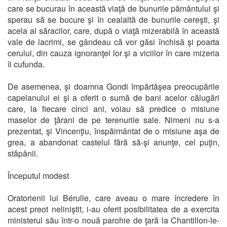
care se bucurau în această viaţă de bunurile pământului şi
sperau să se bucure şi în cealaltă de bunurile cereşti, şi
acela al săracilor, care, după o viaţă mizerabilă în această
vale de lacrimi, se gândeau că vor găsi închisă şi poarta
cerului, din cauza ignoranţei lor şi a viciilor în care mizeria
îi cufunda.
De asemenea, şi doamna Gondi împărtăşea preocupările
capelanului ei şi a oferit o sumă de bani acelor călugări
care, la fiecare cinci ani, voiau să predice o misiune
maselor de ţărani de pe terenurile sale. Nimeni nu s-a
prezentat, şi Vincenţiu, înspăimântat de o misiune aşa de
grea, a abandonat castelul fără să-şi anunţe, cel puţin,
stăpânii.
Începutul modest
Oratorienii lui Bérulle, care aveau o mare încredere în
acest preot neliniştit, i-au oferit posibilitatea de a exercita
ministerul său într-o nouă parohie de ţară la Chantillon-le-