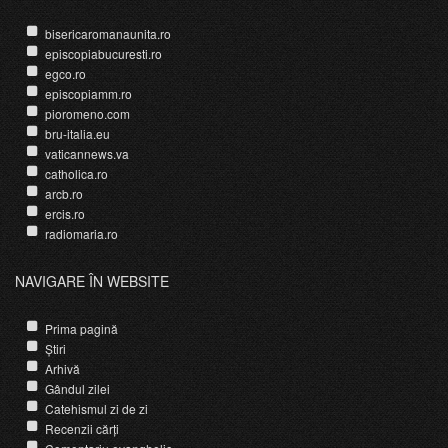
bisericaromanaunita.ro
episcopiabucuresti.ro
egco.ro
episcopiamm.ro
pioromeno.com
bru-italia.eu
vaticannews.va
catholica.ro
arcb.ro
ercis.ro
radiomaria.ro
NAVIGARE ÎN WEBSITE
Prima pagină
Știri
Arhivă
Gândul zilei
Catehismul zi de zi
Recenzii cărți