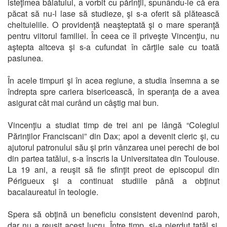
isteţimea băiatului, a vorbit cu părinţii, spunându-le că era
păcat să nu-l lase să studieze, şi s-a oferit să plătească
cheltuielile. O providenţă neaşteptată şi o mare speranţă
pentru viitorul familiei. În ceea ce îl priveşte Vincenţiu, nu
aştepta altceva şi s-a cufundat în cărţile sale cu toată
pasiunea.
În acele timpuri şi în acea regiune, a studia însemna a se
îndrepta spre cariera bisericească, în speranţa de a avea
asigurat cât mai curând un câştig mai bun.
Vincenţiu a studiat timp de trei ani pe lângă “Colegiul
Părinţilor Franciscani” din Dax; apoi a devenit cleric şi, cu
ajutorul patronului său şi prin vânzarea unei perechi de boi
din partea tatălui, s-a înscris la Universitatea din Toulouse.
La 19 ani, a reuşit să fie sfinţit preot de episcopul din
Périgueux şi a continuat studiile până a obţinut
bacalaureatul în teologie.
Spera să obţină un beneficiu consistent devenind paroh,
dar nu a reuşit acest lucru. Între timp, şi-a pierdut tatăl şi,