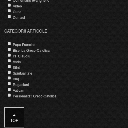
Comentariu evanghelic
Video
Curia
Contact
CATEGORII ARTICOLE
Papa Francisc
Biserica Greco-Catolica
PF Claudiu
Varia
Sfinti
Spiritualitate
Blaj
Rugaciuni
Vatican
Personalitati Greco-Catolice
TOP