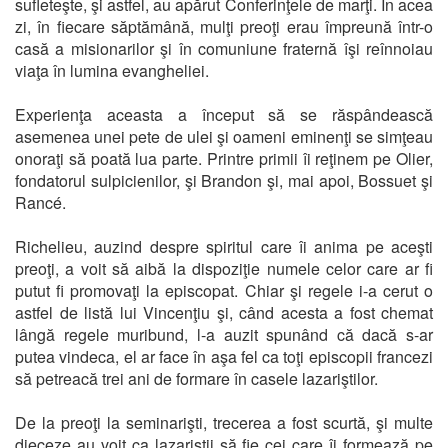
sufleteşte, şi astfel, au apărut Conferinţele de marţi. În acea
zi, în fiecare săptămână, mulţi preoţi erau împreună într-o
casă a misionarilor şi în comuniune fraternă îşi reînnoiau
viaţa în lumina evangheliei.
Experienţa aceasta a început să se răspândească
asemenea unei pete de ulei şi oameni eminenţi se simţeau
onoraţi să poată lua parte. Printre primii îi reţinem pe Olier,
fondatorul sulpicienilor, şi Brandon şi, mai apoi, Bossuet şi
Rancé.
Richelieu, auzind despre spiritul care îi anima pe aceşti
preoţi, a voit să aibă la dispoziţie numele celor care ar fi
putut fi promovaţi la episcopat. Chiar şi regele i-a cerut o
astfel de listă lui Vincenţiu şi, când acesta a fost chemat
lângă regele muribund, l-a auzit spunând că dacă s-ar
putea vindeca, el ar face în aşa fel ca toţi episcopii francezi
să petreacă trei ani de formare în casele lazariştilor.
De la preoţi la seminarişti, trecerea a fost scurtă, şi multe
dieceze au voit ca lazariştii să fie cei care îi formează pe