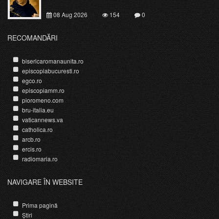
08 Aug 2026
154
0
RECOMANDĂRI
bisericaromanaunita.ro
episcopiabucuresti.ro
egco.ro
episcopiamm.ro
pioromeno.com
bru-italia.eu
vaticannews.va
catholica.ro
arcb.ro
ercis.ro
radiomaria.ro
NAVIGARE ÎN WEBSITE
Prima pagină
Știri