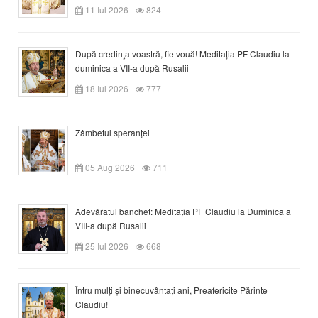
11 Iul 2026
824
După credinţa voastră, fie vouă! Meditația PF Claudiu la
duminica a VII-a după Rusalii
18 Iul 2026
777
Zâmbetul speranței
05 Aug 2026
711
Adevăratul banchet: Meditația PF Claudiu la Duminica a
VIII-a după Rusalii
25 Iul 2026
668
Întru mulți și binecuvântați ani, Preafericite Părinte
Claudiu!