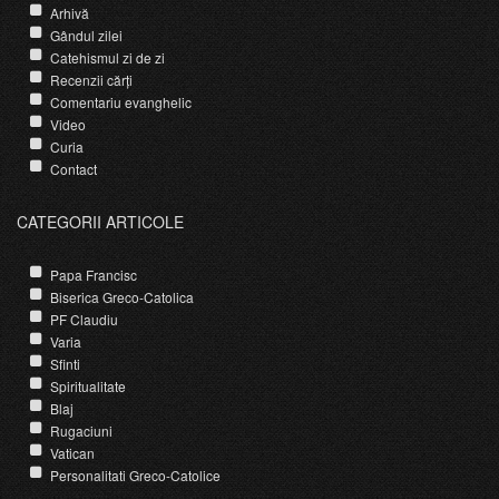
Arhivă
Gândul zilei
Catehismul zi de zi
Recenzii cărți
Comentariu evanghelic
Video
Curia
Contact
CATEGORII ARTICOLE
Papa Francisc
Biserica Greco-Catolica
PF Claudiu
Varia
Sfinti
Spiritualitate
Blaj
Rugaciuni
Vatican
Personalitati Greco-Catolice