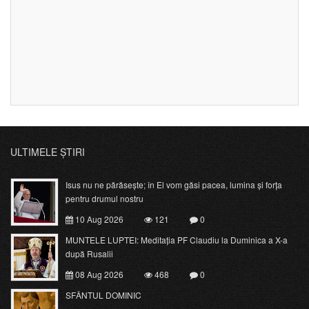
ULTIMELE ȘTIRI
Isus nu ne părăsește; în El vom găsi pacea, lumina și forța
pentru drumul nostru
10 Aug 2026
121
0
MUNTELE LUPTEI: Meditația PF Claudiu la Duminica a X-a
după Rusalii
08 Aug 2026
468
0
SFÂNTUL DOMINIC