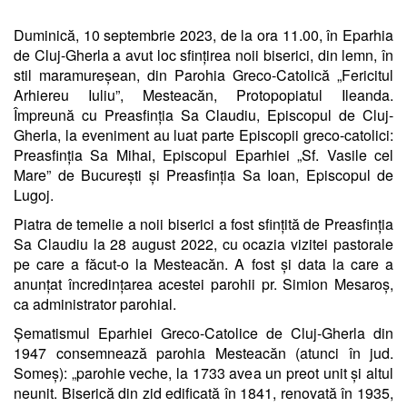
Duminică, 10 septembrie 2023, de la ora 11.00, în Eparhia
de Cluj-Gherla a avut loc sfințirea noii biserici, din lemn, în
stil maramureșean, din Parohia Greco-Catolică „Fericitul
Arhiereu Iuliu”, Mesteacăn, Protopopiatul Ileanda.
Împreună cu Preasfinția Sa Claudiu, Episcopul de Cluj-
Gherla, la eveniment au luat parte Episcopii greco-catolici:
Preasfinția Sa Mihai, Episcopul Eparhiei „Sf. Vasile cel
Mare” de București și Preasfinția Sa Ioan, Episcopul de
Lugoj.
Piatra de temelie a noii biserici a fost sfințită de Preasfinția
Sa Claudiu la 28 august 2022, cu ocazia vizitei pastorale
pe care a făcut-o la Mesteacăn. A fost și data la care a
anunțat încredințarea acestei parohii pr. Simion Mesaroș,
ca administrator parohial.
Șematismul Eparhiei Greco-Catolice de Cluj-Gherla din
1947 consemnează parohia Mesteacăn (atunci în jud.
Someș): „parohie veche, la 1733 avea un preot unit și altul
neunit. Biserică din zid edificată în 1841, renovată în 1935,