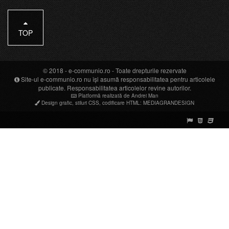
TOP
© 2018 -
e-communio.ro
- Toate drepturile rezervate
Site-ul e-communio.ro nu își asumă responsabilitatea pentru articolele
publicate. Responsabilitatea articolelor revine autorilor.
Platformă realizată de Andrei Man
Design grafic
,
stiluri CSS
,
codificare HTML
:
MEDIAGRANDESIGN