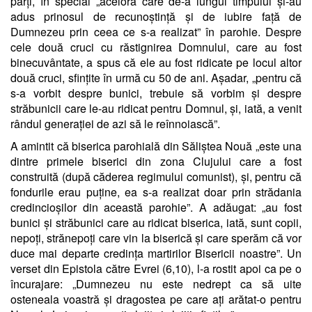
părți, în special „acelora care de-a lungul timpului și-au
adus prinosul de recunoștință și de iubire față de
Dumnezeu prin ceea ce s-a realizat” în parohie. Despre
cele două cruci cu răstignirea Domnului, care au fost
binecuvântate, a spus că ele au fost ridicate pe locul altor
două cruci, sfințite în urmă cu 50 de ani. Așadar, „pentru că
s-a vorbit despre bunici, trebuie să vorbim și despre
străbunicii care le-au ridicat pentru Domnul, și, iată, a venit
rândul generației de azi să le reînnoiască”.
A amintit că biserica parohială din Săliștea Nouă „este una
dintre primele biserici din zona Clujului care a fost
construită (după căderea regimului comunist), și, pentru că
fondurile erau puține, ea s-a realizat doar prin strădania
credincioșilor din această parohie”. A adăugat: „au fost
bunici și străbunici care au ridicat biserica, iată, sunt copii,
nepoți, strănepoți care vin la biserică și care sperăm că vor
duce mai departe credința martirilor Bisericii noastre”. Un
verset din Epistola către Evrei (6,10), l-a rostit apoi ca pe o
încurajare: „Dumnezeu nu este nedrept ca să uite
osteneala voastră și dragostea pe care ați arătat-o pentru