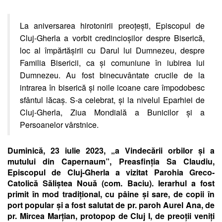
La aniversarea hirotonirii preoțești, Episcopul de
Cluj-Gherla a vorbit credincioșilor despre Biserică,
loc al împărtășirii cu Darul lui Dumnezeu, despre
Familia Bisericii, ca și comuniune în iubirea lui
Dumnezeu.
Au fost binecuvântate crucile de la
intrarea în biserică și noile icoane care împodobesc
sfântul lăcaș.
S-a celebrat, și la nivelul Eparhiei de
Cluj-Gherla, Ziua Mondială a Bunicilor și a
Persoanelor vârstnice.
Duminică, 23 iulie 2023, „a Vindecării orbilor și a
mutului din Capernaum”, Preasfinția Sa Claudiu,
Episcopul de Cluj-Gherla a vizitat Parohia Greco-
Catolică Săliștea Nouă (com. Baciu). Ierarhul a fost
primit în mod tradițional, cu pâine și sare, de copii în
port popular și a fost salutat de pr. paroh Aurel Ana, de
pr. Mircea Marțian, protopop de Cluj I, de preoții veniți