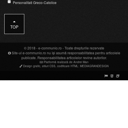
Personalitati Greco-Catolice
TOP
© 2018 -
e-communio.ro
- Toate drepturile rezervate
Site-ul e-communio.ro nu își asumă responsabilitatea pentru articolele
publicate. Responsabilitatea articolelor revine autorilor.
Platformă realizată de Andrei Man
Design grafic
,
stiluri CSS
,
codificare HTML
:
MEDIAGRANDESIGN