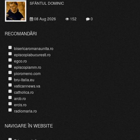
SFÂNTUL DOMINIC
08 Aug 2026
152
0
RECOMANDĂRI
bisericaromanaunita.ro
episcopiabucuresti.ro
egco.ro
episcopiamm.ro
pioromeno.com
bru-italia.eu
vaticannews.va
catholica.ro
arcb.ro
ercis.ro
radiomaria.ro
NAVIGARE ÎN WEBSITE