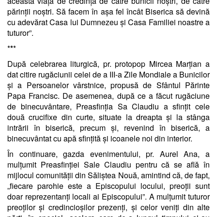
această viață de credință de către bunicii noștri, de către
părinții noștri. Să facem în așa fel încât Biserica să devină
cu adevărat Casa lui Dumnezeu și Casa Familiei noastre a
tuturor”.
*
*
*
După celebrarea liturgică, pr. protopop Mircea Marțian a
dat citire rugăciunii celei de a III-a Zile Mondiale a Bunicilor
și a Persoanelor vârstnice, propusă de Sfântul Părinte
Papa Francisc. De asemenea, după ce a făcut rugăciune
de binecuvântare, Preasfinția Sa Claudiu a sfințit cele
două crucifixe din curte, situate la dreapta și la stânga
intrării în biserică, precum și, revenind în biserică, a
binecuvântat cu apă sfințită și icoanele noi din interior.
În continuare, gazda evenimentului, pr. Aurel Ana, a
mulțumit Preasfinției Sale Claudiu pentru că se află în
mijlocul comunității din Săliștea Nouă, amintind că, de fapt,
„fiecare parohie este a Episcopului locului, preoții sunt
doar reprezentanți locali ai Episcopului”. A mulțumit tuturor
preoților și credincioșilor prezenți, și celor veniți din alte