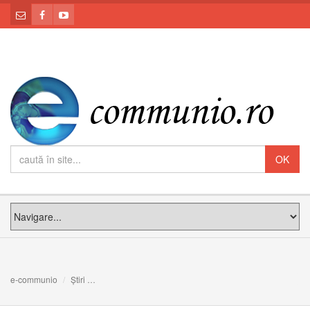
e-communio
Știri
FOTO/VIDEO: PS Claudiu în vizită pastorală la Săliștea