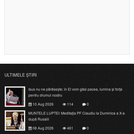
ULTIMELE ȘTIRI
Isus nu ne părăsește; în El vom găsi pacea, lumina și forța
pentru drumul nostru
10 Aug 2026
114
0
MUNTELE LUPTEI: Meditația PF Claudiu la Duminica a X-a
după Rusalii
08 Aug 2026
461
0