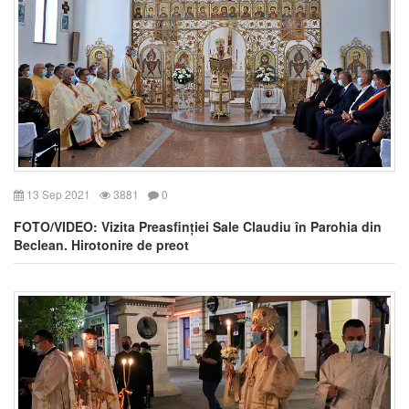
13 Sep 2021
3881
0
FOTO/VIDEO: Vizita Preasfinției Sale Claudiu în Parohia din
Beclean. Hirotonire de preot