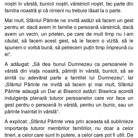
noștri în vârstă, bunicii noștri, vârstnicii noștri, fac parte din
familia noastră și că nimeni nu trebuie lăsat la o parte.
Mai mult, Sfântul Părinte ne invită astăzi să facem un gest
pentru ei: dacă avem în familie o persoană vârstnică, dacă
avem un vecin, un prieten, pe care de mult timp nu i-am
căutat, să facem acest gest, să le facem o vizită, să le
spunem o vorbă bună, să petrecem puțin timp împreună cu
ei”.
A adăugat: „Să dea bunul Dumnezeu ca persoanele în
vârstă din viața noastră, părinții în vârstă, bunicii, să se
simtă cu adevărat parte a familiei lui Dumnezeu”. Iar
„Sfântul Părinte ne invită să facem și mai mult, Sfântul
Părinte adaugă un Dar al Bisericii astăzi: Biserica acordă
indulgența plenară tuturor persoanelor care vor face un
gest pentru o persoană în vârstă, pentru un bunic, sau un
părinte înaintat în vârstă”.
A explicat: „Sfântul Părinte vrea prin aceasta să sublinieze
importanța tuturor membrilor familiilor, nu doar a celor
tineri, a celor care sunt în putere, a celor care pot fi utili. De