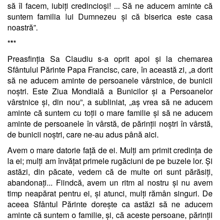
să îl facem, iubiți credincioși! ... Să ne aducem aminte că
suntem familia lui Dumnezeu și că biserica este casa
noastră”.
*
*
*
Preasfinția Sa Claudiu s-a oprit apoi și la chemarea
Sfântului Părinte Papa Francisc, care, în această zi, „a dorit
să ne aducem aminte de persoanele vârstnice, de bunicii
noștri. Este Ziua Mondială a Bunicilor și a Persoanelor
vârstnice și, din nou”, a subliniat, „aș vrea să ne aducem
aminte că suntem cu toții o mare familie și să ne aducem
aminte de persoanele în vârstă, de părinții noștri în vârstă,
de bunicii noștri, care ne-au adus până aici.
Avem o mare datorie față de ei. Mulți am primit credința de
la ei; mulți am învățat primele rugăciuni de pe buzele lor. Și
astăzi, din păcate, vedem că de multe ori sunt părăsiți,
abandonați... Fiindcă, avem un ritm al nostru și nu avem
timp neapărat pentru ei, și atunci, mulți rămân singuri. De
aceea Sfântul Părinte dorește ca astăzi să ne aducem
aminte că suntem o familie, și, că aceste persoane, părinții