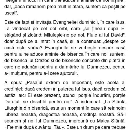
dar, „dacă rămânem prea mult în afară, suntem ca peștii pe
uscat”.
Este de fapt și invitația Evangheliei duminicii, în care Isus,
i-a vindecat pe cei doi orbi, care „se țineau după El
strigând și zicând: Miluiește-ne pe noi, Fiule al lui David”,
doar după ce a intrat în casă, și, a continuat: „despre ce
casă este vorba? Evanghelia ne vorbește despre casă
pentru a ne aduce aminte de biserica în care noi suntem,
de biserica lui Cristos și de bisericile concrete din piatră în
care ne adunăm pentru a da mărire lui Dumnezeu, pentru
a-I mulțumi, pentru a-I cere ajutorul”.
A spus: „Pasajul extrem de important, este acela al
credinței: dacă credem în puterea lui Isus, dacă credem că
astăzi aici El este prezent, atunci, porțile îndurării, porțile
Darului, se deschid pentru noi”. A îndemnat: „La Sfânta
Liturghie din biserică, este un moment în care să reînnoim
iubirea noastră, dragostea noastră, credința noastră. Să-I
spunem și noi lui Dumnezeu, împreună cu Maica Sfântă:
«Fie mie după cuvântul Tău». Este un drum pe care trebuie