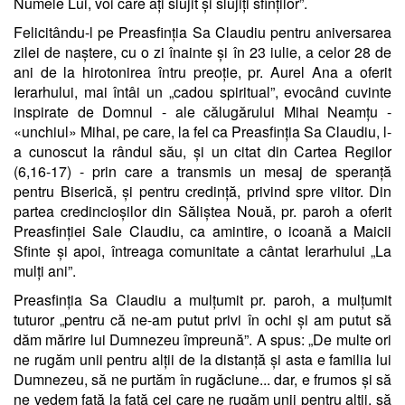
Numele Lui, voi care ați slujit și slujiți sfinților”.
Felicitându-l pe Preasfinția Sa Claudiu pentru aniversarea
zilei de naștere, cu o zi înainte și în 23 iulie, a celor 28 de
ani de la hirotonirea întru preoție, pr. Aurel Ana a oferit
Ierarhului, mai întâi un „cadou spiritual”, evocând cuvinte
inspirate de Domnul - ale călugărului Mihai Neamțu -
«unchiul» Mihai, pe care, la fel ca Preasfinția Sa Claudiu, l-
a cunoscut la rândul său, și un citat din Cartea Regilor
(6,16-17) - prin care a transmis un mesaj de speranță
pentru Biserică, și pentru credință, privind spre viitor. Din
partea credincioșilor din Săliștea Nouă, pr. paroh a oferit
Preasfinției Sale Claudiu, ca amintire, o icoană a Maicii
Sfinte și apoi, întreaga comunitate a cântat Ierarhului „La
mulți ani”.
Preasfinția Sa Claudiu a mulțumit pr. paroh, a mulțumit
tuturor „pentru că ne-am putut privi în ochi și am putut să
dăm mărire lui Dumnezeu împreună”. A spus: „De multe ori
ne rugăm unii pentru alții de la distanță și asta e familia lui
Dumnezeu, să ne purtăm în rugăciune... dar, e frumos și să
ne vedem față la față cei care ne rugăm unii pentru alții, să