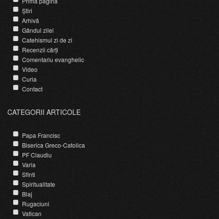
Prima pagină
Știri
Arhivă
Gândul zilei
Catehismul zi de zi
Recenzii cărți
Comentariu evanghelic
Video
Curia
Contact
CATEGORII ARTICOLE
Papa Francisc
Biserica Greco-Catolica
PF Claudiu
Varia
Sfinti
Spiritualitate
Blaj
Rugaciuni
Vatican