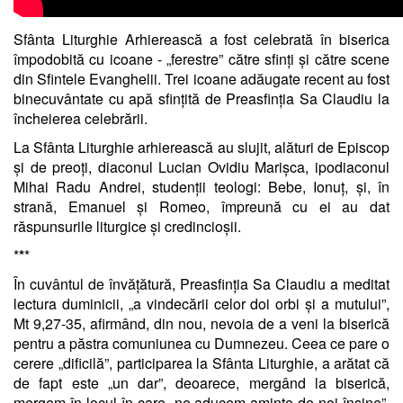
Sfânta Liturghie Arhierească a fost celebrată în biserica
împodobită cu icoane - „ferestre” către sfinți și către scene
din Sfintele Evanghelii. Trei icoane adăugate recent au fost
binecuvântate cu apă sfințită de Preasfinția Sa Claudiu la
încheierea celebrării.
La Sfânta Liturghie arhierească au slujit, alături de Episcop
și de preoți, diaconul Lucian Ovidiu Marișca, ipodiaconul
Mihai Radu Andrei, studenții teologi: Bebe, Ionuț, și, în
strană, Emanuel și Romeo, împreună cu ei au dat
răspunsurile liturgice și credincioșii.
*
*
*
În cuvântul de învățătură, Preasfinția Sa Claudiu a meditat
lectura duminicii, „a vindecării celor doi orbi și a mutului”,
Mt 9,27-35, afirmând, din nou, nevoia de a veni la biserică
pentru a păstra comuniunea cu Dumnezeu. Ceea ce pare o
cerere „dificilă”, participarea la Sfânta Liturghie, a arătat că
de fapt este „un dar”, deoarece, mergând la biserică,
mergem în locul în care „ne aducem aminte de noi înșine”,