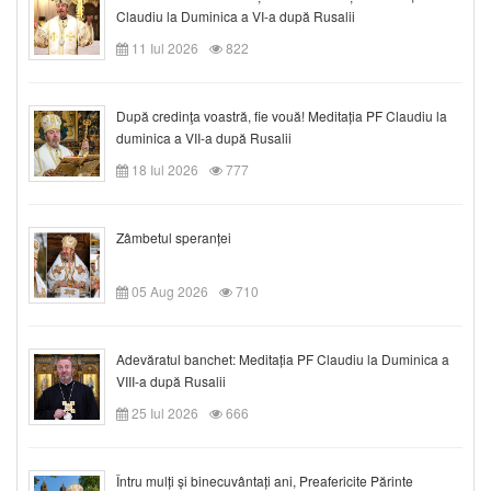
Claudiu la Duminica a VI-a după Rusalii
11 Iul 2026
822
După credinţa voastră, fie vouă! Meditația PF Claudiu la
duminica a VII-a după Rusalii
18 Iul 2026
777
Zâmbetul speranței
05 Aug 2026
710
Adevăratul banchet: Meditația PF Claudiu la Duminica a
VIII-a după Rusalii
25 Iul 2026
666
Întru mulți și binecuvântați ani, Preafericite Părinte