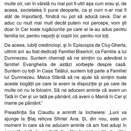
multe ori, cei în vârstă nu mai pot fi utili așa cum erau și, de
aceea, societatea îi pune deoparte, ca și cum n-ar mai fi
atât de importanți, fiindcă nu pot să aducă ceva. Dar ei
aduc cu mult mai mult decât putem noi percepe, vom ști
doar în Cer toate rugăciunile pe care ei le-au adus pentru
familia lor, pentru nepoții și copiii lor, pentru noi toți.
De aceea, iubiți credincioși, și în Episcopia de Cluj-Gherla,
ultimii ani au fost dedicați Familiei Bisericii, ca Familie a lui
Dumnezeu. Suntem chemați să ne simțim cu adevărat o
familie! Evanghelia de astăzi vorbește despre casă.
Suntem cu toții în Casa Tatălui, suntem toți parte a Familiei
lui Dumnezeu. Maica Sfântă să ne ajute să simțim toate
aceste bogății pe care le avem la dispoziție și pe care de
multe ori nu le folosim. Să ne aducem aminte că avem un
Tată în Cer și un tată pe pământ, că avem o Mamă în Cer și
mame pe pământ.”
Preasfinția Sa Claudiu a amintit la încheiere: „Luni va
ajunge la Blaj relicva Sfintei Ana. Și, din nou, este un
moment în care să ne aducem aminte că am fost aduși în