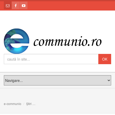
e-communio
Știri
Consiliul cardinalilor: Curiile diecezane și ”Praedicate 