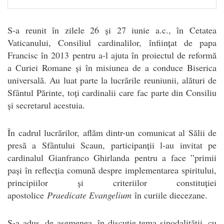
S-a reunit în zilele 26 și 27 iunie a.c., în Cetatea
Vaticanului, Consiliul cardinalilor, înființat de papa
Francisc în 2013 pentru a-l ajuta în proiectul de reformă
a Curiei Romane și în misiunea de a conduce Biserica
universală. Au luat parte la lucrările reuniunii, alături de
Sfântul Părinte, toți cardinalii care fac parte din Consiliu
și secretarul acestuia.
În cadrul lucrărilor, aflăm dintr-un comunicat al Sălii de
presă a Sfântului Scaun, participanții l-au invitat pe
cardinalul Gianfranco Ghirlanda pentru a face ”primii
pași în reflecția comună despre implementarea spiritului,
principiilor și criteriilor constituției
apostolice
Praedicate Evangelium
în curiile diecezane.
S-a adus, de asemenea, în discuție tema sinodalității, cu