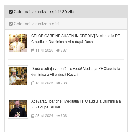
Cele mai vizualizate știri / 30 zile
Cele mai vizualizate știri
CELOR CARE NE SUSȚIN ÎN CREDINȚĂ: Meditația PF
Claudiu la Duminica a VI-a după Rusalii
11 Iul 2026
787
După credinţa voastră, fie vouă! Meditația PF Claudiu la
duminica a VII-a după Rusalii
18 Iul 2026
738
Adevăratul banchet: Meditația PF Claudiu la Duminica a
VIII-a după Rusalii
25 Iul 2026
636