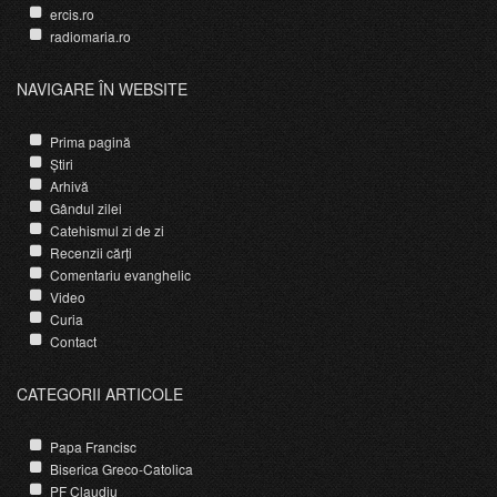
ercis.ro
radiomaria.ro
NAVIGARE ÎN WEBSITE
Prima pagină
Știri
Arhivă
Gândul zilei
Catehismul zi de zi
Recenzii cărți
Comentariu evanghelic
Video
Curia
Contact
CATEGORII ARTICOLE
Papa Francisc
Biserica Greco-Catolica
PF Claudiu