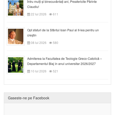
Întru mulți și binecuvântați ani, Preafericite Părinte
Claudiu!
22 Iul 2026
611
Opt sfaturi de la Sfântul Ioan Paul al II-lea pentru un
creștin
08 Iul 2026
580
Admiterea la Facultatea de Teologie Greco-Catolică –
Departamentul Blaj în anul universitar 2026/2027
10 Iul 2026
521
Gaseste-ne pe Facebook