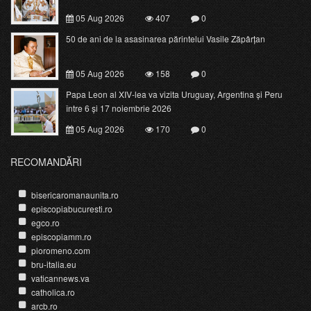
05 Aug 2026
407
0
50 de ani de la asasinarea părintelui Vasile Zăpârțan
05 Aug 2026
158
0
Papa Leon al XIV-lea va vizita Uruguay, Argentina și Peru
între 6 și 17 noiembrie 2026
05 Aug 2026
170
0
RECOMANDĂRI
bisericaromanaunita.ro
episcopiabucuresti.ro
egco.ro
episcopiamm.ro
pioromeno.com
bru-italia.eu
vaticannews.va
catholica.ro
arcb.ro