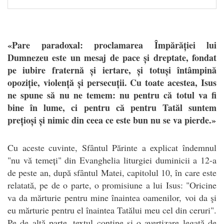
«Pare paradoxal: proclamarea Împărăției lui
Dumnezeu este un mesaj de pace și dreptate, fondat
pe iubire fraternă și iertare, și totuși întâmpină
opoziție, violență și persecuții. Cu toate acestea, Isus
ne spune să nu ne temem: nu pentru că totul va fi
bine în lume, ci pentru că pentru Tatăl suntem
prețioși și nimic din ceea ce este bun nu se va pierde.»
C
u aceste cuvinte, Sfântul Părinte a explicat îndemnul
"nu vă temeți" din Evanghelia liturgiei duminicii a 12-a
de peste an, după sfântul Matei, capitolul 10, în care este
relatată, pe de o parte, o promisiune a lui Isus: "Oricine
va da mărturie pentru mine înaintea oamenilor, voi da şi
eu mărturie pentru el înaintea Tatălui meu cel din ceruri".
Pe de altă parte, textul conține și o avertizare legată de