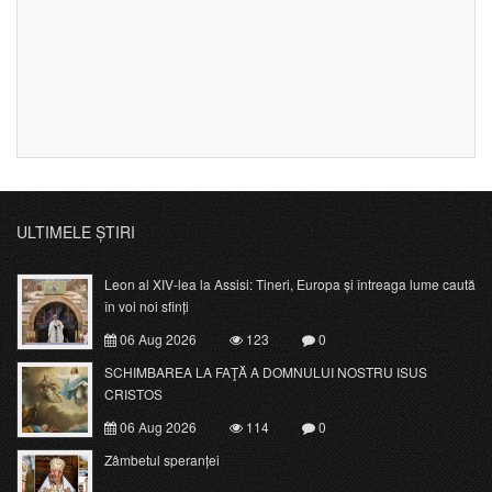
ULTIMELE ȘTIRI
Leon al XIV-lea la Assisi: Tineri, Europa și întreaga lume caută
în voi noi sfinți
06 Aug 2026
123
0
SCHIMBAREA LA FAŢĂ A DOMNULUI NOSTRU ISUS
CRISTOS
06 Aug 2026
114
0
Zâmbetul speranței