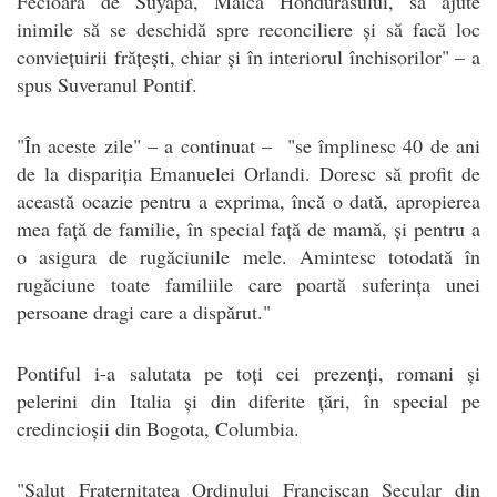
Fecioara de Suyapa, Maica Hondurasului, să ajute
inimile să se deschidă spre reconciliere și să facă loc
conviețuirii frățești, chiar și în interiorul închisorilor" – a
spus Suveranul Pontif.
"În aceste zile" – a continuat – "se împlinesc 40 de ani
de la dispariția Emanuelei Orlandi. Doresc să profit de
această ocazie pentru a exprima, încă o dată, apropierea
mea față de familie, în special față de mamă, și pentru a
o asigura de rugăciunile mele. Amintesc totodată în
rugăciune toate familiile care poartă suferința unei
persoane dragi care a dispărut."
Pontiful i-a salutata pe toți cei prezenți, romani și
pelerini din Italia și din diferite țări, în special pe
credincioșii din Bogota, Columbia.
"Salut Fraternitatea Ordinului Franciscan Secular din