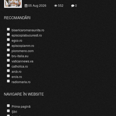
05 Aug 2026
552
0
RECOMANDĂRI
bisericaromanaunita.ro
episcopiabucuresti.ro
egco.ro
episcopiamm.ro
pioromeno.com
bru-italia.eu
vaticannews.va
catholica.ro
arcb.ro
ercis.ro
radiomaria.ro
NAVIGARE ÎN WEBSITE
Prima pagină
Știri