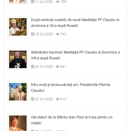
11 Iul 2026
789
După credinţa voastră, fie vouă! Meditația PF Claudiu la
duminica a VII-a după Rusalii
18 Iul 2026
742
Adevăratul banchet: Meditația PF Claudiu la Duminica a
VIII-a după Rusalii
25 Iul 2026
641
Întru mulți și binecuvântați ani, Preafericite Părinte
Claudiu!
22 Iul 2026
614
Opt sfaturi de la Sfântul Ioan Paul al II-lea pentru un
creștin