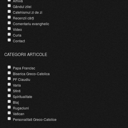
Arhivă
Gândul zilei
Catehismul zi de zi
Recenzii cărți
Comentariu evanghelic
Video
Curia
Contact
CATEGORII ARTICOLE
Papa Francisc
Biserica Greco-Catolica
PF Claudiu
Varia
Sfinti
Spiritualitate
Blaj
Rugaciuni
Vatican
Personalitati Greco-Catolice