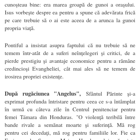
cunoșteau bine: era marea groapă de gunoi a orașului.
Isus vorbește despre ea pentru a spune că adevărata frică
pe care trebuie să o ai este aceea de a arunca la gunoi
propria viață.
Pontiful a insistat asupra faptului că nu trebuie să ne
temem într-atât de a suferi neînțelegeri și critici, de a
pierde prestigiu și avantaje economice pentru a rămâne
credincioși Evangheliei, cât mai ales să ne temem de
irosirea propriei existențe.
După rugăciunea "Angelus",
Sfântul Părinte și-a
exprimat profunda întristare pentru ceea ce s-a întâmplat
în urmă cu câteva zile în Centrul penitenciar pentru
femei Támara din Honduras. "O violență teribilă între
bande rivale a semănat moarte și suferință. Mă rog
pentru cei decedați, mă rog pentru familiile lor. Fie ca