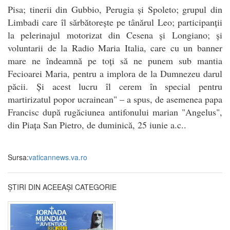
Pisa; tinerii din Gubbio, Perugia și Spoleto; grupul din
Limbadi care îl sărbătorește pe tânărul Leo; participanții
la pelerinajul motorizat din Cesena și Longiano; și
voluntarii de la Radio Maria Italia, care cu un banner
mare ne îndeamnă pe toți să ne punem sub mantia
Fecioarei Maria, pentru a implora de la Dumnezeu darul
păcii. Și acest lucru îl cerem în special pentru
martirizatul popor ucrainean" – a spus, de asemenea papa
Francisc după rugăciunea antifonului marian "Angelus",
din Piața San Pietro, de duminică, 25 iunie a.c..
Sursa:
vaticannews.va.ro
ȘTIRI DIN ACEEAȘI CATEGORIE