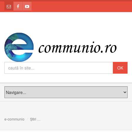
e-communio
Știri
Pentru Tatăl suntem prețioși și nimic din ceea ce este b