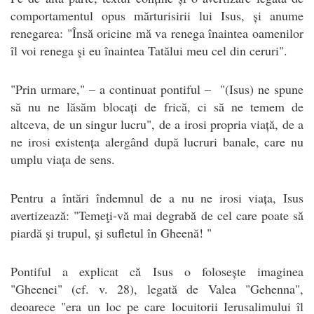
comportamentul opus mărturisirii lui Isus, și anume
renegarea: "Însă oricine mă va renega înaintea oamenilor
îl voi renega şi eu înaintea Tatălui meu cel din ceruri".
"Prin urmare," – a continuat pontiful – "(Isus) ne spune
să nu ne lăsăm blocați de frică, ci să ne temem de
altceva, de un singur lucru", de a irosi propria viață, de a
ne irosi existența alergând după lucruri banale, care nu
umplu viața de sens.
Pentru a întări îndemnul de a nu ne irosi viața, Isus
avertizează: "Temeţi-vă mai degrabă de cel care poate să
piardă şi trupul, şi sufletul în Gheenă! "
Pontiful a explicat că Isus o folosește imaginea
"Gheenei" (cf. v. 28), legată de Valea "Gehenna",
deoarece "era un loc pe care locuitorii Ierusalimului îl