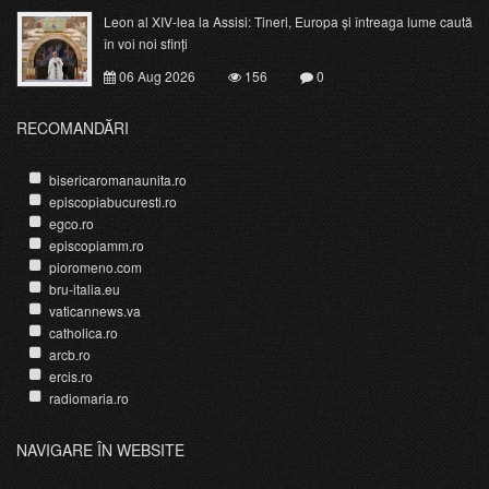
Leon al XIV-lea la Assisi: Tineri, Europa și întreaga lume caută
în voi noi sfinți
06 Aug 2026
156
0
RECOMANDĂRI
bisericaromanaunita.ro
episcopiabucuresti.ro
egco.ro
episcopiamm.ro
pioromeno.com
bru-italia.eu
vaticannews.va
catholica.ro
arcb.ro
ercis.ro
radiomaria.ro
NAVIGARE ÎN WEBSITE