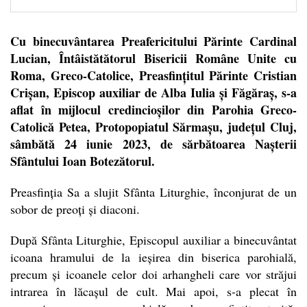
Cu binecuvântarea Preafericitului Părinte Cardinal
Lucian, Întâistătătorul Bisericii Române Unite cu
Roma, Greco-Catolice, Preasfințitul Părinte Cristian
Crișan, Episcop auxiliar de Alba Iulia și Făgăraș, s-a
aflat în mijlocul credincioșilor din Parohia Greco-
Catolică Petea, Protopopiatul Sărmașu, județul Cluj,
sâmbătă 24 iunie 2023, de sărbătoarea Nașterii
Sfântului Ioan Botezătorul.
Preasfinția Sa a slujit Sfânta Liturghie, înconjurat de un
sobor de preoți și diaconi.
După Sfânta Liturghie, Episcopul auxiliar a binecuvântat
icoana hramului de la ieșirea din biserica parohială,
precum și icoanele celor doi arhangheli care vor străjui
intrarea în lăcașul de cult. Mai apoi, s-a plecat în