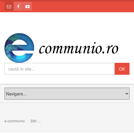
e-communio
Știri
Slujire arhierească în Parohia Greco-Catolică Petea, Pr