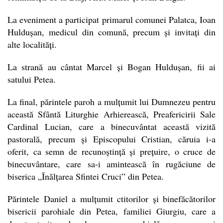
La eveniment a participat primarul comunei Palatca, Ioan
Huldușan, medicul din comună, precum și invitați din
alte localități.
La strană au cântat Marcel și Bogan Huldușan, fii ai
satului Petea.
La final, părintele paroh a mulțumit lui Dumnezeu pentru
această Sfântă Liturghie Arhierească, Preafericirii Sale
Cardinal Lucian, care a binecuvântat această vizită
pastorală, precum și Episcopului Cristian, căruia i-a
oferit, ca semn de recunoștință și prețuire, o cruce de
binecuvântare, care sa-i amintească în rugăciune de
biserica „Înălțarea Sfintei Cruci” din Petea.
Părintele Daniel a mulțumit ctitorilor și binefăcătorilor
bisericii parohiale din Petea, familiei Giurgiu, care a