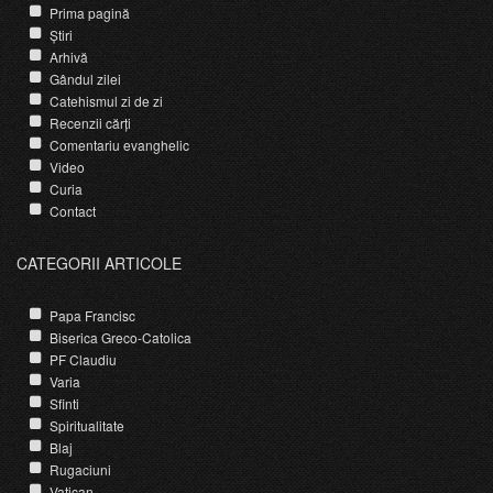
Prima pagină
Știri
Arhivă
Gândul zilei
Catehismul zi de zi
Recenzii cărți
Comentariu evanghelic
Video
Curia
Contact
CATEGORII ARTICOLE
Papa Francisc
Biserica Greco-Catolica
PF Claudiu
Varia
Sfinti
Spiritualitate
Blaj
Rugaciuni
Vatican