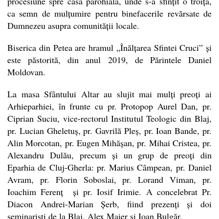
procesiune spre casa parohială, unde s-a sfințit o troiță,
ca semn de mulțumire pentru binefacerile revărsate de
Dumnezeu asupra comunității locale.
Biserica din Petea are hramul „Înălțarea Sfintei Cruci” și
este păstorită, din anul 2019, de Părintele Daniel
Moldovan.
La masa Sfântului Altar au slujit mai mulți preoți ai
Arhieparhiei, în frunte cu pr. Protopop Aurel Dan, pr.
Ciprian Suciu, vice-rectorul Institutul Teologic din Blaj,
pr. Lucian Gheletuș, pr. Gavrilă Pleș, pr. Ioan Bande, pr.
Alin Morcotan, pr. Eugen Mihășan, pr. Mihai Cristea, pr.
Alexandru Dulău, precum și un grup de preoți din
Eparhia de Cluj-Gherla: pr. Marius Câmpean, pr. Daniel
Avram, pr. Florin Soboslai, pr. Lorand Viman, pr.
Ioachim Ferenț și pr. Iosif Irimie. A concelebrat Pr.
Diacon Andrei-Marian Șerb, fiind prezenți și doi
seminariști de la Blaj, Alex Maier și Ioan Bulgăr.