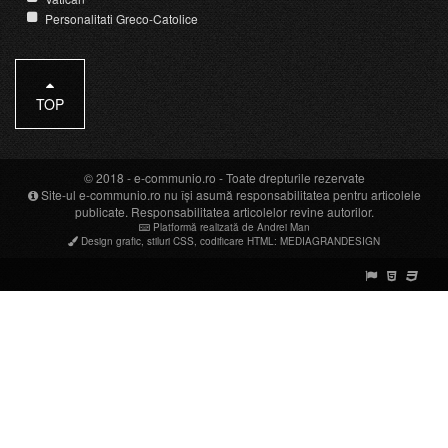
Personalitati Greco-Catolice
TOP
© 2018 -
e-communio.ro
- Toate drepturile rezervate
Site-ul e-communio.ro nu își asumă responsabilitatea pentru articolele
publicate. Responsabilitatea articolelor revine autorilor.
Platformă realizată de Andrei Man
Design grafic
,
stiluri CSS
,
codificare HTML
:
MEDIAGRANDESIGN