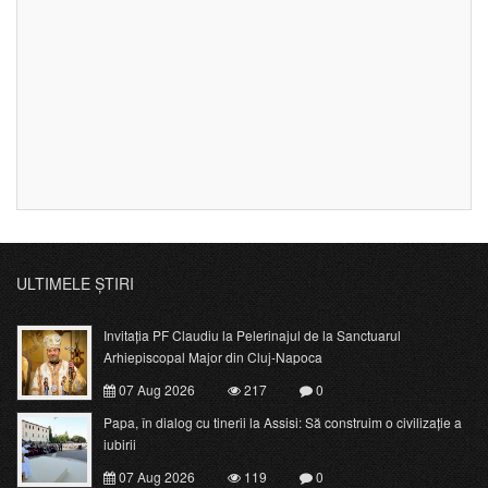
ULTIMELE ȘTIRI
Invitația PF Claudiu la Pelerinajul de la Sanctuarul
Arhiepiscopal Major din Cluj-Napoca
07 Aug 2026
217
0
Papa, în dialog cu tinerii la Assisi: Să construim o civilizație a
iubirii
07 Aug 2026
119
0