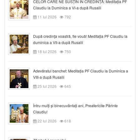
CELOR CARE NE SUSȚIN ÎN CREDINȚĂ: Meditația PF
Claudiu la Duminica a VI-a după Rusalii
11 Iul 2026
792
După credinţa voastră, fie vouă! Meditația PF Claudiu la
duminica a VII-a după Rusalii
18 Iul 2026
750
Adevăratul banchet: Meditația PF Claudiu la Duminica a
VIII-a după Rusalii
25 Iul 2026
645
Întru mulți și binecuvântați ani, Preafericite Părinte
Claudiu!
22 Iul 2026
618