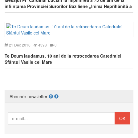
Mesajul PF Cardinal Lucian la împlinirea a 75 de ani de la
înființarea Provinciei Surorilor Baziliene „Inima Neprihănită a
Sfintei Fecioare Maria” din România
21 Dec 2016
4398
0
Te Deum laudamus. 10 ani de la retrocedarea Catedralei
Sfântul Vasile cel Mare
Abonare newsletter