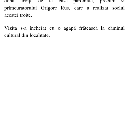
donat troița de la casa parohială, precum si
primcuratorului Grigore Rus, care a realizat soclul
acestei troițe.
Vizita s-a încheiat cu o agapă frățească la căminul
cultural din localitate.