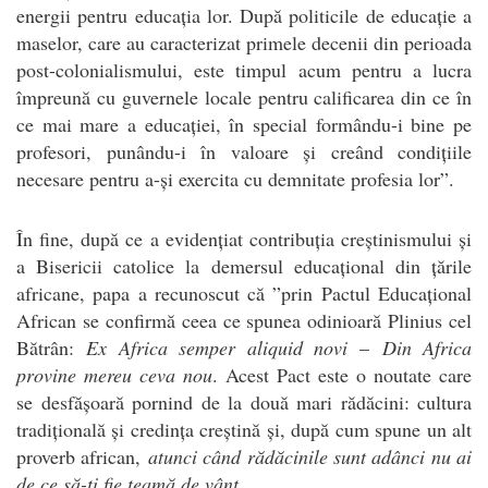
energii pentru educația lor. După politicile de educație a
maselor, care au caracterizat primele decenii din perioada
post-colonialismului, este timpul acum pentru a lucra
împreună cu guvernele locale pentru calificarea din ce în
ce mai mare a educației, în special formându-i bine pe
profesori, punându-i în valoare și creând condițiile
necesare pentru a-și exercita cu demnitate profesia lor”.
În fine, după ce a evidențiat contribuția creștinismului și
a Bisericii catolice la demersul educațional din țările
africane, papa a recunoscut că ”prin Pactul Educațional
African se confirmă ceea ce spunea odinioară Plinius cel
Bătrân:
Ex Africa semper aliquid novi
–
Din Africa
provine mereu ceva nou
. Acest Pact este o noutate care
se desfășoară pornind de la două mari rădăcini: cultura
tradițională și credința creștină și, după cum spune un alt
proverb african,
atunci când rădăcinile sunt adânci nu ai
de ce să-ți fie teamă de vânt
.