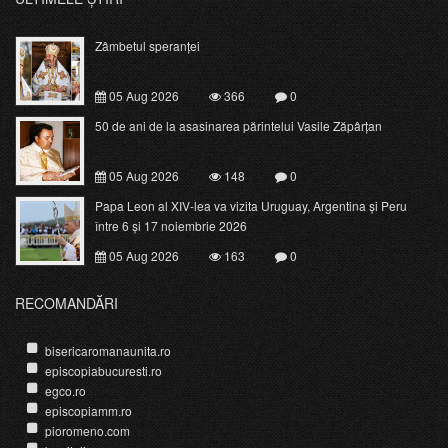
Zâmbetul speranței
05 Aug 2026
366
0
50 de ani de la asasinarea părintelui Vasile Zăpârțan
05 Aug 2026
148
0
Papa Leon al XIV-lea va vizita Uruguay, Argentina și Peru
între 6 și 17 noiembrie 2026
05 Aug 2026
163
0
RECOMANDĂRI
bisericaromanaunita.ro
episcopiabucuresti.ro
egco.ro
episcopiamm.ro
pioromeno.com