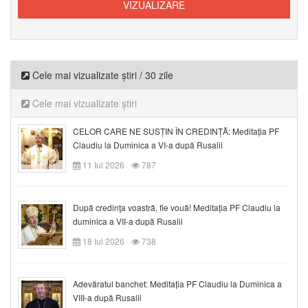
Cele mai vizualizate știri / 30 zile
Cele mai vizualizate știri
CELOR CARE NE SUSȚIN ÎN CREDINȚĂ: Meditația PF
Claudiu la Duminica a VI-a după Rusalii
11 Iul 2026
787
După credinţa voastră, fie vouă! Meditația PF Claudiu la
duminica a VII-a după Rusalii
18 Iul 2026
738
Adevăratul banchet: Meditația PF Claudiu la Duminica a
VIII-a după Rusalii