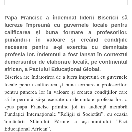
Papa Francisc a îndemnat liderii Bisericii să
lucreze împreună cu guvernele locale pentru
calificarea și buna formare a profesorilor,
punându-i în valoare și creând condițiile
necesare pentru a-și exercita cu demnitate
profesia lor. Îndemnul a fost lansat în contextul
demersurilor de elaborare locală, pe continentul
african, a Pactului Educațional Global.
iserica are îndatorirea de a lucra împreună cu guvernele
B
locale pentru calificarea și buna formare a profesorilor,
pentru punerea lor în valoare și crearea condițiilor care
să le permită să-și exercite cu demnitate profesia lor: a
spus papa Francisc primind joi în audiență membrii
Fundației Internaționale ”Religii și Societăți”, cu ocazia
înmânării Sfântului Părinte a așa-numitului ”Pact
Educațional African”.