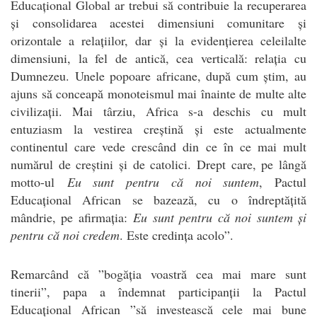
Educațional Global ar trebui să contribuie la recuperarea
și consolidarea acestei dimensiuni comunitare și
orizontale a relațiilor, dar și la evidențierea celeilalte
dimensiuni, la fel de antică, cea verticală: relația cu
Dumnezeu. Unele popoare africane, după cum știm, au
ajuns să conceapă monoteismul mai înainte de multe alte
civilizații. Mai târziu, Africa s-a deschis cu mult
entuziasm la vestirea creștină și este actualmente
continentul care vede crescând din ce în ce mai mult
numărul de creștini și de catolici. Drept care, pe lângă
motto-ul
Eu sunt pentru că noi suntem
, Pactul
Educațional African se bazează, cu o îndreptățită
mândrie, pe afirmația:
Eu sunt pentru că noi suntem și
pentru că noi credem
. Este credința acolo”.
Remarcând că ”bogăția voastră cea mai mare sunt
tinerii”, papa a îndemnat participanții la Pactul
Educațional African ”să investească cele mai bune