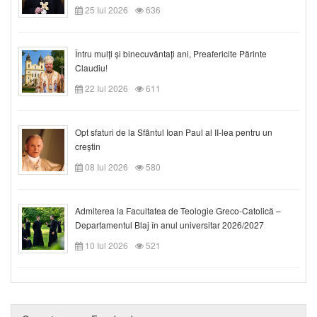
25 Iul 2026
636
Întru mulți și binecuvântați ani, Preafericite Părinte
Claudiu!
22 Iul 2026
611
Opt sfaturi de la Sfântul Ioan Paul al II-lea pentru un
creștin
08 Iul 2026
580
Admiterea la Facultatea de Teologie Greco-Catolică –
Departamentul Blaj în anul universitar 2026/2027
10 Iul 2026
521