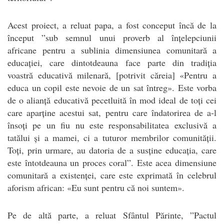
Acest proiect, a reluat papa, a fost conceput încă de la
început ”sub semnul unui proverb al înțelepciunii
africane pentru a sublinia dimensiunea comunitară a
educației, care dintotdeauna face parte din tradiția
voastră educativă milenară, [potrivit căreia] «Pentru a
educa un copil este nevoie de un sat întreg». Este vorba
de o alianță educativă pecetluită în mod ideal de toți cei
care aparține acestui sat, pentru care îndatorirea de a-l
însoți pe un fiu nu este responsabilitatea exclusivă a
tatălui și a mamei, ci a tuturor membrilor comunității.
Toți, prin urmare, au datoria de a susține educația, care
este întotdeauna un proces coral”. Este acea dimensiune
comunitară a existenței, care este exprimată în celebrul
aforism african: «Eu sunt pentru că noi suntem».
Pe de altă parte, a reluat Sfântul Părinte, ”Pactul