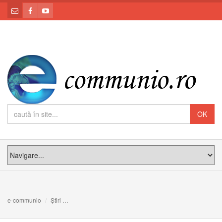
e-communio
Știri
Profesorii să fie susținuți pentru a-și exercita cu demnita