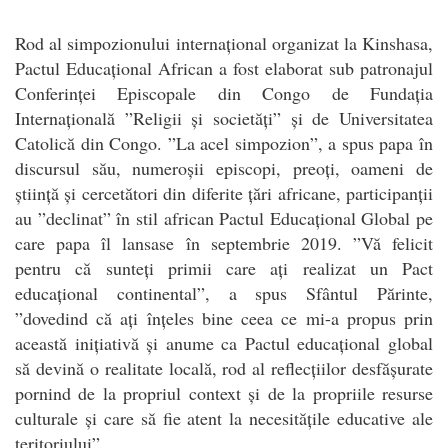
Rod al simpozionului internațional organizat la Kinshasa,
Pactul Educațional African a fost elaborat sub patronajul
Conferinței Episcopale din Congo de Fundația
Internațională ”Religii și societăți” și de Universitatea
Catolică din Congo. ”La acel simpozion”, a spus papa în
discursul său, numeroșii episcopi, preoți, oameni de
știință și cercetători din diferite țări africane, participanții
au ”declinat” în stil african Pactul Educațional Global pe
care papa îl lansase în septembrie 2019. ”Vă felicit
pentru că sunteți primii care ați realizat un Pact
educațional continental”, a spus Sfântul Părinte,
”dovedind că ați înțeles bine ceea ce mi-a propus prin
această inițiativă și anume ca Pactul educațional global
să devină o realitate locală, rod al reflecțiilor desfășurate
pornind de la propriul context și de la propriile resurse
culturale și care să fie atent la necesitățile educative ale
teritoriului”.