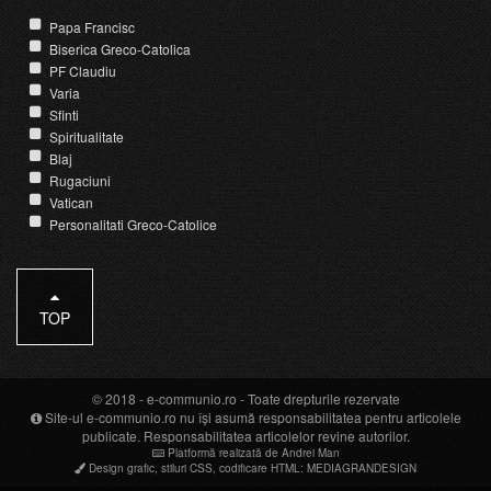
Papa Francisc
Biserica Greco-Catolica
PF Claudiu
Varia
Sfinti
Spiritualitate
Blaj
Rugaciuni
Vatican
Personalitati Greco-Catolice
TOP
© 2018 -
e-communio.ro
- Toate drepturile rezervate
Site-ul e-communio.ro nu își asumă responsabilitatea pentru articolele
publicate. Responsabilitatea articolelor revine autorilor.
Platformă realizată de Andrei Man
Design grafic
,
stiluri CSS
,
codificare HTML
:
MEDIAGRANDESIGN