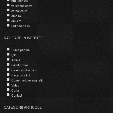
bru-italia.eu
vaticannews.va
catholica.ro
arcb.ro
ercis.ro
radiomaria.ro
NAVIGARE ÎN WEBSITE
Prima pagină
Știri
Arhivă
Gândul zilei
Catehismul zi de zi
Recenzii cărți
Comentariu evanghelic
Video
Curia
Contact
CATEGORII ARTICOLE