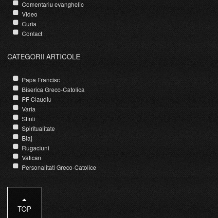
Comentariu evanghelic
Video
Curia
Contact
CATEGORII ARTICOLE
Papa Francisc
Biserica Greco-Catolica
PF Claudiu
Varia
Sfinti
Spiritualitate
Blaj
Rugaciuni
Vatican
Personalitati Greco-Catolice
TOP