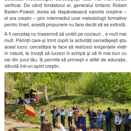
verificat. De când fondatorul ei, generalul britanic Robert
Baden-Powell, dorea să răspândească valorile creștine –
el era creștin – prin intermediul unei metodologii formative
pentru tineri, acestă propunere nu face decât să se extindă.
A fi cercetaș nu înseamnă să umbli pe coclauri... e mult mai
mult. Părinții care-și trimt copiii la activități cercetășești știu
acest lucru: cercetășia te face să realizezi exigențele vieții
în natură, te învață să lucrezi în echipă și să fii mai bun cu
cei din jurul tău, îți permite să primești o altfel de educație,
dăruită într-un spirit creștin.