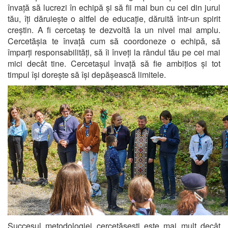
învață să lucrezi în echipă și să fii mai bun cu cei din jurul
tău, îți dăruiește o altfel de educație, dăruită într-un spirit
creștin. A fi cercetaș te dezvoltă la un nivel mai amplu.
Cercetășia te învață cum să coordoneze o echipă, să
împarți responsabilități, să îi înveți la rândul tău pe cei mai
mici decât tine. Cercetașul învață să fie ambițios și tot
timpul își dorește să își depășească limitele.
Succesul metodologiei cercetășești este mai mult decât