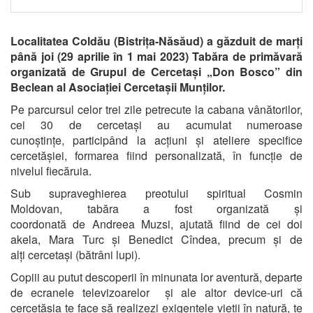
Localitatea Coldău (Bistrița-Năsăud) a găzduit de marți
până joi (
29 aprilie în 1 mai 2023
) Tabăra de primăvară
organizată de Grupul de Cercetași „Don Bosco” din
Beclean al Asociației Cercetașii Munților.
Pe parcursul celor trei zile petrecute la
cabana vânătorilor
,
cei
30
de cercetași au acumulat numeroase
cunoștințe,
participând la acțiuni și ateliere specifice
cercetășiei, formarea fiind personalizată, în funcție de
nivelul fiecăruia.
Sub supraveghierea preotului spiritual
Cosmin
Moldovan
,
tabăra
a fost organizat
ă
și
coordonat
ă
de
Andreea Muzsi
, ajutat
ă
fiind de
cei doi
akela, Mara Turc și Benedict Cîndea, precum și de
alți
cercetași (bătrâni lupi).
Copiii au putut descoperii în minunata lor aventură, departe
de ecranele televizoarelor și ale altor device-uri că
cercetășia te face să realizezi exigențele vieții în natură, te