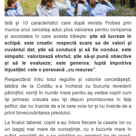
Iată și 10 caracteristici care după revista Frobes prin
munca unui cercetaș aduc plus valoarea pentru compania
și societatea în care acesta trăiește:
știe să lucreze în
echipă
;
este creativ
;
respectă scara sa de valori și
cuvântul dat
;
știe să conducă și să fie condus
;
este
simpatic
;
valorizează efortul; știe să-și pună obiective
și să le evalueze; este generos
;
luptă împotriva
injustiției
; e
ste o persoană „cu resurse”
.
Respectând întru totul regulile și valorile cercetășești,
tabăra de la
Coldău
s-a încheiat cu bucuria revederii
părinților, veniți în număr mare pentru aș vedea copiii cum
își primesc cravata sau își depun promisiunea în fața
șefilor, dar nu înainte de a le cere voie lor și nu înainte de a
primi binecuvântarea preotului.
La finalul taberei, copiii s-au întors fiecare la casele lor cu
un bagaj mai mare de cunoștințe, cu o bucurie mare în
suflet, pregătiți de a se reîntâlni cu prietenii lor de joacă,