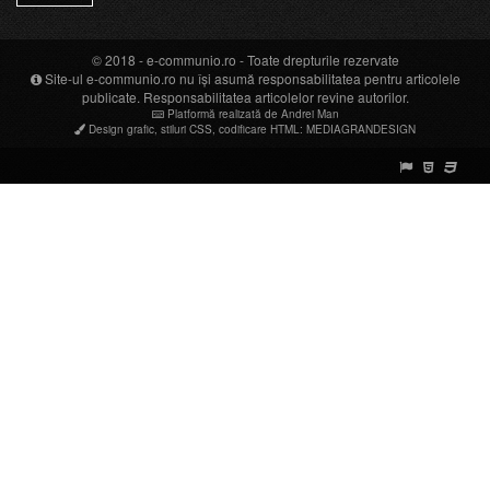
© 2018 -
e-communio.ro
- Toate drepturile rezervate
Site-ul e-communio.ro nu își asumă responsabilitatea pentru articolele
publicate. Responsabilitatea articolelor revine autorilor.
Platformă realizată de Andrei Man
Design grafic
,
stiluri CSS
,
codificare HTML
:
MEDIAGRANDESIGN