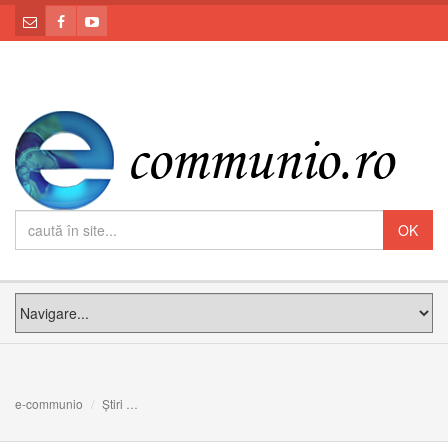
e-communio
Știri
FOTO: Tabăra de primăvară a grupului de cercetași din