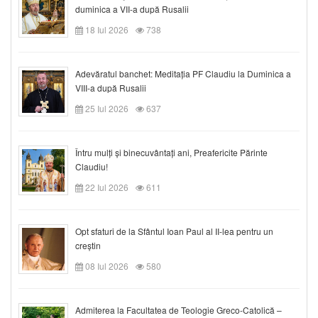
duminica a VII-a după Rusalii
18 Iul 2026
738
Adevăratul banchet: Meditația PF Claudiu la Duminica a
VIII-a după Rusalii
25 Iul 2026
637
Întru mulți și binecuvântați ani, Preafericite Părinte
Claudiu!
22 Iul 2026
611
Opt sfaturi de la Sfântul Ioan Paul al II-lea pentru un
creștin
08 Iul 2026
580
Admiterea la Facultatea de Teologie Greco-Catolică –