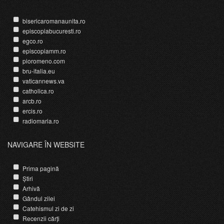
bisericaromanaunita.ro
episcopiabucuresti.ro
egco.ro
episcopiamm.ro
pioromeno.com
bru-italia.eu
vaticannews.va
catholica.ro
arcb.ro
ercis.ro
radiomaria.ro
NAVIGARE ÎN WEBSITE
Prima pagină
Știri
Arhivă
Gândul zilei
Catehismul zi de zi
Recenzii cărți