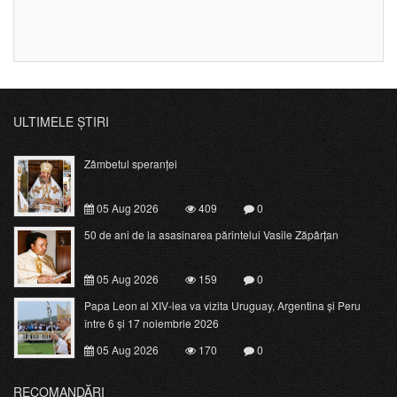
ULTIMELE ȘTIRI
Zâmbetul speranței
05 Aug 2026
409
0
50 de ani de la asasinarea părintelui Vasile Zăpârțan
05 Aug 2026
159
0
Papa Leon al XIV-lea va vizita Uruguay, Argentina și Peru
între 6 și 17 noiembrie 2026
05 Aug 2026
170
0
RECOMANDĂRI