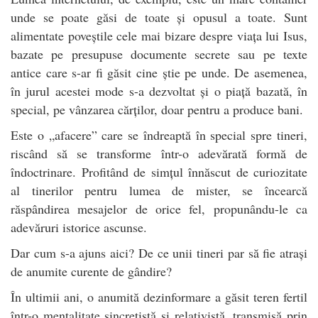
unde se poate găsi de toate și opusul a toate. Sunt
alimentate poveștile cele mai bizare despre viața lui Isus,
bazate pe presupuse documente secrete sau pe texte
antice care s-ar fi găsit cine știe pe unde. De asemenea,
în jurul acestei mode s-a dezvoltat și o piață bazată, în
special, pe vânzarea cărților, doar pentru a produce bani.
Este o „afacere” care se îndreaptă în special spre tineri,
riscând să se transforme într-o adevărată formă de
îndoctrinare. Profitând de simțul înnăscut de curiozitate
al tinerilor pentru lumea de mister, se încearcă
răspândirea mesajelor de orice fel, propunându-le ca
adevăruri istorice ascunse.
Dar cum s-a ajuns aici? De ce unii tineri par să fie atrași
de anumite curente de gândire?
În ultimii ani, o anumită dezinformare a găsit teren fertil
într-o mentalitate sincretistă și relativistă, transmisă prin