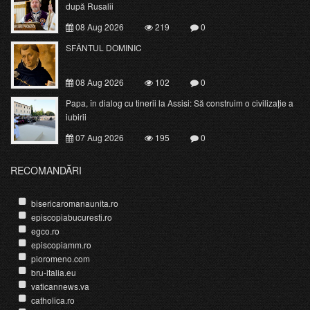
după Rusalii
08 Aug 2026
219
0
SFÂNTUL DOMINIC
08 Aug 2026
102
0
Papa, în dialog cu tinerii la Assisi: Să construim o civilizație a
iubirii
07 Aug 2026
195
0
RECOMANDĂRI
bisericaromanaunita.ro
episcopiabucuresti.ro
egco.ro
episcopiamm.ro
pioromeno.com
bru-italia.eu
vaticannews.va
catholica.ro