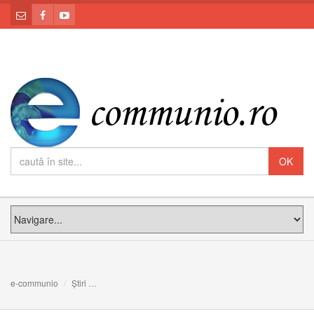
e-communio
Știri
Tinerii îl caută pe adevăratul Cristos, nu pe înlocuitorul