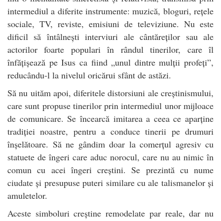
intermediul a diferite instrumente: muzică, bloguri, rețele
sociale, TV, reviste, emisiuni de televiziune. Nu este
dificil să întâlnești interviuri ale cântăreților sau ale
actorilor foarte populari în rândul tinerilor, care îl
înfățișează pe Isus ca fiind „unul dintre mulții profeți”,
reducându-l la nivelul oricărui sfânt de astăzi.
Să nu uităm apoi, diferitele distorsiuni ale creștinismului,
care sunt propuse tinerilor prin intermediul unor mijloace
de comunicare. Se încearcă imitarea a ceea ce aparține
tradiției noastre, pentru a conduce tinerii pe drumuri
înșelătoare. Să ne gândim doar la comerțul agresiv cu
statuete de îngeri care aduc norocul, care nu au nimic în
comun cu acei îngeri creștini. Se prezintă cu nume
ciudate și presupuse puteri similare cu ale talismanelor și
amuletelor.
Aceste simboluri creștine remodelate par reale, dar nu