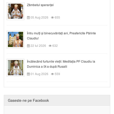
Zâmbetul speranței
05 Aug 2026
655
Întru mulți și binecuvântați ani, Preafericite Părinte
Claudiu!
22 Iul 2026
632
Încălecând furtunile vieții: Meditația PF Claudiu la
Duminica a IX-a după Rusalii
01 Aug 2026
559
Gaseste-ne pe Facebook