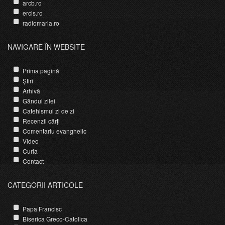
arcb.ro
ercis.ro
radiomaria.ro
NAVIGARE ÎN WEBSITE
Prima pagină
Știri
Arhivă
Gândul zilei
Catehismul zi de zi
Recenzii cărți
Comentariu evanghelic
Video
Curia
Contact
CATEGORII ARTICOLE
Papa Francisc
Biserica Greco-Catolica