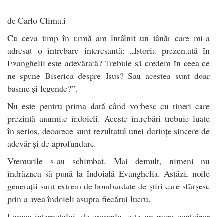
de Carlo Climati
Cu ceva timp în urmă am întâlnit un tânăr care mi-a
adresat o întrebare interesantă: „Istoria prezentată în
Evanghelii este adevărată? Trebuie să credem în ceea ce
ne spune Biserica despre Isus? Sau acestea sunt doar
basme și legende?”.
Nu este pentru prima dată când vorbesc cu tineri care
prezintă anumite îndoieli. Aceste întrebări trebuie luate
în serios, deoarece sunt rezultatul unei dorințe sincere de
adevăr și de aprofundare.
Vremurile s-au schimbat. Mai demult, nimeni nu
îndrăznea să pună la îndoială Evanghelia. Astăzi, noile
generații sunt extrem de bombardate de știri care sfârșesc
prin a avea îndoieli asupra fiecărui lucru.
Lumea internetului, de exemplu, este un mare container