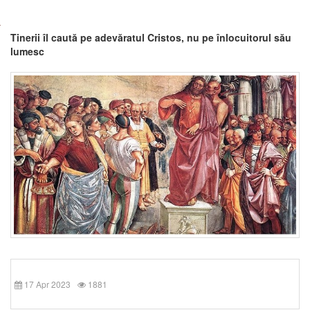
Tinerii îl caută pe adevăratul Cristos, nu pe înlocuitorul său
lumesc
17 Apr 2023
1881