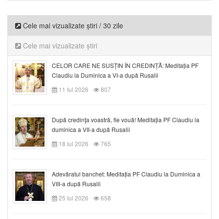
Cele mai vizualizate știri / 30 zile
Cele mai vizualizate știri
CELOR CARE NE SUSȚIN ÎN CREDINȚĂ: Meditația PF
Claudiu la Duminica a VI-a după Rusalii
11 Iul 2026
807
După credinţa voastră, fie vouă! Meditația PF Claudiu la
duminica a VII-a după Rusalii
18 Iul 2026
765
Adevăratul banchet: Meditația PF Claudiu la Duminica a
VIII-a după Rusalii
25 Iul 2026
658