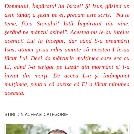
Domnului, Împăratul lui Israel! Şi Isus, găsind un
asin tânăr, a şezut pe el, precum este scris: "Nu te
teme, fiica Sionului! Iată Împăratul tău vine,
şezând pe mânzul asinei". Acestea nu le-au înţeles
ucenicii Lui la început, dar când S-a preamărit
Isus, atunci şi-au adus aminte că acestea I le-au
făcut Lui. Deci da mărturie mulţimea care era cu
El, când l-a strigat pe Lazăr din mormânt şi l-a
înviat din morţi. De aceea L-a şi întâmpinat
mulţimea, pentru că auzise că El a făcut minunea
aceasta.
ȘTIRI DIN ACEEAȘI CATEGORIE