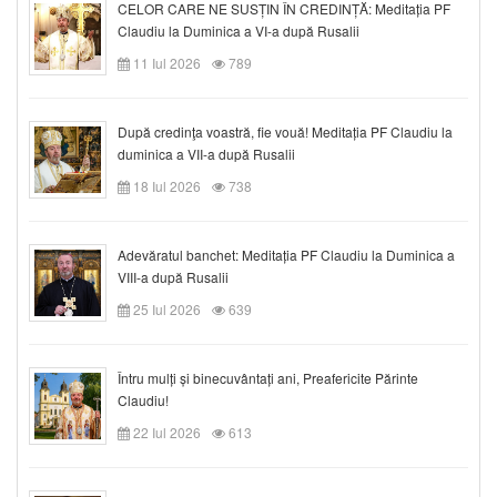
CELOR CARE NE SUSȚIN ÎN CREDINȚĂ: Meditația PF
Claudiu la Duminica a VI-a după Rusalii
11 Iul 2026
789
După credinţa voastră, fie vouă! Meditația PF Claudiu la
duminica a VII-a după Rusalii
18 Iul 2026
738
Adevăratul banchet: Meditația PF Claudiu la Duminica a
VIII-a după Rusalii
25 Iul 2026
639
Întru mulți și binecuvântați ani, Preafericite Părinte
Claudiu!
22 Iul 2026
613