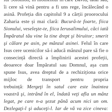
îi cere să vină pentru a fi uns rege, încălecând o
asină. Profeția din capitolul 9 a cărții proorocului
Zaharia este și mai clară:
Bucură-te foarte, fiica
Sionului, veseleşte-te, fiica Ierusalimului, căci iată
Împăratul tău vine la tine drept şi biruitor; smerit
şi călare pe asin, pe mânzul asinei
. Felul în care
Isus cere ucenicilor să-i aducă mânzul pare să fie o
consecință directă a împlinirii acestei profeții,
deoarece doar Împăratul sau Domnul, așa cum
spune Isus, avea dreptul de a rechiziționa orice
mijloc de transport pentru propria
trebuință:
Mergeţi în satul care este înaintea
voastră şi, intrând în el, îndată veţi afla un mânz
legat, pe care n-a şezut până acum nici un om.
Dezlegaţi-l şi aduceţi-l. Iar de vă va zice cineva: