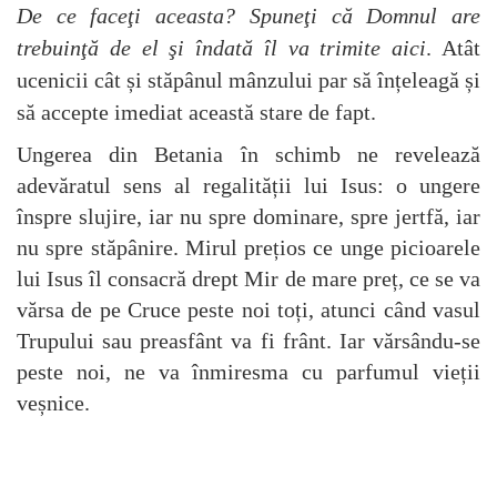
De ce faceţi aceasta? Spuneţi că Domnul are
trebuinţă de el şi îndată îl va trimite aici
. Atât
ucenicii cât și stăpânul mânzului par să înțeleagă și
să accepte imediat această stare de fapt.
Ungerea din Betania în schimb ne revelează
adevăratul sens al regalității lui Isus: o ungere
înspre slujire, iar nu spre dominare, spre jertfă, iar
nu spre stăpânire. Mirul prețios ce unge picioarele
lui Isus îl consacră drept Mir de mare preț, ce se va
vărsa de pe Cruce peste noi toți, atunci când vasul
Trupului sau preasfânt va fi frânt. Iar vărsându-se
peste noi, ne va înmiresma cu parfumul vieții
veșnice.