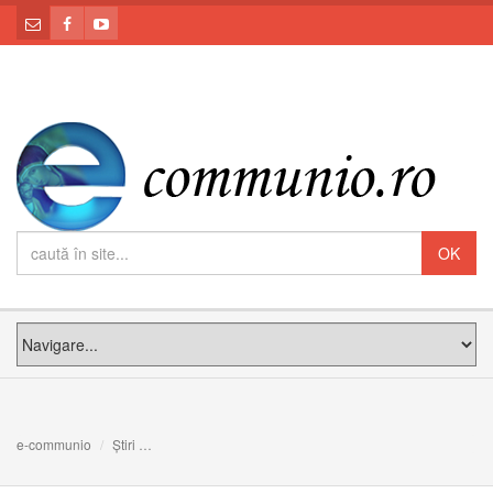
e-communio
Știri
PE MÂNZUL ASINEI: Meditația PS Claudiu la Duminica Fl