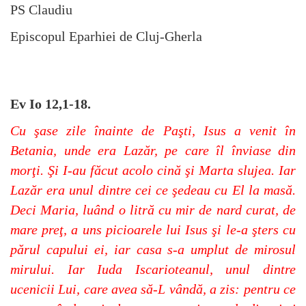
PS Claudiu
Episcopul Eparhiei de Cluj-Gherla
Ev Io 12,1-18.
Cu şase zile înainte de Paşti, Isus a venit în
Betania, unde era Lazăr, pe care îl înviase din
morţi. Şi I-au făcut acolo cină şi Marta slujea. Iar
Lazăr era unul dintre cei ce şedeau cu El la masă.
Deci Maria, luând o litră cu mir de nard curat, de
mare preţ, a uns picioarele lui Isus şi le-a şters cu
părul capului ei, iar casa s-a umplut de mirosul
mirului. Iar Iuda Iscarioteanul, unul dintre
ucenicii Lui, care avea să-L vândă, a zis: pentru ce