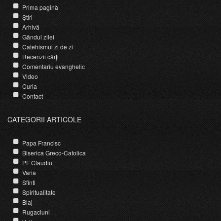
Prima pagină
Știri
Arhivă
Gândul zilei
Catehismul zi de zi
Recenzii cărți
Comentariu evanghelic
Video
Curia
Contact
CATEGORII ARTICOLE
Papa Francisc
Biserica Greco-Catolica
PF Claudiu
Varia
Sfinti
Spiritualitate
Blaj
Rugaciuni