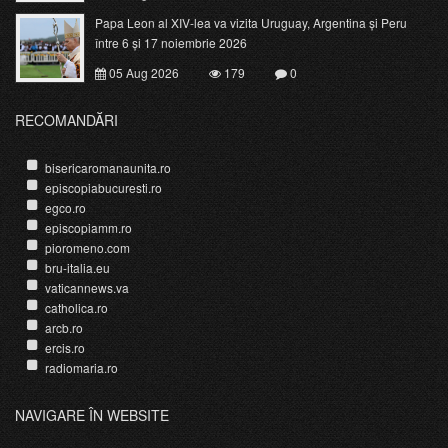
Papa Leon al XIV-lea va vizita Uruguay, Argentina și Peru
între 6 și 17 noiembrie 2026
05 Aug 2026
179
0
RECOMANDĂRI
bisericaromanaunita.ro
episcopiabucuresti.ro
egco.ro
episcopiamm.ro
pioromeno.com
bru-italia.eu
vaticannews.va
catholica.ro
arcb.ro
ercis.ro
radiomaria.ro
NAVIGARE ÎN WEBSITE