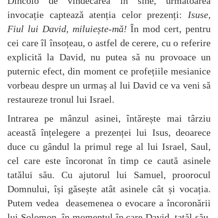
Dincolo de vindecarea în sine, următoarea
invocație captează atenția celor prezenți:
Isuse,
Fiul lui David, miluiește-mă!
În mod cert, pentru
cei care îl însoțeau, o astfel de cerere, cu o referire
explicită la David, nu putea să nu provoace un
puternic efect, din moment ce profețiile mesianice
vorbeau despre un urmaș al lui David ce va veni să
restaureze tronul lui Israel.
Intrarea pe mânzul asinei, întărește mai târziu
această înțelegere a prezenței lui Isus, deoarece
duce cu gândul la primul rege al lui Israel, Saul,
cel care este încoronat în timp ce caută asinele
tatălui său. Cu ajutorul lui Samuel, proorocul
Domnului, își găsește atât asinele cât și vocația.
Putem vedea deasemenea o evocare a încoronării
lui Solomon, în momentul în care David, tatăl său,