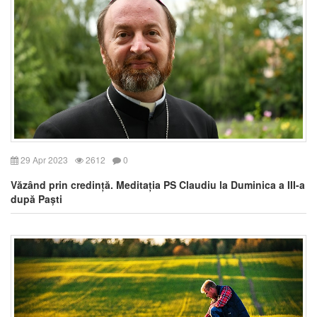
29 Apr 2023
2612
0
Văzând prin credință. Meditația PS Claudiu la Duminica a III-a
după Paști