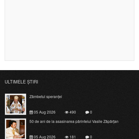
ULTIMELE ȘTIRI
Zâmbetul speranței
05 Aug 2026
490
0
50 de ani de la asasinarea părintelui Vasile Zăpârțan
05 Aug 2026
181
0