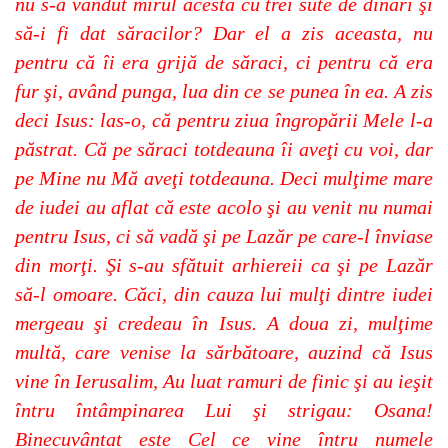
nu s-a vândut mirul acesta cu trei sute de dinari şi
să-i fi dat săracilor? Dar el a zis aceasta, nu
pentru că îi era grijă de săraci, ci pentru că era
fur şi, având punga, lua din ce se punea în ea. A zis
deci Isus: las-o, că pentru ziua îngropării Mele l-a
păstrat. Că pe săraci totdeauna îi aveţi cu voi, dar
pe Mine nu Mă aveţi totdeauna. Deci mulţime mare
de iudei au aflat că este acolo şi au venit nu numai
pentru Isus, ci să vadă şi pe Lazăr pe care-l înviase
din morţi. Şi s-au sfătuit arhiereii ca şi pe Lazăr
să-l omoare. Căci, din cauza lui mulţi dintre iudei
mergeau şi credeau în Isus. A doua zi, mulţime
multă, care venise la sărbătoare, auzind că Isus
vine în Ierusalim, Au luat ramuri de finic şi au ieşit
întru întâmpinarea Lui şi strigau: Osana!
Binecuvântat este Cel ce vine întru numele