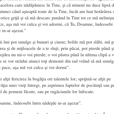
 acelora care nădăjduiesc în Tine, şi că nimeni nu duce lipsă 
atunci când aşteaptă toate de la Tine, încât am luat hotărârea s
 orice grijă şi să mă descarc punând în Tine tot ce mă nelinişte
e, aşa mă voi culca şi voi adormi, că Tu, Doamne, îndeosebi 
 m-ai aşezat.”
 îmi pot smulge şi bunuri şi cinste; bolile mă pot slăbi, mă po
rea şi de mijloacele de a te sluji; prin păcat, pot pierde până ş
ejdea nu mi-o voi pierde; o voi păstra până în ultima clipă a vi
 se vor strădui atunci toţi demonii din iad vrând să mă smulg
 pace, aşa mă voi culca şi voi dormi”.
 alţii fericirea în bogăţia ori talentele lor; sprijină-se alţii pe
ăţia unei vieţi întregi, pe asprimea faptelor de pocăinţă sau p
 de pomeni făcute, sau pe rugăciunile lor înfocate.
amne, îndeosebi întru nădejde m-ai aşezat”.