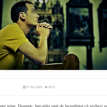
07 Apr 2023
2270
pre mine, Doamne, într-atâta sunt de încredinţat că veghezi a