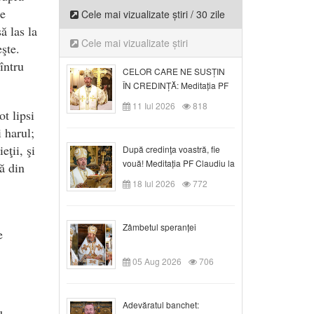
de
Cele mai vizualizate știri / 30 zile
ă las la
Cele mai vizualizate știri
şte.
întru
CELOR CARE NE SUSȚIN
ÎN CREDINȚĂ: Meditația PF
Claudiu la Duminica a VI-a
11 Iul 2026
818
t lipsi
după Rusalii
i harul;
eţii, şi
După credinţa voastră, fie
vouă! Meditația PF Claudiu la
ă din
duminica a VII-a după Rusalii
18 Iul 2026
772
Zâmbetul speranței
e
05 Aug 2026
706
Adevăratul banchet: