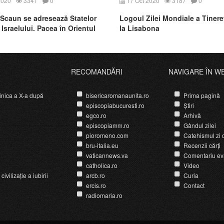
2020
3341
0
17 Oct 2020
3187
0
 Scaun se adresează Statelor
Logoul Zilei Mondiale a Tinere
 Israelului. Pacea în Orientul
la Lisabona
 pusă în situaţie de risc
RECOMANDĂRI
NAVIGARE ÎN W
nica a X-a după
bisericaromanaunita.ro
Prima pagină
episcopiabucuresti.ro
Știri
egco.ro
Arhivă
episcopiamm.ro
Gândul zilei
pioromeno.com
Catehismul zi d
bru-italia.eu
Recenzii cărți
vaticannews.va
Comentariu ev
catholica.ro
Video
ivilizație a iubirii
arcb.ro
Curia
ercis.ro
Contact
radiomaria.ro