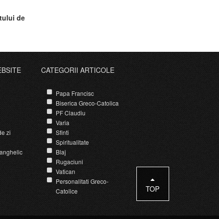
tului de
EBSITE
CATEGORII ARTICOLE
Papa Francisc
Biserica Greco-Catolica
PF Claudiu
Varia
e zi
Sfinti
Spiritualitate
anghelic
Blaj
Rugaciuni
Vatican
Personalitati Greco-
TOP
Catolice