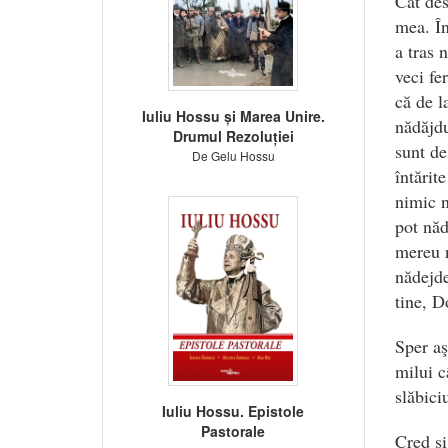
Cât des
mea. În
a tras 
veci fe
că de l
Iuliu Hossu și Marea Unire.
nădăjdu
Drumul Rezoluției
sunt de
De Gelu Hossu
întărit
nimic n
pot năd
mereu n
nădejde
tine, D
Sper aş
milui c
slăbici
Iuliu Hossu. Epistole
Pastorale
Cred şi