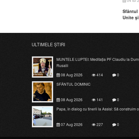
04 Iul 
Sfântul
Unite şi
Mijlociu
ULTIMELE ȘTIRI
MUNTELE LUPTEI: Meditația PF Claudiu la Dumi
Rusalii
08 Aug 2026
414
0
SFÂNTUL DOMINIC
08 Aug 2026
141
0
Papa, în dialog cu tinerii la Assisi: Să construim o c
07 Aug 2026
227
0