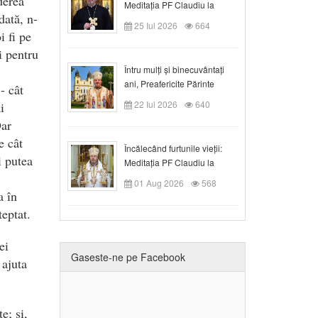
derea
Meditația PF Claudiu la
dată, n-
Duminica a VIII-a după
25 Iul 2026
664
Rusalii
i fi pe
i pentru
Întru mulți și binecuvântați
ani, Preafericite Părinte
- cât
Claudiu!
22 Iul 2026
640
i
Dar
e cât
Încălecând furtunile vieții:
i putea
Meditația PF Claudiu la
Duminica a IX-a după Rusalii
01 Aug 2026
568
a în
eptat.
ei
Gaseste-ne pe Facebook
 ajuta
e; şi,