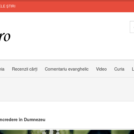
LE ȘTIRI
nia
Recenzii cărți
Comentariu evanghelic
Video
Curia
L
încredere în Dumnezeu