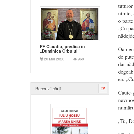
tuturor
nimic, 
o parte
„Cu pac
nădejde
PF Claudiu, predica în
Oamenii
„Duminica Orbului”
de pute
20 Mai 2026
969
dar năd
degeaba
ea: „Cu
Recenzii cărți
Caute-şi
nevinov
numărul
„Tu, Do