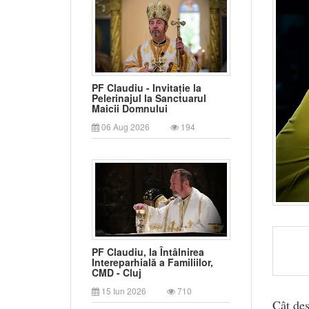
PF Claudiu - Invitație la
Pelerinajul la Sanctuarul
Maicii Domnului
06 Aug 2026
194
PF Claudiu, la Întâlnirea
Intereparhială a Familiilor,
CMD - Cluj
15 Iun 2026
710
Cât des