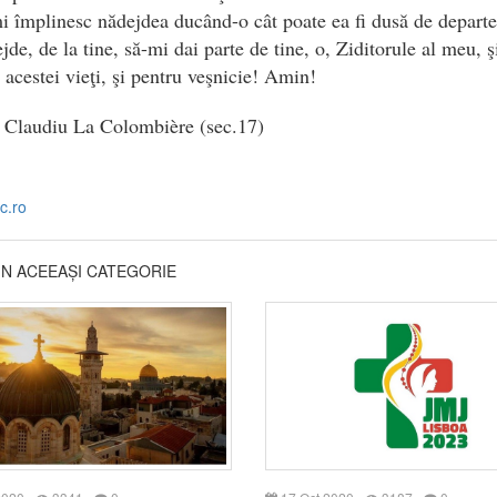
i împlinesc nădejdea ducând-o cât poate ea fi dusă de departe
jde, de la tine, să-mi dai parte de tine, o, Ziditorule al meu, ş
acestei vieţi, şi pentru veşnicie! Amin!
l Claudiu La Colombière (sec.17)
rc.ro
DIN ACEEAȘI CATEGORIE