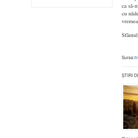
ca să-m
cu năde
vremea 
Sfântu
Sursa:
it
ȘTIRI 