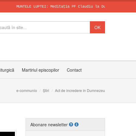
MUNTELE LUPTEI: Meditația PF Claudiu la Duminica a X-a după Rus
SFÂNTUL DOMINI
Papa, în dialo
Invitația PF C
iturgică
Martiriul episcopilor
Contact
e-communio
Știri
Act de încredere în Dumnezeu
Abonare newsletter