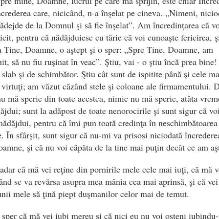
pre mine, Doamne, lucrul pe care mă sprijin, este chiar Încre
crederea care, nicicând, n-a înşelat pe cineva. „Nimeni, nicio
nădejde de la Domnul şi să fie înşelat”. Am încredinţarea că vo
ricit, pentru că nădăjduiesc cu tărie că voi cunoaşte fericirea, ş
a Tine, Doamne, o aştept şi o sper: „Spre Tine, Doamne, am
it, să nu fiu ruşinat în veac”. Ştiu, vai - o ştiu încă prea bine! 
 slab şi de schimbător. Ştiu cât sunt de ispitite până şi cele ma
e virtuţi; am văzut căzând stele şi coloane ale firmamentului. 
u mă sperie din toate acestea, nimic nu mă sperie, atâta vrem
ăjdui; sunt la adăpost de toate nenorocirile şi sunt sigur că vo
ădăjdui, pentru că îmi pun toată credinţa în neschimbătoarea
. În sfârșit, sunt sigur că nu-mi va prisosi niciodată încredere
oamne, şi că nu voi căpăta de la tine mai puţin decât ce am aşt
adar că mă vei reţine din pornirile mele cele mai iuţi, că mă v
ând se va revărsa asupra mea mânia cea mai aprinsă, şi că vei
unii mele să ţină piept duşmanilor celor mai de temut.
 sper că mă vei iubi mereu şi că nici eu nu voi osteni iubindu-t