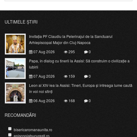
ULTIMELE ȘTIRI
Invitația PF Claudiu la Pelerinajul de la Sanctuarul
Arhiepiscopal Major din Cluj-Napoca
07 Aug 2026
295
0
Papa, în dialog cu tinerii la Assisi: Să construim o civilizație a
iubirii
07 Aug 2026
159
0
Leon al XIV-lea la Assisi: Tineri, Europa și întreaga lume caută
în voi noi sfinți
06 Aug 2026
168
0
RECOMANDĂRI
bisericaromanaunita.ro
episcopiabucuresti.ro