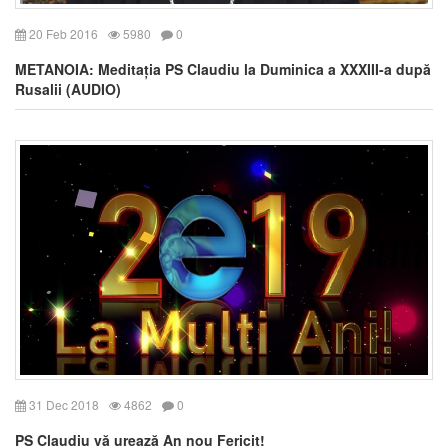
20 Feb 2016
5980
0
METANOIA: Meditația PS Claudiu la Duminica a XXXIII-a după
Rusalii (AUDIO)
31 Dec 2018
4862
0
PS Claudiu vă urează An nou Fericit!