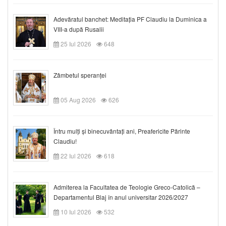
Adevăratul banchet: Meditația PF Claudiu la Duminica a
VIII-a după Rusalii
25 Iul 2026
648
Zâmbetul speranței
05 Aug 2026
626
Întru mulți și binecuvântați ani, Preafericite Părinte
Claudiu!
22 Iul 2026
618
Admiterea la Facultatea de Teologie Greco-Catolică –
Departamentul Blaj în anul universitar 2026/2027
10 Iul 2026
532