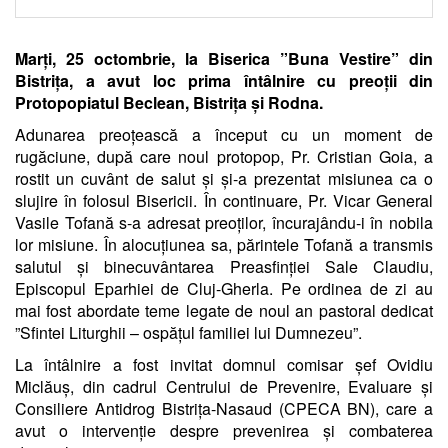
Marți, 25 octombrie, la Biserica ”Buna Vestire” din
Bistrița, a avut loc prima întâlnire cu preoții din
Protopopiatul Beclean, Bistrița și Rodna.
Adunarea preoțească a început cu un moment de
rugăciune, după care noul protopop, Pr. Cristian Goia, a
rostit un cuvânt de salut și și-a prezentat misiunea ca o
slujire în folosul Bisericii. În continuare, Pr. Vicar General
Vasile Tofană s-a adresat preoților, încurajându-i în nobila
lor misiune. În alocuțiunea sa, părintele Tofană a transmis
salutul și binecuvântarea Preasfinției Sale Claudiu,
Episcopul Eparhiei de Cluj-Gherla. Pe ordinea de zi au
mai fost abordate teme legate de noul an pastoral dedicat
”Sfintei Liturghii – ospățul familiei lui Dumnezeu”.
La întâlnire a fost invitat domnul comisar șef Ovidiu
Miclăuș, din cadrul
Centrului de Prevenire, Evaluare și
Consiliere Antidrog Bistrița-Nasaud
(CPECA BN), care a
avut o intervenție despre prevenirea și combaterea