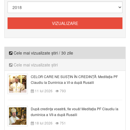
Cele mai vizualizate știri / 30 zile
Cele mai vizualizate știri
CELOR CARE NE SUSȚIN ÎN CREDINȚĂ: Meditația PF
Claudiu la Duminica a VI-a după Rusalii
11 Iul 2026
793
După credinţa voastră, fie vouă! Meditația PF Claudiu la
duminica a VII-a după Rusalii
18 Iul 2026
751