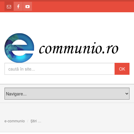
e-communio
Știri
Prima întâlnire cu preoții din Protopopiatul Beclean, Bist