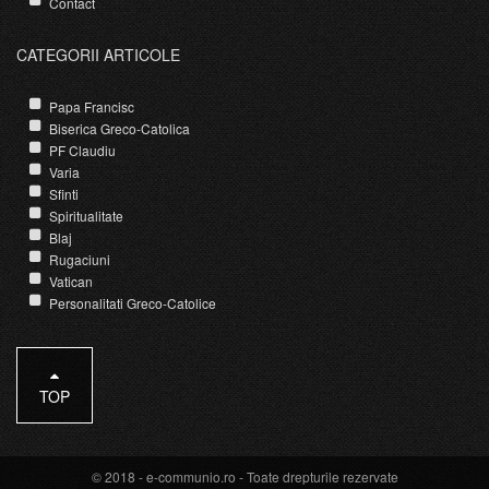
Contact
CATEGORII ARTICOLE
Papa Francisc
Biserica Greco-Catolica
PF Claudiu
Varia
Sfinti
Spiritualitate
Blaj
Rugaciuni
Vatican
Personalitati Greco-Catolice
TOP
© 2018 -
e-communio.ro
- Toate drepturile rezervate