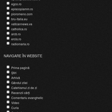
egco.ro
episcopiamm.ro
pioromeno.com
bru-italia.eu
vaticannews.va
catholica.ro
arcb.ro
ercis.ro
radiomaria.ro
NAVIGARE ÎN WEBSITE
Prima pagină
Știri
Arhivă
Gândul zilei
Catehismul zi de zi
Recenzii cărți
Comentariu evanghelic
Video
Curia