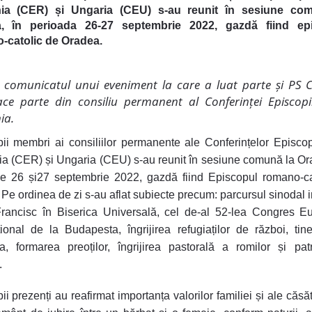
a (CER) și Ungaria (CEU) s-au reunit în sesiune co
, în perioada 26-27 septembrie 2022, gazdă fiind ep
-catolic de Oradea.
comunicatul unui eveniment la care a luat parte și PS C
ace parte din consiliu permanent al Conferinței Episcopi
ia.
ii membri ai consiliilor permanente ale Conferințelor Episcop
 (CER) și Ungaria (CEU) s-au reunit în sesiune comună la Or
de 26 și27 septembrie 2022, gazdă fiind Episcopul romano-ca
. Pe ordinea de zi s-au aflat subiecte precum: parcursul sinodal in
ancisc în Biserica Universală, cel de-al 52-lea Congres Eu
țional de la Budapesta, îngrijirea refugiaților de război, tine
a, formarea preoților, îngrijirea pastorală a romilor și pat
.
ii prezenți au reafirmat importanța valorilor familiei și ale căsăt