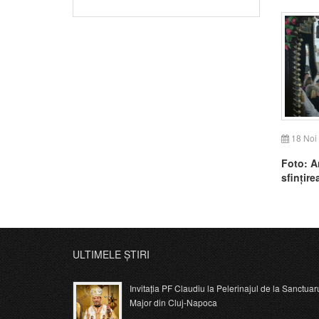
18 Noi
Foto: A
sfințire
ULTIMELE ȘTIRI
Invitația PF Claudiu la Pelerinajul de la Sanctuar
Major din Cluj-Napoca