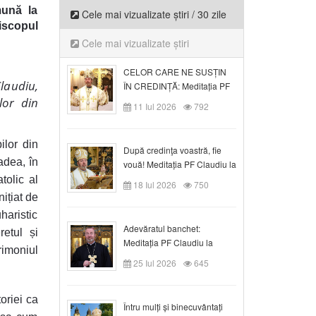
mună la
Cele mai vizualizate știri / 30 zile
iscopul
Cele mai vizualizate știri
CELOR CARE NE SUSȚIN
laudiu,
ÎN CREDINȚĂ: Meditația PF
Claudiu la Duminica a VI-a
lor din
11 Iul 2026
792
după Rusalii
ilor din
După credinţa voastră, fie
adea, în
vouă! Meditația PF Claudiu la
duminica a VII-a după Rusalii
tolic al
18 Iul 2026
750
ițiat de
haristic
Adevăratul banchet:
retul și
Meditația PF Claudiu la
rimoniul
Duminica a VIII-a după
25 Iul 2026
645
Rusalii
oriei ca
Întru mulți și binecuvântați