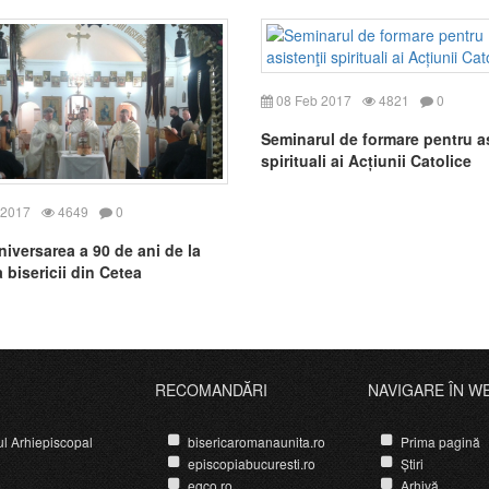
08 Feb 2017
4821
0
Seminarul de formare pentru as
spirituali ai Acțiunii Catolice
 2017
4649
0
niversarea a 90 de ani de la
a bisericii din Cetea
RECOMANDĂRI
NAVIGARE ÎN W
ul Arhiepiscopal
bisericaromanaunita.ro
Prima pagină
episcopiabucuresti.ro
Știri
egco.ro
Arhivă