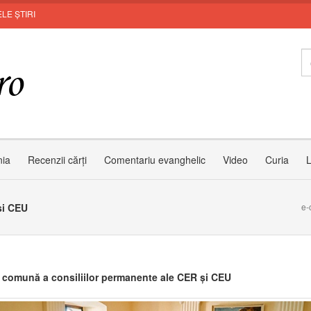
LE ȘTIRI
nia
Recenzii cărți
Comentariu evanghelic
Video
Curia
L
și CEU
e-
 comună a consiliilor permanente ale CER și CEU