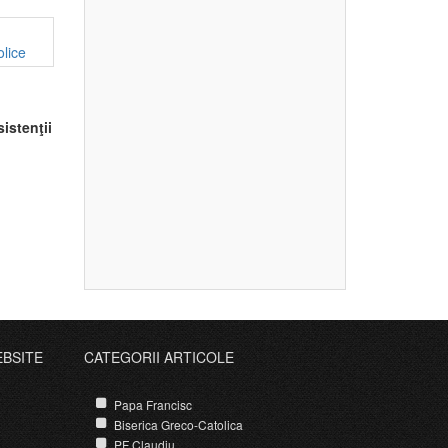
istenţii
EBSITE
CATEGORII ARTICOLE
Papa Francisc
Biserica Greco-Catolica
PF Claudiu