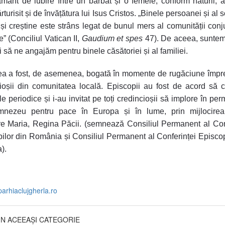
mânt de iubire între un bărbat și o femeie, conform naturii,
turisit și de învățătura lui Isus Cristos. „Binele persoanei și al s
i creștine este strâns legat de bunul mers al comunității conj
e” (Conciliul Vatican II,
Gaudium et spes
47). De aceea, suntem 
 să ne angajăm pentru binele căsătoriei și al familiei.
rea a fost, de asemenea, bogată în momente de rugăciune împ
ioșii din comunitatea locală. Episcopii au fost de acord să 
ile periodice și i-au invitat pe toți credincioșii să implore în p
nezeu pentru pace în Europa și în lume, prin mijlocirea 
e Maria, Regina Păcii. (semnează Consiliul Permanent al Con
ilor din România și Consiliul Permanent al Conferinței Episcop
).
parhiaclujgherla.ro
DIN ACEEAȘI CATEGORIE