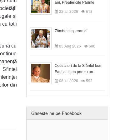
 așa cum
ani, Preafericite Părinte
ocietății
Claudiu!
22 Iul 2026
618
ugale și
cu toții
Zâmbetul speranței
reună cu
05 Aug 2026
600
continue
ermanență
Opt sfaturi de la Sfântul Ioan
Sfintei
Paul al II-lea pentru un
ferinței
creștin
08 Iul 2026
592
ilor din
Gaseste-ne pe Facebook