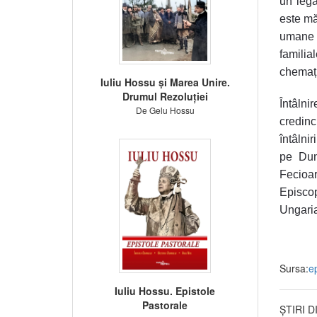
un legă
este măr
umane ș
familial
chemați
Iuliu Hossu și Marea Unire.
Drumul Rezoluției
Întâlni
De Gelu Hossu
credinc
întâlnir
pe Dum
Fecioar
Episcop
Ungaria
Sursa:
e
Iuliu Hossu. Epistole
Pastorale
ȘTIRI 