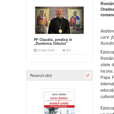
Români
Oradea
romano
Redăm 
care f
PF Claudiu, predica în
Român
„Duminica Orbului”
20 Mai 2026
951
Episcop
România
zilele 
locului
Recenzii cărți
Papa Fr
Interna
educați
cultural
Episcop