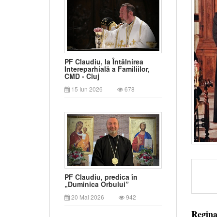
PF Claudiu, la Întâlnirea
Intereparhială a Familiilor,
CMD - Cluj
15 Iun 2026
678
PF Claudiu, predica în
„Duminica Orbului”
20 Mai 2026
942
Regina