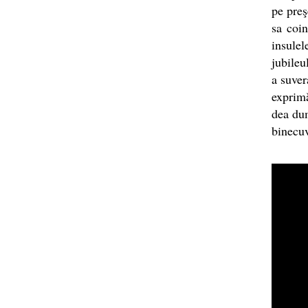
pe preş
sa coin
insulel
jubileu
a suver
exprimă
dea dum
binecuv