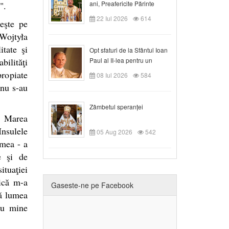
ani, Preafericite Părinte
".
Claudiu!
22 Iul 2026
614
neşte pe
Wojtyła
itate şi
Opt sfaturi de la Sfântul Ioan
bilităţi
Paul al II-lea pentru un
creștin
propiate
08 Iul 2026
584
 nu s-au
Zâmbetul speranței
n Marea
Insulele
05 Aug 2026
542
 mea - a
e şi de
tuaţiei
gică m-a
Gaseste-ne pe Facebook
tă lumea
cu mine