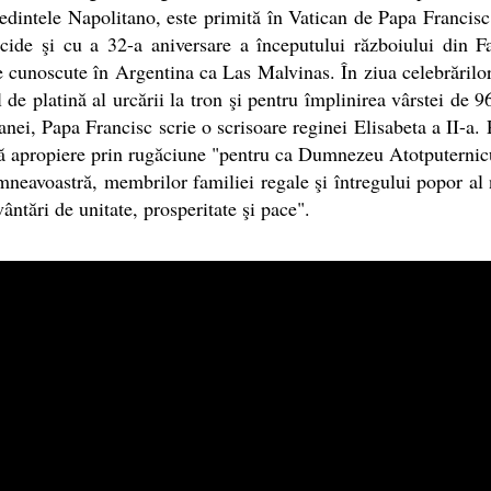
edintele Napolitano, este primită în Vatican de Papa Francisc
cide şi cu a 32-a aniversare a începutului războiului din F
e cunoscute în Argentina ca Las Malvinas. În ziua celebrărilo
l de platină al urcării la tron şi pentru împlinirea vârstei de 9
anei, Papa Francisc scrie o scrisoare reginei Elisabeta a II-a. 
 apropiere prin rugăciune "pentru ca Dumnezeu Atotputernic
neavoastră, membrilor familiei regale şi întregului popor al 
ântări de unitate, prosperitate şi pace".