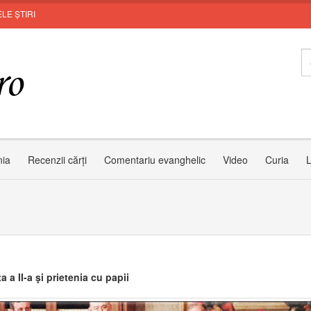
LE ȘTIRI
Le
nia
Recenzii cărți
Comentariu evanghelic
Video
Curia
L
a a II-a şi prietenia cu papii