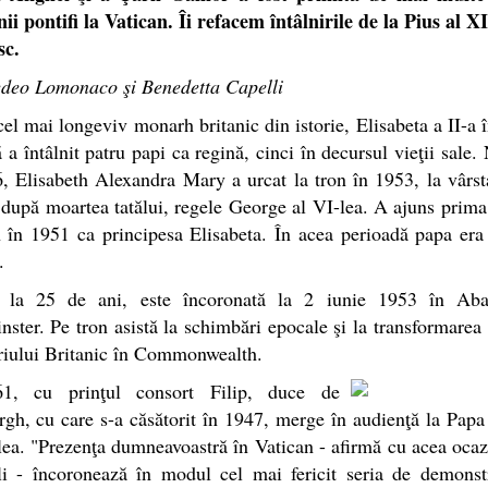
ii pontifi la Vatican. Îi refacem întâlnirile de la Pius al XI
sc.
deo Lomonaco şi Benedetta Capelli
cel mai longeviv monarh britanic din istorie, Elisabeta a II-a 
ă a întâlnit patru papi ca regină, cinci în decursul vieţii sale.
, Elisabeth Alexandra Mary a urcat la tron în 1953, la vârs
 după moartea tatălui, regele George al VI-lea. A ajuns prima
 în 1951 ca principesa Elisabeta. În acea perioadă papa era
.
 la 25 de ani, este încoronată la 2 iunie 1953 în Aba
ster. Pe tron asistă la schimbări epocale şi la transformarea 
riului Britanic în Commonwealth.
1, cu prinţul consort Filip, duce de
gh, cu care s-a căsătorit în 1947, merge în audienţă la Papa
ea. "Prezenţa dumneavoastră în Vatican - afirmă cu acea oca
li - încoronează în modul cel mai fericit seria de demonstr