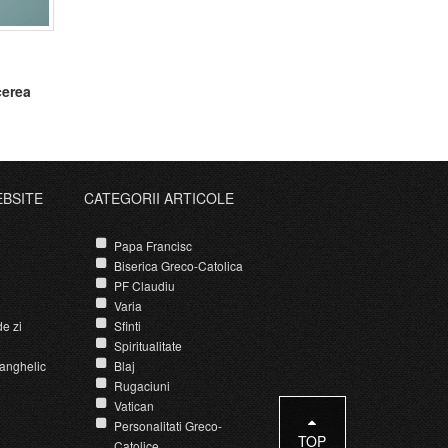
cerea
EBSITE
CATEGORII ARTICOLE
Papa Francisc
Biserica Greco-Catolica
PF Claudiu
Varia
e zi
Sfinti
Spiritualitate
anghelic
Blaj
Rugaciuni
Vatican
Personalitati Greco-
TOP
Catolice