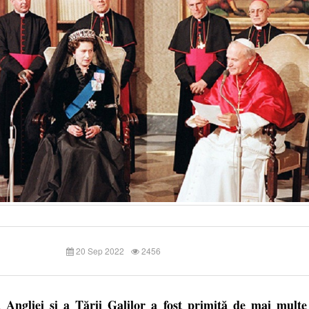
20 Sep 2022
2456
 Angliei şi a Ţării Galilor a fost primită de mai multe