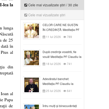
I-lea la
Cele mai vizualizate știri / 30 zile
Cele mai vizualizate știri
CELOR CARE NE SUSȚIN
în lunga
ÎN CREDINȚĂ: Meditația PF
 Născută
Claudiu la Duminica a VI-a
11 Iul 2026
789
ta de 25
după Rusalii
 dată în
 Pius al
După credinţa voastră, fie
vouă! Meditația PF Claudiu la
duminica a VII-a după Rusalii
18 Iul 2026
741
ţia din
treptată
Adevăratul banchet:
Meditația PF Claudiu la
Duminica a VIII-a după
25 Iul 2026
641
 Ioan al
Rusalii
zie Papa
aţii de
Întru mulți și binecuvântați