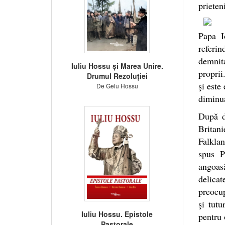
prieten
Papa I
referin
demnita
Iuliu Hossu și Marea Unire.
proprii
Drumul Rezoluției
şi este
De Gelu Hossu
diminua
După d
Britani
Falklan
spus P
angoas
delicat
preocup
şi tut
Iuliu Hossu. Epistole
pentru 
Pastorale