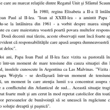
ie care au marcat relaţiile dintre Regatul Unit şi Sfântul Scaun
În 1980, regina Elisabeta a II-a îl întâl
oan Paul al II-lea. "Ioan al XXIII-lea - a amintit Papa 
du-se la întâlnirea din 1961 - a vorbit despre marea simpl
te cu care maiestatea voastră poartă povara multelor responsa
. Două decenii mai târziu, aceste observaţii sunt încă foarte a
 evident că responsabilităţile care apasă asupra dumneavoastră
t deloc".
oi ani, Papa Ioan Paul al II-lea face vizita sa pastorală î
e într-un moment de mare tensiune din cauza situaţiei din 
d, insulele cunoscute în Argentina ca Las Malvinas. "Vizita
apa Wojtyła - se desfăşoară într-un moment de tensiun
ă, un moment în care atenţia lumii s-a concentrat asupra si
e a conflictului din Atlanticul de sud... Această situaţie tra
at foarte mult şi am cerut în mod repetat catolicilor din toa
uror persoanelor de bunăvoinţă să se unească în rugăciune 
o soluţie dreaptă şi paşnică".