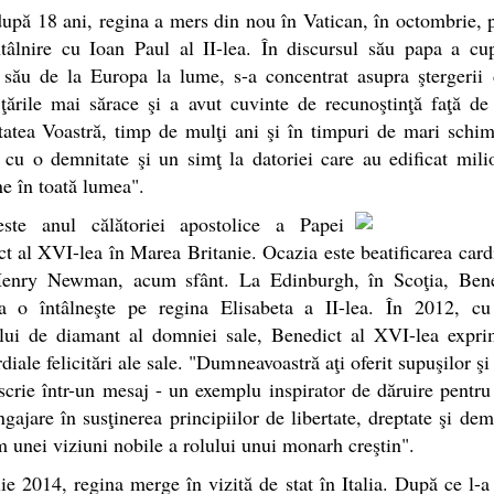
upă 18 ani, regina a mers din nou în Vatican, în octombrie, 
ntâlnire cu Ioan Paul al II-lea. În discursul său papa a cu
său de la Europa la lume, s-a concentrat asupra ştergerii 
ţările mai sărace şi a avut cuvinte de recunoştinţă faţă de
atea Voastră, timp de mulţi ani şi în timpuri de mari schim
cu o demnitate şi un simţ la datoriei care au edificat mil
e în toată lumea".
ste anul călătoriei apostolice a Papei
t al XVI-lea în Marea Britanie. Ocazia este beatificarea card
enry Newman, acum sfânt. La Edinburgh, în Scoţia, Bene
a o întâlneşte pe regina Elisabeta a II-lea. În 2012, cu
ului de diamant al domniei sale, Benedict al XVI-lea expri
diale felicitări ale sale. "Dumneavoastră aţi oferit supuşilor şi 
scrie într-un mesaj - un exemplu inspirator de dăruire pentru
ngajare în susţinerea principiilor de libertate, dreptate şi dem
 unei viziuni nobile a rolului unui monarh creştin".
lie 2014, regina merge în vizită de stat în Italia. După ce l-a 