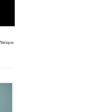
Pătraşcu