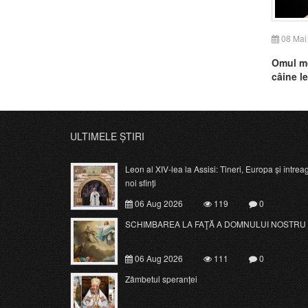
08 Mai
Omul m
câine le
ULTIMELE ȘTIRI
Leon al XIV-lea la Assisi: Tineri, Europa și întrea
noi sfinți
06 Aug 2026
119
0
SCHIMBAREA LA FAŢĂ A DOMNULUI NOSTRU 
06 Aug 2026
111
0
Zâmbetul speranței