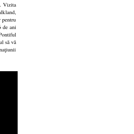
. Vizita
alkland,
r pentru
6 de ani
Pontiful
ul să vă
naţiunii