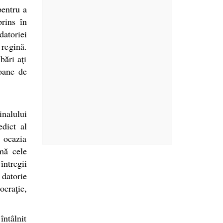
pentru a
prins în
datoriei
 regină.
bări aţi
ioane de
inalului
dict al
 ocazia
mă cele
întregii
 datorie
ocraţie,
întâlnit