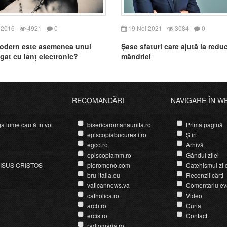
 2016
4921
0
19 Noi 2021
3084
0
odern este asemenea unui
Șase sfaturi care ajută la redu
gat cu lanț electronic?
mândriei
RECOMANDĂRI
NAVIGARE ÎN W
ga lume caută în voi
bisericaromanaunita.ro
Prima pagină
episcopiabucuresti.ro
Știri
egco.ro
Arhivă
episcopiamm.ro
Gândul zilei
ISUS CRISTOS
pioromeno.com
Catehismul zi d
bru-italia.eu
Recenzii cărți
vaticannews.va
Comentariu ev
catholica.ro
Video
arcb.ro
Curia
ercis.ro
Contact
radiomaria.ro