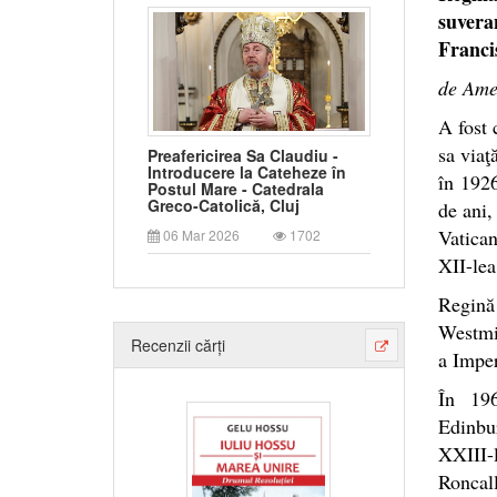
suveran
Franci
de Ame
A fost 
sa viaţ
Preafericirea Sa Claudiu -
Introducere la Cateheze în
în 1926
Postul Mare - Catedrala
Greco-Catolică, Cluj
de ani,
Vatican
06 Mar 2026
1702
XII-lea
Regină
Westmin
Recenzii cărți
a Impe
În 196
Edinbur
XXIII-l
Roncal