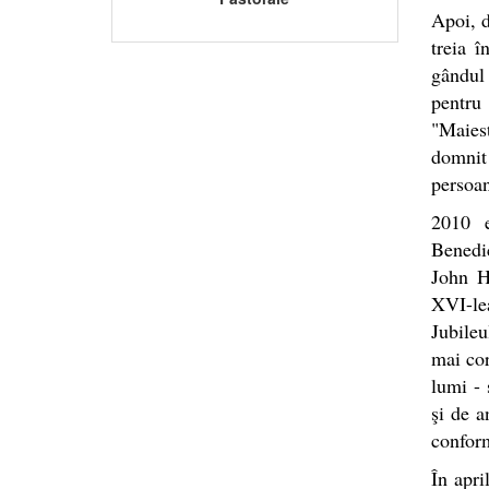
Apoi, d
treia î
gândul 
pentru 
"Maiest
domnit 
persoan
2010 e
Benedic
John H
XVI-le
Jubile
mai cor
lumi - 
şi de a
conform
În apri