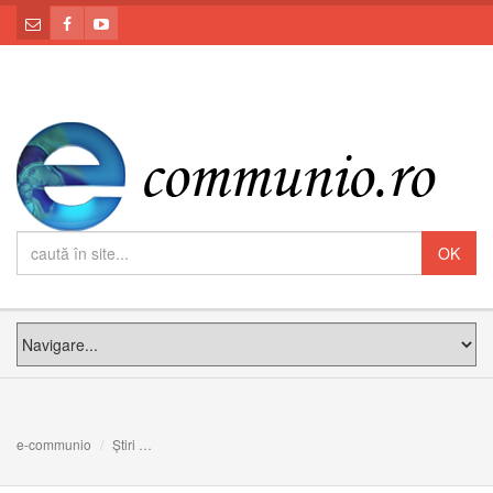
e-communio
Știri
Din istoria vieții spirituale în Biserica Greco-Catolică [31]