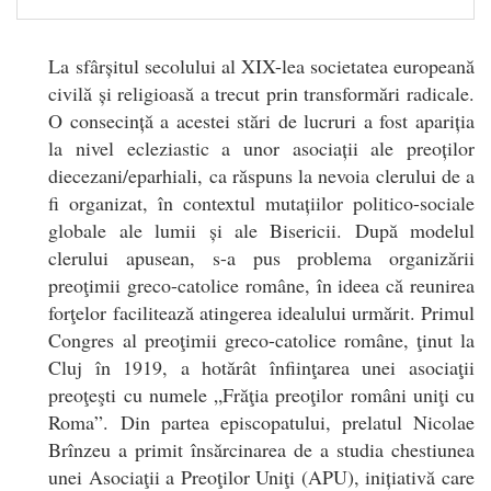
La sfârșitul secolului al XIX-lea societatea europeană
civilă și religioasă a trecut prin transformări radicale.
O consecință a acestei stări de lucruri a fost apariția
la nivel ecleziastic a unor asociații ale preoților
diecezani/eparhiali, ca răspuns la nevoia clerului de a
fi organizat, în contextul mutațiilor politico-sociale
globale ale lumii și ale Bisericii. După modelul
clerului apusean, s-a pus problema organizării
preoţimii greco-catolice române, în ideea că reunirea
forţelor facilitează atingerea idealului urmărit. Primul
Congres al preoţimii greco-catolice române, ţinut la
Cluj în 1919, a hotărât înfiinţarea unei asociaţii
preoţeşti cu numele „Frăţia preoţilor români uniţi cu
Roma”. Din partea episcopatului, prelatul Nicolae
Brînzeu a primit însărcinarea de a studia chestiunea
unei Asociaţii a Preoţilor Uniţi (APU), inițiativă care