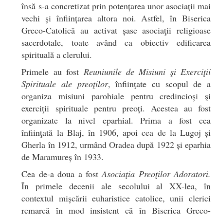
însă s-a concretizat prin potențarea unor asociații mai
vechi și înființarea altora noi. Astfel, în Biserica
Greco-Catolică au activat șase asociaţii religioase
sacerdotale, toate având ca obiectiv edificarea
spirituală a clerului.
Primele au fost
Reuniunile de Misiuni şi E
xerciţii
S
pirituale ale preoţilor
, înfiinţate cu scopul de a
organiza misiuni parohiale pentru credincioși şi
exerciţii spirituale pentru preoți. Acestea au fost
organizate la nivel eparhial. Prima a fost cea
înfiinţată la Blaj, în 1906, apoi cea de la Lugoj și
Gherla în 1912, urmând Oradea după 1922 și eparhia
de Maramureș în 1933.
Cea de-a doua a fost
Asociaţia Preoţilor Adoratori.
În primele decenii ale secolului al XX-lea, în
contextul mișcării euharistice catolice, unii clerici
remarcă în mod insistent că în Biserica Greco-