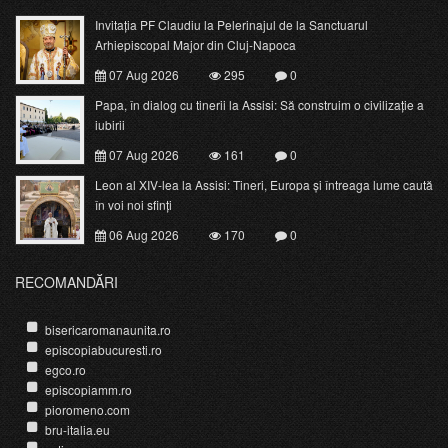
Invitația PF Claudiu la Pelerinajul de la Sanctuarul
Arhiepiscopal Major din Cluj-Napoca
07 Aug 2026
295
0
Papa, în dialog cu tinerii la Assisi: Să construim o civilizație a
iubirii
07 Aug 2026
161
0
Leon al XIV-lea la Assisi: Tineri, Europa și întreaga lume caută
în voi noi sfinți
06 Aug 2026
170
0
RECOMANDĂRI
bisericaromanaunita.ro
episcopiabucuresti.ro
egco.ro
episcopiamm.ro
pioromeno.com
bru-italia.eu