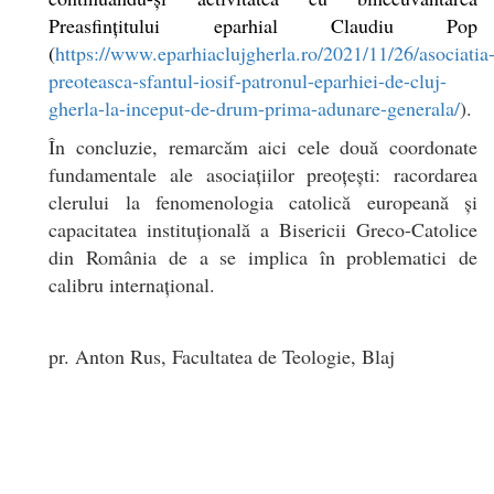
Preasfințitului eparhial Claudiu Pop
(
https://www.eparhiaclujgherla.ro/2021/11/26/asociatia
preoteasca-sfantul-iosif-patronul-eparhiei-de-cluj-
gherla-la-inceput-de-drum-prima-adunare-generala/
).
În concluzie, remarcăm aici cele două coordonate
fundamentale ale asociațiilor preoțești: racordarea
clerului la fenomenologia catolică europeană și
capacitatea instituțională a Bisericii Greco-Catolice
din România de a se implica în problematici de
calibru internațional.
pr. Anton Rus, Facultatea de Teologie, Blaj