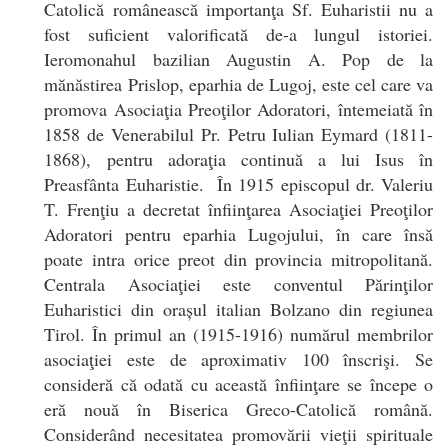
Catolică românească importanţa Sf. Euharistii nu a
fost suficient valorificată de-a lungul istoriei.
Ieromonahul bazilian Augustin A. Pop de la
mănăstirea Prislop, eparhia de Lugoj, este cel care va
promova Asociaţia Preoţilor Adoratori, întemeiată în
1858 de Venerabilul Pr. Petru Iulian Eymard (1811-
1868), pentru adoraţia continuă a lui Isus în
Preasfânta Euharistie. În 1915 episcopul dr. Valeriu
T. Frenţiu a decretat înfiinţarea Asociaţiei Preoţilor
Adoratori pentru eparhia Lugojului, în care însă
poate intra orice preot din provincia mitropolitană.
Centrala Asociaţiei este conventul Părinţilor
Euharistici din orașul italian Bolzano din regiunea
Tirol. În primul an (1915-1916) numărul membrilor
asociaţiei este de aproximativ 100 înscrişi. Se
consideră că odată cu această înfiinţare se începe o
eră nouă în Biserica Greco-Catolică română.
Considerând necesitatea promovării vieţii spirituale