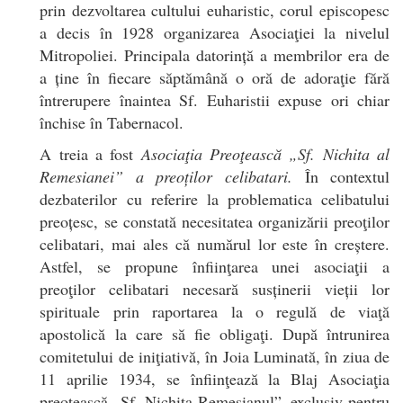
prin dezvoltarea cultului euharistic, corul episcopesc
a decis în 1928 organizarea Asociaţiei la nivelul
Mitropoliei. Principala datorință a membrilor era de
a ține în fiecare săptămână o oră de adoraţie fără
întrerupere înaintea Sf. Euharistii expuse ori chiar
închise în Tabernacol.
A treia a fost
Asociaţia Preoţească „Sf. Nichita al
Remesianei” a preoților celibatari.
În contextul
dezbaterilor cu referire la problematica celibatului
preoțesc, se constată necesitatea organizării preoţilor
celibatari, mai ales că numărul lor este în creștere.
Astfel, se propune înfiinţarea unei asociaţii a
preoţilor celibatari necesară susținerii vieții lor
spirituale prin raportarea la o regulă de viaţă
apostolică la care să fie obligaţi. După întrunirea
comitetului de iniţiativă, în Joia Luminată, în ziua de
11 aprilie 1934, se înfiinţează la Blaj Asociaţia
preoţească „Sf. Nichita Remesianul”, exclusiv pentru