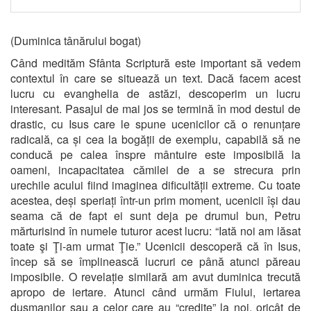
(Duminica tânărului bogat)
Când medităm Sfânta Scriptură este important să vedem
contextul în care se situează un text. Dacă facem acest
lucru cu evanghelia de astăzi, descoperim un lucru
interesant. Pasajul de mai jos se termină în mod destul de
drastic, cu Isus care le spune ucenicilor că o renunțare
radicală, ca și cea la bogății de exemplu, capabilă să ne
conducă pe calea înspre mântuire este imposibilă la
oameni, incapacitatea cămilei de a se strecura prin
urechile acului fiind imaginea dificultății extreme. Cu toate
acestea, deși speriați într-un prim moment, ucenicii își dau
seama că de fapt ei sunt deja pe drumul bun, Petru
mărturisind în numele tuturor acest lucru: “Iată noi am lăsat
toate şi Ţi-am urmat Ţie.” Ucenicii descoperă că în Isus,
încep să se împlinească lucruri ce până atunci păreau
imposibile. O revelație similară am avut duminica trecută
apropo de iertare. Atunci când urmăm Fiului, iertarea
dușmanilor sau a celor care au “credite” la noi, oricât de