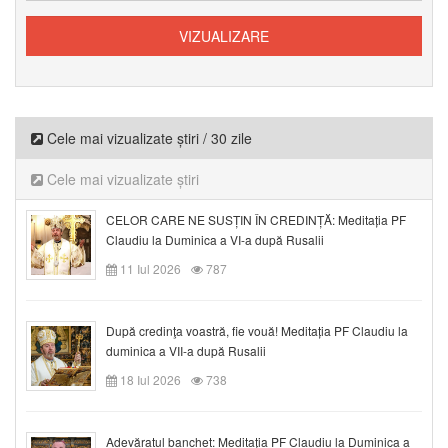
Cele mai vizualizate știri / 30 zile
Cele mai vizualizate știri
CELOR CARE NE SUSȚIN ÎN CREDINȚĂ: Meditația PF
Claudiu la Duminica a VI-a după Rusalii
11 Iul 2026
787
După credinţa voastră, fie vouă! Meditația PF Claudiu la
duminica a VII-a după Rusalii
18 Iul 2026
738
Adevăratul banchet: Meditația PF Claudiu la Duminica a