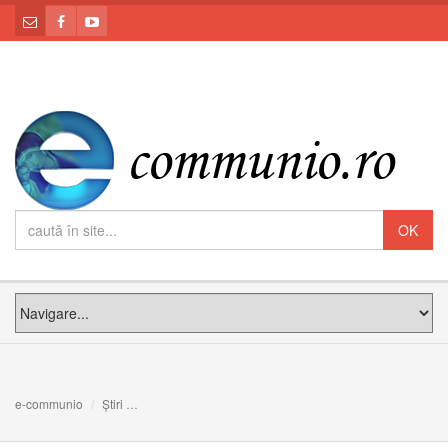
e-communio
Știri
Între bunuri și Cel Bun: Meditația PS Claudiu la Duminic