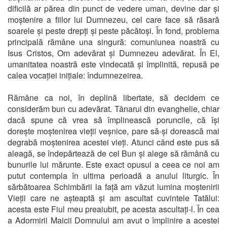
dificilă ar părea din punct de vedere uman, devine dar și
moștenire a fiilor lui Dumnezeu, cel care face să răsară
soarele și peste drepți și peste păcătoși. În fond, problema
principală rămâne una singură: comuniunea noastră cu
Isus Cristos, Om adevărat și Dumnezeu adevărat. În El,
umanitatea noastră este vindecată și împlinită, repusă pe
calea vocației inițiale: îndumnezeirea.
Rămâne ca noi, în deplină libertate, să decidem ce
considerăm bun cu adevărat. Tânarul din evanghelie, chiar
dacă spune că vrea să împlinească poruncile, că își
dorește moștenirea vieții veșnice, pare să-și dorească mai
degrabă moștenirea acestei vieți. Atunci când este pus să
aleagă, se îndepărtează de cel Bun și alege să rămână cu
bunurile lui mărunte. Este exact opusul a ceea ce noi am
putut contempla în ultima perioadă a anului liturgic. În
sărbătoarea Schimbării la față am văzut lumina moștenirii
Vieții care ne așteaptă și am ascultat cuvintele Tatălui:
acesta este Fiul meu preaiubit, pe acesta ascultați-l. În cea
a Adormirii Maicii Domnului am avut o împlinire a acestei