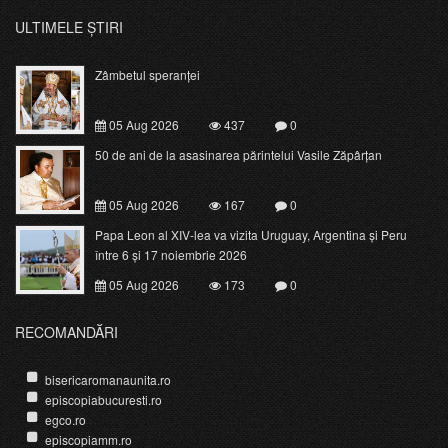
ULTIMELE ȘTIRI
Zâmbetul speranței
05 Aug 2026
437
0
50 de ani de la asasinarea părintelui Vasile Zăpârțan
05 Aug 2026
167
0
Papa Leon al XIV-lea va vizita Uruguay, Argentina și Peru
între 6 și 17 noiembrie 2026
05 Aug 2026
173
0
RECOMANDĂRI
bisericaromanaunita.ro
episcopiabucuresti.ro
egco.ro
episcopiamm.ro