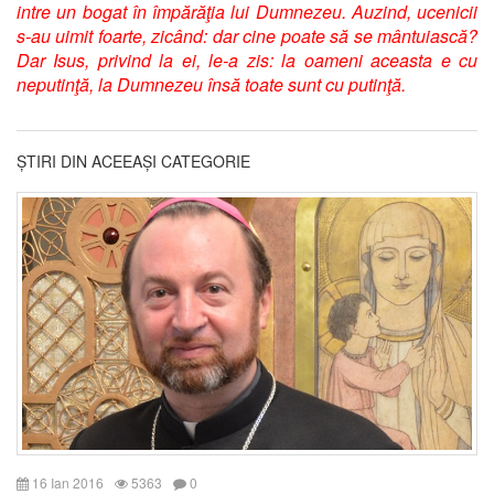
intre un bogat în împărăţia lui Dumnezeu. Auzind, ucenicii
s-au uimit foarte, zicând: dar cine poate să se mântuiască?
Dar Isus, privind la ei, le-a zis: la oameni aceasta e cu
neputinţă, la Dumnezeu însă toate sunt cu putinţă.
ȘTIRI DIN ACEEAȘI CATEGORIE
16 Ian 2016
5363
0