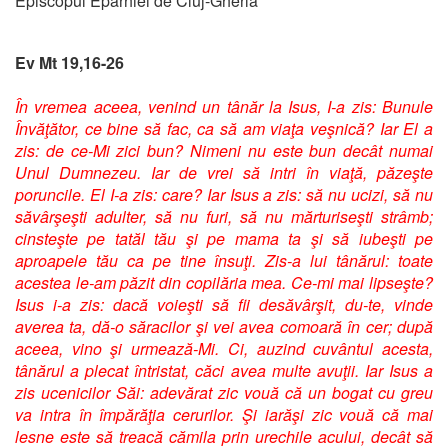
Episcopul Eparhiei de Cluj-Gherla
Ev Mt 19,16-26
În vremea aceea, venind un tânăr la Isus, I-a zis: Bunule
Învăţător, ce bine să fac, ca să am viaţa veşnică? Iar El a
zis: de ce-Mi zici bun? Nimeni nu este bun decât numai
Unul Dumnezeu. Iar de vrei să intri în viaţă, păzeşte
poruncile. El I-a zis: care? Iar Isus a zis: să nu ucizi, să nu
săvârşeşti adulter, să nu furi, să nu mărturiseşti strâmb;
cinsteşte pe tatăl tău şi pe mama ta şi să iubeşti pe
aproapele tău ca pe tine însuţi. Zis-a lui tânărul: toate
acestea le-am păzit din copilăria mea. Ce-mi mai lipseşte?
Isus i-a zis: dacă voieşti să fii desăvârşit, du-te, vinde
averea ta, dă-o săracilor şi vei avea comoară în cer; după
aceea, vino şi urmează-Mi. Ci, auzind cuvântul acesta,
tânărul a plecat întristat, căci avea multe avuţii. Iar Isus a
zis ucenicilor Săi: adevărat zic vouă că un bogat cu greu
va intra în împărăţia cerurilor. Şi iarăşi zic vouă că mai
lesne este să treacă cămila prin urechile acului, decât să