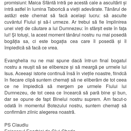
promisiuni: Maica Sfântă intră pe acestă cale a ascultării și
intră astfel în lumina Taborică a vieții adevărate. Tânărul de
astăzi este chemat să facă același lucru: să asculte
cuvântul Fiului și să-l urmeze. Ar trebui să fie împlinirea
unei vieți de căutare a lui Dumnezeu: în sfârșit este în fața
lui! Și totuși, la acest moment tânărul nostru nu mai posedă
bogăția sa, ci este bogația cea care îl posedă și îl
împiedică să facă ce vrea.
Evanghelia nu ne mai spune dacă într-un final bogatul
nostru a reușit să se elibereze și să meargă pe urmele lui
Isus. Aceeași istorie continuă însă în viețile noastre, fiindcă
în fiecare clipă suntem chemați să ne eliberăm de tot ceea
ce ne împiedică să mergem pe urmele Fiului lui
Dumnezeu, de tot ceea ce încearcă să pară bine și bun,
dar se opune de fapt Binelui nostru suprem. Am facut-o
odată în momentul Botezului nostru, suntem chemați să
confirmăm zilnic alegerea noastră.
PS Claudiu