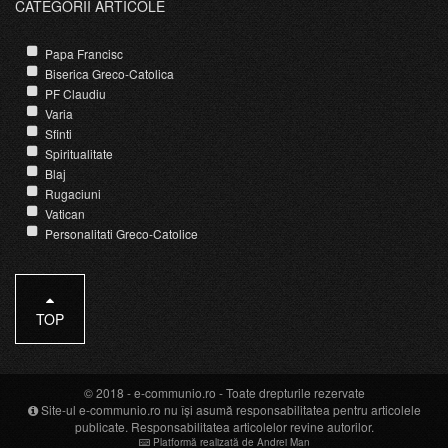
CATEGORII ARTICOLE
Papa Francisc
Biserica Greco-Catolica
PF Claudiu
Varia
Sfinti
Spiritualitate
Blaj
Rugaciuni
Vatican
Personalitati Greco-Catolice
TOP
© 2018 -
e-communio.ro
- Toate drepturile rezervate
Site-ul e-communio.ro nu își asumă responsabilitatea pentru articolele
publicate. Responsabilitatea articolelor revine autorilor.
Platformă realizată de Andrei Man