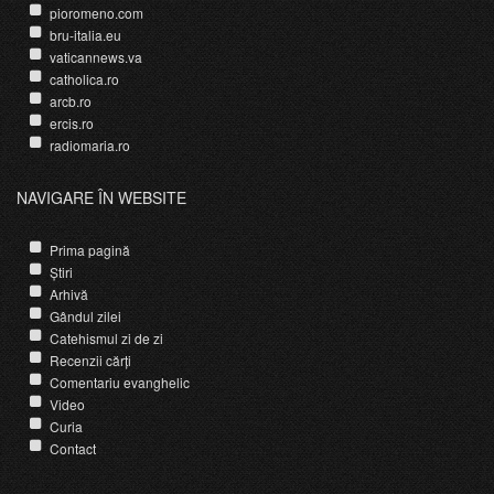
pioromeno.com
bru-italia.eu
vaticannews.va
catholica.ro
arcb.ro
ercis.ro
radiomaria.ro
NAVIGARE ÎN WEBSITE
Prima pagină
Știri
Arhivă
Gândul zilei
Catehismul zi de zi
Recenzii cărți
Comentariu evanghelic
Video
Curia
Contact