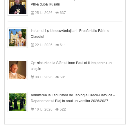
VIII-a după Rusalii
25 Iul 2026
637
Întru mulți și binecuvântați ani, Preafericite Părinte
Claudiu!
22 Iul 2026
611
Opt sfaturi de la Sfântul Ioan Paul al II-lea pentru un
creștin
08 Iul 2026
581
Admiterea la Facultatea de Teologie Greco-Catolică –
Departamentul Blaj în anul universitar 2026/2027
10 Iul 2026
522