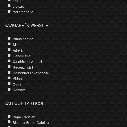
arcb.ro
ercis.ro
radiomaria.ro
NAVIGARE ÎN WEBSITE
Prima pagină
Știri
Arhivă
Gândul zilei
Catehismul zi de zi
Recenzii cărți
Comentariu evanghelic
Video
Curia
Contact
CATEGORII ARTICOLE
Papa Francisc
Biserica Greco-Catolica