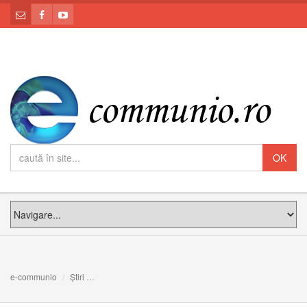
e-communio
Știri
PS Claudiu: bucuria canonizării papilor Ioan al XXIII-lea ș