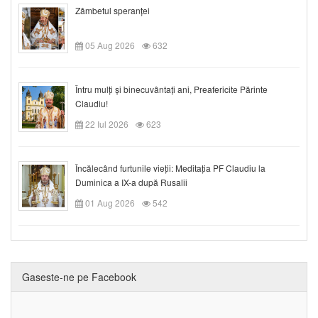
Zâmbetul speranței
05 Aug 2026
632
Întru mulți și binecuvântați ani, Preafericite Părinte
Claudiu!
22 Iul 2026
623
Încălecând furtunile vieții: Meditația PF Claudiu la
Duminica a IX-a după Rusalii
01 Aug 2026
542
Gaseste-ne pe Facebook