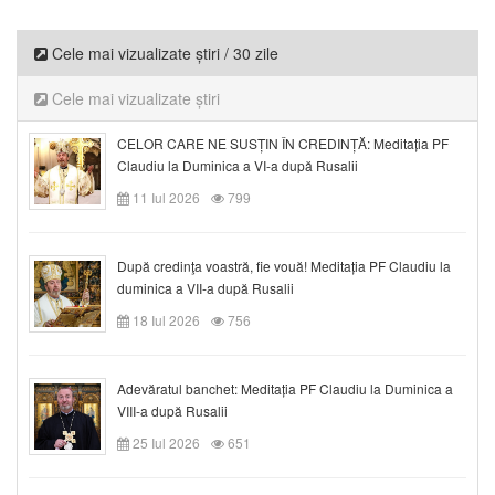
Cele mai vizualizate știri / 30 zile
Cele mai vizualizate știri
CELOR CARE NE SUSȚIN ÎN CREDINȚĂ: Meditația PF
Claudiu la Duminica a VI-a după Rusalii
11 Iul 2026
799
După credinţa voastră, fie vouă! Meditația PF Claudiu la
duminica a VII-a după Rusalii
18 Iul 2026
756
Adevăratul banchet: Meditația PF Claudiu la Duminica a
VIII-a după Rusalii
25 Iul 2026
651