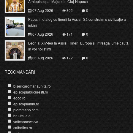
Arhiepiscopal Major din Cluj-Napoca
07 Aug 2026
302
0
Papa, în dialog cu tinerii la Assisi: Să construim o civilizație a
iubirii
07 Aug 2026
171
0
Leon al XIV-lea la Assisi: Tineri, Europa și întreaga lume caută
în voi noi sfinți
06 Aug 2026
172
0
RECOMANDĂRI
bisericaromanaunita.ro
episcopiabucuresti.ro
egco.ro
episcopiamm.ro
pioromeno.com
bru-italia.eu
vaticannews.va
catholica.ro