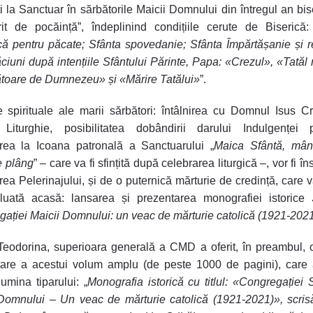
i la Sanctuar în sărbătorile Maicii Domnului din întregul an bis
rit de pocăință”, îndeplinind condițiile cerute de Biserică:
că pentru păcate; Sfânta spovedanie; Sfânta Împărtășanie și r
ciuni după intențiile Sfântului Părinte, Papa: «Crezul», «Tatăl 
toare de Dumnezeu» și «Mărire Tatălui»
”.
e spirituale ale marii sărbători: întâlnirea cu Domnul Isus Cr
 Liturghie, posibilitatea dobândirii darului Indulgenței p
area la Icoana patronală a Sanctuarului „
Maica Sfântă, mân
e plâng
” – care va fi sfințită după celebrarea liturgică –, vor fi îns
rea Pelerinajului, și de o puternică mărturie de credință, care 
 luată acasă: lansarea și prezentarea monografiei istorice
ației Maicii Domnului: un veac de mărturie catolică (1921-202
eodorina, superioara generală a CMD a oferit, în preambul, 
tare a acestui volum amplu (de peste 1000 de pagini), care 
lumina tiparului: „
Monografia istorică cu titlul: «Congregației S
Domnului – Un veac de mărturie catolică (1921-2021)», scris