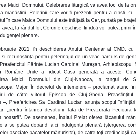
ea Maicii Domnului. Celebrarea liturgică va avea loc, de la or
ea mănăstirii. Pelerinii care vor fi prezenți pentru a cinsti, cu 
l în care Maica Domnului este înălțată la Cer, purtată pe brațel
 avea, la rândul lor, Cerurile deschise, fiindcă vor putea primi î
ndulgenței plenare.
ebruarie 2021, în deschiderea Anului Centenar al CMD, cu
e și recunoștință pentru pelerinajul de un veac parcurs de gene
 Preafericitul Părinte Lucian Cardinal Mureșan, Arhiepiscopul 
cii Române Unite a ridicat Casa generală a acestei Congr
irea Maicii Domnului din Cluj-Napoca, la rangul de S
scopal Major. În decretul de întemeiere – proclamat atunci î
rii de către viitorul Episcop de Cluj-Gherla, Preasfințitul
 –, Preafericirea Sa Cardinal Lucian anunța scopul înființări
r: „pentru întărirea devoțiunii față de Preacurata Fecioară 
a noastră”. De asemenea, Înaltul Prelat oferea lăcașului măn
e a se putea dobândi aici Indulgența plenară (ștergerea co
lor asociate păcatelor mărturisite), de către toți credincioșii car