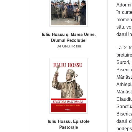
Adormir
în curt
momentu
său, vor
Iuliu Hossu și Marea Unire.
darul I
Drumul Rezoluției
De Gelu Hossu
La 2 f
prețuir
Surori,
Biseri
Mănăst
Arhiepi
Mănăsti
Claudiu
Sanctua
Biseric
Iuliu Hossu. Epistole
darul d
Pastorale
pedepse