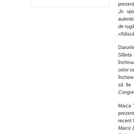
prezenț
„în spi
autenti
de rugă
«Născă
Daruril
Sfânta
închin
celor c
încheie
să fie
Congreg
Maica T
prezen
recent 
Maicii 