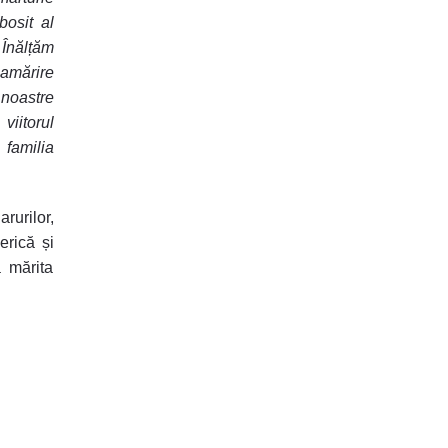
bosit al
. Înălțăm
eamărire
 noastre
viitorul
familia
rurilor,
erică și
a mărita