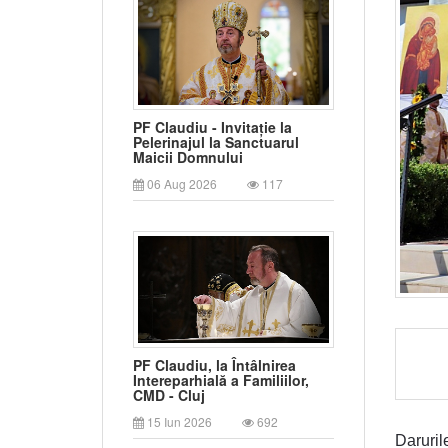
PF Claudiu - Invitație la
Pelerinajul la Sanctuarul
Maicii Domnului
06 Aug 2026
117
PF Claudiu, la Întâlnirea
Intereparhială a Familiilor,
CMD - Cluj
15 Iun 2026
692
Daruril