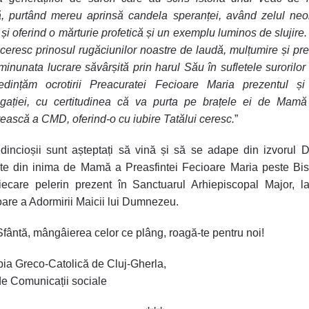
ă, purtând mereu aprinsă candela speranței, având zelul neo
i și oferind o mărturie profetică și un exemplu luminos de slujire
 ceresc prinosul rugăciunilor noastre de laudă, mulțumire și pr
minunata lucrare săvârșită prin harul Său în sufletele surorilor
edințăm ocrotirii Preacuratei Fecioare Maria prezentul și 
gației, cu certitudinea că va purta pe brațele ei de Mamă 
ească a CMD, oferind-o cu iubire Tatălui ceresc.
”
edincioșii sunt așteptați să vină și să se adape din izvorul Da
te din inima de Mamă a Preasfintei Fecioare Maria peste Bis
iecare pelerin prezent în Sanctuarul Arhiepiscopal Major, l
are a Adormirii Maicii lui Dumnezeu.
fântă, mângâierea celor ce plâng, roagă-te pentru noi!
ia Greco-Catolică de Cluj-Gherla,
de Comunicații sociale