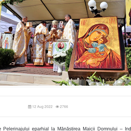
12 Aug 2022
2766
e Pelerinajului eparhial la Mănăstirea Maicii Domnului
– Ind