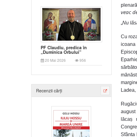
plenară
veac de
„
Nu lăsa
Cu roza
icoana 
PF Claudiu, predica în
„Duminica Orbului”
Episco
Eparhie
20 Mai 2026
956
sărbăto
mănăsti
margin
Ladea, n
Recenzii cărți
Rugăciu
august 
lăcaș 
Congre
Sfânta 