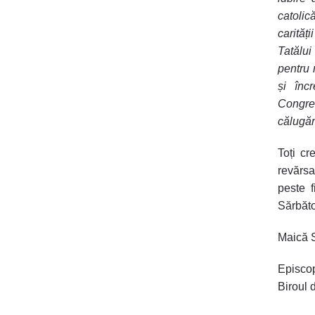
catolic
carități
Tatălui
pentru 
și încr
Congre
călugăr
Toți cr
revărsa
peste f
Sărbăto
Maică S
Episcop
Biroul 