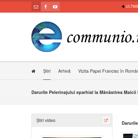
ULTIME
Știri
Arhivă
Vizita Papei Francisc în Româ
Darurile Pelerinajului eparhial la Mănăstirea Maic
Știri video
Daruril