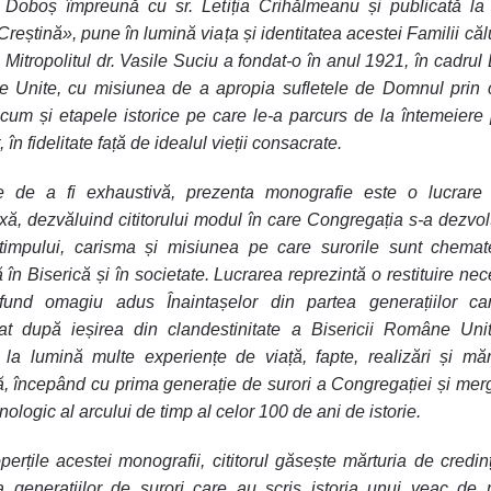
 Doboș împreună cu sr. Letiția Crihălmeanu și publicată la 
Creștină», pune în lumină viața și identitatea acestei Familii căl
 Mitropolitul dr. Vasile Suciu a fondat-o în anul 1921, în cadrul B
 Unite, cu misiunea de a apropia sufletele de Domnul prin c
ecum și etapele istorice pe care le-a parcurs de la întemeiere
 în fidelitate față de idealul vieții consacrate.
e de a fi exhaustivă, prezenta monografie este o lucrare i
ă, dezvăluind cititorului modul în care Congregația s-a dezvol
 timpului, carisma și misiunea pe care surorile sunt chemat
ă în Biserică și în societate. Lucrarea reprezintă o restituire nec
fund omagiu adus Înaintașelor din partea generațiilor ca
t după ieșirea din clandestinitate a Bisericii Române Unit
la lumină multe experiențe de viață, fapte, realizări și măr
ă, începând cu prima generație de surori a Congregației și me
onologic al arcului de timp al celor 100 de ani de istorie.
operțile acestei monografii, cititorul găsește mărturia de credin
a generațiilor de surori care au scris istoria unui veac de 