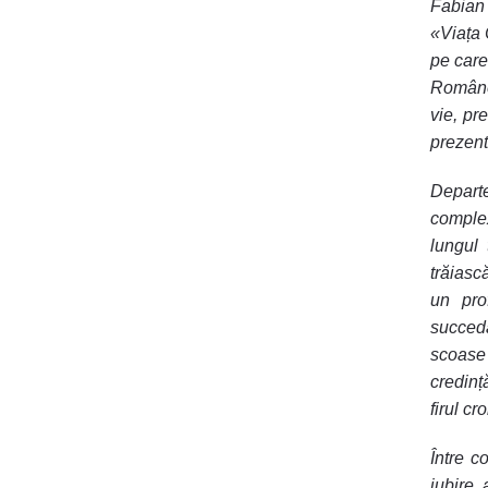
Fabian
«Viața 
pe care
Române
vie, pr
prezent,
Depart
complex
lungul
trăiasc
un pro
succeda
scoase 
credinț
firul cr
Între c
iubire 