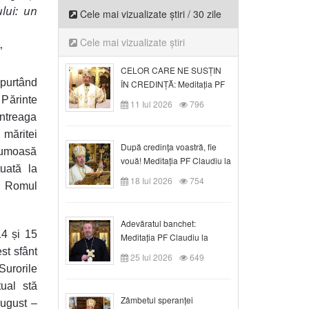
lui: un
Cele mai vizualizate știri / 30 zile
Cele mai vizualizate știri
”
CELOR CARE NE SUSȚIN
purtând
ÎN CREDINȚĂ: Meditația PF
Claudiu la Duminica a VI-a
 Părinte
11 Iul 2026
796
după Rusalii
ntreaga
 măritei
După credinţa voastră, fie
frumoasă
vouă! Meditația PF Claudiu la
tuată la
duminica a VII-a după Rusalii
18 Iul 2026
754
. Romul
Adevăratul banchet:
14 și 15
Meditația PF Claudiu la
Duminica a VIII-a după
st sfânt
25 Iul 2026
649
Rusalii
urorile
ual stă
Zâmbetul speranței
august –