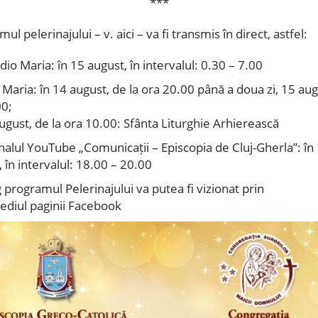
***
mul pelerinajului – v.
aici
– va fi transmis în direct, astfel:
dio Maria: în 15 august, în intervalul: 0.30 – 7.00
 Maria: în 14 august, de la ora 20.00 până a doua zi, 15 aug
00;
ugust, de la ora 10.00: Sfânta Liturghie Arhierească
nalul YouTube „Comunicații – Episcopia de Cluj-Gherla”: în
 în intervalul: 18.00 – 20.00
g programul Pelerinajului va putea fi vizionat prin
ediul
paginii Facebook