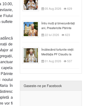
a 10.00,
05 Aug 2026
629
evlavie,
e Fiului
n suflete
Întru mulți și binecuvântați
ani, Preafericite Părinte
Claudiu!
22 Iul 2026
623
 adâncă
rații de
Încălecând furtunile vieții:
Major al
Meditația PF Claudiu la
egații,
Duminica a IX-a după Rusalii
01 Aug 2026
537
anctuar
n capela
 Părinte
i noului
Gaseste-ne pe Facebook
Maria în
ăstiresc
mpletă a
e vor fi