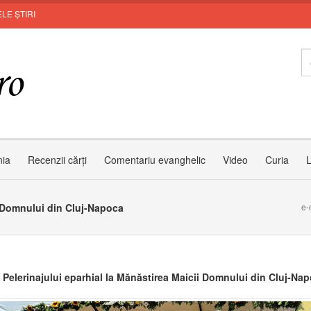
LE ȘTIRI
Inv
nia
Recenzii cărți
Comentariu evanghelic
Video
Curia
L
ii Domnului din Cluj-Napoca
e-
e Pelerinajului eparhial la Mănăstirea Maicii Domnului din Cluj-Na