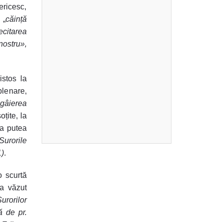
ericesc,
 „
căință
ecitarea
nostru»,
istos la
lenare,
gâierea
oțite, la
va putea
Surorile
1)
.
o scurtă
a văzut
urorilor
ă de pr.