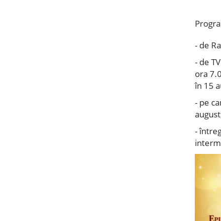
Progra
- de Ra
- de TV
ora 7.
în 15 a
- pe ca
august,
- între
interm