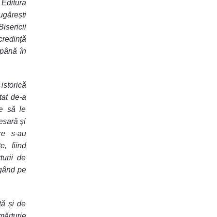
Editura
ugărești
isericii
redință
 până în
storică
tat de-a
e să le
esară și
re s-au
e, fiind
turii de
rgând pe
ță și de
mărturie