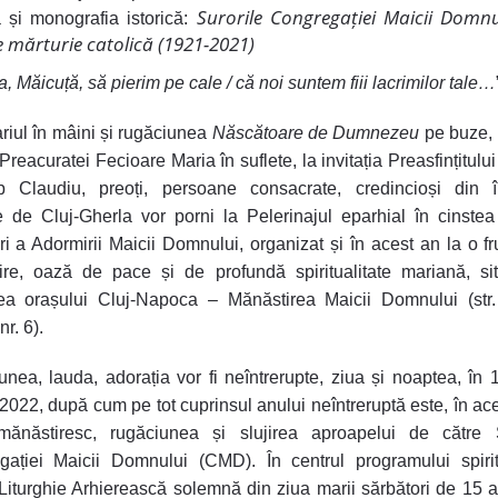
Surorile Congregației Maicii Domnu
 și monografia istorică:
 mărturie catolică (1921-2021)
, Măicuță, să pierim pe cale / că noi suntem fiii lacrimilor tale…
riul în mâini și rugăciunea
Născătoare de Dumnezeu
pe buze, 
Preacuratei Fecioare Maria în suflete, la invitația Preasfințitului
p Claudiu, preoți, persoane consacrate, credincioși din î
 de Cluj-Gherla vor porni la Pelerinajul eparhial în cinstea
ri a Adormirii Maicii Domnului, organizat și în acest an la o 
re, oază de pace și de profundă spiritualitate mariană, si
ea orașului Cluj-Napoca – Mănăstirea Maicii Domnului (str
r. 6).
nea, lauda, adorația vor fi neîntrerupte, ziua și noaptea, în 
2022, după cum pe tot cuprinsul anului neîntreruptă este, în ace
mănăstiresc, rugăciunea și slujirea aproapelui de către S
gației Maicii Domnului (CMD). În centrul programului spirit
Liturghie Arhierească solemnă din ziua marii sărbători de 15 