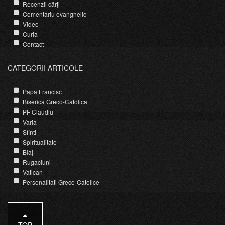
Recenzii cărți
Comentariu evanghelic
Video
Curia
Contact
CATEGORII ARTICOLE
Papa Francisc
Biserica Greco-Catolica
PF Claudiu
Varia
Sfinti
Spiritualitate
Blaj
Rugaciuni
Vatican
Personalitati Greco-Catolice
TOP