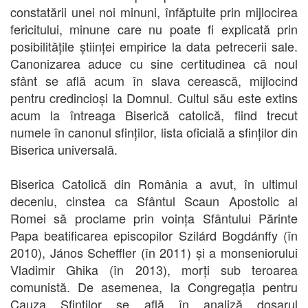
constatării unei noi minuni, înfăptuite prin mijlocirea
fericitului, minune care nu poate fi explicată prin
posibilitățile științei empirice la data petrecerii sale.
Canonizarea aduce cu sine certitudinea că noul
sfânt se află acum în slava cerească, mijlocind
pentru credincioși la Domnul. Cultul său este extins
acum la întreaga Biserică catolică, fiind trecut
numele în canonul sfinților, lista oficială a sfinților din
Biserica universală.
Biserica Catolică din România a avut, în ultimul
deceniu, cinstea ca Sfântul Scaun Apostolic al
Romei să proclame prin voința Sfântului Părinte
Papa beatificarea episcopilor Szilárd Bogdánffy (în
2010), János Scheffler (în 2011) și a monseniorului
Vladimir Ghika (în 2013), morți sub teroarea
comunistă. De asemenea, la Congregația pentru
Cauza Sfinților se află în analiză dosarul