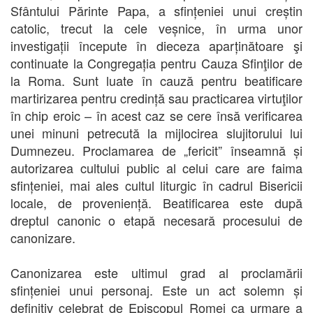
Sfântului Părinte Papa, a sfințeniei unui creștin
catolic, trecut la cele veșnice, în urma unor
investigații începute în dieceza aparținătoare şi
continuate la Congregația pentru Cauza Sfinţilor de
la Roma. Sunt luate în cauză pentru beatificare
martirizarea pentru credință sau practicarea virtuţilor
în chip eroic – în acest caz se cere însă verificarea
unei minuni petrecută la mijlocirea slujitorului lui
Dumnezeu. Proclamarea de „fericit” înseamnă și
autorizarea cultului public al celui care are faima
sfințeniei, mai ales cultul liturgic în cadrul Bisericii
locale, de proveniență. Beatificarea este după
dreptul canonic o etapă necesară procesului de
canonizare.
Canonizarea este ultimul grad al proclamării
sfințeniei unui personaj. Este un act solemn și
definitiv celebrat de Episcopul Romei ca urmare a