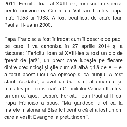
2011. Fericitul Ioan al XXIII-lea, cunoscut în special
pentru convocarea Conciliului Vatican II, a fost papă
între 1958 și 1963. A fost beatificat de către Ioan
Paul al II-lea în 2000.
Papa Francisc a fost întrebat cum îi descrie pe papii
pe care îi va canoniza în 27 aprilie 2014 și a
răspuns: ”Fericitul Ioan al XXIII-lea a fost un pic de
“preot de țară”, un preot care iubește pe fiecare
dintre credincioși și știe cum să aibă grijă de ei – el
a făcut acest lucru ca episcop și ca nunțiu. A fost
sfânt, răbdător, a avut un bun simț al umorului și,
mai ales prin convocarea Conciliului Vatican II a fost
un om curajos.” Despre Fericitul Ioan Paul al II-lea,
Papa Francisc a spus: ”Mă gândesc la el ca la
marele misionar al Bisericii pentru că el a fost un om
care a vestit Evanghelia pretutindeni”.