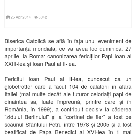
25 Apr 2014
5342
Biserica Catolică se află în fața unui eveniment de
importanță mondială, ce va avea loc duminică, 27
aprilie, la Roma: canonizarea fericiților Papi Ioan al
XXIII-lea și Ioan Paul al II-lea.
Fericitul Ioan Paul al II-lea, cunoscut ca un
globetrotter care a făcut 104 de călătorii în afara
Italiei (mai multe decât ale tuturor celorlalți papi de
dinaintea sa, luate împreună, printre care și în
România, în 1999), a contribuit decisiv la căderea
”zidului Berlinului” și a ”cortinei de fier” a fost pe
scaunul Sfântului Petru între 1978 și 2005 și a fost
beatificat de Papa Benedict al XVI-lea în 1 mai