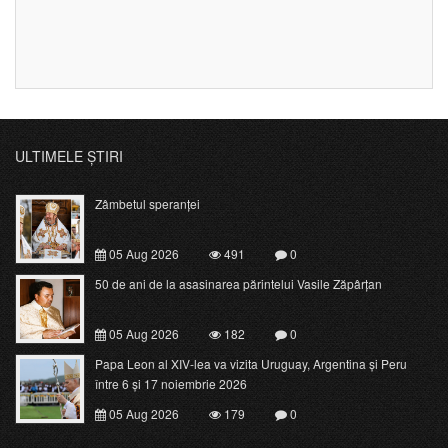
ULTIMELE ȘTIRI
Zâmbetul speranței
05 Aug 2026
491
0
50 de ani de la asasinarea părintelui Vasile Zăpârțan
05 Aug 2026
182
0
Papa Leon al XIV-lea va vizita Uruguay, Argentina și Peru
între 6 și 17 noiembrie 2026
05 Aug 2026
179
0