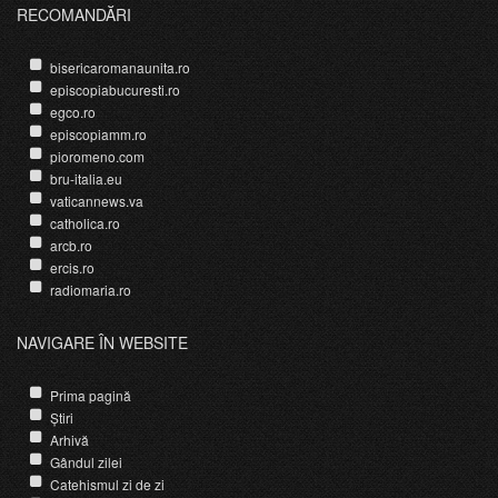
RECOMANDĂRI
bisericaromanaunita.ro
episcopiabucuresti.ro
egco.ro
episcopiamm.ro
pioromeno.com
bru-italia.eu
vaticannews.va
catholica.ro
arcb.ro
ercis.ro
radiomaria.ro
NAVIGARE ÎN WEBSITE
Prima pagină
Știri
Arhivă
Gândul zilei
Catehismul zi de zi