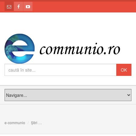
e-communio
Știri
Comunicat: Canonizarea fericiților Papi Ioan al XXIII-lea ș