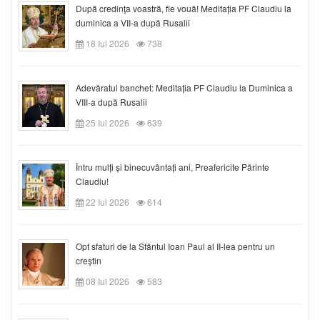
După credinţa voastră, fie vouă! Meditația PF Claudiu la
duminica a VII-a după Rusalii
18 Iul 2026
738
Adevăratul banchet: Meditația PF Claudiu la Duminica a
VIII-a după Rusalii
25 Iul 2026
639
Întru mulți și binecuvântați ani, Preafericite Părinte
Claudiu!
22 Iul 2026
614
Opt sfaturi de la Sfântul Ioan Paul al II-lea pentru un
creștin
08 Iul 2026
583