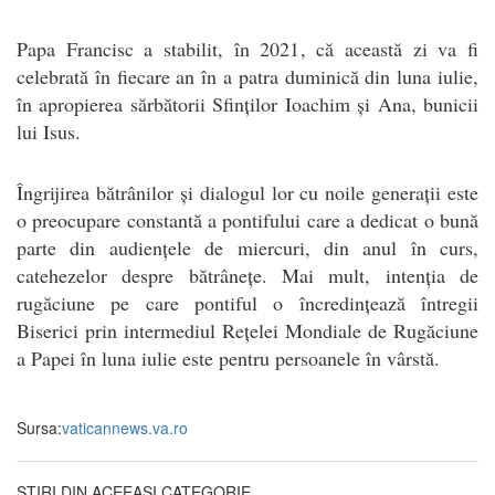
Papa Francisc a stabilit, în 2021, că această zi va fi
celebrată în fiecare an în a patra duminică din luna iulie,
în apropierea sărbătorii Sfinților Ioachim și Ana, bunicii
lui Isus.
Îngrijirea bătrânilor și dialogul lor cu noile generații este
o preocupare constantă a pontifului care a dedicat o bună
parte din audiențele de miercuri, din anul în curs,
catehezelor despre bătrânețe. Mai mult, intenția de
rugăciune pe care pontiful o încredințează întregii
Biserici prin intermediul Rețelei Mondiale de Rugăciune
a Papei în luna iulie este pentru persoanele în vârstă.
Sursa:
vaticannews.va.ro
ȘTIRI DIN ACEEAȘI CATEGORIE