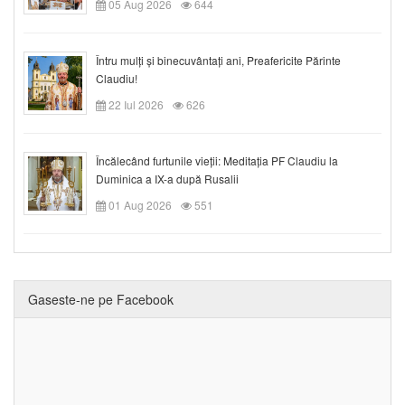
05 Aug 2026
644
Întru mulți și binecuvântați ani, Preafericite Părinte
Claudiu!
22 Iul 2026
626
Încălecând furtunile vieții: Meditația PF Claudiu la
Duminica a IX-a după Rusalii
01 Aug 2026
551
Gaseste-ne pe Facebook