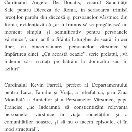
Cardinalul Angelo De Donatis, vicarul Sanctităţii
Sale pentru Dieceza de Roma, în scrisoarea trimisă
preoților parohi din dieceză și persoanelor vârstnice din
Roma, evidențiază că „ar fi frumos să se pregătească un
moment simplu și semnificativ pentru persoanele
vârstnice”, cum ar fi o Sfântă Liturghie de seară, în aer
liber, cu binecuvântarea persoanelor vârstnice și
împărțirea cinei. „Cu această ocazie”, scrie prelatul, „vă
îndemn să-i vizitați pe bătrâni la domiciliu sau în
aziluri”.
Cardinalul Kevin Farrell, prefect al Departamentului
pentru Laici, Familie și Viață, a reliefat că, prin Ziua
Mondială a Bunicilor și a Persoanelor Vârstnice, papa
Francisc „ne îndeamnă să conștientizăm relevanța
persoanelor vârstnice în viața societăților și a
comunităților noastre, și să nu o facem episodic, ci în
mod structural”.