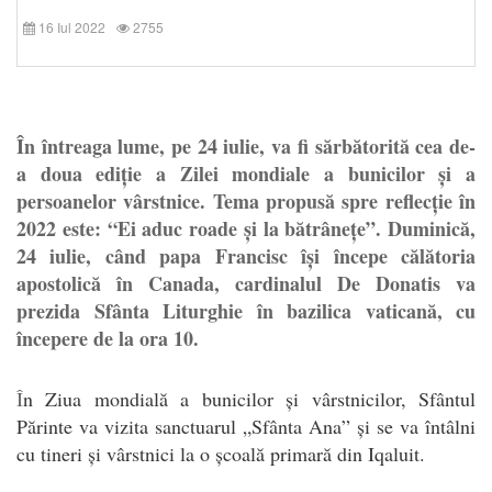
16 Iul 2022
2755
În întreaga lume, pe 24 iulie, va fi sărbătorită cea de-
a doua ediție a Zilei mondiale a bunicilor și a
persoanelor vârstnice. Tema propusă spre reflecție în
2022 este: “Ei aduc roade și la bătrânețe”. Duminică,
24 iulie, când papa Francisc își începe călătoria
apostolică în Canada, cardinalul De Donatis va
prezida Sfânta Liturghie în bazilica vaticană, cu
începere de la ora 10.
Î
n Ziua mondială a bunicilor și vârstnicilor, Sfântul
Părinte va vizita sanctuarul „Sfânta Ana” și se va întâlni
cu tineri și vârstnici la o școală primară din Iqaluit.