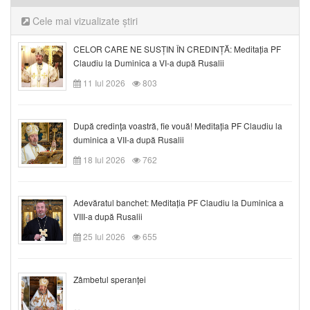
Cele mai vizualizate știri
CELOR CARE NE SUSȚIN ÎN CREDINȚĂ: Meditația PF
Claudiu la Duminica a VI-a după Rusalii
11 Iul 2026
803
După credinţa voastră, fie vouă! Meditația PF Claudiu la
duminica a VII-a după Rusalii
18 Iul 2026
762
Adevăratul banchet: Meditația PF Claudiu la Duminica a
VIII-a după Rusalii
25 Iul 2026
655
Zâmbetul speranței