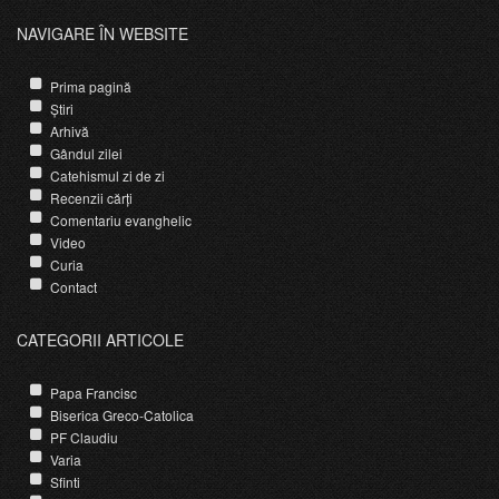
NAVIGARE ÎN WEBSITE
Prima pagină
Știri
Arhivă
Gândul zilei
Catehismul zi de zi
Recenzii cărți
Comentariu evanghelic
Video
Curia
Contact
CATEGORII ARTICOLE
Papa Francisc
Biserica Greco-Catolica
PF Claudiu
Varia
Sfinti