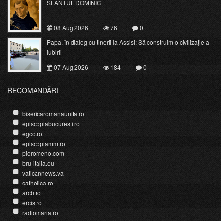
SFÂNTUL DOMINIC
08 Aug 2026
76
0
Papa, în dialog cu tinerii la Assisi: Să construim o civilizație a
iubirii
07 Aug 2026
184
0
RECOMANDĂRI
bisericaromanaunita.ro
episcopiabucuresti.ro
egco.ro
episcopiamm.ro
pioromeno.com
bru-italia.eu
vaticannews.va
catholica.ro
arcb.ro
ercis.ro
radiomaria.ro