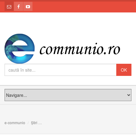
e-communio
Știri
De Ziua bunicilor, Sfinte Liturghii și vizite la bătrâni, la d