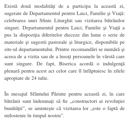
Există două modalități de a participa la această zi,
sugerate de Departamentul pentru Laici, Familie și Viață:
celebrarea unei Sfinte Liturghii sau vizitarea bătrânilor
singuri. Departamentul pentru Laici, Familie și Viață a
pus la dispoziția diferitelor dieceze din lume o serie de
materiale și sugestii pastorale și liturgice, disponibile pe
site-ul departamentului. Printre recomandări se numără și
aceea de a vizita sau de a însoți persoanele în vârstă care
sunt singure. De fapt, Biserica acordă o indulgență
plenară pentru acest act celor care îl înfăptuiesc în zilele
apropiate de 24 iulie.
În mesajul Sfântului Părinte pentru această zi, în care
bătrânii sunt îndemnați să fie „constructori ai revoluției
bunătății”, se amintește că vizitarea lor „este o faptă de
milostenie în timpul nostru”.