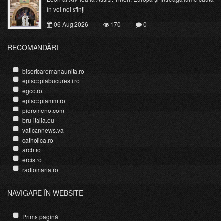
în voi noi sfinți
06 Aug 2026
170
0
RECOMANDĂRI
bisericaromanaunita.ro
episcopiabucuresti.ro
egco.ro
episcopiamm.ro
pioromeno.com
bru-italia.eu
vaticannews.va
catholica.ro
arcb.ro
ercis.ro
radiomaria.ro
NAVIGARE ÎN WEBSITE
Prima pagină