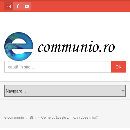
e-communio
Știri
Ce ne otrăvește zilnic, în doze mici?