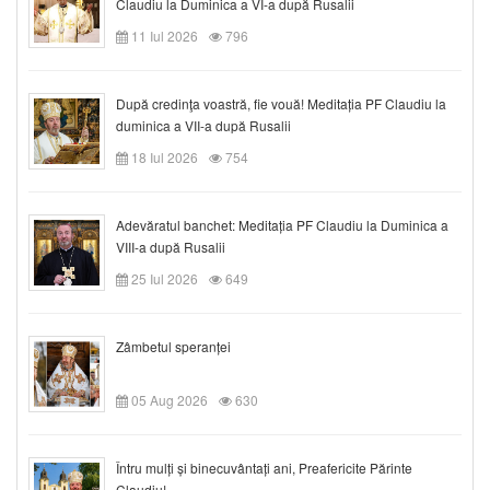
Claudiu la Duminica a VI-a după Rusalii
11 Iul 2026
796
După credinţa voastră, fie vouă! Meditația PF Claudiu la
duminica a VII-a după Rusalii
18 Iul 2026
754
Adevăratul banchet: Meditația PF Claudiu la Duminica a
VIII-a după Rusalii
25 Iul 2026
649
Zâmbetul speranței
05 Aug 2026
630
Întru mulți și binecuvântați ani, Preafericite Părinte
Claudiu!