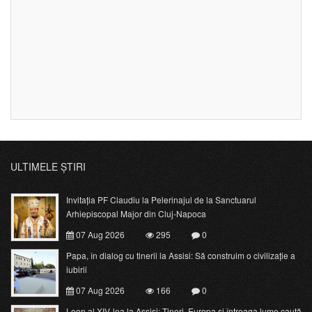
ULTIMELE ȘTIRI
Invitația PF Claudiu la Pelerinajul de la Sanctuarul
Arhiepiscopal Major din Cluj-Napoca
07 Aug 2026
295
0
Papa, în dialog cu tinerii la Assisi: Să construim o civilizație a
iubirii
07 Aug 2026
166
0
Leon al XIV-lea la Assisi: Tineri, Europa și întreaga lume caută