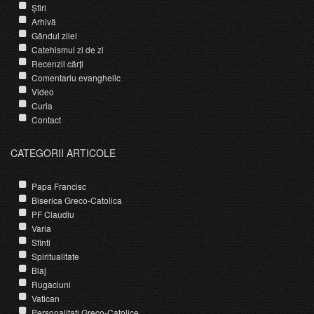
Știri
Arhivă
Gândul zilei
Catehismul zi de zi
Recenzii cărți
Comentariu evanghelic
Video
Curia
Contact
CATEGORII ARTICOLE
Papa Francisc
Biserica Greco-Catolica
PF Claudiu
Varia
Sfinti
Spiritualitate
Blaj
Rugaciuni
Vatican
Personalitati Greco-Catolice