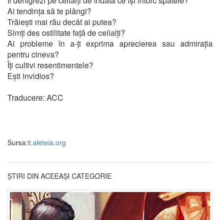
Îi denigrezi pe ceilalți de îndată ce își întorc spatele?
Ai tendința să te plângi?
Trăiești mai rău decât ai putea?
Simți des ostilitate față de ceilalți?
Ai probleme în a-ți exprima aprecierea sau admirația
pentru cineva?
Îți cultivi resentimentele?
Ești invidios?
Traducere: ACC
Sursa:
it.aleteia.org
ȘTIRI DIN ACEEAȘI CATEGORIE