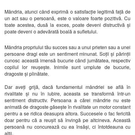
Mândria, atunci când exprimă o satisfacție legitimă față de
un act sau o persoană, este o valoare foarte pozitivă. Cu
toate acestea, dusă la exces, poate deveni distructivă și
poate deveni o adevărată boală a sufletului.
Mândria propriului tău succes sau a unui prieten sau a unei
persoane dragi este un sentiment minunat. Soții și părinții
cunosc această imensă bucurie când jumătatea, respectiv
copilul lor reușește. Inimile sunt umplute de bucurie,
dragoste și plinătate.
Dar aveți grijă, dacă fundamentul mândriei se află în
rivalitate și nu în iubire, aceasta se transformă într-un
sentiment distructiv. Persoana a cărei mândrie nu este
animată de dragoste găsește în rivalitate un motor constant
pentru a se ridica deasupra altora. Succesele o fac fericită
doar pentru că a reușit să învingă pe altcineva. Această
persoană nu concurează cu ea însăși, ci întotdeauna cu
alții.