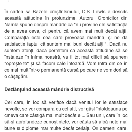
În cartea sa Bazele creștinismului, C.S. Lewis a descris
această atitudine în profunzime. Autorul Cronicilor din
Narnia spune despre mândrie că "nu provine din satisfacția
de a avea ceva, ci pentru că avem mai mult decât alții.
Comparația este cea care provoacă mândria, și ne dă
satisfacție faptul că suntem mai buni decât alții". Dacă nu
suntem atenți, dacă permitem ca această atitudine să se
înstaleze în inima noastră, va fi tot mai dificil să spunem
"oprește-te" și să facem cale întoarsă. Vom intra din ce în
ce mai mult într-o permanentă cursă pe care ne vom dori să
o câștigăm.
Dezlănțuind această mândrie distructivă
Cei care, în loc să verifice dacă venitul lor le satisface
nevoile, se vor compara cu ceilalți, vor găsi întotdeauna pe
cineva care câștigă mai mult decât ei... Sau unii, care în loc
să-și aprofundeze cunoștințele, vor căuta să aibă note mai
bune și diplome mai multe decât ceilalți. Ori oameni care,