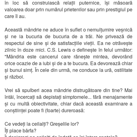
în loc să construiască relații puternice, își măsoară
valoarea doar prin numărul prietenilor sau prin prestigiul pe
care îl au.
Această mândrie ne aduce în suflet o nemulțumire veșnică
și ne ia bucuria de bucuria de a trăi. Ne privează de
respectul de sine și de satisfacțiile vieții. Ea ne otrăvește
zilnic în doze mici. C.S. Lewis o definește în felul următor:
"Mândria este cancerul care rănește mintea, devorând
orice ocazie de a iubi și de a te bucura. Ea devorează chiar
și bunul simț. În cele din urmă, ne conduce la ură, ostilitate
și război.
Vrei să spulberi acea mândrie distrugătoare din tine? Mai
întâi, încercați să depistați simptomele... fără menajamente
și cu multă obiectivitate, chiar dacă această examinare a
conștiinței poate fi (foarte) dureroasă:
Ce vedeți la ceilalți? Greșelile lor?
Îți place bârfa?