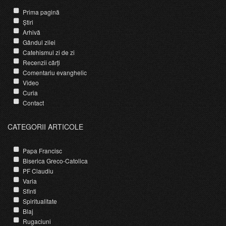
Prima pagină
Știri
Arhivă
Gândul zilei
Catehismul zi de zi
Recenzii cărți
Comentariu evanghelic
Video
Curia
Contact
CATEGORII ARTICOLE
Papa Francisc
Biserica Greco-Catolica
PF Claudiu
Varia
Sfinti
Spiritualitate
Blaj
Rugaciuni