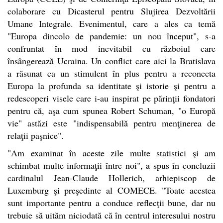
colaborare cu Dicasterul pentru Slujirea Dezvoltării
Umane Integrale. Evenimentul, care a ales ca temă
"Europa dincolo de pandemie: un nou început", s-a
confruntat în mod inevitabil cu războiul care
însângerează Ucraina. Un conflict care aici la Bratislava
a răsunat ca un stimulent în plus pentru a reconecta
Europa la profunda sa identitate şi istorie şi pentru a
redescoperi visele care i-au inspirat pe părinţii fondatori
pentru că, aşa cum spunea Robert Schuman, "o Europă
vie" astăzi este "indispensabilă pentru menţinerea de
relaţii paşnice".
"Am examinat în aceste zile multe statistici şi am
schimbat multe informaţii între noi", a spus în concluzii
cardinalul Jean-Claude Hollerich, arhiepiscop de
Luxemburg şi preşedinte al COMECE. "Toate acestea
sunt importante pentru a conduce reflecţii bune, dar nu
trebuie să uităm niciodată că în centrul interesului nostru