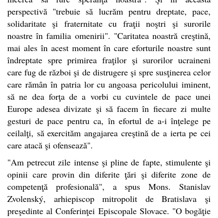
perspectivă "trebuie să lucrăm pentru dreptate, pace,
solidaritate şi fraternitate cu fraţii noştri şi surorile
noastre în familia omenirii". "Caritatea noastră creştină,
mai ales în acest moment în care eforturile noastre sunt
îndreptate spre primirea fraţilor şi surorilor ucraineni
care fug de război şi de distrugere şi spre susţinerea celor
care rămân în patria lor cu angoasa pericolului iminent,
să ne dea forţa de a vorbi cu cuvintele de pace unei
Europe adesea divizate şi să facem în fiecare zi multe
gesturi de pace pentru ca, în efortul de a-i înţelege pe
ceilalţi, să exercităm angajarea creştină de a ierta pe cei
care atacă şi ofensează".
"Am petrecut zile intense şi pline de fapte, stimulente şi
opinii care provin din diferite ţări şi diferite zone de
competenţă profesională", a spus Mons. Stanislav
Zvolenský, arhiepiscop mitropolit de Bratislava şi
preşedinte al Conferinţei Episcopale Slovace. "O bogăţie