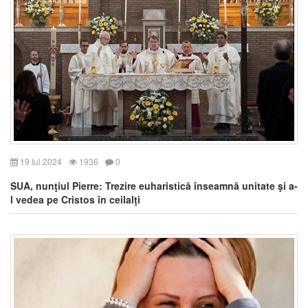
19 Iul 2024
1936
0
SUA, nunţiul Pierre: Trezire euharistică înseamnă unitate şi a-
l vedea pe Cristos în ceilalţi