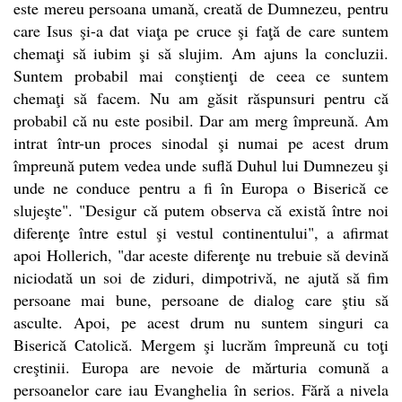
este mereu persoana umană, creată de Dumnezeu, pentru
care Isus şi-a dat viaţa pe cruce şi faţă de care suntem
chemaţi să iubim şi să slujim. Am ajuns la concluzii.
Suntem probabil mai conştienţi de ceea ce suntem
chemaţi să facem. Nu am găsit răspunsuri pentru că
probabil că nu este posibil. Dar am merg împreună. Am
intrat într-un proces sinodal şi numai pe acest drum
împreună putem vedea unde suflă Duhul lui Dumnezeu şi
unde ne conduce pentru a fi în Europa o Biserică ce
slujeşte". "Desigur că putem observa că există între noi
diferenţe între estul şi vestul continentului", a afirmat
apoi Hollerich, "dar aceste diferenţe nu trebuie să devină
niciodată un soi de ziduri, dimpotrivă, ne ajută să fim
persoane mai bune, persoane de dialog care ştiu să
asculte. Apoi, pe acest drum nu suntem singuri ca
Biserică Catolică. Mergem şi lucrăm împreună cu toţi
creştinii. Europa are nevoie de mărturia comună a
persoanelor care iau Evanghelia în serios. Fără a nivela