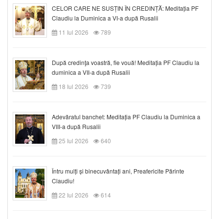
CELOR CARE NE SUSȚIN ÎN CREDINȚĂ: Meditația PF
Claudiu la Duminica a VI-a după Rusalii
11 Iul 2026
789
După credinţa voastră, fie vouă! Meditația PF Claudiu la
duminica a VII-a după Rusalii
18 Iul 2026
739
Adevăratul banchet: Meditația PF Claudiu la Duminica a
VIII-a după Rusalii
25 Iul 2026
640
Întru mulți și binecuvântați ani, Preafericite Părinte
Claudiu!
22 Iul 2026
614