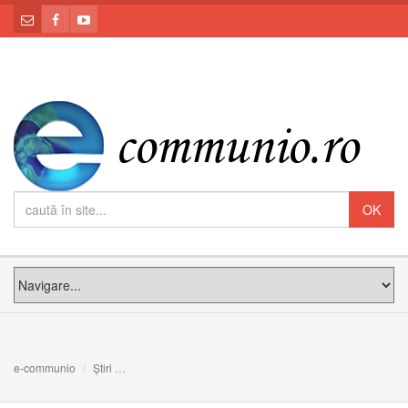
e-communio
Știri
A fi în Europa o Biserică ce slujeşte şi are forţa de a fac