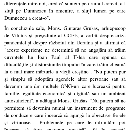
diferenţele între noi, cred că suntem pe drumul corect, a-l
sluji pe Dumnezeu în omenire, a sluji lumea pe care
Dumnezeu a creat-o".
În concluziile sale, Mons. Gintaras Grušas, arhiepiscop
de Vilnius şi preşedinte al CCEE, a vorbit despre criza
pandemiei şi despre războiul din Ucraina şi a afirmat că
"aceste experienţe ne determină să ne angajăm să trăim
cuvintele lui Ioan Paul al II-lea care spunea că
dificultăţile şi distorsiunile timpului în care trăim cheamă
la o mai mare mărturie a vieţii creştine". "Nu putem pur
şi simplu să adoptăm agendele altor persoane sau să
devenim una din multele ONG-uri care lucrează pentru
familie, egalitate economică şi digitală sau un ambient
autosuficient", a adăugat Mons. Grušas. "Nu putem să ne
permitem să devenim numai un instrument de programe
de conducere care încearcă să ajungă la obiective fie ele
şi virtuoase". "Problemele pe care le înfruntăm pot
încerca să fure speranţa noastră". Şi în această