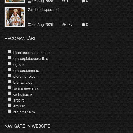
06 Aug 2026
101
0
Zâmbetul speranței
05 Aug 2026
537
0
RECOMANDĂRI
bisericaromanaunita.ro
episcopiabucuresti.ro
egco.ro
episcopiamm.ro
pioromeno.com
bru-italia.eu
vaticannews.va
catholica.ro
arcb.ro
ercis.ro
radiomaria.ro
NAVIGARE ÎN WEBSITE