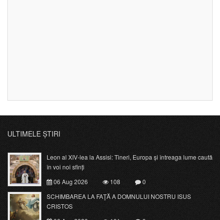
ULTIMELE ȘTIRI
Leon al XIV-lea la Assisi: Tineri, Europa și întreaga lume caută
în voi noi sfinți
06 Aug 2026
108
0
SCHIMBAREA LA FAŢĂ A DOMNULUI NOSTRU ISUS
CRISTOS