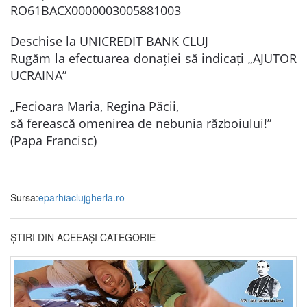
RO61BACX0000003005881003
Deschise la UNICREDIT BANK CLUJ
Rugăm la efectuarea donației să indicați „AJUTOR
UCRAINA”
„Fecioara Maria, Regina Păcii,
să ferească omenirea de nebunia războiului!”
(Papa Francisc)
Sursa:
eparhiaclujgherla.ro
ȘTIRI DIN ACEEAȘI CATEGORIE