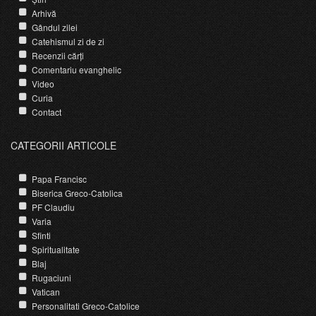
Arhivă
Gândul zilei
Catehismul zi de zi
Recenzii cărți
Comentariu evanghelic
Video
Curia
Contact
CATEGORII ARTICOLE
Papa Francisc
Biserica Greco-Catolica
PF Claudiu
Varia
Sfinti
Spiritualitate
Blaj
Rugaciuni
Vatican
Personalitati Greco-Catolice