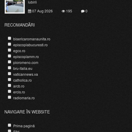
iubirii
07 Aug 2026
195
0
RECOMANDĂRI
bisericaromanaunita.ro
episcopiabucuresti.ro
egco.ro
episcopiamm.ro
pioromeno.com
bru-italia.eu
vaticannews.va
catholica.ro
arcb.ro
ercis.ro
radiomaria.ro
NAVIGARE ÎN WEBSITE
Prima pagină
Știri