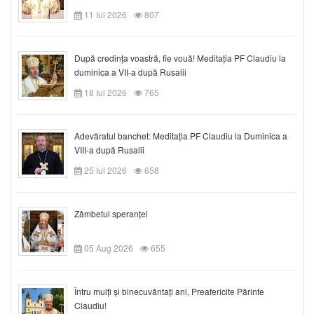
11 Iul 2026
807
După credinţa voastră, fie vouă! Meditația PF Claudiu la
duminica a VII-a după Rusalii
18 Iul 2026
765
Adevăratul banchet: Meditația PF Claudiu la Duminica a
VIII-a după Rusalii
25 Iul 2026
658
Zâmbetul speranței
05 Aug 2026
655
Întru mulți și binecuvântați ani, Preafericite Părinte
Claudiu!