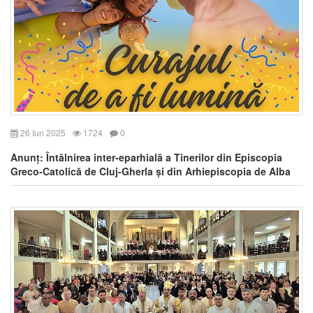
26 Iun 2025
1724
0
Anunț: Întâlnirea inter-eparhială a Tinerilor din Episcopia
Greco-Catolică de Cluj-Gherla și din Arhiepiscopia de Alba
Iulia și Făgăraș