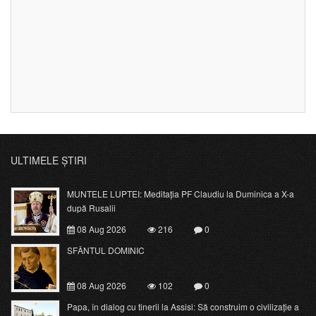
ULTIMELE ȘTIRI
MUNTELE LUPTEI: Meditația PF Claudiu la Duminica a X-a
după Rusalii
08 Aug 2026
216
0
SFÂNTUL DOMINIC
08 Aug 2026
102
0
Papa, în dialog cu tinerii la Assisi: Să construim o civilizație a