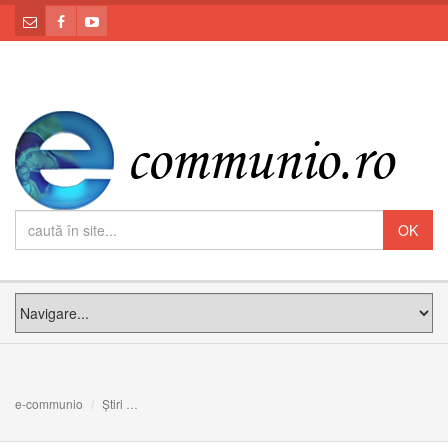
e-communio
Știri
Anunț: Apel umanitar pentru ajutorarea refugiaților din U