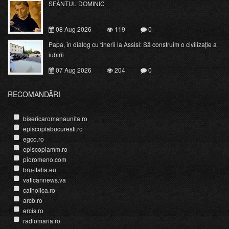
SFÂNTUL DOMINIC
08 Aug 2026
119
0
Papa, în dialog cu tinerii la Assisi: Să construim o civilizație a
iubirii
07 Aug 2026
204
0
RECOMANDĂRI
bisericaromanaunita.ro
episcopiabucuresti.ro
egco.ro
episcopiamm.ro
pioromeno.com
bru-italia.eu
vaticannews.va
catholica.ro
arcb.ro
ercis.ro
radiomaria.ro