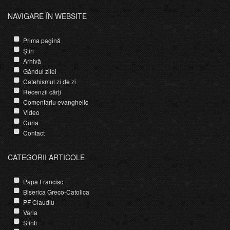
NAVIGARE ÎN WEBSITE
Prima pagină
Știri
Arhivă
Gândul zilei
Catehismul zi de zi
Recenzii cărți
Comentariu evanghelic
Video
Curia
Contact
CATEGORII ARTICOLE
Papa Francisc
Biserica Greco-Catolica
PF Claudiu
Varia
Sfinti