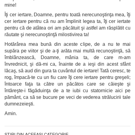
mine!
Îţi cer iertare, Doamne, pentru toată nerecunoştinţa mea, îţi
cer iertare pentru că nu am împlinit legea ta, îţi cer iertate
pentru că de atâtea ori am păcătuit şi astfel am răsplătit cu
răutate şi nerecunoştinţă milostivirea ta!
Hotărârea mea bună din aceste clipe, de a nu te mai
supăra pe viitor şi de a-ţi arăta mai multă recunoştinţă, să
îmblânzească, Doamne, mânia ta, de care m-am
învrednicit, şi dă-mi ca, înainte de a ieşi din acest sfânt
lăcaş, să aud din gura ta cuvântul de iertare! Tată ceresc, te
rog, împacă-te cu un fiu care îţi cere iertare pentru greşeli;
întoarce faţa ta către un păcătos care se căieşte şi
întăreşte-i făgăduinţa de a te iubi cu statornicie aici pe
pământ, ca să se bucure pe veci de vederea strălucirii tale
dumnezeieşti.
Amin.
ȘTIRI DIN ACEEAȘI CATEGORIE