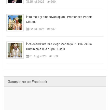
25 Iul 2026
660
Întru mulți și binecuvântați ani, Preafericite Părinte
Claudiu!
22 Iul 2026
637
Încălecând furtunile vieții: Meditația PF Claudiu la
Duminica a IX-a după Rusalii
01 Aug 2026
563
Gaseste-ne pe Facebook