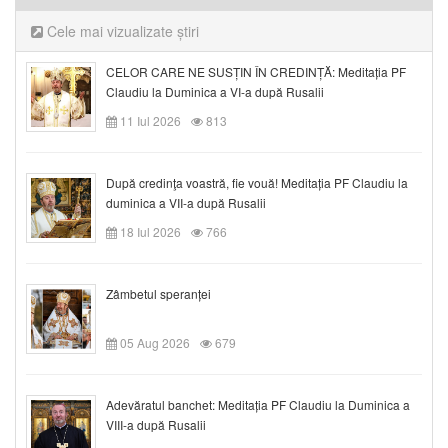
Cele mai vizualizate știri
CELOR CARE NE SUSȚIN ÎN CREDINȚĂ: Meditația PF
Claudiu la Duminica a VI-a după Rusalii
11 Iul 2026
813
După credinţa voastră, fie vouă! Meditația PF Claudiu la
duminica a VII-a după Rusalii
18 Iul 2026
766
Zâmbetul speranței
05 Aug 2026
679
Adevăratul banchet: Meditația PF Claudiu la Duminica a
VIII-a după Rusalii