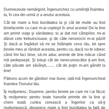
Dumnezeule nemărginit, îngenunchez cu umilinţă înaintea
ta, în cea din urmă zi a anului acestuia.
Cât de mare a fost bunătatea ta şi cât de multe au fost
binefacerile cu care m-ai copleşit în anul acesta! De la tine
am primit viaţa şi sănătatea; tu ai dat rod câmpiilor, mi-ai
dăruit cele trebuincioase, şi de câte nenorociri m-ai păzit!
Şi dacă ai îngăduit să mi se întâmple ceva rău, tot spre
binele meu ai rânduit aceasta, pentru ca, dacă nu te iubesc
când îmi faci bine, să-mi aduc aminte de tine măcar când
mă pedepseşti. Şi totuşi cât de nerecunoscător ţi-am fost,
câte păcate am săvârşit,........ cât de puţin m-am gândit la
tine!
Pătruns acum de gânduri mai bune, iată-mă îngenuncheat
înaintea Tronului tău.
Îţi mulţumesc, Doamne, pentru binele pe care mi l-ai făcut;
îţi mulţumesc pentru toate harurile primite de la tine şi
chem toată curtea cerească a îngerilor ca să-ţi
mulţumească, deoarece mare a fost bunătatea ta faţă de