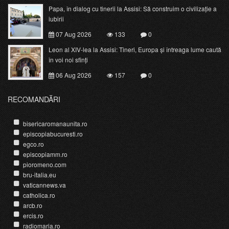
Papa, în dialog cu tinerii la Assisi: Să construim o civilizație a
iubirii
07 Aug 2026
133
0
Leon al XIV-lea la Assisi: Tineri, Europa și întreaga lume caută
în voi noi sfinți
06 Aug 2026
157
0
RECOMANDĂRI
bisericaromanaunita.ro
episcopiabucuresti.ro
egco.ro
episcopiamm.ro
pioromeno.com
bru-italia.eu
vaticannews.va
catholica.ro
arcb.ro
ercis.ro
radiomaria.ro