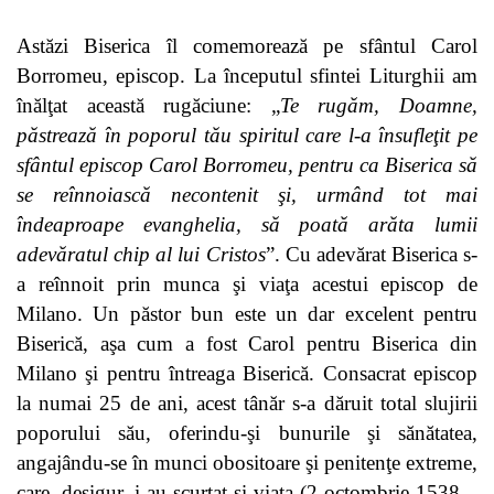
Astăzi Biserica îl comemorează pe sfântul Carol
Borromeu, episcop. La începutul sfintei Liturghii am
înălţat această rugăciune: „
Te rugăm, Doamne,
păstrează în poporul tău spiritul care l-a însufleţit pe
sfântul episcop Carol Borromeu, pentru ca Biserica să
se reînnoiască necontenit şi, urmând tot mai
îndeaproape evanghelia, să poată arăta lumii
adevăratul chip al lui Cristos
”. Cu adevărat Biserica s-
a reînnoit prin munca şi viaţa acestui episcop de
Milano. Un păstor bun este un dar excelent pentru
Biserică, aşa cum a fost Carol pentru Biserica din
Milano şi pentru întreaga Biserică. Consacrat episcop
la numai 25 de ani, acest tânăr s-a dăruit total slujirii
poporului său, oferindu-şi bunurile şi sănătatea,
angajându-se în munci obositoare şi penitenţe extreme,
care, desigur, i-au scurtat şi viaţa (2 octombrie 1538 –