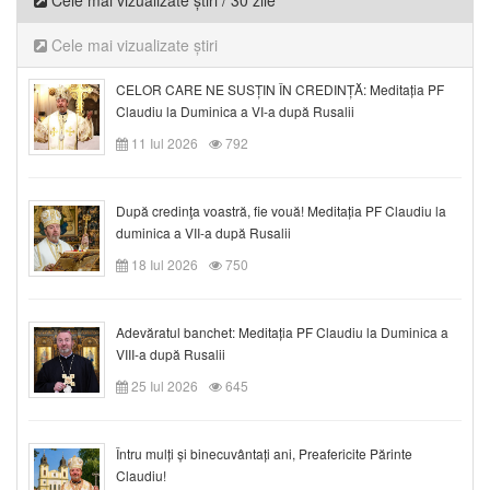
Cele mai vizualizate știri
CELOR CARE NE SUSȚIN ÎN CREDINȚĂ: Meditația PF
Claudiu la Duminica a VI-a după Rusalii
11 Iul 2026
792
După credinţa voastră, fie vouă! Meditația PF Claudiu la
duminica a VII-a după Rusalii
18 Iul 2026
750
Adevăratul banchet: Meditația PF Claudiu la Duminica a
VIII-a după Rusalii
25 Iul 2026
645
Întru mulți și binecuvântați ani, Preafericite Părinte
Claudiu!