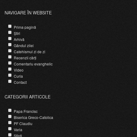
NAVIGARE ÎN WEBSITE
Prima pagină
Știri
Arhivă
Gândul zilei
Catehismul zi de zi
Recenzii cărți
Comentariu evanghelic
Video
Curia
Contact
CATEGORII ARTICOLE
Papa Francisc
Biserica Greco-Catolica
PF Claudiu
Varia
Sfinti