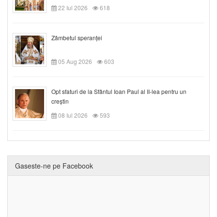
22 Iul 2026
618
Zâmbetul speranței
05 Aug 2026
603
Opt sfaturi de la Sfântul Ioan Paul al II-lea pentru un
creștin
08 Iul 2026
593
Gaseste-ne pe Facebook