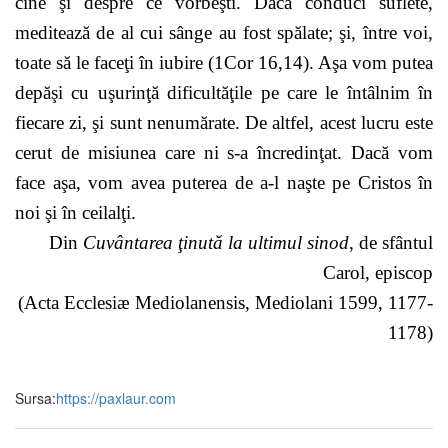
cine şi despre ce vorbeşti. Dacă conduci suflete,
meditează de al cui sânge au fost spălate; şi, între voi,
toate să le faceţi în iubire (1Cor 16,14). Aşa vom putea
depăşi cu uşurinţă dificul­tăţile pe care le întâlnim în
fiecare zi, şi sunt nenumărate. De altfel, acest lucru este
cerut de misiunea care ni s-a încredinţat. Dacă vom
face aşa, vom avea puterea de a-l naşte pe Cristos în
noi şi în ceilalţi.
Din
Cuvântarea ţinută la ultimul sinod
, de sfântul
Carol, episcop
(Acta Ecclesiæ Mediolanensis, Mediolani 1599, 1177-
1178)
Sursa:
https://paxlaur.com