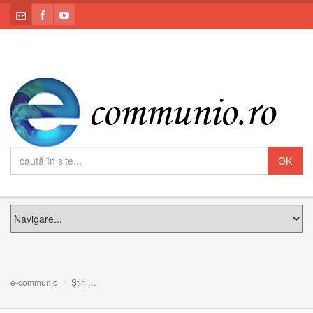
e-communio
Știri
Sfântul Carol Borromeu: nu cumva una să spui şi alta să 