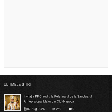
ULTIMELE ȘTIRI
Invitația PF Claudiu la Pelerinajul de la Sanctuarul
Arhiepiscopal Major din Cluj-Napoca
07 Aug 2026
250
0