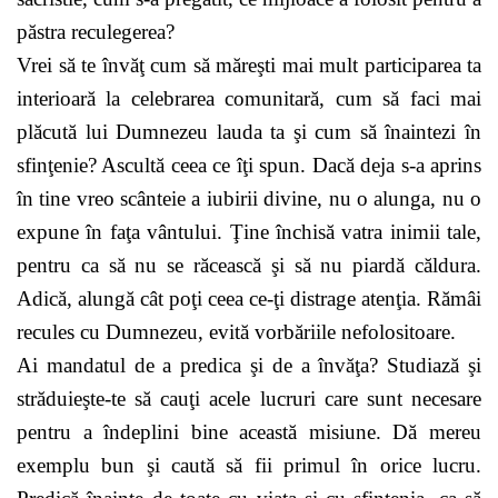
păstra recu­legerea?
Vrei să te învăţ cum să măreşti mai mult participarea ta
interioară la celebrarea comunitară, cum să faci mai
plăcută lui Dumnezeu lauda ta şi cum să înaintezi în
sfinţenie? Ascultă ceea ce îţi spun. Dacă deja s-a aprins
în tine vreo scânteie a iubirii divine, nu o alunga, nu o
expune în faţa vântului. Ţine închisă vatra inimii tale,
pentru ca să nu se răcească şi să nu piardă căldura.
Adică, alungă cât poţi ceea ce-ţi distrage atenţia. Rămâi
recules cu Dumnezeu, evită vorbăriile nefolositoare.
Ai mandatul de a predica şi de a învăţa? Studiază şi
străduieşte-te să cauţi acele lucruri care sunt necesare
pentru a îndeplini bine această misiune. Dă mereu
exem­plu bun şi caută să fii primul în orice lucru.