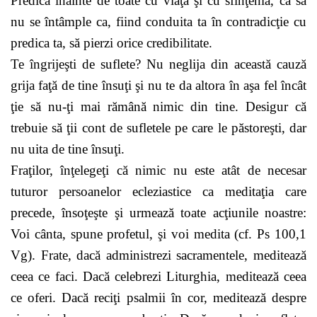
Predică înainte de toate cu viaţa şi cu sfinţenia, ca să
nu se întâmple ca, fiind conduita ta în contradicţie cu
predica ta, să pierzi orice credibilitate.
Te îngrijeşti de suflete? Nu neglija din această cauză
grija faţă de tine însuţi şi nu te da altora în aşa fel încât
ţie să nu-ţi mai rămână nimic din tine. Desigur că
trebuie să ţii cont de sufletele pe care le păstoreşti, dar
nu uita de tine însuţi.
Fraţilor, înţelegeţi că nimic nu este atât de necesar
tuturor persoanelor ecleziastice ca meditaţia care
precede, însoţeşte şi urmează toate acţiunile noastre:
Voi cânta, spune profetul, şi voi medita (cf. Ps 100,1
Vg). Frate, dacă administrezi sacramentele, meditează
ceea ce faci. Dacă celebrezi Liturghia, meditează ceea
ce oferi. Dacă reciţi psalmii în cor, meditează despre