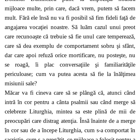
mijloace multe, prin care, dacă vrem, putem să facem
mult. Fără ele însă nu va fi posibil să fim fideli faţă de
angajarea vocaţiei noastre. Să luăm cazul unui preot
care recu­noaşte că trebuie să fie unul care temperează,
care să dea exemplu de comportament sobru şi sfânt,
dar care apoi refuză orice mortificare, nu posteşte, nu
se roagă, îi plac conversaţiile şi familiarităţile
periculoase; cum va putea acesta să fie la înălţimea
misiunii sale?
Măcar va fi cineva care să se plângă că, atunci când
intră în cor pentru a cânta psalmii sau când merge să
cele­breze Liturghia, mintea sa este plină de mii de
preo­cupări care distrag atenţia. Însă înainte de a merge
în cor sau de a începe Liturghia, cum s-a comportat în
sacristie, cum s-a pregătit, ce mijloace a folosit pentru a