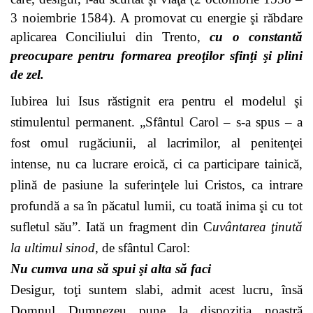
3 noiembrie 1584). A promovat cu energie şi răbdare
aplicarea Conciliului din Trento,
cu o constantă
preocupare pentru formarea preoţilor sfinţi şi plini
de zel.
Iubirea lui Isus răstignit era pentru el modelul şi
stimulentul permanent. „Sfântul Carol – s-a spus – a
fost omul rugăciunii, al lacrimilor, al penitenţei
intense, nu ca lucrare eroică, ci ca participare tainică,
plină de pasiune la suferinţele lui Cristos, ca intrare
profundă a sa în păcatul lumii, cu toată inima şi cu tot
sufletul său”. Iată un fragment din C
uvântarea ţinută
la ultimul sinod
, de sfântul Carol:
Nu cumva una să spui şi alta să faci
Desigur, toţi suntem slabi, admit acest lucru, însă
Domnul Dumnezeu pune la dispoziţia noastră