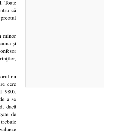
l. Toate
entru că
preotul
un minor
eauna şi
confesor
nţilor,
sorul nu
are cere
l 980).
 de a se
nd, dacă
egate de
 trebuie
valueze