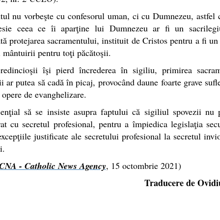
tul nu vorbeşte cu confesorul uman, ci cu Dumnezeu, astfel 
esie ceea ce îi aparţine lui Dumnezeu ar fi un sacrilegi
tă protejarea sacramentului, instituit de Cristos pentru a fi un
l mântuirii pentru toţi păcătoşii.
edincioşii îşi pierd încrederea în sigiliu, primirea sacra
i ar putea să cadă în picaj, provocând daune foarte grave sufle
i opere de evanghelizare.
enţial să se insiste asupra faptului că sigiliul spovezii nu 
t cu secretul profesional, pentru a împiedica legislaţia sec
excepţiile justificate ale secretului profesional la secretul invio
i.
CNA - Catholic News Agency
, 15 octombrie 2021)
Traducere de Ovidi