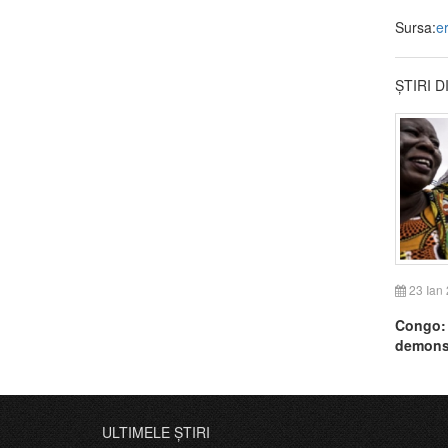
Sursa:
er
ȘTIRI 
23 Ian
Congo: 
demonstr
ULTIMELE ȘTIRI