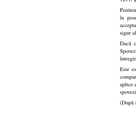
Peniten
în pos
accepta
sigur a
Dacă cr
Spovezi
întregi
Este es
compara
aplice 
spovezi
(După