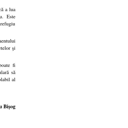
că a lua
u. Este
 refugiu
mentului
telor şi
poate fi
ulară să
labil al
u Bişog