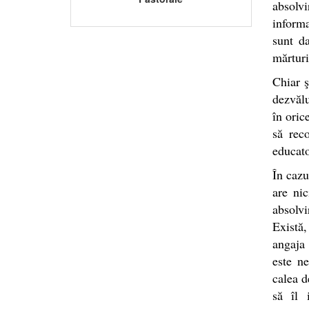
absolvi
informa
sunt d
mărturi
Chiar ş
dezvălu
în oric
să rec
educator
În cazu
are nic
absolv
Există,
angaja 
este ne
calea d
să îl 