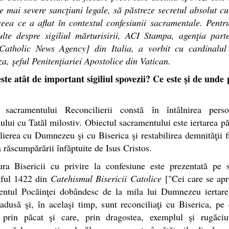
e mai severe sancţiuni legale, să păstreze secretul absolut cu
ceea ce a aflat în contextul confesiunii sacramentale. Pentr
lte despre sigiliul mărturisirii, ACI Stampa, agenţia part
atholic News Agency] din Italia, a vorbit cu cardinalu
a, şeful Penitenţiariei Apostolice din Vatican.
ste atât de important sigiliul spovezii? Ce este şi de unde
 sacramentului Reconcilierii constă în întâlnirea pers
ului cu Tatăl milostiv. Obiectul sacramentului este iertarea pă
lierea cu Dumnezeu şi cu Biserica şi restabilirea demnităţii fi
a răscumpărării înfăptuite de Isus Cristos.
ura Bisericii cu privire la confesiune este prezentată pe 
aful 1422 din
Catehismul Bisericii Catolice
["Cei care se apr
entul Pocăinţei dobândesc de la mila lui Dumnezeu iertare
adusă şi, în acelaşi timp, sunt reconciliaţi cu Biserica, pe
o prin păcat şi care, prin dragostea, exemplul şi rugăciu