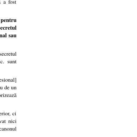
ă a fost
 pentru
ecretul
onal sau
secretul
tc. sunt
esional]
au de un
orizează
rior, ci
vat nici
 canonul