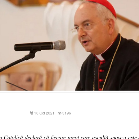
16 Oct 2021
3196
a Catolică declară că fiecare preot care ascultă spovezi este 