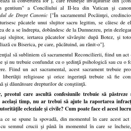
ează la convertirea lor"], care reuneşte învăţăturile din [cons
 gentium" a Conciliului al II-lea din Vatican şi cano
dul de Drept Canonic
["În sacramentul Pocăinţei, credincio
turisesc păcatele unui slujitor sacru legitim, se căiesc de e
ea de a se îndrepta, dobândesc de la Dumnezeu, prin dezlega
aşi slujitor, iertarea păcatelor săvârşite după Botez, şi tot
liază cu Biserica, pe care, păcătuind, au rănit-o"].
enţial să subliniem că sacramentul Reconcilierii, fiind un act 
e şi nu trebuie confundat cu o şedinţă psihologică sau cu o 
ere. Fiind un act sacramental, acest sacrament trebuie pro
libertăţii religioase şi orice ingerinţă trebuie să fie con
mă şi dăunătoare drepturilor de conştiinţă.
, preotul care ascultă confesiunile trebuie să păstreze si
n acelaşi timp, nu ar trebui să ajute la raportarea infracţ
utorităţile ecleziale şi civile? Cum poate face el acest lucr
ea ce se spune la spovadă, din momentul în care acest act 
 cu semnul crucii şi până în momentul în care se încheie,