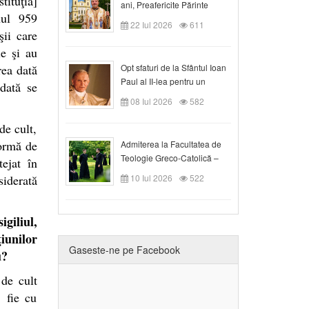
tituţia]
ani, Preafericite Părinte
nul 959
Claudiu!
22 Iul 2026
611
şii care
le şi au
rea dată
Opt sfaturi de la Sfântul Ioan
Paul al II-lea pentru un
odată se
creștin
08 Iul 2026
582
de cult,
formă de
Admiterea la Facultatea de
Teologie Greco-Catolică –
tejat în
Departamentul Blaj în anul
siderată
10 Iul 2026
522
universitar 2026/2027
giliul,
iunilor
Gaseste-ne pe Facebook
u?
de cult
 fie cu