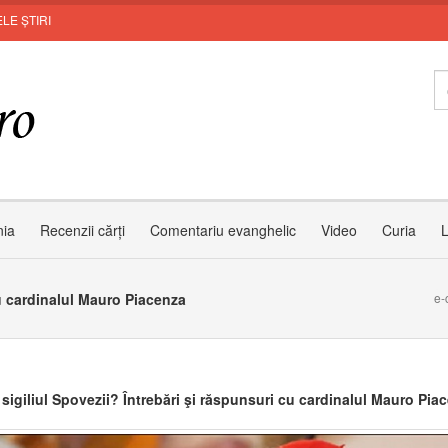
LE ȘTIRI
Zâm
nia
Recenzii cărți
Comentariu evanghelic
Video
Curia
L
cu cardinalul Mauro Piacenza
e-
 sigiliul Spovezii? Întrebări şi răspunsuri cu cardinalul Mauro Pia