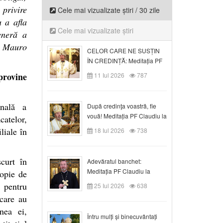
 privire
Cele mai vizualizate știri / 30 zile
u a afla
Cele mai vizualizate știri
eneră a
l Mauro
CELOR CARE NE SUSȚIN
ÎN CREDINȚĂ: Meditația PF
Claudiu la Duminica a VI-a
 provine
11 Iul 2026
787
după Rusalii
onală a
După credinţa voastră, fie
vouă! Meditația PF Claudiu la
catelor,
duminica a VII-a după Rusalii
liale în
18 Iul 2026
738
scurt în
Adevăratul banchet:
Meditația PF Claudiu la
opie de
Duminica a VIII-a după
 pentru
25 Iul 2026
638
Rusalii
 care au
nea ei,
Întru mulți și binecuvântați