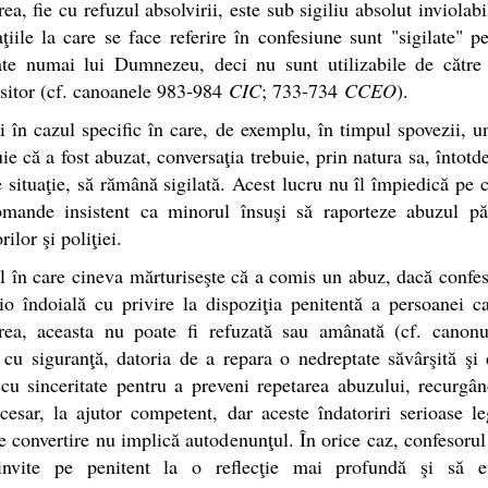
rea, fie cu refuzul absolvirii, este sub sigiliu absolut inviolabi
ţiile la care se face referire în confesiune sunt "sigilate" p
ate numai lui Dumnezeu, deci nu sunt utilizabile de către 
sitor (cf. canoanele 983-984
CIC
; 733-734
CCEO
).
i în cazul specific în care, de exemplu, în timpul spovezii, 
ie că a fost abuzat, conversaţia trebuie, prin natura sa, întotd
e situaţie, să rămână sigilată. Acest lucru nu îl împiedică pe 
omande insistent ca minorul însuşi să raporteze abuzul pări
ilor şi poliţiei.
l în care cineva mărturiseşte că a comis un abuz, dacă confe
io îndoială cu privire la dispoziţia penitentă a persoanei c
irea, aceasta nu poate fi refuzată sau amânată (cf. canonu
 cu siguranţă, datoria de a repara o nedreptate săvârşită şi
cu sinceritate pentru a preveni repetarea abuzului, recurgâ
cesar, la ajutor competent, dar aceste îndatoriri serioase l
e convertire nu implică autodenunţul. În orice caz, confesorul
invite pe penitent la o reflecţie mai profundă şi să e