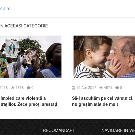
cis.ro
DIN ACEEAȘI CATEGORIE
 2018
4318
0
15 Apr 2017
4675
0
împiedicare violentă a
Să-i ascultăm pe cei vârstnici,
ațiilor. Zece preoți arestați
nu greșim atât de mult
RECOMANDĂRI
NAVIGARE ÎN W