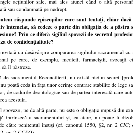
nţele acţiunilor sale, mai ales atunci când o altă persoan
ată sau condamnată pe nedrept.
tem răspunde episcopilor care sunt tentaţi, chiar dacă
iv întemeiat, să cedeze o parte din obligaţia de a păstra s
esiune? Prin ce diferă sigiliul spovezii de secretul profesi
za de confidenţialitate?
 evitată cu desăvârşire compararea sigiliului sacramental cu 
onal pe care, de exemplu, medicii, farmaciştii, avocaţii e
 să îl păstreze.
ă de sacramentul Reconcilierii, nu există niciun secret [prof
 nu poată ceda în faţa unor cerinţe contrare stabilite de lege s
or, de codurile deontologice sau de partea interesată care aut
rea acestuia.
l spovezii, pe de altă parte, nu este o obligaţie impusă din exte
ţă intrinsecă a sacramentului şi, ca atare, nu poate fi dizol
e către penitentul însuşi (cf. canonul 1550, §2, nr. 2
CIC
;
2, nr. 2
CCEO
).