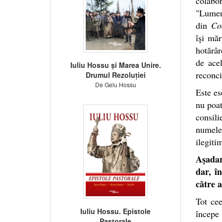
colabor
"Lumen
din
Co
îşi măr
hotărâr
de acel
Iuliu Hossu și Marea Unire.
reconci
Drumul Rezoluției
De Gelu Hossu
Este es
nu poat
consili
numele 
ilegiti
Aşadar
dar, î
către a
Tot ce
Iuliu Hossu. Epistole
începe
Pastorale