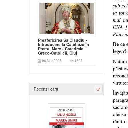
sub cel
la tot 
mai mu
CNA [C
Piacenz
Preafericirea Sa Claudiu -
De ce e
Introducere la Cateheze în
Postul Mare - Catedrala
legea?
Greco-Catolică, Cluj
Natura
06 Mar 2026
1697
păcătos
reconci
virtute
Recenzii cărți
Învăţăt
paragr
sacram
ofensa 
rănit-