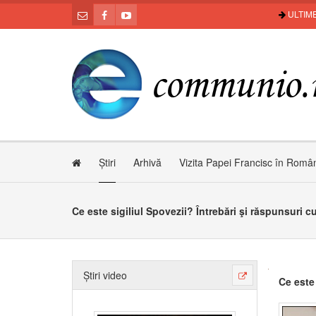
ULTIME
Știri
Arhivă
Vizita Papei Francisc în Româ
Ce este sigiliul Spovezii? Întrebări şi răspunsuri 
Știri video
Ce este