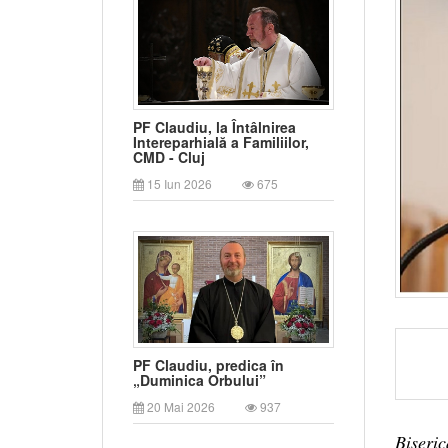
PF Claudiu, la Întâlnirea
Intereparhială a Familiilor,
CMD - Cluj
15 Iun 2026
675
PF Claudiu, predica în
„Duminica Orbului”
20 Mai 2026
937
Biseric