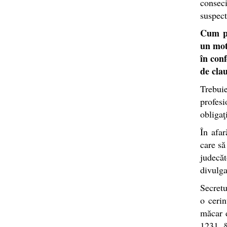
conseci
suspect
Cum pu
un mot
în conf
de clau
Trebuie
profesi
obligaţi
În afar
care să
judecăt
divulga
Secretu
o cerin
măcar d
1231, §