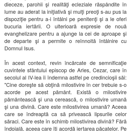
dieceze, parohii şi realităţi ecleziale răspândite în
lume au aderat la iniţiativă şi mulţi preoţi s-au pus la
dispoziţie pentru a-i întâlni pe penitenţi şi a le oferi
bucuria iertării. O ulterioară expresie de nouă
evanghelizare pentru a ajunge la cei de aproape şi
de departe şi a permite o reînnoită întâlnire cu
Domnul Isus.
În acest context, revin încărcate de semnificaţie
cuvintele sfântului episcop de Arles, Cezar, care în
secolul al IV-lea îi îndemna astfel pe credincioşii săi:
"Cine doreşte să obţină milostivire în cer trebuie s-o
acorde pe acest pământ. Există o milostivire
pământească şi una cerească, o milostivire umană
şi una divină. Care este milostivirea umană? Aceea
care se îndreaptă ca să privească lipsurile celor
săraci. Care este în schimb milostivirea divină? Fără
îndoială, aceea care îţi acordă iertarea păcatelor. Pe