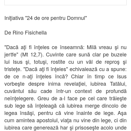
Iniţiativa "24 de ore pentru Domnul"
De Rino Fisichella
"Dacă aţi fi înţeles ce înseamnă: Milă vreau şi nu
jertfe" (Mt 12,7). Cuvinte care sună clar pe buzele
lui Isus şi, totuşi, rostite cu un văl de reproş şi
tristeţe. "Dacă aţi fi înţeles" echivalează cu a spune:
de ce n-aţi înţeles încă? Chiar în timp ce Isus
vorbeşte despre inima revelaţiei, iubirea Tatălui,
cuvântul său cade într-un context de profundă
neînţelegere. Greu de a-l face pe cel care trăieşte
sub lege să înţeleagă că iubirea merge dincolo de
legea însăşi, pentru că vine înainte de lege. Aşa
cum amintea apostolul, viaţa nu vine din lege, ci din
iubirea care generează har şi prisoseşte acolo unde