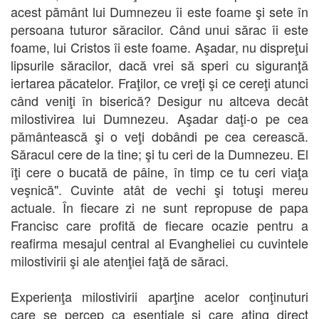
acest pământ lui Dumnezeu îi este foame şi sete în
persoana tuturor săracilor. Când unui sărac îi este
foame, lui Cristos îi este foame. Aşadar, nu dispreţui
lipsurile săracilor, dacă vrei să speri cu siguranţă
iertarea păcatelor. Fraţilor, ce vreţi şi ce cereţi atunci
când veniţi în biserică? Desigur nu altceva decât
milostivirea lui Dumnezeu. Aşadar daţi-o pe cea
pământească şi o veţi dobândi pe cea cerească.
Săracul cere de la tine; şi tu ceri de la Dumnezeu. El
îţi cere o bucată de pâine, în timp ce tu ceri viaţa
veşnică". Cuvinte atât de vechi şi totuşi mereu
actuale. În fiecare zi ne sunt repropuse de papa
Francisc care profită de fiecare ocazie pentru a
reafirma mesajul central al Evangheliei cu cuvintele
milostivirii şi ale atenţiei faţă de săraci.
Experienţa milostivirii aparţine acelor conţinuturi
care se percep ca esenţiale şi care ating direct