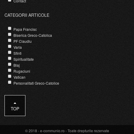
Contact
CATEGORII ARTICOLE
Papa Francisc
Biserica Greco-Catolica
PF Claudiu
Varia
Sfinti
Spiritualitate
Blaj
Rugaciuni
Vatican
Personalitati Greco-Catolice
TOP
© 2018 -
e-communio.ro
- Toate drepturile rezervate