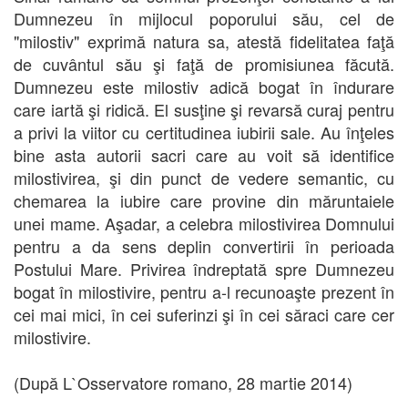
Dumnezeu în mijlocul poporului său, cel de
"milostiv" exprimă natura sa, atestă fidelitatea faţă
de cuvântul său şi faţă de promisiunea făcută.
Dumnezeu este milostiv adică bogat în îndurare
care iartă şi ridică. El susţine şi revarsă curaj pentru
a privi la viitor cu certitudinea iubirii sale. Au înţeles
bine asta autorii sacri care au voit să identifice
milostivirea, şi din punct de vedere semantic, cu
chemarea la iubire care provine din măruntaiele
unei mame. Aşadar, a celebra milostivirea Domnului
pentru a da sens deplin convertirii în perioada
Postului Mare. Privirea îndreptată spre Dumnezeu
bogat în milostivire, pentru a-l recunoaşte prezent în
cei mai mici, în cei suferinzi şi în cei săraci care cer
milostivire.
(După L`Osservatore romano, 28 martie 2014)