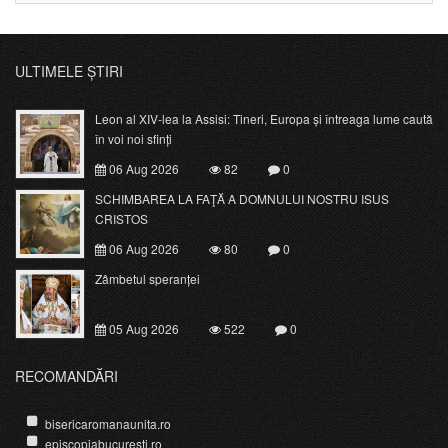
ULTIMELE ȘTIRI
Leon al XIV-lea la Assisi: Tineri, Europa și întreaga lume caută
în voi noi sfinți
06 Aug 2026
82
0
SCHIMBAREA LA FAŢĂ A DOMNULUI NOSTRU ISUS
CRISTOS
06 Aug 2026
80
0
Zâmbetul speranței
05 Aug 2026
522
0
RECOMANDĂRI
bisericaromanaunita.ro
episcopiabucuresti.ro