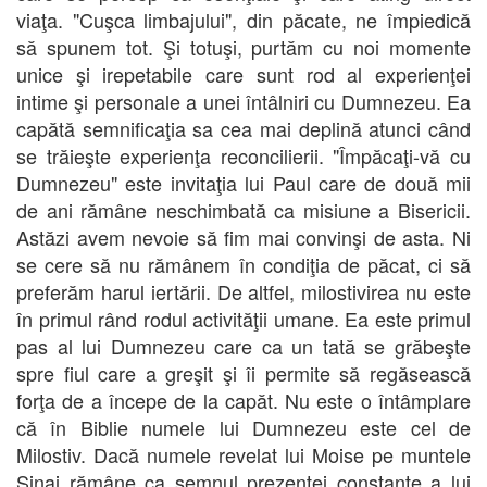
viaţa. "Cuşca limbajului", din păcate, ne împiedică
să spunem tot. Şi totuşi, purtăm cu noi momente
unice şi irepetabile care sunt rod al experienţei
intime şi personale a unei întâlniri cu Dumnezeu. Ea
capătă semnificaţia sa cea mai deplină atunci când
se trăieşte experienţa reconcilierii. "Împăcaţi-vă cu
Dumnezeu" este invitaţia lui Paul care de două mii
de ani rămâne neschimbată ca misiune a Bisericii.
Astăzi avem nevoie să fim mai convinşi de asta. Ni
se cere să nu rămânem în condiţia de păcat, ci să
preferăm harul iertării. De altfel, milostivirea nu este
în primul rând rodul activităţii umane. Ea este primul
pas al lui Dumnezeu care ca un tată se grăbeşte
spre fiul care a greşit şi îi permite să regăsească
forţa de a începe de la capăt. Nu este o întâmplare
că în Biblie numele lui Dumnezeu este cel de
Milostiv. Dacă numele revelat lui Moise pe muntele
Sinai rămâne ca semnul prezenţei constante a lui