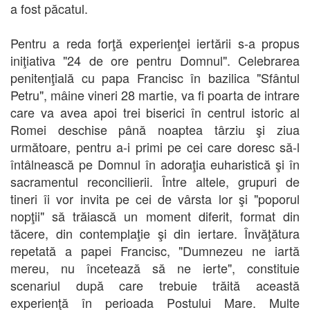
a fost păcatul.
Pentru a reda forţă experienţei iertării s-a propus
iniţiativa "24 de ore pentru Domnul". Celebrarea
penitenţială cu papa Francisc în bazilica "Sfântul
Petru", mâine vineri 28 martie, va fi poarta de intrare
care va avea apoi trei biserici în centrul istoric al
Romei deschise până noaptea târziu şi ziua
următoare, pentru a-i primi pe cei care doresc să-l
întâlnească pe Domnul în adoraţia euharistică şi în
sacramentul reconcilierii. Între altele, grupuri de
tineri îi vor invita pe cei de vârsta lor şi "poporul
nopţii" să trăiască un moment diferit, format din
tăcere, din contemplaţie şi din iertare. Învăţătura
repetată a papei Francisc, "Dumnezeu ne iartă
mereu, nu încetează să ne ierte", constituie
scenariul după care trebuie trăită această
experienţă în perioada Postului Mare. Multe