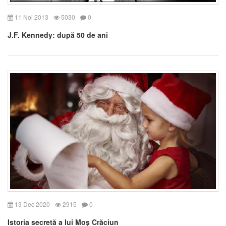
11 Noi 2013
5030
0
J.F. Kennedy: după 50 de ani
13 Dec 2020
2915
0
Istoria secretă a lui Moș Crăciun