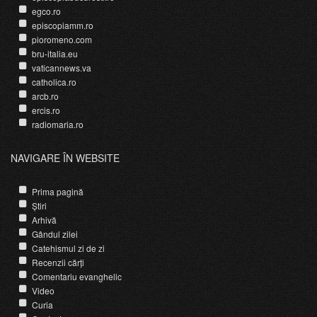
egco.ro
episcopiamm.ro
pioromeno.com
bru-italia.eu
vaticannews.va
catholica.ro
arcb.ro
ercis.ro
radiomaria.ro
NAVIGARE ÎN WEBSITE
Prima pagină
Știri
Arhivă
Gândul zilei
Catehismul zi de zi
Recenzii cărți
Comentariu evanghelic
Video
Curia