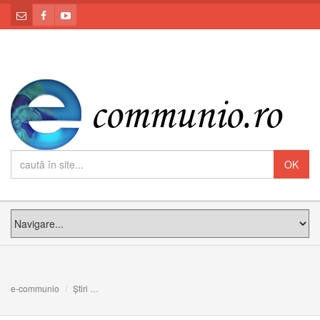
e-communio
Știri
"Dacă aţi fi înţeles ce înseamnă: Milă vreau şi nu jertfe"