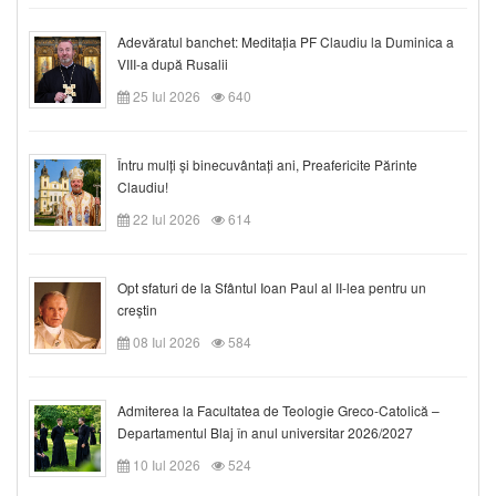
Adevăratul banchet: Meditația PF Claudiu la Duminica a
VIII-a după Rusalii
25 Iul 2026
640
Întru mulți și binecuvântați ani, Preafericite Părinte
Claudiu!
22 Iul 2026
614
Opt sfaturi de la Sfântul Ioan Paul al II-lea pentru un
creștin
08 Iul 2026
584
Admiterea la Facultatea de Teologie Greco-Catolică –
Departamentul Blaj în anul universitar 2026/2027
10 Iul 2026
524