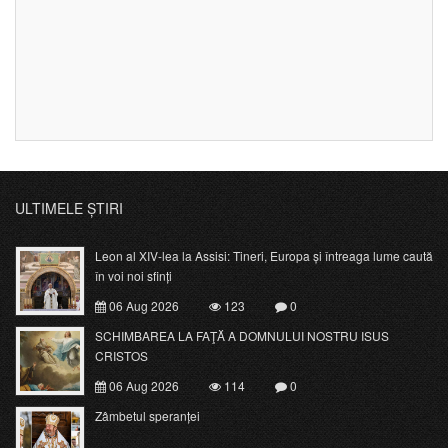
ULTIMELE ȘTIRI
Leon al XIV-lea la Assisi: Tineri, Europa și întreaga lume caută
în voi noi sfinți
06 Aug 2026
123
0
SCHIMBAREA LA FAŢĂ A DOMNULUI NOSTRU ISUS
CRISTOS
06 Aug 2026
114
0
Zâmbetul speranței