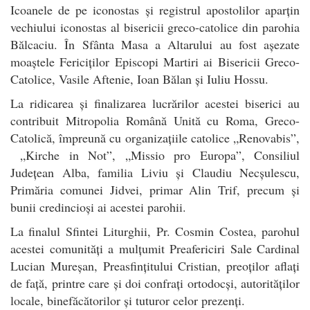
Icoanele de pe iconostas și registrul apostolilor aparțin
vechiului iconostas al bisericii greco-catolice din parohia
Bălcaciu. În Sfânta Masa a Altarului au fost așezate
moaștele Fericiților Episcopi Martiri ai Bisericii Greco-
Catolice, Vasile Aftenie, Ioan Bălan și Iuliu Hossu.
La ridicarea și finalizarea lucrărilor acestei biserici au
contribuit Mitropolia Română Unită cu Roma, Greco-
Catolică, împreună cu organizațiile catolice „Renovabis”,
„Kirche in Not”, „Missio pro Europa”, Consiliul
Județean Alba, familia Liviu și Claudiu Necșulescu,
Primăria comunei Jidvei, primar Alin Trif, precum și
bunii credincioși ai acestei parohii.
La finalul Sfintei Liturghii, Pr. Cosmin Costea, parohul
acestei comunități a mulțumit Preafericiri Sale Cardinal
Lucian Mureșan, Preasfințitului Cristian, preoților aflați
de față, printre care și doi confrați ortodocși, autorităților
locale, binefăcătorilor și tuturor celor prezenți.