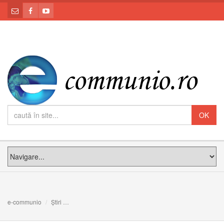
e-communio
Știri
FOTO: Biserica greco-catolică din localitatea Bălcaciu, jud