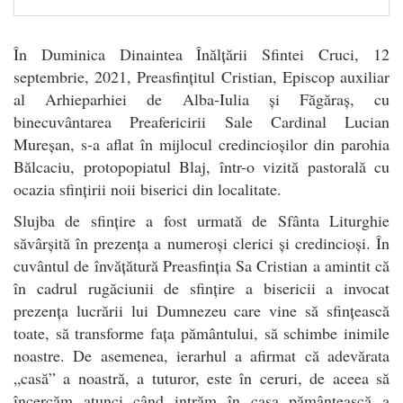
În Duminica Dinaintea Înălțării Sfintei Cruci, 12
septembrie, 2021, Preasfințitul Cristian, Episcop auxiliar
al Arhieparhiei de Alba-Iulia și Făgăraș, cu
binecuvântarea Preafericirii Sale Cardinal Lucian
Mureșan, s-a aflat în mijlocul credincioșilor din parohia
Bălcaciu, protopopiatul Blaj, într-o vizită pastorală cu
ocazia sfințirii noii biserici din localitate.
Slujba de sfințire a fost urmată de Sfânta Liturghie
săvârșită în prezența a numeroși clerici și credincioși. În
cuvântul de învățătură Preasfinția Sa Cristian a amintit că
în cadrul rugăciunii de sfințire a bisericii a invocat
prezența lucrării lui Dumnezeu care vine să sfințească
toate, să transforme fața pământului, să schimbe inimile
noastre. De asemenea, ierarhul a afirmat că adevărata
„casă” a noastră, a tuturor, este în ceruri, de aceea să
încercăm atunci când intrăm în casa pământească a