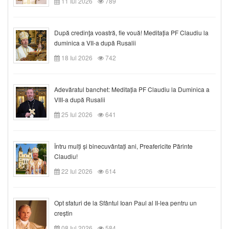
11 Iul 2026
789
După credinţa voastră, fie vouă! Meditația PF Claudiu la
duminica a VII-a după Rusalii
18 Iul 2026
742
Adevăratul banchet: Meditația PF Claudiu la Duminica a
VIII-a după Rusalii
25 Iul 2026
641
Întru mulți și binecuvântați ani, Preafericite Părinte
Claudiu!
22 Iul 2026
614
Opt sfaturi de la Sfântul Ioan Paul al II-lea pentru un
creștin
08 Iul 2026
584