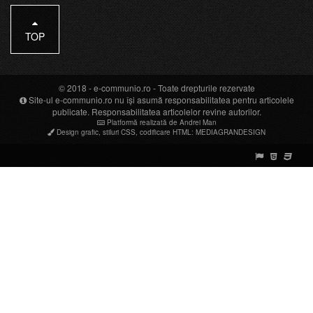
TOP
© 2018 -
e-communio.ro
- Toate drepturile rezervate
Site-ul e-communio.ro nu își asumă responsabilitatea pentru articolele
publicate. Responsabilitatea articolelor revine autorilor.
Platformă realizată de Andrei Man
Design grafic
,
stiluri CSS
,
codificare HTML
:
MEDIAGRANDESIGN