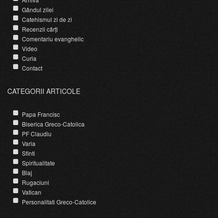
Gândul zilei
Catehismul zi de zi
Recenzii cărți
Comentariu evanghelic
Video
Curia
Contact
CATEGORII ARTICOLE
Papa Francisc
Biserica Greco-Catolica
PF Claudiu
Varia
Sfinti
Spiritualitate
Blaj
Rugaciuni
Vatican
Personalitati Greco-Catolice