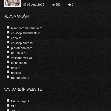
05 Aug 2026
553
0
RECOMANDĂRI
bisericaromanaunita.ro
episcopiabucuresti.ro
egco.ro
episcopiamm.ro
pioromeno.com
bru-italia.eu
vaticannews.va
catholica.ro
arcb.ro
ercis.ro
radiomaria.ro
NAVIGARE ÎN WEBSITE
Prima pagină
Știri
Arhivă