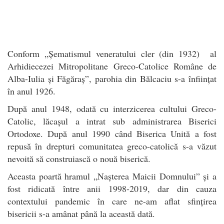
Conform „Șematismul veneratului cler (din 1932) al
Arhidiecezei Mitropolitane Greco-Catolice Române de
Alba-Iulia și Făgăraș”, parohia din Bălcaciu s-a înființat
în anul 1926.
După anul 1948, odată cu interzicerea cultului Greco-
Catolic, lăcașul a intrat sub administrarea Biserici
Ortodoxe. După anul 1990 când Biserica Unită a fost
repusă în drepturi comunitatea greco-catolică s-a văzut
nevoită să construiască o nouă biserică.
Aceasta poartă hramul „Nașterea Maicii Domnului” și a
fost ridicată între anii 1998-2019, dar din cauza
contextului pandemic în care ne-am aflat sfințirea
bisericii s-a amânat până la această dată.