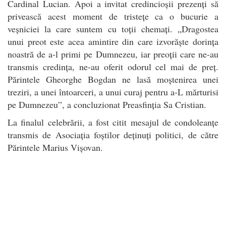
Cardinal Lucian. Apoi a invitat credincioșii prezenți să
privească acest moment de tristețe ca o bucurie a
veșniciei la care suntem cu toții chemați. „Dragostea
unui preot este acea amintire din care izvorăște dorința
noastră de a-l primi pe Dumnezeu, iar preoții care ne-au
transmis credința, ne-au oferit odorul cel mai de preț.
Părintele Gheorghe Bogdan ne lasă moștenirea unei
treziri, a unei întoarceri, a unui curaj pentru a-L mărturisi
pe Dumnezeu”, a concluzionat Preasfinția Sa Cristian.
La finalul celebrării, a fost citit mesajul de condoleanțe
transmis de Asociația foștilor deținuți politici, de către
Părintele Marius Vișovan.