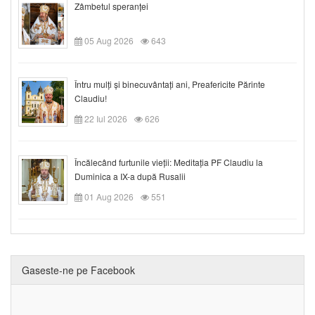
Zâmbetul speranței
05 Aug 2026
643
Întru mulți și binecuvântați ani, Preafericite Părinte
Claudiu!
22 Iul 2026
626
Încălecând furtunile vieții: Meditația PF Claudiu la
Duminica a IX-a după Rusalii
01 Aug 2026
551
Gaseste-ne pe Facebook