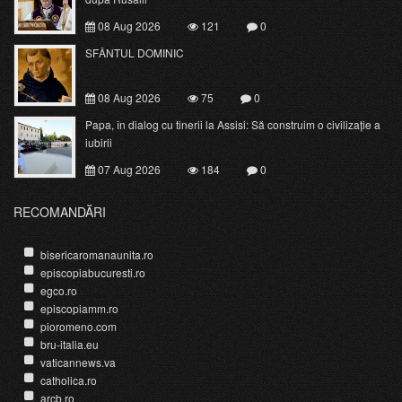
08 Aug 2026
121
0
SFÂNTUL DOMINIC
08 Aug 2026
75
0
Papa, în dialog cu tinerii la Assisi: Să construim o civilizație a
iubirii
07 Aug 2026
184
0
RECOMANDĂRI
bisericaromanaunita.ro
episcopiabucuresti.ro
egco.ro
episcopiamm.ro
pioromeno.com
bru-italia.eu
vaticannews.va
catholica.ro
arcb.ro