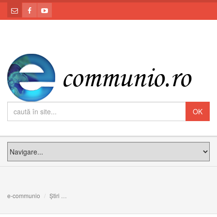
e-communio
Știri
Preasfinția Sa Cristian la înmormântarea Părintelui Bo