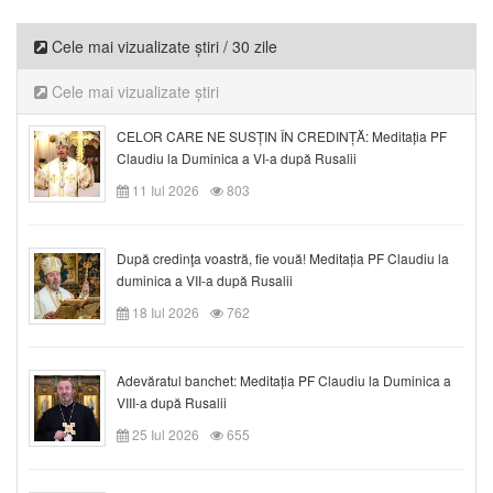
Cele mai vizualizate știri / 30 zile
Cele mai vizualizate știri
CELOR CARE NE SUSȚIN ÎN CREDINȚĂ: Meditația PF
Claudiu la Duminica a VI-a după Rusalii
11 Iul 2026
803
După credinţa voastră, fie vouă! Meditația PF Claudiu la
duminica a VII-a după Rusalii
18 Iul 2026
762
Adevăratul banchet: Meditația PF Claudiu la Duminica a
VIII-a după Rusalii
25 Iul 2026
655