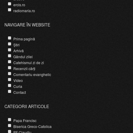
ercis.ro
radiomaria.ro
NAVIGARE ÎN WEBSITE
Prima pagină
Știri
Arhivă
Gândul zilei
Catehismul zi de zi
Recenzii cărți
Comentariu evanghelic
Video
Curia
Contact
CATEGORII ARTICOLE
Papa Francisc
Biserica Greco-Catolica
PF Claudiu