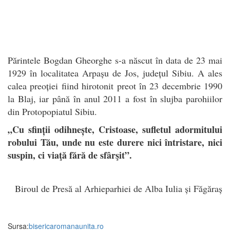
Părintele Bogdan Gheorghe s-a născut în data de 23 mai
1929 în localitatea Arpașu de Jos, județul Sibiu. A ales
calea preoției fiind hirotonit preot în 23 decembrie 1990
la Blaj, iar până în anul 2011 a fost în slujba parohiilor
din Protopopiatul Sibiu.
„Cu sfinții odihnește, Cristoase, sufletul adormitului
robului Tău, unde nu este durere nici întristare, nici
suspin, ci viaţă fără de sfârşit”.
Biroul de Presă al Arhieparhiei de Alba Iulia și Făgăraș
Sursa:
bisericaromanaunita.ro