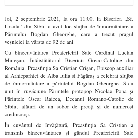
Joi, 2 septembrie 2021, la ora 11:00, la Biserica „Sf.
Ursula” din Sibiu a avut loc slujba de înmormântare a
Părintelui Bogdan Gheorghe, care a trecut pragul
veșniciei la vârsta de 92 de ani.
Cu binecuvântarea Preafericirii Sale Cardinal Lucian
Mureșan, Întâistătătorul Bisericii Greco-Catolice din
România, Preasfinția Sa Cristian Crișan, Episcop auxiliar
al Arhieparhiei de Alba Iulia și Făgăraș a celebrat slujba
de înmormântare a părintelui Bogdan Gheorghe. S-au
unit în rugăciune Părintele protopop Nicolae Popa și
Părintele Oscar Raicea, Decanul Romano-Catolic de
Sibiu, alături de un sobor de preoți și de numeroși
credincioși.
În cuvântul de învățătură, Preasfinția Sa Cristian a
transmis binecuvântarea și gândul Preafericirii Sale