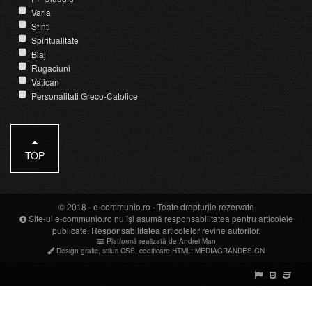
Varia
Sfinti
Spiritualitate
Blaj
Rugaciuni
Vatican
Personalitati Greco-Catolice
TOP
© 2018 -
e-communio.ro
- Toate drepturile rezervate
Site-ul e-communio.ro nu își asumă responsabilitatea pentru articolele
publicate. Responsabilitatea articolelor revine autorilor.
Platformă realizată de Andrei Man
Design grafic
,
stiluri CSS
,
codificare HTML
:
MEDIAGRANDESIGN