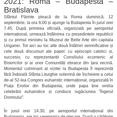
2021: Roma – Budapesta –
Bratislava
Sfântul Părinte pleacă de la Roma duminică, 12
septembrie, la ora 6.00 și ajunge la Budapesta în jurul orei
7.45. După primirea oficială, organizată pe aeroportul
internațional, urmează întâlnirea cu președintele republicii
și cu primul ministru la Muzeul de Belle Arte din capitala
Ungariei. Tot aici au loc alte două întâlniri semnificative și
cele două discursuri ale papei: cu episcopii catolici și,
succesiv, cu reprezentanții Consiliului ecumenic al
Bisericilor și ai unor Comunități ebraice din țara vecină.
Momentul culminant al vizitei la Budapesta îl reprezintă
fără îndoială Sfânta Liturghie solemnă de încheiere a celui
de-al 52-lea Congres euharistic internațional, organizată în
Piața Eroilor din Budapesta, unde papa ține omilia
celebrării euharistice și conduce rugăciunea ”Îngerul
Domnului”.
În jurul orei 14.30, pe aeroportul internațional din
Budapesta, are loc ceremonia de plecare. După o călătorie