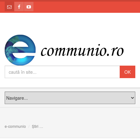
e-communio
Știri
Papa Francisc în Ungaria și Slovacia: programul călător