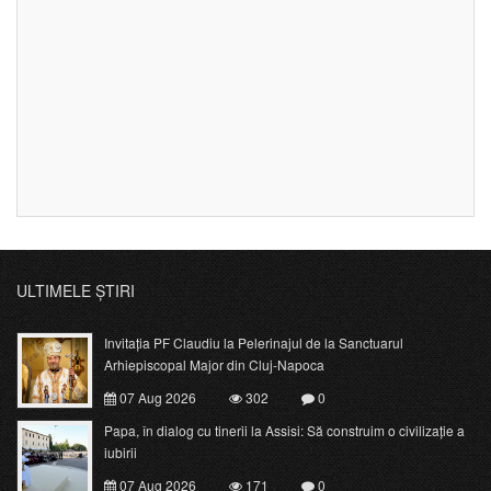
ULTIMELE ȘTIRI
Invitația PF Claudiu la Pelerinajul de la Sanctuarul
Arhiepiscopal Major din Cluj-Napoca
07 Aug 2026
302
0
Papa, în dialog cu tinerii la Assisi: Să construim o civilizație a
iubirii
07 Aug 2026
171
0