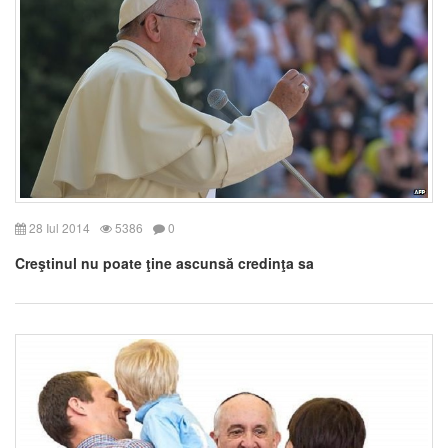
28 Iul 2014
5386
0
Creştinul nu poate ţine ascunsă credinţa sa