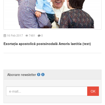
16 Feb 2017
7481
0
Exortația apostolică postsinodală Amoris laetitia (text)
Abonare newsletter