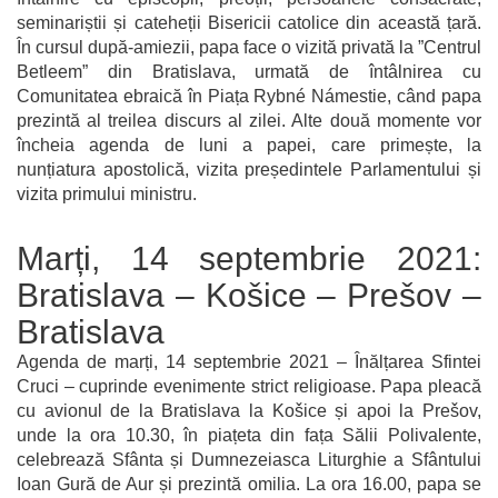
seminariștii și cateheții Bisericii catolice din această țară.
În cursul după-amiezii, papa face o vizită privată la ”Centrul
Betleem” din Bratislava, urmată de întâlnirea cu
Comunitatea ebraică în Piața Rybné Námestie, când papa
prezintă al treilea discurs al zilei. Alte două momente vor
încheia agenda de luni a papei, care primește, la
nunțiatura apostolică, vizita președintele Parlamentului și
vizita primului ministru.
Marți, 14 septembrie 2021:
Bratislava – Košice – Prešov –
Bratislava
Agenda de marți, 14 septembrie 2021 – Înălțarea Sfintei
Cruci – cuprinde evenimente strict religioase. Papa pleacă
cu avionul de la Bratislava la Košice și apoi la Prešov,
unde la ora 10.30, în piațeta din fața Sălii Polivalente,
celebrează Sfânta și Dumnezeiasca Liturghie a Sfântului
Ioan Gură de Aur și prezintă omilia. La ora 16.00, papa se