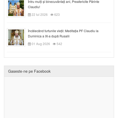
Întru mulți și binecuvântați ani, Preafericite Părinte
Claudiu!
22 Iul 2026
623
Încălecând furtunile vieții: Meditația PF Claudiu la
Duminica a IX-a după Rusalii
01 Aug 2026
542
Gaseste-ne pe Facebook