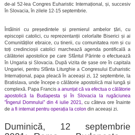
de-al 52-lea Congres Euharistic Internațional, și, succesiv
în Slovacia, în zilele 12-15 septembrie.
Întâlniri cu președintele și premierul ambelor țări, cu
episcopii catolici, cu reprezentanții celorlalte Biserici și ai
Comunităților ebraice, cu tinerii, cu comunitatea rom și cu
toți credincioșii catolici marchează agenda pontificală a
călătoriei apostolice pe care Sfântul Părinte o efectuează
în Ungaria și Slovacia. După vizita de șase ore în capitala
Ungariei, pentru Sfânta Liturghie a Congresului Euharistic
Internațional, papa pleacă în aceeași zi, 12 septembrie, la
Bratislava, unde începe o călătorie apostolică mai lungă și
complexă. Papa Francis
a anunțat că va efectua o călătorie
apostolică la Budapesta și în Slovacia la rugăciunea
”Îngerul Domnului” din 4 iulie 2021,
cu câteva ore înainte
de
a fi internat pentru operația la colon
din aceeași zi.
Duminică, 12 septembrie