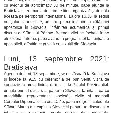
cu avionul de aproximativ 50 de minute, papa ajunge la
Bratislava, ceremonia de primire fiind organizată și de data
aceasta pe aeroportul internațional. La ora 16.30, la sediul
nunțiaturii apostolice, are loc prima întâlnire a călătoriei
apostolice în Slovacia: întâlnirea ecumenică și primul
discurs al Sfântului Părinte. Agenda zilei se încheie într-o
atmosferă fraternă, papa având în program, tot la nunțiatura
apostolică, o întâlnire privată cu iezuiții din Slovacia.
Luni, 13 septembrie 2021:
Bratislava
Agenda de luni, 13 septembrie, se desfășoară la Bratislava
și începe la 9.15 cu ceremonia de bun venit, vizita de
curtoazie la președintele republicii la Palatul Prezidențial,
urmată primul discurs al papei în Slovacia la întâlnirea cu
autoritățile, reprezentanții societății civile și membrii
Corpului Diplomatic. La ora 10.45, papa merge în catedrala
Sfântul Martin din capitala Slovaciei pentru un discurs și o
întâlnire cu episcopii, preoții, persoanele consacrate,