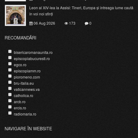
Leon al XIV-lea la Assisi: Tineri, Europa și întreaga lume caută
în voi noi sfinți
06 Aug 2026
173
0
RECOMANDĂRI
bisericaromanaunita.ro
episcopiabucuresti.ro
egco.ro
episcopiamm.ro
pioromeno.com
bru-italia.eu
vaticannews.va
catholica.ro
arcb.ro
ercis.ro
radiomaria.ro
NAVIGARE ÎN WEBSITE