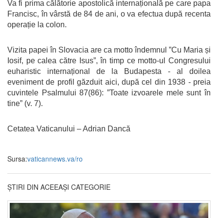
Va fi prima călătorie apostolică internațională pe care papa
Francisc, în vârstă de 84 de ani, o va efectua după recenta
operație la colon.
Vizita papei în Slovacia are ca motto îndemnul ”Cu Maria și
Iosif, pe calea către Isus”, în timp ce motto-ul Congresului
euharistic internațional de la Budapesta - al doilea
eveniment de profil găzduit aici, după cel din 1938 - preia
cuvintele Psalmului 87(86): ”Toate izvoarele mele sunt în
tine” (v. 7).
Cetatea Vaticanului – Adrian Dancă
Sursa:
vaticannews.va/ro
ȘTIRI DIN ACEEAȘI CATEGORIE