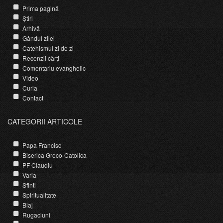
Prima pagină
Știri
Arhivă
Gândul zilei
Catehismul zi de zi
Recenzii cărți
Comentariu evanghelic
Video
Curia
Contact
CATEGORII ARTICOLE
Papa Francisc
Biserica Greco-Catolica
PF Claudiu
Varia
Sfinti
Spiritualitate
Blaj
Rugaciuni