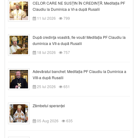
CELOR CARE NE SUSȚIN ÎN CREDINȚĂ: Meditația PF
Claudiu la Duminica a VI-a după Rusalii
11 Iul 2026
799
După credinţa voastră, fie vouă! Meditația PF Claudiu la
duminica a VII-a după Rusalii
18 Iul 2026
757
Adevăratul banchet: Meditația PF Claudiu la Duminica a
VIII-a după Rusalii
25 Iul 2026
651
Zâmbetul speranței
05 Aug 2026
635