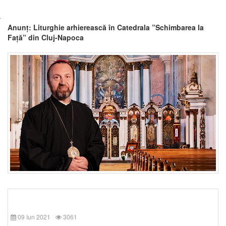
Anunț: Liturghie arhierească în Catedrala ”Schimbarea la
Față” din Cluj-Napoca
09 Iun 2021
3061