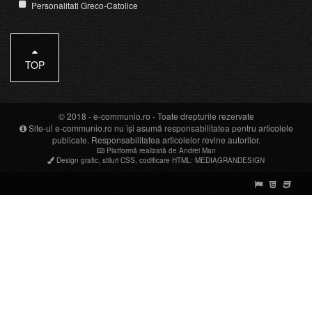
Personalitati Greco-Catolice
TOP
© 2018 -
e-communio.ro
- Toate drepturile rezervate
Site-ul e-communio.ro nu își asumă responsabilitatea pentru articolele
publicate. Responsabilitatea articolelor revine autorilor.
Platformă realizată de Andrei Man
Design grafic
,
stiluri CSS
,
codificare HTML
:
MEDIAGRANDESIGN