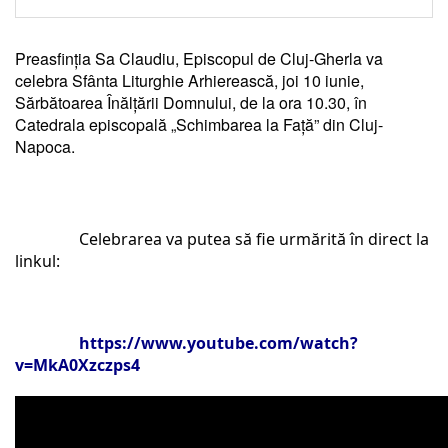
Preasfinția Sa Claudiu, Episcopul de Cluj-Gherla va 
celebra Sfânta Liturghie Arhierească, joi 10 iunie, 
Sărbătoarea Înălțării Domnului, de la ora 10.30, în 
Catedrala episcopală „Schimbarea la Față” din Cluj-
Napoca.
Celebrarea va putea să fie urmărită în direct la 
linkul:
https://www.youtube.com/watch?
v=MkA0Xzczps4