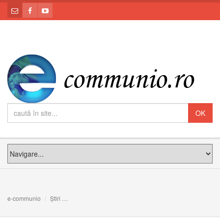
e-communio
Știri
Anunț: Liturghie arhierească în Catedrala ”Schimbarea l