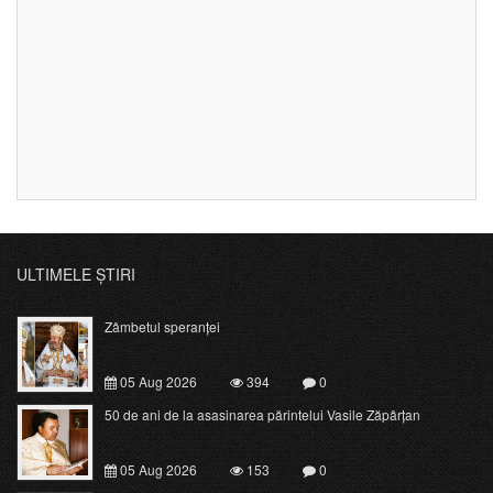
ULTIMELE ȘTIRI
Zâmbetul speranței
05 Aug 2026
394
0
50 de ani de la asasinarea părintelui Vasile Zăpârțan
05 Aug 2026
153
0