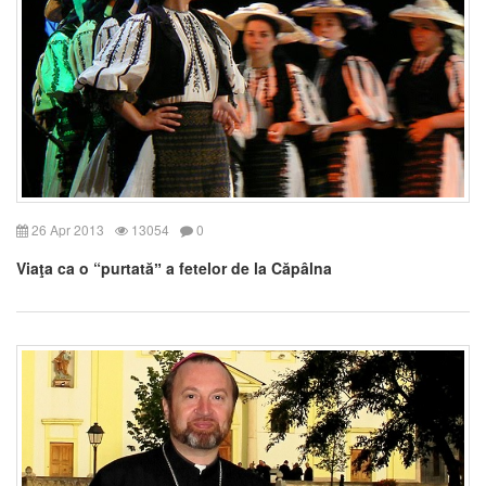
26 Apr 2013
13054
0
Viaţa ca o “purtatăˮ a fetelor de la Căpâlna