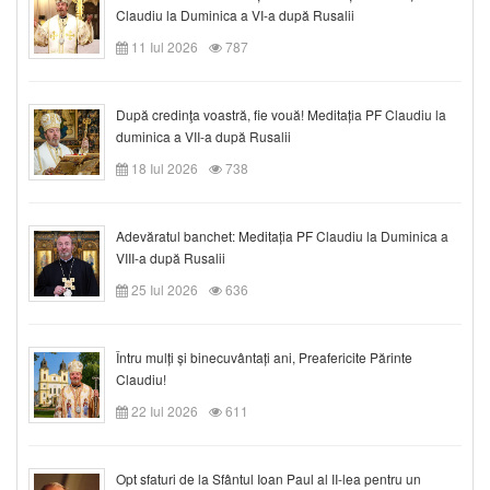
Claudiu la Duminica a VI-a după Rusalii
11 Iul 2026
787
După credinţa voastră, fie vouă! Meditația PF Claudiu la
duminica a VII-a după Rusalii
18 Iul 2026
738
Adevăratul banchet: Meditația PF Claudiu la Duminica a
VIII-a după Rusalii
25 Iul 2026
636
Întru mulți și binecuvântați ani, Preafericite Părinte
Claudiu!
22 Iul 2026
611
Opt sfaturi de la Sfântul Ioan Paul al II-lea pentru un