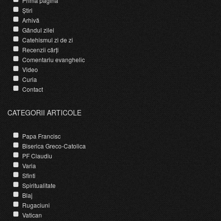
Prima pagină
Știri
Arhivă
Gândul zilei
Catehismul zi de zi
Recenzii cărți
Comentariu evanghelic
Video
Curia
Contact
CATEGORII ARTICOLE
Papa Francisc
Biserica Greco-Catolica
PF Claudiu
Varia
Sfinti
Spiritualitate
Blaj
Rugaciuni
Vatican