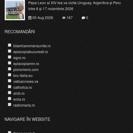
Papa Leon al XIV-lea va vizita Uruguay, Argentina și Peru
între 6 și 17 noiembrie 2026
05 Aug 2026
167
0
RECOMANDĂRI
bisericaromanaunita.ro
episcopiabucuresti.ro
egco.ro
episcopiamm.ro
pioromeno.com
bru-italia.eu
vaticannews.va
catholica.ro
arcb.ro
ercis.ro
radiomaria.ro
NAVIGARE ÎN WEBSITE