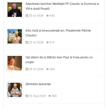
Adevăratul banchet: Meditația PF Claudiu la Duminica a
VIII-a după Rusalii
25 Iul 2026
642
Întru mulți și binecuvântați ani, Preafericite Părinte
Claudiu!
22 Iul 2026
615
Opt sfaturi de la Sfântul Ioan Paul al II-lea pentru un
creștin
08 Iul 2026
584
Zâmbetul speranței
05 Aug 2026
565