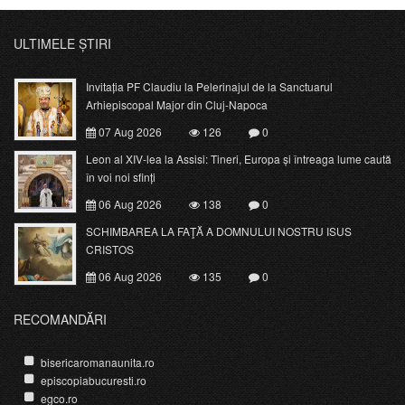
ULTIMELE ȘTIRI
Invitația PF Claudiu la Pelerinajul de la Sanctuarul
Arhiepiscopal Major din Cluj-Napoca
07 Aug 2026
126
0
Leon al XIV-lea la Assisi: Tineri, Europa și întreaga lume caută
în voi noi sfinți
06 Aug 2026
138
0
SCHIMBAREA LA FAŢĂ A DOMNULUI NOSTRU ISUS
CRISTOS
06 Aug 2026
135
0
RECOMANDĂRI
bisericaromanaunita.ro
episcopiabucuresti.ro
egco.ro