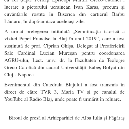
lucrare a pictorului ucrainean Ivan Karas, precum și
cuvântările rostite în Biserica din cartierul Barbu
Lăutaru, în după-amiaza aceleiași zile.
A urmat prelegerea intitulată „Semnificația istorică a
vizitei Papei Francisc la Blaj în anul 2019”, care a fost
susținută de prof. Ciprian Ghişa, Delegat al Preafericirii
Sale Cardinal Lucian Mureșan pentru coordonarea
AGRU-ului, Lect. univ. dr. la Facultatea de Teologie
Greco-Catolică din cadrul Universității Babeș-Bolyai din
Cluj - Napoca.
Evenimentul din Catedrala Blajului a fost transmis în
direct de către TVR 3, Maria TV și pe canalul de
YouTube al Radio Blaj, unde poate fi urmărit în reluare.
Biroul de presă al Arhieparhiei de Alba Iulia și Făgăraș