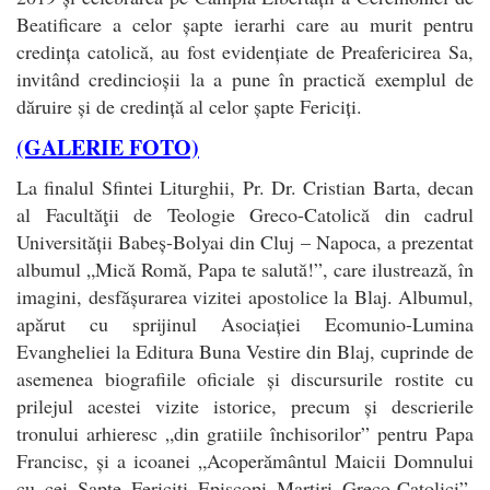
Beatificare a celor șapte ierarhi care au murit pentru
credința catolică, au fost evidențiate de Preafericirea Sa,
invitând credincioșii la a pune în practică exemplul de
dăruire și de credință al celor șapte Fericiți.
(GALERIE FOTO)
La finalul Sfintei Liturghii, Pr. Dr. Cristian Barta, decan
al Facultăţii de Teologie Greco-Catolică din cadrul
Universității Babeș-Bolyai din Cluj – Napoca, a prezentat
albumul „Mică Romă, Papa te salută!”, care ilustrează, în
imagini, desfășurarea vizitei apostolice la Blaj. Albumul,
apărut cu sprijinul Asociației Ecomunio-Lumina
Evangheliei la Editura Buna Vestire din Blaj, cuprinde de
asemenea biografiile oficiale și discursurile rostite cu
prilejul acestei vizite istorice, precum și descrierile
tronului arhieresc „din gratiile închisorilor” pentru Papa
Francisc, și a icoanei „Acoperământul Maicii Domnului
cu cei Șapte Fericiți Episcopi Martiri Greco-Catolici”,