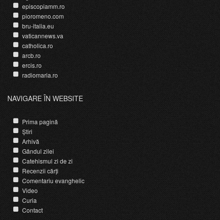
episcopiamm.ro
pioromeno.com
bru-italia.eu
vaticannews.va
catholica.ro
arcb.ro
ercis.ro
radiomaria.ro
NAVIGARE ÎN WEBSITE
Prima pagină
Știri
Arhivă
Gândul zilei
Catehismul zi de zi
Recenzii cărți
Comentariu evanghelic
Video
Curia
Contact