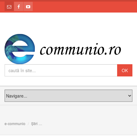
e-communio
Știri
FOTO: Fericiții Episcopi Martiri Greco-Catolici Români săr