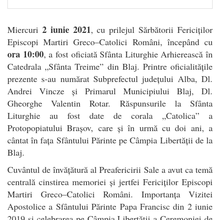
2 iunie 2021
Miercuri
, cu prilejul Sărbătorii Fericiților
Episcopi Martiri Greco–Catolici Români, începând cu
ora 10:00
, a fost oficiată Sfânta Liturghie Arhierească în
Catedrala „Sfânta Treime” din Blaj. Printre oficialitățile
prezente s-au numărat Subprefectul județului Alba, Dl.
Andrei Vincze și Primarul Municipiului Blaj, Dl.
Gheorghe Valentin Rotar. Răspunsurile la Sfânta
Liturghie au fost date de corala „Catolica” a
Protopopiatului Brașov, care și în urmă cu doi ani, a
cântat în fața Sfântului Părinte pe Câmpia Libertății de la
Blaj.
Cuvântul de învățătură al Preafericirii Sale a avut ca temă
centrală cinstirea memoriei și jertfei Fericiților Episcopi
Martiri Greco–Catolici Români. Importanța Vizitei
Apostolice a Sfântului Părinte Papa Francisc din 2 iunie
2019 și celebrarea pe Câmpia Libertății a Ceremoniei de