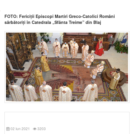
FOTO: Fericiții Episcopi Martiri Greco-Catolici Români
sărbătoriți în Catedrala „Sfânta Treime” din Blaj
02 Iun 2021
3203