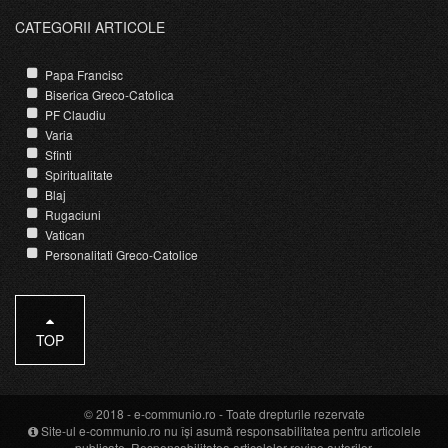
CATEGORII ARTICOLE
Papa Francisc
Biserica Greco-Catolica
PF Claudiu
Varia
Sfinti
Spiritualitate
Blaj
Rugaciuni
Vatican
Personalitati Greco-Catolice
TOP
© 2018 -
e-communio.ro
- Toate drepturile rezervate
Site-ul e-communio.ro nu își asumă responsabilitatea pentru articolele
publicate. Responsabilitatea articolelor revine autorilor.