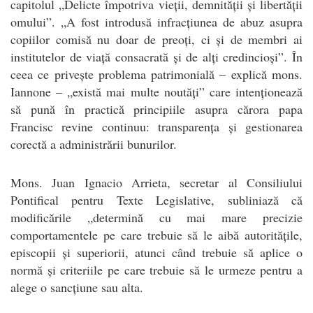
capitolul „Delicte împotriva vieții, demnității și libertății
omului”. „A fost introdusă infracțiunea de abuz asupra
copiilor comisă nu doar de preoți, ci și de membri ai
institutelor de viață consacrată și de alți credincioși”. În
ceea ce privește problema patrimonială – explică mons.
Iannone – „există mai multe noutăți” care intenționează
să pună în practică principiile asupra cărora papa
Francisc revine continuu: transparența și gestionarea
corectă a administrării bunurilor.
Mons. Juan Ignacio Arrieta, secretar al Consiliului
Pontifical pentru Texte Legislative, subliniază că
modificările „determină cu mai mare precizie
comportamentele pe care trebuie să le aibă autoritățile,
episcopii și superiorii, atunci când trebuie să aplice o
normă și criteriile pe care trebuie să le urmeze pentru a
alege o sancțiune sau alta.