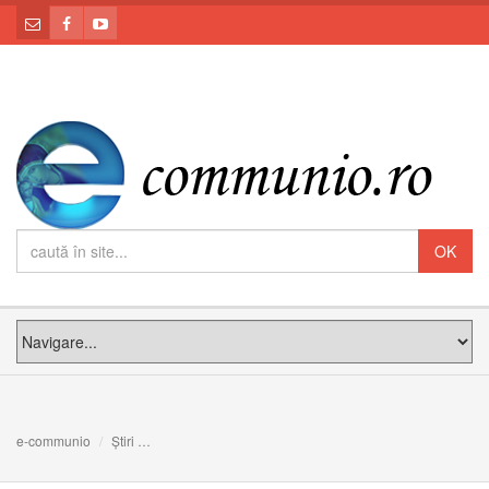
e-communio
Știri
Papa reformează Codul de Drept Canonic în materie de s