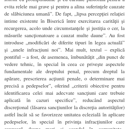
evita relele mai grave și pentru a alina suferințele cauzate
de slăbiciunea umană”. De fapt, „lipsa percepției relației
intime existente în Biserică între exercitarea carității și
recurgerea, acolo unde circumstanțele și justiția o cer, la
măsurile sancționatoare a cauzat multe daune”. Au fost
introduse „modificări de diferite tipuri în legea actuală”
și „unele infracțiuni noi”. Mai mult, textul – explică
pontiful – a fost, de asemenea, îmbunătățit „din punct de
vedere tehnic, în special în ceea ce privește aspectele
fundamentale ale dreptului penal, precum dreptul la
apărare, prescrierea acțiunii penale, o determinare mai
precisă a pedepselor”, oferind „criterii obiective pentru
identificarea celei mai adecvate sancțiuni care trebuie
aplicată în cazuri specifice”, reducând aspectul
discrețional (lăsarea sancțiunilor la discreția autorităților)
astfel încât să se favorizeze unitatea eclezială în aplicare
pedepselor, în special în privința infracțiunilor care
cauzează daune mari și scandal în comunitate.