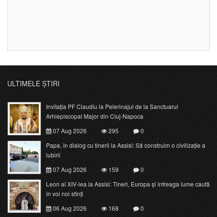
ULTIMELE ȘTIRI
Invitația PF Claudiu la Pelerinajul de la Sanctuarul
Arhiepiscopal Major din Cluj-Napoca
07 Aug 2026
295
0
Papa, în dialog cu tinerii la Assisi: Să construim o civilizație a
iubirii
07 Aug 2026
159
0
Leon al XIV-lea la Assisi: Tineri, Europa și întreaga lume caută
în voi noi sfinți
06 Aug 2026
168
0