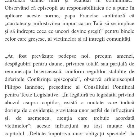
Observând că episcopii au responsabilitatea de a pune în
aplicare aceste norme, papa Francisc subliniază că
„caritatea și milostivirea impun ca un Tată să se implice
și să îndrepte ceea ce uneori devine greșit” pentru binele
celor care greșesc, al victimelor și al întregii comunități.
„Au fost prevăzute pedepse noi, precum amenzi,
despăgubiri pentru daune, privarea totală sau parțială de
remunerația bisericească, conform regulilor stabilite de
diferitele Conferințe episcopale”, observă arhiepiscopul
Filippo Iannone, președinte al Consiliului Pontifical
pentru Texte Legislative. „În legătură cu legislația privind
abuzul asupra copiilor, există o noutate care indică
dorința de a evidenția gravitatea unor astfel de infracțiuni
și, de asemenea, atenția care trebuie acordată
victimelor”: aceste infracțiuni au fost mutate din
capitolul „Delicte împotriva unor obligații speciale” la