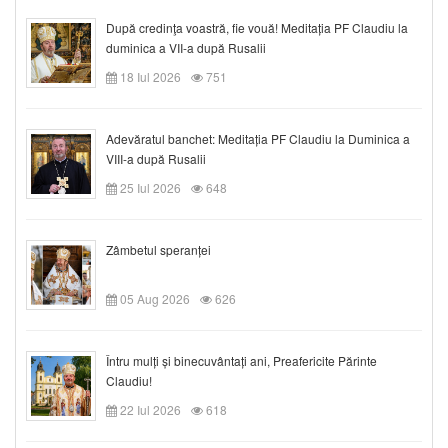
După credinţa voastră, fie vouă! Meditația PF Claudiu la
duminica a VII-a după Rusalii
18 Iul 2026
751
Adevăratul banchet: Meditația PF Claudiu la Duminica a
VIII-a după Rusalii
25 Iul 2026
648
Zâmbetul speranței
05 Aug 2026
626
Întru mulți și binecuvântați ani, Preafericite Părinte
Claudiu!
22 Iul 2026
618