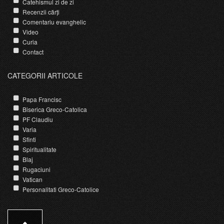
Catehismul zi de zi
Recenzii cărți
Comentariu evanghelic
Video
Curia
Contact
CATEGORII ARTICOLE
Papa Francisc
Biserica Greco-Catolica
PF Claudiu
Varia
Sfinti
Spiritualitate
Blaj
Rugaciuni
Vatican
Personalitati Greco-Catolice