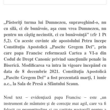
„Păstoriți turma lui Dumnezeu, supraveghind-o, nu
cu silă, ci de bunăvoie, așa cum vrea Dumnezeu, nu
pentru un câștig necinstit, ci cu bunăvoință” (cfr 1 Pt
5,2). Cu aceste cuvinte ale apostolului Petru începe
Constituția Apostolică „Pascite Gregem Dei”, prin
care papa Francisc reformează Cartea a VI-a din
Codul de Drept Canonic privind sancțiunile penale în
Biserică. Modificarea va intra în vigoare începând cu
data de 8 decembrie 2021. Constituția Apostolică
„Pascite Gregem Dei” a fost prezentată marți, 1 iunie
a.c., la Sala de Presă a Sfântului Scaun.
Noul text – evidențiază papa Francisc – este „un
instrument de mântuire și de corecție mai agil, care va fi
folosit cu promptitudine și cu caritate pastorală pentru a