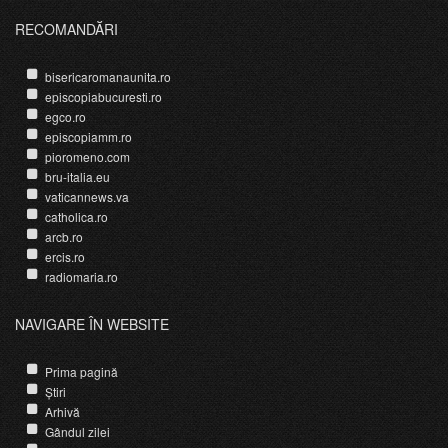
RECOMANDĂRI
bisericaromanaunita.ro
episcopiabucuresti.ro
egco.ro
episcopiamm.ro
pioromeno.com
bru-italia.eu
vaticannews.va
catholica.ro
arcb.ro
ercis.ro
radiomaria.ro
NAVIGARE ÎN WEBSITE
Prima pagină
Știri
Arhivă
Gândul zilei