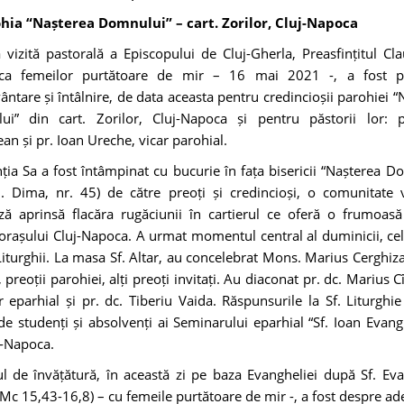
hia “Nașterea Domnului” – cart. Zorilor, Cluj-Napoca
vizită pastorală a Episcopului de Cluj-Gherla, Preasfințitul Cla
ca femeilor purtătoare de mir – 16 mai 2021 -, a fost pr
ântare și întâlnire, de data aceasta pentru credincioșii parohiei “
i” din cart. Zorilor, Cluj-Napoca și pentru păstorii lor: 
an și pr. Ioan Ureche, vicar parohial.
nția Sa a fost întâmpinat cu bucurie în fața bisericii “Nașterea D
h. Dima, nr. 45) de către preoți și credincioși, o comunitate 
ză aprinsă flacăra rugăciunii în cartierul ce oferă o frumoas
orașului Cluj-Napoca. A urmat momentul central al duminicii, ce
 Liturghii. La masa Sf. Altar, au concelebrat Mons. Marius Cerghiza
 preoții parohiei, alți preoți invitați. Au diaconat pr. dc. Marius
r eparhial și pr. dc. Tiberiu Vaida. Răspunsurile la Sf. Liturghie
 de studenți și absolvenți ai Seminarului eparhial “Sf. Ioan Evangh
j-Napoca.
l de învățătură, în această zi pe baza Evangheliei după Sf. Eva
Mc 15,43-16,8) – cu femeile purtătoare de mir -, a fost despre ade