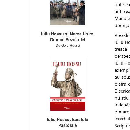
puterea
ar fi re
Mai ale
dorință
Iuliu Hossu și Marea Unire.
Preasfi
Drumul Rezoluției
Iuliu H
De Gelu Hossu
treacă
perspec
Iuliu H
exemplu
au spus
piatra 
Biseric
nu știu
îndepăr
o mare 
Ierarhu
Iuliu Hossu. Epistole
Pastorale
Scriptur