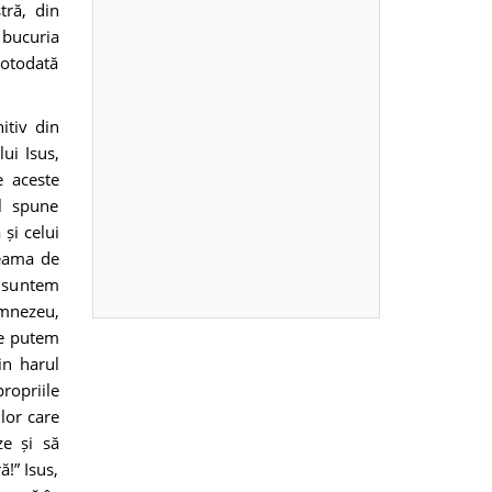
tră, din
 bucuria
totodată
itiv din
ui Isus,
e aceste
ul spune
 și celui
 seama de
u suntem
Dumnezeu,
Ce putem
in harul
ropriile
lor care
e și să
!” Isus,