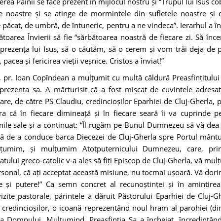
erea Pâinii se face prezent în mijlocul nostru și “Trupul lui Isus c
le noastre și se atinge de mormintele din sufletele noastre și 
 păcat, de umbră, de întuneric, pentru a ne vindeca”. Ierarhul a 
ătoarea Învierii să fie “sărbătoarea noastră de fiecare zi. Să înc
prezența lui Isus, să o căutăm, să o cerem și vom trăi deja de
 pacea și fericirea vieții veșnice. Cristos a înviat!”
l, pr. Ioan Copîndean a mulțumit cu multă căldură Preasfințitului
prezența sa. A mărturisit că a fost mișcat de cuvintele adresa
are, de către PS Claudiu, credincioșilor Eparhiei de Cluj-Gherla, p
ura că în fiecare dimineață și în fiecare seară îi va cuprinde pe
nile sale și a continuat: “Îl rugăm pe Bunul Dumnezeu să vă dea
ă de a conduce barca Diecezei de Cluj-Gherla spre Portul mântui
țumim, și mulțumim Atotputernicului Dumnezeu, care, prin
tului greco-catolic v-a ales să fiți Episcop de Cluj-Gherla, vă mu
rsonal, că ați acceptat această misiune, nu tocmai ușoară. Vă dor
e și putere!” Ca semn concret al recunoștinței și în amintirea
izite pastorale, părintele a dăruit Păstorului Eparhiei de Cluj-Gh
credincioșilor, o icoană reprezentând noul hram al parohiei (di
a Domnului. Mulțumind, Preasfinția Sa a încheiat, încredințând