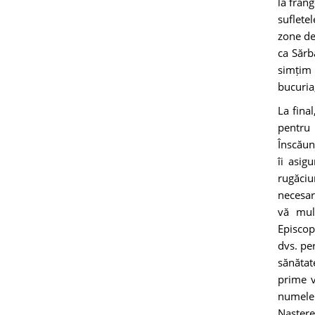
la frâng
suflete
zone de
ca Sărb
simțim 
bucuria,
La fina
pentru 
Înscăun
îi asig
rugăciu
necesar
vă mul
Episcopa
dvs. pe
sănătat
prime v
numele 
Naștere