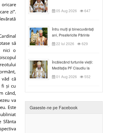
 oricare
05 Aug 2026
647
care zi”.
devărată
Întru mulți și binecuvântați
ani, Preafericite Părinte
Cardinal
Claudiu!
ptase să
22 Iul 2026
629
 nici o
piscopul
Încălecând furtunile vieții:
reotului
Meditația PF Claudiu la
mormânt,
Duminica a IX-a după Rusalii
01 Aug 2026
552
, văd că
fi și cu
im când,
nezeu va
eu. Este
Gaseste-ne pe Facebook
ubliniat
e Sfânta
rspectiva