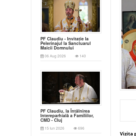
PF Claudiu - Invitație la
Pelerinajul la Sanctuarul
Maicii Domnului
06 Aug 2026
140
PF Claudiu, la Întâlnirea
Intereparhială a Familiilor,
CMD - Cluj
15 Iun 2026
696
Vizita 