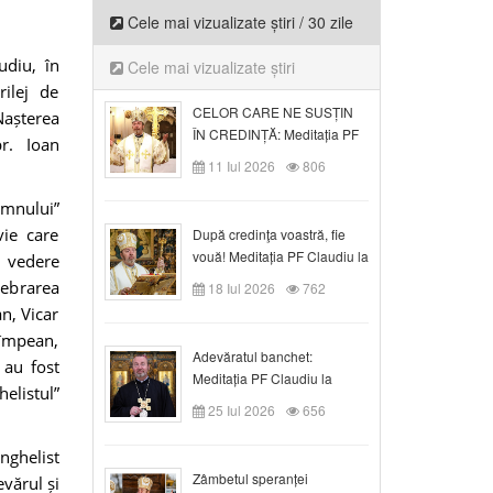
Cele mai vizualizate știri / 30 zile
udiu, în
Cele mai vizualizate știri
ilej de
CELOR CARE NE SUSȚIN
Nașterea
ÎN CREDINȚĂ: Meditația PF
pr. Ioan
Claudiu la Duminica a VI-a
11 Iul 2026
806
după Rusalii
omnului”
vie care
După credinţa voastră, fie
vouă! Meditația PF Claudiu la
ă vedere
duminica a VII-a după Rusalii
lebrarea
18 Iul 2026
762
n, Vicar
 Cîmpean,
Adevăratul banchet:
 au fost
Meditația PF Claudiu la
elistul”
Duminica a VIII-a după
25 Iul 2026
656
Rusalii
nghelist
Zâmbetul speranței
vărul și