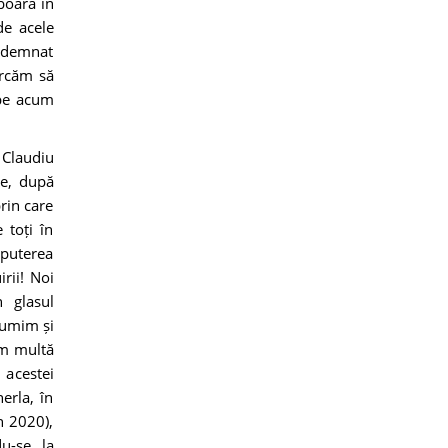
oboară în
de acele
îndemnat
ercăm să
 pe acum
 Claudiu
te, după
rin care
 toți în
 puterea
rii! Noi
 glasul
lțumim și
im multă
 acestei
erla, în
n 2020),
u-se, la