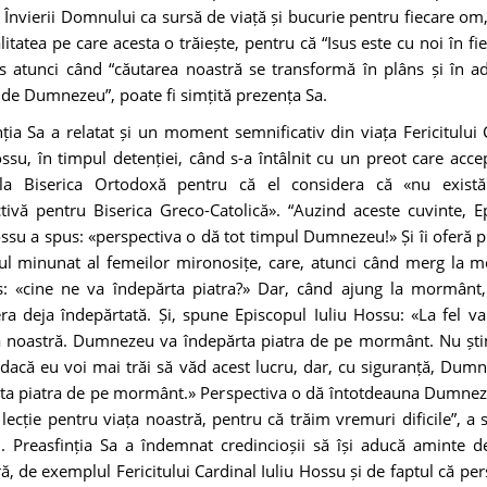
 Învierii Domnului ca sursă de viață și bucurie pentru fiecare om,
alitatea pe care acesta o trăiește, pentru că “Isus este cu noi în fie
s atunci când “căutarea noastră se transformă în plâns și în a
 de Dumnezeu”, poate fi simțită prezența Sa.
nția Sa a relatat și un moment semnificativ din viața Fericitului 
ossu, în timpul detenției, când s-a întâlnit cu un preot care acce
 la Biserica Ortodoxă pentru că el considera că «nu există
tivă pentru Biserica Greco-Catolică». “Auzind aceste cuvinte, E
ossu a spus: «perspectiva o dă tot timpul Dumnezeu!» Și îi oferă p
l minunat al femeilor mironosițe, care, atunci când merg la 
: «cine ne va îndepărta piatra?» Dar, când ajung la mormânt
era deja îndepărtată. Și, spune Episcopul Iuliu Hossu: «La fel va 
a noastră. Dumnezeu va îndepărta piatra de pe mormânt. Nu șt
 dacă eu voi mai trăi să văd acest lucru, dar, cu siguranță, Dum
ta piatra de pe mormânt.» Perspectiva o dă întotdeauna Dumnez
lecție pentru viața noastră, pentru că trăim vremuri dificile”, a s
l. Preasfinția Sa a îndemnat credincioșii să își aducă aminte d
ă, de exemplul Fericitului Cardinal Iuliu Hossu și de faptul că pe