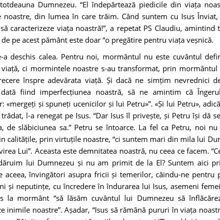
totdeauna Dumnezeu. “El îndepărtează piedicile din viața noas
le noastre, din lumea în care trăim. Când suntem cu Isus Înviat,
 să caracterizeze viața noastră!”, a repetat PS Claudiu, amintind 
a de pe acest pământ este doar “o pregătire pentru viața veșnică.
e-a deschis calea. Pentru noi, mormântul nu este cuvântul defin
 viață, ci mormintele noastre s-au transformat, prin mormântul l
trecere înspre adevărata viață. Și dacă ne simțim nevrednici d
 dată fiind imperfecțiunea noastră, să ne amintim că Înger
: «mergeți și spuneți ucenicilor și lui Petru»”. «Și lui Petru», adică
 trădat, l-a renegat pe Isus. “Dar Isus îl privește, și Petru își dă
a, de slăbiciunea sa.” Petru se întoarce. La fel ca Petru, noi n
n calitățile, prin virtuțile noastre, “ci suntem mari din mila lui 
ivirea Lui”. Aceasta este demnitatea noastră, nu ceea ce facem. “
dăruim lui Dumnezeu și nu am primit de la El? Suntem aici pr
e aceea, învingători asupra fricii și temerilor, căindu-ne pentru p
uni și neputințe, cu încredere în îndurarea lui Isus, asemeni femei
s la mormânt “să lăsăm cuvântul lui Dumnezeu să înflăcărez
e inimile noastre”. Așadar, “Isus să rămână pururi în viața noastră