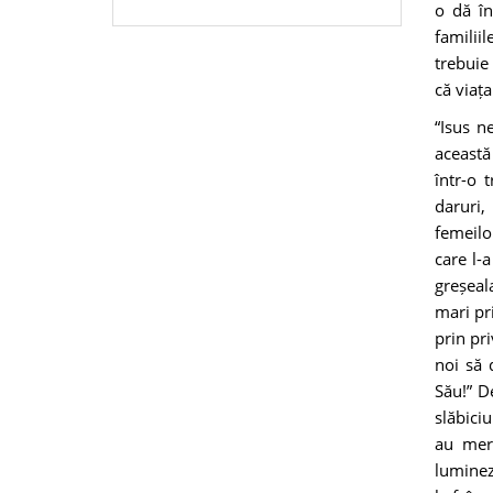
o dă în
familii
trebuie
că viaț
“Isus n
această
într-o 
daruri,
femeilor
care l-a
greșeal
mari pri
prin pr
noi să 
Său!” D
slăbici
au mer
luminez