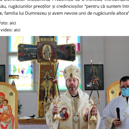
său, rugăciunilor preoților și credincioșilor “pentru că suntem înt
ie, familia lui Dumnezeu și avem nevoie unii de rugăciunile altora”
foto:
aici
 video:
aici