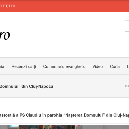
LE ȘTIRI
MUNTELE
nia
Recenzii cărți
Comentariu evanghelic
Video
Curia
L
a Domnului” din Cluj-Napoca
e-
pastorală a PS Claudiu în parohia “Nașterea Domnului” din Cluj-N