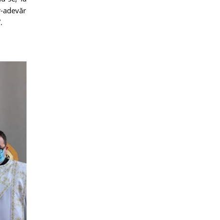
r-adevăr
.