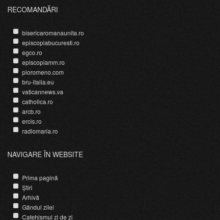
RECOMANDĂRI
bisericaromanaunita.ro
episcopiabucuresti.ro
egco.ro
episcopiamm.ro
pioromeno.com
bru-italia.eu
vaticannews.va
catholica.ro
arcb.ro
ercis.ro
radiomaria.ro
NAVIGARE ÎN WEBSITE
Prima pagină
Știri
Arhivă
Gândul zilei
Catehismul zi de zi