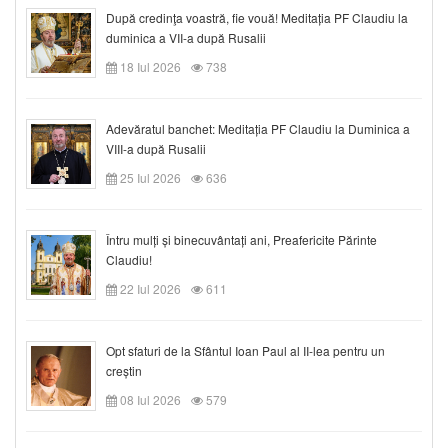
După credinţa voastră, fie vouă! Meditația PF Claudiu la
duminica a VII-a după Rusalii
18 Iul 2026
738
Adevăratul banchet: Meditația PF Claudiu la Duminica a
VIII-a după Rusalii
25 Iul 2026
636
Întru mulți și binecuvântați ani, Preafericite Părinte
Claudiu!
22 Iul 2026
611
Opt sfaturi de la Sfântul Ioan Paul al II-lea pentru un
creștin
08 Iul 2026
579