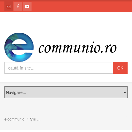
e-communio
Știri
FOTO/VIDEO: Denia celor 12 Evanghelii în Catedrala Bla