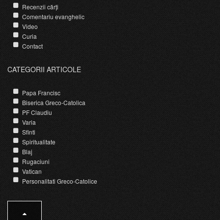
Recenzii cărți
Comentariu evanghelic
Video
Curia
Contact
CATEGORII ARTICOLE
Papa Francisc
Biserica Greco-Catolica
PF Claudiu
Varia
Sfinti
Spiritualitate
Blaj
Rugaciuni
Vatican
Personalitati Greco-Catolice