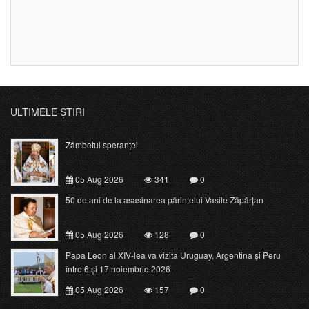
ULTIMELE ȘTIRI
Zâmbetul speranței
05 Aug 2026
341
0
50 de ani de la asasinarea părintelui Vasile Zăpârțan
05 Aug 2026
128
0
Papa Leon al XIV-lea va vizita Uruguay, Argentina și Peru
între 6 și 17 noiembrie 2026
05 Aug 2026
157
0