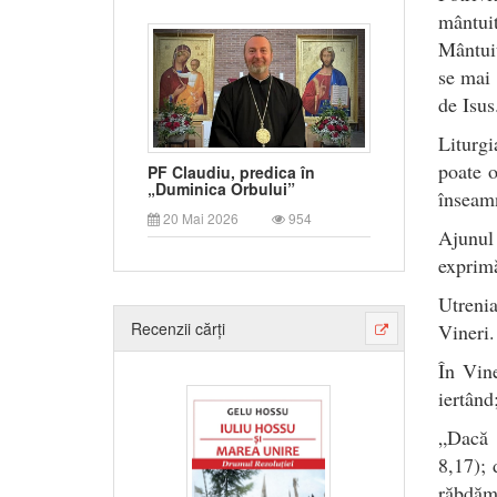
mântui
Mântuit
se mai 
de Isus
Liturgi
poate 
PF Claudiu, predica în
„Duminica Orbului”
înseamn
20 Mai 2026
954
Ajunul
exprimă
Utreni
Recenzii cărți
Vineri.
În Vine
iertând
„Dacă 
8,17); 
răbdăm 