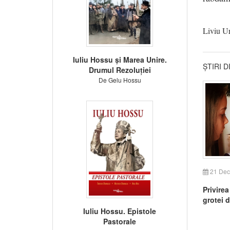
Liviu U
Iuliu Hossu și Marea Unire.
ȘTIRI 
Drumul Rezoluției
De Gelu Hossu
21 Dec
Privire
grotei 
Iuliu Hossu. Epistole
Pastorale