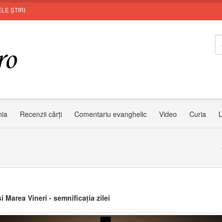
LE ȘTIRI
nia
Recenzii cărți
Comentariu evanghelic
Video
Curia
L
i Marea Vineri - semnificația zilei