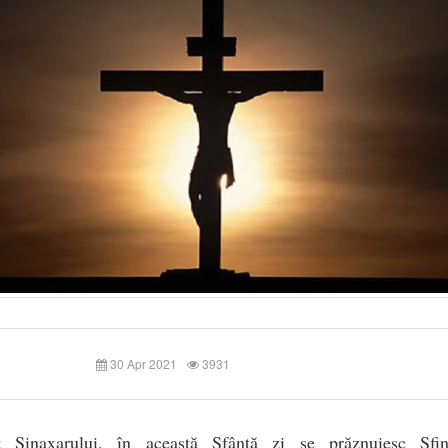
30 Apr 2021
3931
it Sinaxarului, în această Sfântă zi se prăznuiesc Sfin