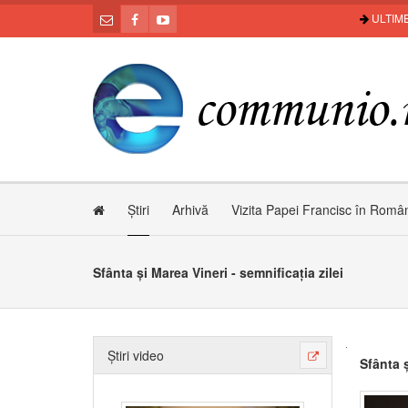
ULTIME
Știri
Arhivă
Vizita Papei Francisc în Româ
Sfânta și Marea Vineri - semnificația zilei
Știri video
Sfânta ș