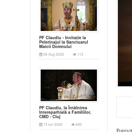
PF Claudiu - Invitație la
Pelerinajul la Sanctuarul
Maicii Domnului
06 Aug 2026
113
PF Claudiu, la Întâlnirea
Intereparhială a Familiilor,
CMD - Cluj
15 Iun 2026
692
Potriv