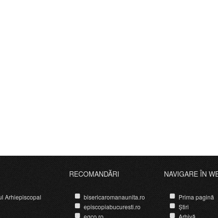
RECOMANDĂRI
NAVIGARE ÎN W
ul Arhiepiscopal
bisericaromanaunita.ro
Prima pagină
episcopiabucuresti.ro
Știri
egco.ro
Arhivă