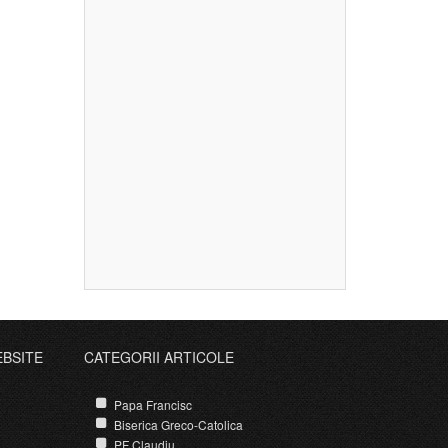
EBSITE
CATEGORII ARTICOLE
Papa Francisc
Biserica Greco-Catolica
PF Claudiu