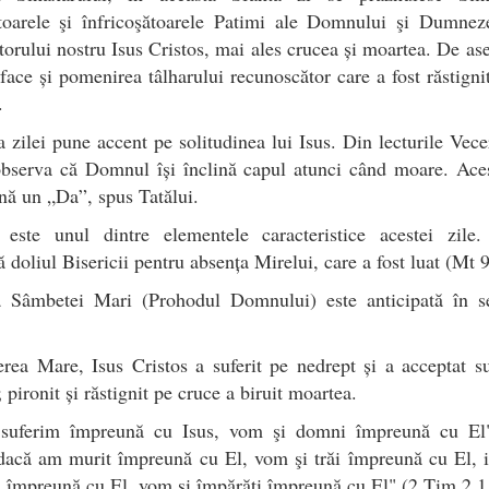
toarele şi înfricoşătoarele Patimi ale Domnului şi Dumneze
orului nostru Isus Cristos, mai ales crucea și moartea. De a
face și pomenirea tâlharului recunoscător care a fost răstignit
.
a zilei pune accent pe solitudinea lui Isus. Din lecturile Vece
observa că Domnul își înclină capul atunci când moare. Aces
ă un „Da”, spus Tatălui.
 este unul dintre elementele caracteristice acestei zile.
 doliul Bisericii pentru absența Mirelui, care a fost luat (Mt 9
a Sâmbetei Mari (Prohodul Domnului) este anticipată în s
rea Mare, Isus Cristos a suferit pe nedrept și a acceptat su
; pironit și răstignit pe cruce a biruit moartea.
suferim împreună cu Isus, vom şi domni împreună cu E
dacă am murit împreună cu El, vom şi trăi împreună cu El, 
împreună cu El, vom şi împărăţi împreună cu El" (2 Tim 2,1