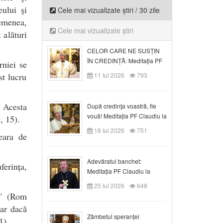
ului şi
Cele mai vizualizate știri / 30 zile
semenea,
Cele mai vizualizate știri
 alături
CELOR CARE NE SUSȚIN
ÎN CREDINȚĂ: Meditația PF
rniei se
Claudiu la Duminica a VI-a
t lucru
11 Iul 2026
793
după Rusalii
 Acesta
După credinţa voastră, fie
vouă! Meditația PF Claudiu la
, 15).
duminica a VII-a după Rusalii
18 Iul 2026
751
eara de
Adevăratul banchet:
ferința,
Meditația PF Claudiu la
Duminica a VIII-a după
25 Iul 2026
648
Rusalii
l" (Rom
iar dacă
Zâmbetul speranței
1).