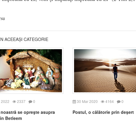
rsu
DIN ACEEAȘI CATEGORIE
 2022
2337
0
30 Mar 2020
4164
0
a noastră se opreşte asupra
Postul, o călătorie prin deșert
din Betleem