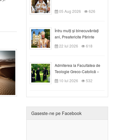
05 Aug 2026
626
Întru mulți și binecuvântați
ani, Preafericite Părinte
Claudiu!
22 Iul 2026
618
Admiterea la Facultatea de
Teologie Greco-Catolică –
Departamentul Blaj în anul
10 Iul 2026
532
universitar 2026/2027
Gaseste-ne pe Facebook