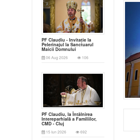
PF Claudiu - Invitație la
Pelerinajul la Sanctuarul
Maicii Domnului
06 Aug 2026
106
PF Claudiu, la Întâlnirea
Intereparhială a Familiilor,
CMD - Cluj
15 Iun 2026
692