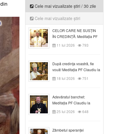
din 
Cele mai vizualizate știri / 30 zile
Cele mai vizualizate știri
CELOR CARE NE SUSȚIN
ÎN CREDINȚĂ: Meditația PF
Claudiu la Duminica a VI-a
11 Iul 2026
793
după Rusalii
După credinţa voastră, fie
vouă! Meditația PF Claudiu la
duminica a VII-a după Rusalii
18 Iul 2026
751
Adevăratul banchet:
Meditația PF Claudiu la
Duminica a VIII-a după
25 Iul 2026
648
Rusalii
Zâmbetul speranței