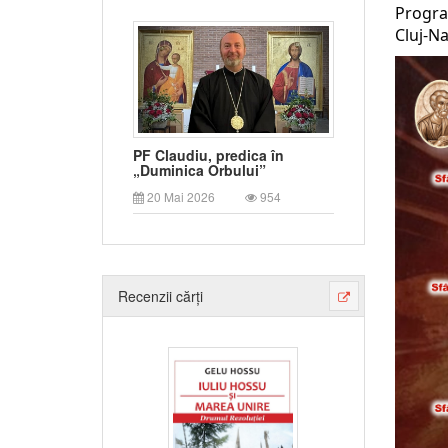
Progra
Cluj-N
PF Claudiu, predica în
„Duminica Orbului”
20 Mai 2026
954
Recenzii cărți