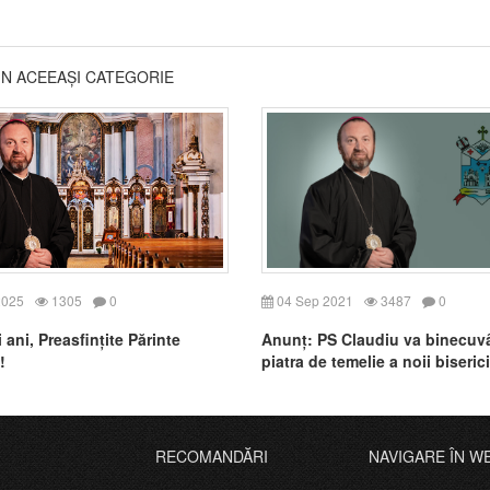
DIN ACEEAȘI CATEGORIE
2025
1305
0
04 Sep 2021
3487
0
 ani, Preasfințite Părinte
Anunț: PS Claudiu va binecuv
!
piatra de temelie a noii biseric
catolice din Lăpuș
RECOMANDĂRI
NAVIGARE ÎN W