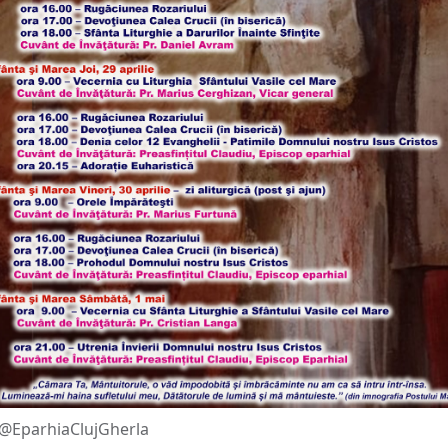
@EparhiaClujGherla