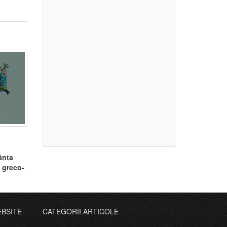
ânta
i greco-
EBSITE
CATEGORII ARTICOLE