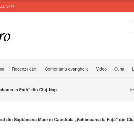
LE ȘTIRI
I
nia
Recenzii cărți
Comentariu evanghelic
Video
Curia
L
Programul din Săptămâna Mare în Catedrala „Schimbarea la Față” din Cluj-Napoca
e-
ul din Săptămâna Mare în Catedrala „Schimbarea la Față” din Clu