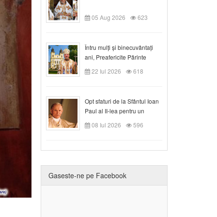
05 Aug 2026
623
Întru mulți și binecuvântați
ani, Preafericite Părinte
Claudiu!
22 Iul 2026
618
Opt sfaturi de la Sfântul Ioan
Paul al II-lea pentru un
creștin
08 Iul 2026
596
Gaseste-ne pe Facebook