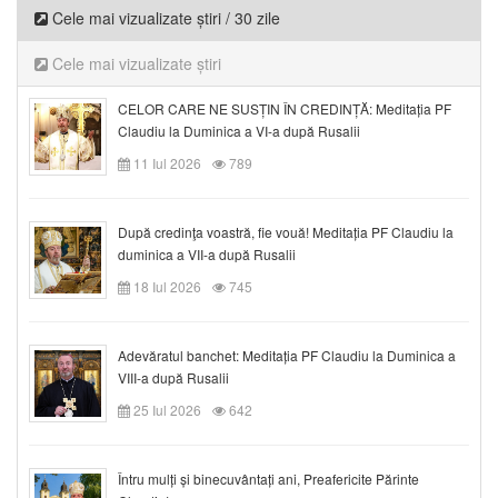
Cele mai vizualizate știri / 30 zile
Cele mai vizualizate știri
CELOR CARE NE SUSȚIN ÎN CREDINȚĂ: Meditația PF
Claudiu la Duminica a VI-a după Rusalii
11 Iul 2026
789
După credinţa voastră, fie vouă! Meditația PF Claudiu la
duminica a VII-a după Rusalii
18 Iul 2026
745
Adevăratul banchet: Meditația PF Claudiu la Duminica a
VIII-a după Rusalii
25 Iul 2026
642
Întru mulți și binecuvântați ani, Preafericite Părinte