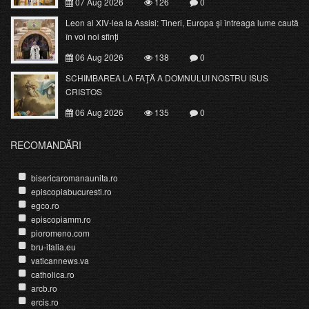
07 Aug 2026
126
0
Leon al XIV-lea la Assisi: Tineri, Europa și întreaga lume caută
în voi noi sfinți
06 Aug 2026
138
0
SCHIMBAREA LA FAŢĂ A DOMNULUI NOSTRU ISUS
CRISTOS
06 Aug 2026
135
0
RECOMANDĂRI
bisericaromanaunita.ro
episcopiabucuresti.ro
egco.ro
episcopiamm.ro
pioromeno.com
bru-italia.eu
vaticannews.va
catholica.ro
arcb.ro
ercis.ro