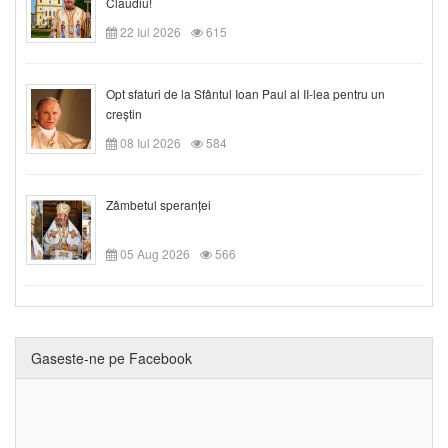
Claudiu!
22 Iul 2026
615
Opt sfaturi de la Sfântul Ioan Paul al II-lea pentru un
creștin
08 Iul 2026
584
Zâmbetul speranței
05 Aug 2026
566
Gaseste-ne pe Facebook