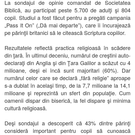
La sondajul de opinie comandat de Societatea
Biblică, au participat peste 5.700 de adulţi şi 804
copii. Studiul a fost făcut pentru a pregăti campania
„Pass It On” („Dă mai departe”), care îi încurajează
pe părinţii britanici să le citească Scriptura copiilor.
Rezultatele reflectă practica religioasă în scădere
din ţară. În ultimul deceniu, numărul de creştini auto-
declaraţi din Anglia şi din Ţara Galilor a scăzut cu 4
milioane, deşi ei încă sunt majoritari (60%). Dar
numărul celor care se declară „fără religie” aproape
s-a dublat în acelaşi timp, de la 7,7 milioane la 14,1
milioane şi reprezintă un sfert din populaţie. Cum
oamenii dispar din biserică, la fel dispare şi minima
cultură religioasă.
Deşi sondajul a descoperit că 43% dintre părinţi
consideră important pentru copii să cunoască