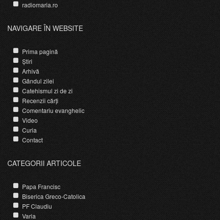
radiomaria.ro
NAVIGARE ÎN WEBSITE
Prima pagină
Știri
Arhivă
Gândul zilei
Catehismul zi de zi
Recenzii cărți
Comentariu evanghelic
Video
Curia
Contact
CATEGORII ARTICOLE
Papa Francisc
Biserica Greco-Catolica
PF Claudiu
Varia