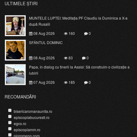
ULTIMELE ȘTIRI
MUNTELE LUPTEI: Meditația PF Claudiu la Duminica a X-a
după Rusalii
08 Aug 2026
160
0
SFÂNTUL DOMINIC
08 Aug 2026
83
0
Papa, în dialog cu tinerii la Assisi: Să construim o civilizație a
iubirii
07 Aug 2026
185
0
RECOMANDĂRI
bisericaromanaunita.ro
episcopiabucuresti.ro
egco.ro
episcopiamm.ro
pioromeno.com