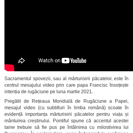
Sacramentul spovezii, sau al mărturisirii păcatelor, este în
centrul mesajului video prin care papa Francisc însoțește
intenția de rugăciune pe luna martie 2021.
Pregătit de Rețeaua Mondială de Rugăciune a Papei,
mesajul video (cu subtitluri în limba română) scoate în
evidență importanța mărturisirii păcatelor pentru viața și
mântuirea creștinului. Pontiful spune că accentul acestei
taine trebuie să fie pus pe întâlnirea cu milostivirea lui