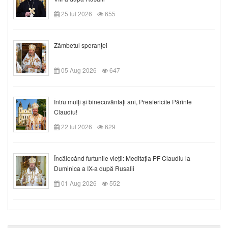
25 Iul 2026
655
Zâmbetul speranței
05 Aug 2026
647
Întru mulți și binecuvântați ani, Preafericite Părinte
Claudiu!
22 Iul 2026
629
Încălecând furtunile vieții: Meditația PF Claudiu la
Duminica a IX-a după Rusalii
01 Aug 2026
552