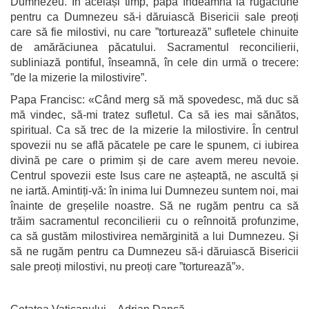
Dumnezeu. În același timp, papa îndeamnă la rugăciune
pentru ca Dumnezeu să-i dăruiască Bisericii sale preoți
care să fie milostivi, nu care ”torturează” sufletele chinuite
de amărăciunea păcatului. Sacramentul reconcilierii,
subliniază pontiful, înseamnă, în cele din urmă o trecere:
”de la mizerie la milostivire”.
Papa Francisc
: «Când merg să mă spovedesc, mă duc să
mă vindec, să-mi tratez sufletul. Ca să ies mai sănătos,
spiritual. Ca să trec de la mizerie la milostivire. În centrul
spovezii nu se află păcatele pe care le spunem, ci iubirea
divină pe care o primim și de care avem mereu nevoie.
Centrul spovezii este Isus care ne așteaptă, ne ascultă și
ne iartă. Amintiți-vă: în inima lui Dumnezeu suntem noi, mai
înainte de greșelile noastre. Să ne rugăm pentru ca să
trăim sacramentul reconcilierii cu o reînnoită profunzime,
ca să gustăm milostivirea nemărginită a lui Dumnezeu. Și
să ne rugăm pentru ca Dumnezeu să-i dăruiască Bisericii
sale preoți milostivi, nu preoți care ”torturează”».