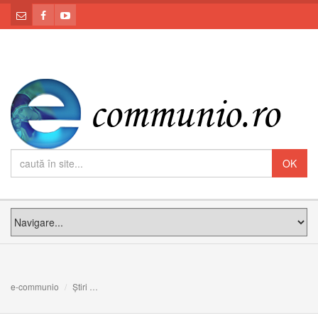
e-communio
Știri
VIDEO: Sacramentul mărturisirii păcatelor, la intenția d