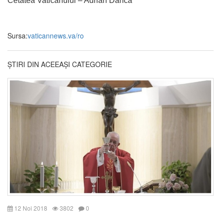
Cetatea Vaticanului – Adrian Dancă
Sursa:
vaticannews.va/ro
ȘTIRI DIN ACEEAȘI CATEGORIE
12 Noi 2018
3802
0