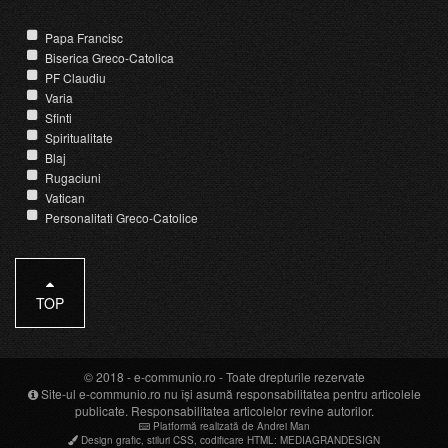
Papa Francisc
Biserica Greco-Catolica
PF Claudiu
Varia
Sfinti
Spiritualitate
Blaj
Rugaciuni
Vatican
Personalitati Greco-Catolice
TOP
© 2018 -
e-communio.ro
- Toate drepturile rezervate
Site-ul e-communio.ro nu își asumă responsabilitatea pentru articolele
publicate. Responsabilitatea articolelor revine autorilor.
Platformă realizată de Andrei Man
Design grafic
,
stiluri CSS
,
codificare HTML
:
MEDIAGRANDESIGN