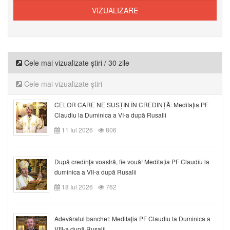
Cele mai vizualizate știri / 30 zile
Cele mai vizualizate știri
CELOR CARE NE SUSȚIN ÎN CREDINȚĂ: Meditația PF
Claudiu la Duminica a VI-a după Rusalii
11 Iul 2026
806
După credinţa voastră, fie vouă! Meditația PF Claudiu la
duminica a VII-a după Rusalii
18 Iul 2026
762
Adevăratul banchet: Meditația PF Claudiu la Duminica a
VIII-a după Rusalii