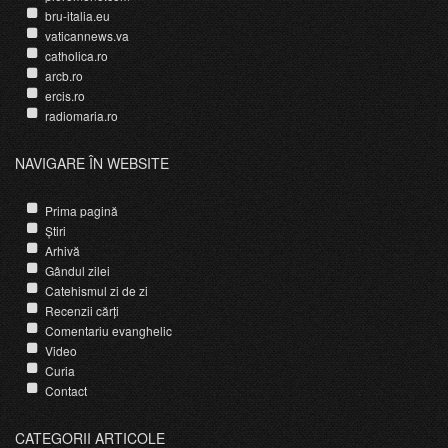
bru-italia.eu
vaticannews.va
catholica.ro
arcb.ro
ercis.ro
radiomaria.ro
NAVIGARE ÎN WEBSITE
Prima pagină
Știri
Arhivă
Gândul zilei
Catehismul zi de zi
Recenzii cărți
Comentariu evanghelic
Video
Curia
Contact
CATEGORII ARTICOLE