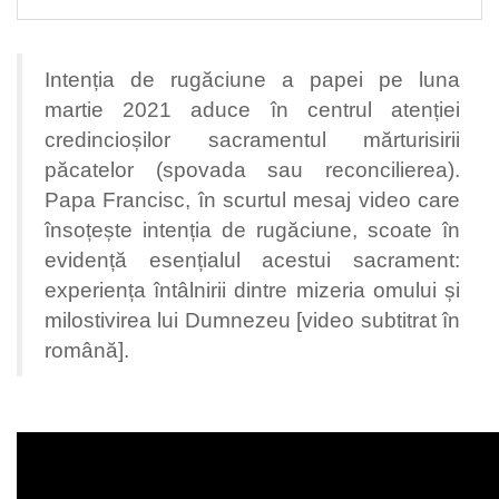
Intenția de rugăciune a papei pe luna
martie 2021 aduce în centrul atenției
credincioșilor sacramentul mărturisirii
păcatelor (spovada sau reconcilierea).
Papa Francisc, în scurtul mesaj video care
însoțește intenția de rugăciune, scoate în
evidență esențialul acestui sacrament:
experiența întâlnirii dintre mizeria omului și
milostivirea lui Dumnezeu [video subtitrat în
română].