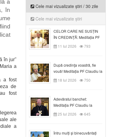
ală a
Cele mai vizualizate știri / 30 zile
, în
lume
Cele mai vizualizate știri
iind
CELOR CARE NE SUSȚIN
licat
ÎN CREDINȚĂ: Meditația PF
.
Claudiu la Duminica a VI-a
11 Iul 2026
793
după Rusalii
 în jur"
După credinţa voastră, fie
"Maria a
vouă! Meditația PF Claudiu la
duminica a VII-a după Rusalii
 a fost
18 Iul 2026
750
ceza de
au fost
Adevăratul banchet:
Meditația PF Claudiu la
Duminica a VIII-a după
alegerea
25 Iul 2026
645
Rusalii
uale ale
ndiale a
Întru mulți și binecuvântați