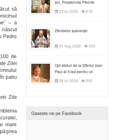
ani, Preafericite Părinte
Claudiu!
făcut să
22 Iul 2026
618
procesul
une" – a
a născut
Zâmbetul speranței
us Pedro
05 Aug 2026
605
e 100 de
ate Zilei
Opt sfaturi de la Sfântul Ioan
 imnului
Paul al II-lea pentru un
în patru
creștin
08 Iul 2026
593
rei Zile
, emblema
Gaseste-ne pe Facebook
curatei,
ai mare
epăşirea