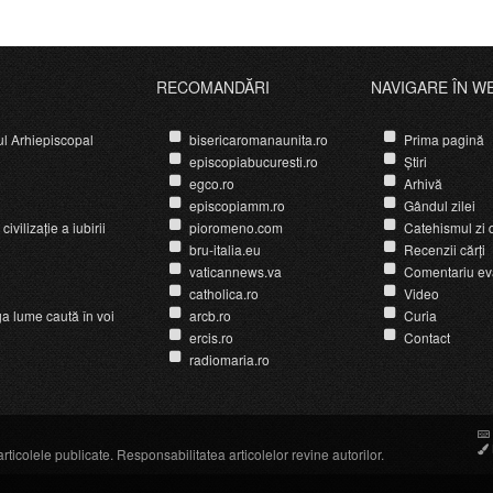
Duminica ”Cristos, rege”
RECOMANDĂRI
NAVIGARE ÎN W
ul Arhiepiscopal
bisericaromanaunita.ro
Prima pagină
episcopiabucuresti.ro
Știri
egco.ro
Arhivă
episcopiamm.ro
Gândul zilei
ivilizație a iubirii
pioromeno.com
Catehismul zi d
bru-italia.eu
Recenzii cărți
vaticannews.va
Comentariu ev
catholica.ro
Video
ga lume caută în voi
arcb.ro
Curia
ercis.ro
Contact
radiomaria.ro
icolele publicate. Responsabilitatea articolelor revine autorilor.