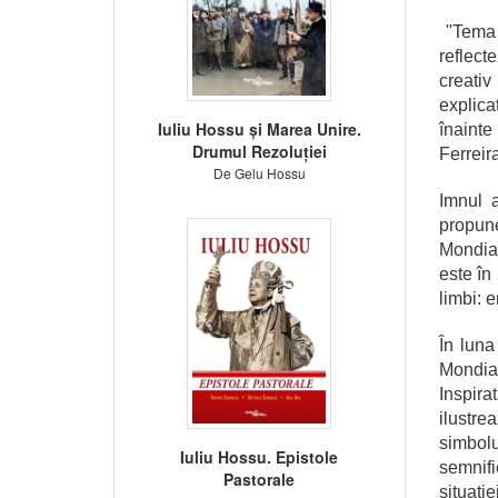
"Tema a
reflect
creativ
explica
Iuliu Hossu și Marea Unire.
înainte
Drumul Rezoluției
Ferreira
De Gelu Hossu
Imnul a
propuner
Mondial
este în
limbi: e
În luna
Mondial
Inspirat
ilustre
simbol
Iuliu Hossu. Epistole
semnifi
Pastorale
situaţi