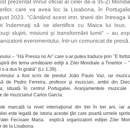
ost prezentat imnul oficial al celei de-a 35-Zi Mondi
erilor, care va avea loc la Lisabona, în Portugalia
ust 2023. "Cântând acest imn, tinerii din întreaga 
t îndemnaţi să se identifice cu Maica lui Isus, f
puşi slujirii, misiunii şi transformării lumii" – au exp
anizatorii evenimentului, într-un comunicat de presă
imnului – "Há Pressa no Ar" care s-ar putea traduce prin "E forfotă
spiră din tema următoarei ediţii a Zilei Mondiale a Tinerilor – 
i s-a dus în grabă" (Lc 1,39).
 imnului a fost scris de preotul João Paulo Vaz, iar muzica
ă de Pedro Ferreira, profesor şi muzician, ambii din Die
a, situată în centrul Portugaliei. Aranjamentele muzicale 
te de muzicianul Carlos Garcia.
te marcată la nivel internaţional din trei în trei ani, iar 
liei este legată de istoria acestei ţări care poartă urmele spirit
atei Fecioare Maria. explică organizatorii ediţiei Zilei Mo
or de la Lisabona.