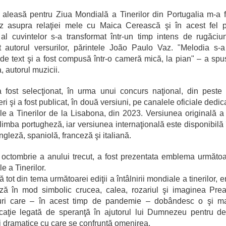
leasă pentru Ziua Mondială a Tinerilor din Portugalia m-a 
ez asupra relaţiei mele cu Maica Cerească şi în acest fel 
 al cuvintelor s-a transformat într-un timp intens de rugăci
t autorul versurilor, părintele João Paulo Vaz. "Melodia s-
 de text şi a fost compusă într-o cameră mică, la pian" – a sp
, autorul muzicii.
 fost selecţionat, în urma unui concurs naţional, din pest
i şi a fost publicat, în două versiuni, pe canalele oficiale dedic
e a Tinerilor de la Lisabona, din 2023. Versiunea originală a
 limba portugheză, iar versiunea internaţională este disponibilă 
ngleză, spaniolă, franceză şi italiană.
 octombrie a anului trecut, a fost prezentata emblema următoa
e a Tinerilor.
ă tot din tema următoarei ediţii a întâlnirii mondiale a tinerilor
ază în mod simbolic crucea, calea, rozariul şi imaginea Prea
uri care – în acest timp de pandemie – dobândesc o şi m
caţie legată de speranţă în ajutorul lui Dumnezeu pentru d
ei dramatice cu care se confruntă omenirea.