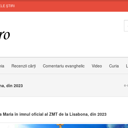
LE ȘTIRI
nia
Recenzii cărți
Comentariu evanghelic
Video
Curia
L
na, din 2023
e-
a Maria în imnul oficial al ZMT de la Lisabona, din 2023