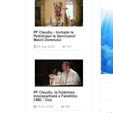
PF Claudiu - Invitație la
Pelerinajul la Sanctuarul
Maicii Domnului
06 Aug 2026
100
PF Claudiu, la Întâlnirea
Intereparhială a Familiilor,
CMD - Cluj
15 Iun 2026
688