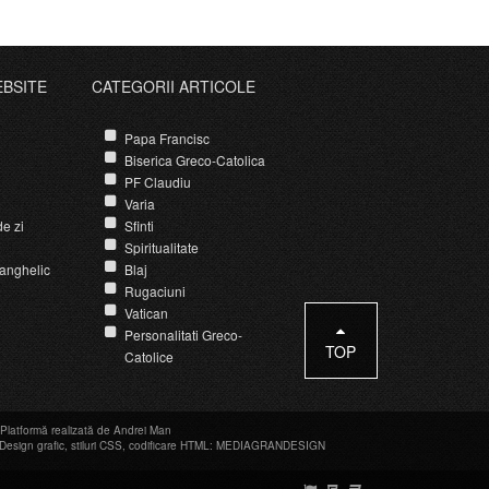
EBSITE
CATEGORII ARTICOLE
Papa Francisc
Biserica Greco-Catolica
PF Claudiu
Varia
e zi
Sfinti
Spiritualitate
anghelic
Blaj
Rugaciuni
Vatican
Personalitati Greco-
TOP
Catolice
Platformă realizată de Andrei Man
Design grafic
,
stiluri CSS
,
codificare HTML
:
MEDIAGRANDESIGN