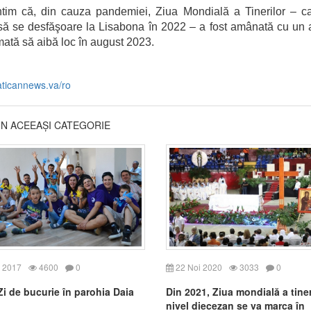
im că, din cauza pandemiei, Ziua Mondială a Tinerilor – ca
 să se desfăşoare la Lisabona în 2022 – a fost amânată cu un a
ată să aibă loc în august 2023.
aticannews.va/ro
DIN ACEEAȘI CATEGORIE
 2017
4600
0
22 Noi 2020
3033
0
i de bucurie în parohia Daia
Din 2021, Ziua mondială a tiner
nivel diecezan se va marca în