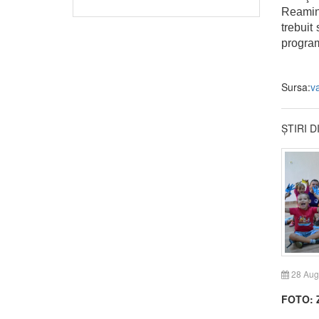
Reamint
trebuit
program
Sursa:
v
ȘTIRI 
28 Aug
FOTO: Z