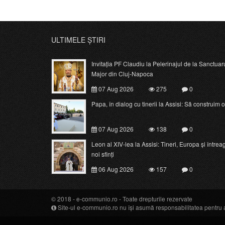
ULTIMELE ȘTIRI
Invitația PF Claudiu la Pelerinajul de la Sanctuar
Major din Cluj-Napoca
07 Aug 2026
275
0
Papa, în dialog cu tinerii la Assisi: Să construim o c
07 Aug 2026
138
0
Leon al XIV-lea la Assisi: Tineri, Europa și întrea
noi sfinți
06 Aug 2026
157
0
© 2018 -
e-communio.ro
- Toate drepturile rezervate
Site-ul e-communio.ro nu își asumă responsabilitatea pentru art