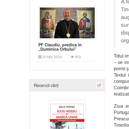
A f
Tin
aug
sun
dis
org
PF Claudiu, predica în
„Duminica Orbului”
Titlul 
20 Mai 2026
953
– se in
pornit ş
Textul
compus
Recenzii cărți
Coimbr
realiza
Ziua es
Portuga
Preacur
Tineril