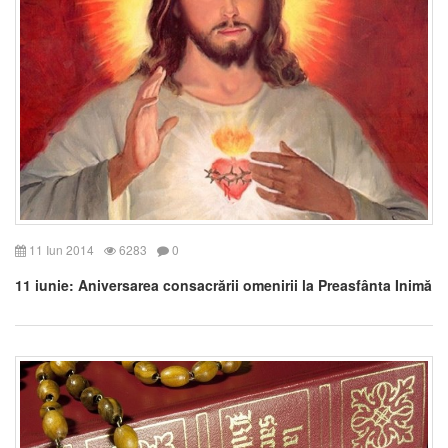
11 Iun 2014
6283
0
11 iunie: Aniversarea consacrării omenirii la Preasfânta Inimă