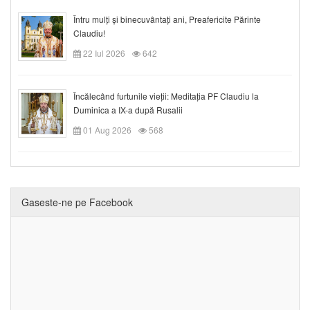
Întru mulți și binecuvântați ani, Preafericite Părinte
Claudiu!
22 Iul 2026
642
Încălecând furtunile vieții: Meditația PF Claudiu la
Duminica a IX-a după Rusalii
01 Aug 2026
568
Gaseste-ne pe Facebook