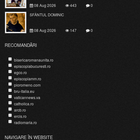
08 Aug 2026
443
0
SFÂNTUL DOMINIC
08 Aug 2026
147
0
RECOMANDĂRI
bisericaromanaunita.ro
episcopiabucuresti.ro
egco.ro
episcopiamm.ro
pioromeno.com
bru-italia.eu
vaticannews.va
catholica.ro
arcb.ro
ercis.ro
radiomaria.ro
NAVIGARE ÎN WEBSITE