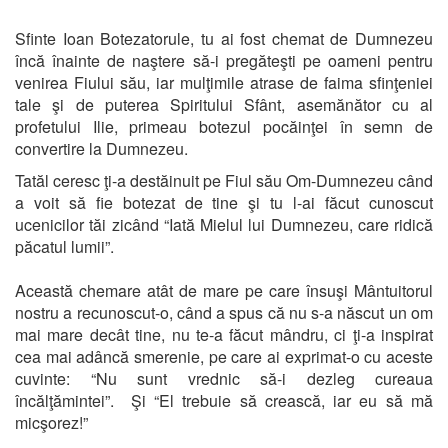
Sfinte Ioan Botezatorule, tu ai fost chemat de Dumnezeu
încă înainte de naştere să-i pregăteşti pe oameni pentru
venirea Fiului său, iar mulţimile atrase de faima sfinţeniei
tale şi de puterea Spiritului Sfânt, asemănător cu al
profetului Ilie, primeau botezul pocăinţei în semn de
convertire la Dumnezeu.
Tatăl ceresc ţi-a destăinuit pe Fiul său Om-Dumnezeu când
a voit să fie botezat de tine şi tu l-ai făcut cunoscut
ucenicilor tăi zicând “Iată Mielul lui Dumnezeu, care ridică
păcatul lumii”.
Această chemare atât de mare pe care însuşi Mântuitorul
nostru a recunoscut-o, când a spus că nu s-a născut un om
mai mare decât tine, nu te-a făcut mândru, ci ţi-a inspirat
cea mai adâncă smerenie, pe care ai exprimat-o cu aceste
cuvinte: “Nu sunt vrednic să-i dezleg cureaua
încălţămintei”. Şi “El trebuie să crească, iar eu să mă
micşorez!”