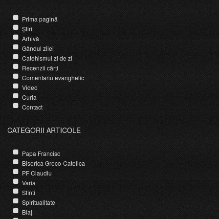
Prima pagină
Știri
Arhivă
Gândul zilei
Catehismul zi de zi
Recenzii cărți
Comentariu evanghelic
Video
Curia
Contact
CATEGORII ARTICOLE
Papa Francisc
Biserica Greco-Catolica
PF Claudiu
Varia
Sfinti
Spiritualitate
Blaj