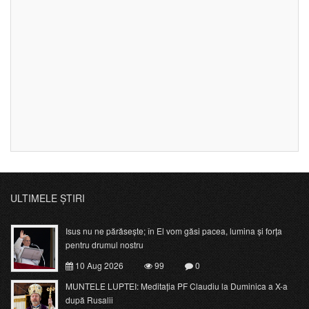
ULTIMELE ȘTIRI
Isus nu ne părăsește; în El vom găsi pacea, lumina și forța
pentru drumul nostru
10 Aug 2026
99
0
MUNTELE LUPTEI: Meditația PF Claudiu la Duminica a X-a
după Rusalii