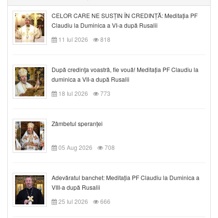
CELOR CARE NE SUSȚIN ÎN CREDINȚĂ: Meditația PF
Claudiu la Duminica a VI-a după Rusalii
11 Iul 2026
818
După credinţa voastră, fie vouă! Meditația PF Claudiu la
duminica a VII-a după Rusalii
18 Iul 2026
773
Zâmbetul speranței
05 Aug 2026
708
Adevăratul banchet: Meditația PF Claudiu la Duminica a
VIII-a după Rusalii
25 Iul 2026
666