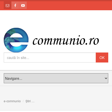
e-communio
Știri
RUGĂCIUNE CĂTRE SFÂNTUL IOAN BOTEZĂTORUL