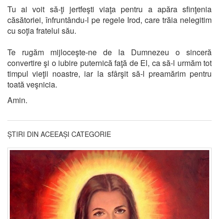
Tu ai voit să-ţi jertfeşti viaţa pentru a apăra sfinţenia
căsătoriei, înfruntându-l pe regele Irod, care trăia nelegitim
cu soţia fratelui său.
Te rugăm mijloceşte-ne de la Dumnezeu o sinceră
convertire şi o iubire puternică faţă de El, ca să-l urmăm tot
timpul vieţii noastre, iar la sfârşit să-l preamărim pentru
toată veşnicia.
Amin.
ȘTIRI DIN ACEEAȘI CATEGORIE